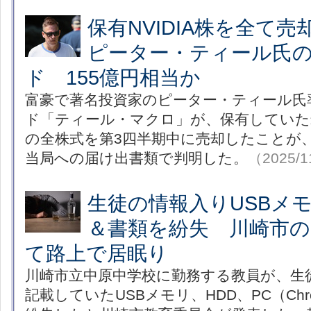
保有NVIDIA株を全て
ピーター・ティール氏
ド 155億円相当か
富豪で著名投資家のピーター・ティール氏
ド「ティール・マクロ」が、保有していた米半
の全株式を第3四半期中に売却したことが、
当局への届け出書類で判明した。
（2025/1
生徒の情報入りUSBメモ
＆書類を紛失 川崎市の
て路上で居眠り
川崎市立中原中学校に勤務する教員が、生
記載していたUSBメモリ、HDD、PC（Chr