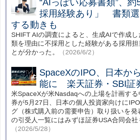
“AIっぽい応募書類”、
採用経験あり」 書類選
する動きも
SHIFT AIの調査によると、生成AIで作
類を理由に不採用とした経験がある採用担当
とが分かった。
（2026/6/2）
SpaceXのIPO、日本
能に 楽天証券・SBI証
米SpaceXが米Nasdaqへの上場を計画す
券が5月27日、日本の個人投資家向けにI
グ（株式購入前の需要申告）取り扱いを発
の引受人一覧にはみずほ証券USA合同会
（2026/5/28）