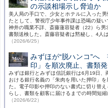
の示談相場示し脅迫か 
美人局の手口で、少女とホテルに入った男
たとして、警視庁少年事件課は恐喝の疑い
神井の職業不詳、斎藤蓮容疑者（22）ら男
書類送検した。斎藤容疑者は黙秘し、4人
（2026/6/25）
みずほが“脱ハンコ”へ
印」を順次廃止、書類
みずほ銀行とみずほ信託銀行は6月19日、
おける銀行名義の「朱肉を用いた押印」を
た。電子印影や押印のない書式に切り替え
らし、書類を顧客に届けるまでの時間短縮
（2026/6/22）