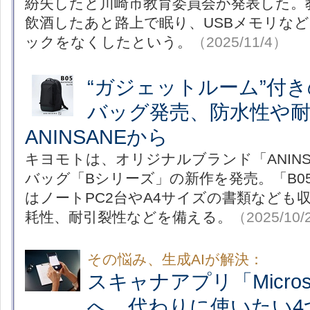
紛失したと川崎市教育委員会が発表した。
飲酒したあと路上で眠り、USBメモリな
ックをなくしたという。
（2025/11/4）
“ガジェットルーム”付
バッグ発売、防水性や
ANINSANEから
キヨモトは、オリジナルブランド「ANIN
バッグ「Bシリーズ」の新作を発売。「B05 BA
はノートPC2台やA4サイズの書類なども
耗性、耐引裂性などを備える。
（2025/10/
その悩み、生成AIが解決：
スキャナアプリ「Microso
へ 代わりに使いたい4