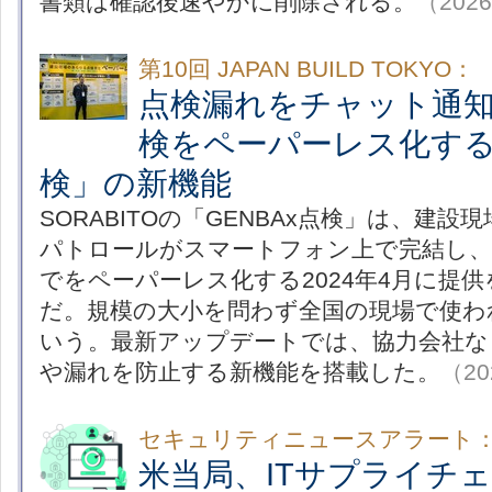
書類は確認後速やかに削除される。
（2026
第10回 JAPAN BUILD TOKYO：
点検漏れをチャット通
検をペーパーレス化する「
検」の新機能
SORABITOの「GENBAx点検」は、建
パトロールがスマートフォン上で完結し、
でをペーパーレス化する2024年4月に提
だ。規模の大小を問わず全国の現場で使わ
いう。最新アップデートでは、協力会社な
や漏れを防止する新機能を搭載した。
（20
セキュリティニュースアラート
米当局、ITサプライチ