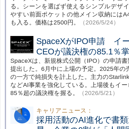
る。シーンを選ばず使えるシンプルデザ
やすい前面ポケットの他メイン収納にはA
も入る。価格は2500円。
（2026/5/24）
SpaceXがIPO申請 
CEOが議決権の85.1％
SpaceXは、新規株式公開（IPO）の申
提出した。6月中に上場の予定。2025年の
の一方で純損失を計上した。主力のStarlin
などAI事業を強化している。上場後もイ
85％超の議決権を握る。
（2026/5/21）
キャリアニュース：
採用活動のAI進化で書