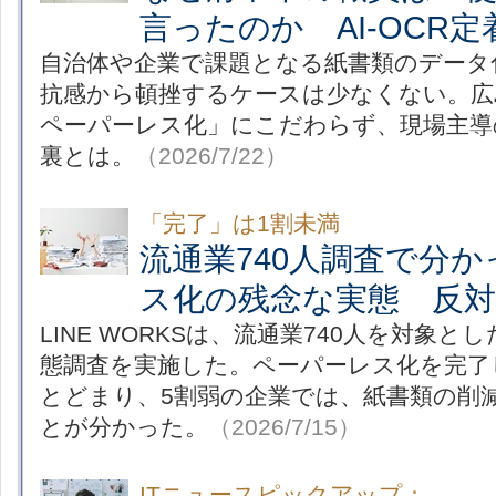
言ったのか AI-OCR
自治体や企業で課題となる紙書類のデータ
抗感から頓挫するケースは少なくない。広
ペーパーレス化」にこだわらず、現場主導
裏とは。
（2026/7/22）
「完了」は1割未満
流通業740人調査で分
ス化の残念な実態 反
LINE WORKSは、流通業740人を対象
態調査を実施した。ペーパーレス化を完了
とどまり、5割弱の企業では、紙書類の削
とが分かった。
（2026/7/15）
ITニュースピックアップ：