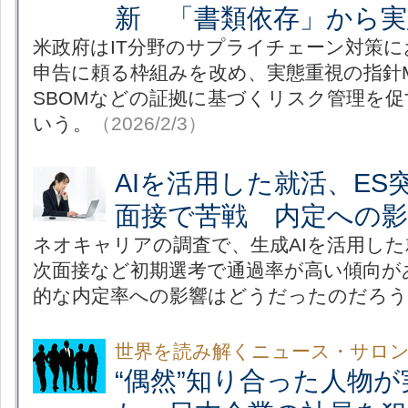
新 「書類依存」から実
米政府はIT分野のサプライチェーン対策
申告に頼る枠組みを改め、実態重視の指針M-
SBOMなどの証拠に基づくリスク管理を
いう。
（2026/2/3）
AIを活用した就活、ES
面接で苦戦 内定への
ネオキャリアの調査で、生成AIを活用し
次面接など初期選考で通過率が高い傾向が
的な内定率への影響はどうだったのだろう
世界を読み解くニュース・サロ
“偶然”知り合った人物