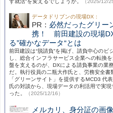
ず就活”を変えるでしょうか。
（2025/12/
データドリブンの現場DX：
PR：
必然だったグリー
携！ 前田建設の現場D
る”確かなデータ“とは
前田建設は“脱請負”を掲げ、請負中心のビ
し、総合インフラサービス企業への転換を
盤を支えるのが、DXによる請負事業の業
だ。執行役員の二瓶大作氏と、労務安全書
「グリーンサイト」を提供するMCD3 代表
氏の対談から、現場データの利活用で実現
った。
（2025/12/16）
メルカリ、身分証の画