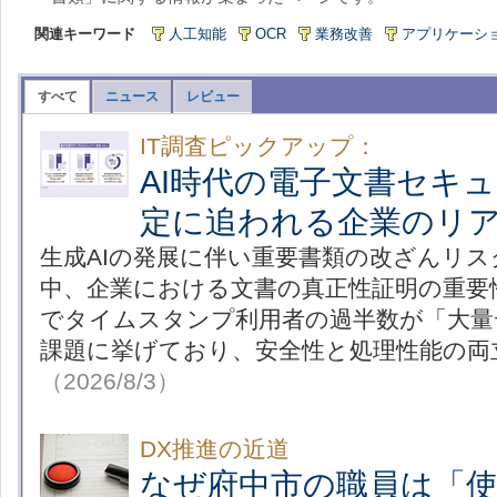
関連キーワード
人工知能
OCR
業務改善
アプリケーシ
すべて
ニュース
レビュー
IT調査ピックアップ：
AI時代の電子文書セキ
定に追われる企業のリ
生成AIの発展に伴い重要書類の改ざんリ
中、企業における文書の真正性証明の重要
でタイムスタンプ利用者の過半数が「大量
課題に挙げており、安全性と処理性能の両
（2026/8/3）
DX推進の近道
なぜ府中市の職員は「