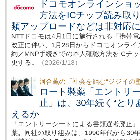
ドコモオンラインショ
方法をICチップ読み取
類アップロードなどは非対応
NTTドコモは4月1日に施行される「携帯
改正に伴い、1月28日からドコモオンラ
約／MNP手続きでの本人確認方法をICチ
更する。
（2026/1/13）
河合薫の「社会を蝕む“ジジイの壁
ロート製薬「エントリ
止」は、30年続く“とり
えるか
「エントリーシートによる書類選考廃止」
薬。同社の取り組みは、1990年代から30