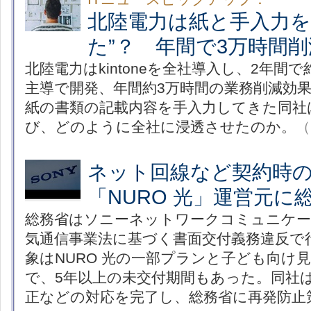
北陸電力は紙と手入力を
た”？ 年間で3万時間削
北陸電力はkintoneを全社導入し、2年間
主導で開発、年間約3万時間の業務削減効
紙の書類の記載内容を手入力してきた同社は、
び、どのように全社に浸透させたのか。
（
ネット回線など契約時
「NURO 光」運営元に
総務省はソニーネットワークコミュニケー
気通信事業法に基づく書面交付義務違反で
象はNURO 光の一部プランと子ども向け見
で、5年以上の未交付期間もあった。同社
正などの対応を完了し、総務省に再発防止