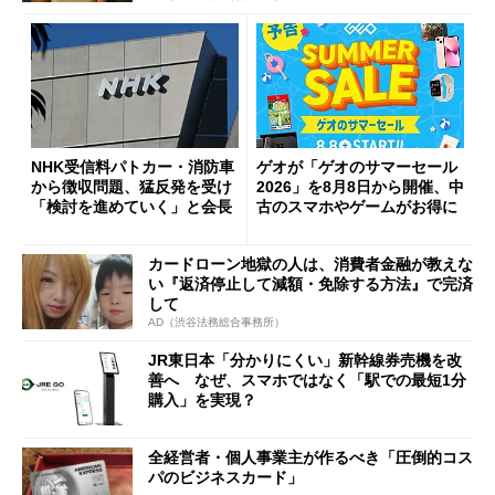
NHK受信料パトカー・消防車
ゲオが「ゲオのサマーセール
から徴収問題、猛反発を受け
2026」を8月8日から開催、中
「検討を進めていく」と会長
古のスマホやゲームがお得に
カードローン地獄の人は、消費者金融が教えな
い『返済停止して減額・免除する方法』で完済
して
AD（渋谷法務総合事務所）
JR東日本「分かりにくい」新幹線券売機を改
善へ なぜ、スマホではなく「駅での最短1分
購入」を実現？
全経営者・個人事業主が作るべき「圧倒的コス
パのビジネスカード」