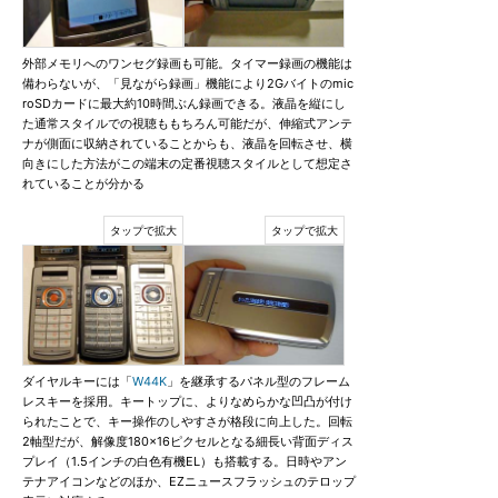
外部メモリへのワンセグ録画も可能。タイマー録画の機能は
備わらないが、「見ながら録画」機能により2Gバイトのmic
roSDカードに最大約10時間ぶん録画できる。液晶を縦にし
た通常スタイルでの視聴ももちろん可能だが、伸縮式アンテ
ナが側面に収納されていることからも、液晶を回転させ、横
向きにした方法がこの端末の定番視聴スタイルとして想定さ
れていることが分かる
ダイヤルキーには「
W44K
」を継承するパネル型のフレーム
レスキーを採用。キートップに、よりなめらかな凹凸が付け
られたことで、キー操作のしやすさが格段に向上した。回転
2軸型だが、解像度180×16ピクセルとなる細長い背面ディス
プレイ（1.5インチの白色有機EL）も搭載する。日時やアン
テナアイコンなどのほか、EZニュースフラッシュのテロップ