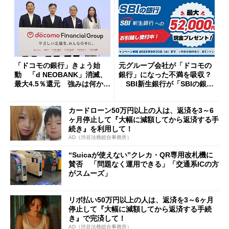
「ドコモの銀行」きょう始
元グループ会社が「ドコモの
動 「d NEOBANK」消滅、
銀行」になった不満を吸収？
最大4.5％還元 強みは何か解
SBI新生銀行が「SBIの銀
説
行」として最大5.2万円のキャ
ッシュバックキャンペーンを
カードローン50万円以上の人は、返済を3～6
開催
ヶ月停止して『大幅に減額してから返済する手
続き』を利用して！
AD（渋谷法務総合事務所）
“Suicaが使えない”クレカ・QR専用改札機に
賛否 「問題なく運用できる」「交通系ICの方
がスムーズ」
リボ払い50万円以上の人は、返済を3～6ヶ月
停止して『大幅に減額してから返済する手続
き』で完済して！
AD（渋谷法務総合事務所）