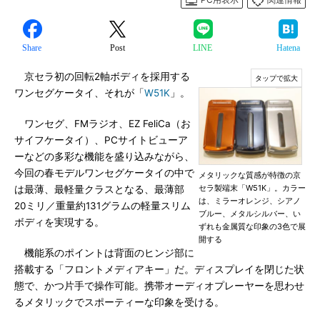
Share
Post
LINE
Hatena
京セラ初の回転2軸ボディを採用する
ワンセグケータイ、それが「
W51K
」。
ワンセグ、FMラジオ、EZ FeliCa（お
サイフケータイ）、PCサイトビューア
ーなどの多彩な機能を盛り込みながら、
今回の春モデルワンセグケータイの中で
メタリックな質感が特徴の京
セラ製端末「W51K」。カラー
は最薄、最軽量クラスとなる、最薄部
は、ミラーオレンジ、シアノ
20ミリ／重量約131グラムの軽量スリム
ブルー、メタルシルバー、い
ボディを実現する。
ずれも金属質な印象の3色で展
開する
機能系のポイントは背面のヒンジ部に
搭載する「フロントメディアキー」だ。ディスプレイを閉じた状
態で、かつ片手で操作可能。携帯オーディオプレーヤーを思わせ
るメタリックでスポーティーな印象を受ける。