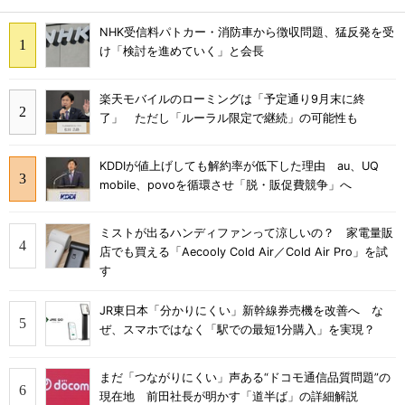
NHK受信料パトカー・消防車から徴収問題、猛反発を受
け「検討を進めていく」と会長
楽天モバイルのローミングは「予定通り9月末に終
了」 ただし「ルーラル限定で継続」の可能性も
KDDIが値上げしても解約率が低下した理由 au、UQ
mobile、povoを循環させ「脱・販促費競争」へ
ミストが出るハンディファンって涼しいの？ 家電量販
店でも買える「Aecooly Cold Air／Cold Air Pro」を試
す
JR東日本「分かりにくい」新幹線券売機を改善へ な
ぜ、スマホではなく「駅での最短1分購入」を実現？
まだ「つながりにくい」声ある“ドコモ通信品質問題”の
現在地 前田社長が明かす「道半ば」の詳細解説