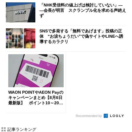
「NHK受信料の値上げは検討していない」―
―会長が明言 スクランブル化を求める声絶え
ず
SNSで多発する「無料であげます」投稿の正
体 “お涙ちょうだい”で偽サイトやLINEへ誘
導するカラクリ
WAON POINTやAEON Payの
キャンペーンまとめ【8月6日
最新版】 ポイント10～20倍
の獲得チャンス多数
Recommended by
記事ランキング