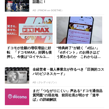
話題に！
AD（FINCHI on GOETHE）
ドコモが念願の増収増益に好
“特典終了”が続く「d払い」
転 「ドコモMAX」好調も後
「dポイント」のお得さはど
押し、今後は“ロイヤルユー
う変わるのか これからは
ザー”を重視
「dカード」の利用が得策？
全経営者・個人事業主が作るべき「圧倒的コス
パのビジネスカード」
AD（クレディセゾン）
まだ「つながりにくい」声ある“ドコモ通信品
質問題”の現在地 前田社長が明かす「道半
ば」の詳細解説