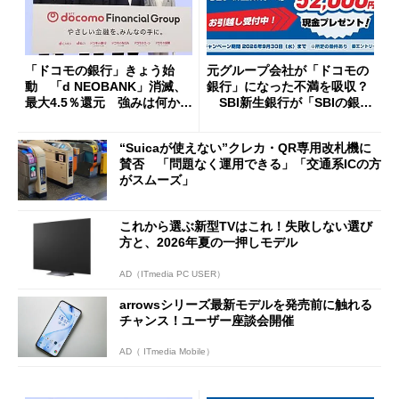
「ドコモの銀行」きょう始
元グループ会社が「ドコモの
動 「d NEOBANK」消滅、
銀行」になった不満を吸収？
最大4.5％還元 強みは何か解
SBI新生銀行が「SBIの銀
説
行」として最大5.2万円のキャ
ッシュバックキャンペーンを
“Suicaが使えない”クレカ・QR専用改札機に
開催
賛否 「問題なく運用できる」「交通系ICの方
がスムーズ」
これから選ぶ新型TVはこれ！失敗しない選び
方と、2026年夏の一押しモデル
AD（ITmedia PC USER）
arrowsシリーズ最新モデルを発売前に触れる
チャンス！ユーザー座談会開催
AD（ ITmedia Mobile）