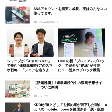
SNSアカウントを着実に成長。実はみんなココ
使ってます。
AD（Dreaw合同会社）
シャープが「AQUOS R11」
LINEの新「プレミアムブロッ
で挑む“価格高騰時代”のスマ
ク」で完全な“絶縁”が可能
ホ戦略 「シェアを追うより
に？ 従来のブロック機能と
も既存ユーザーを大切に」
の決定的な違い
【話題沸騰】3連単連続的中の競馬予想サイ
ト、ついに判明
AD（ルーツ）
KDDIが値上げしても解約率が低下した理由 a
u、UQ mobile、povoを循環させ「脱・販促