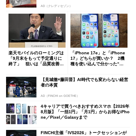
AD（クレディセゾン）
楽天モバイルのローミングは
「iPhone 17e」と「iPhone
「9月末をもって予定通りに
17」どちらが買いか？ 2機
終了」 狙いは「品質改善」
種を使い込んで分かった“ス
ただし「ルーラル限定で期
ペック表にない違い”
限を切った新契約」の可能性
【見城徹×藤田晋】AI時代でも変わらない経営
も
者の本質
AD（FINCHI on GOETHE）
4キャリアで買うべきおすすめスマホ【2026年
8月版】「一括1円」「月1円」からお得なiPho
ne／Pixel／Galaxyまで
FINCHI主催「IVS2026」トークセッションが