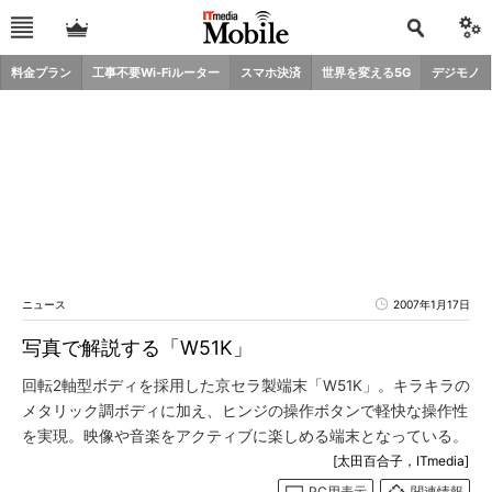
料金プラン
工事不要Wi-Fiルーター
スマホ決済
世界を変える5G
デジモノ
ニュース
2007年1月17日
写真で解説する「W51K」
回転2軸型ボディを採用した京セラ製端末「W51K」。キラキラの
メタリック調ボディに加え、ヒンジの操作ボタンで軽快な操作性
を実現。映像や音楽をアクティブに楽しめる端末となっている。
[太田百合子，ITmedia]
PC用表示
関連情報