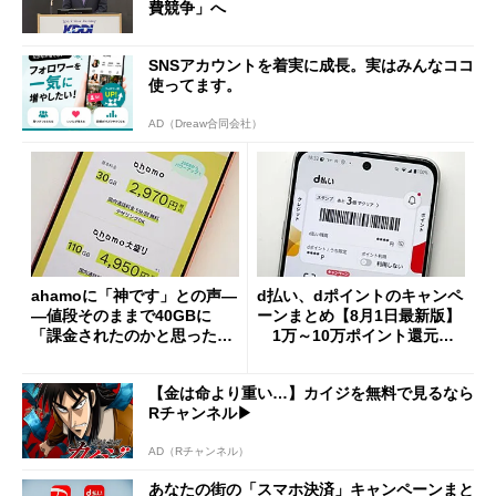
費競争」へ
SNSアカウントを着実に成長。実はみんなココ
使ってます。
AD（Dreaw合同会社）
ahamoに「神です」との声―
d払い、dポイントのキャンペ
―値段そのままで40GBに
ーンまとめ【8月1日最新版】
「課金されたのかと思った」
1万～10万ポイント還元の
と戸惑いも
施策がめじろ押し
【金は命より重い…】カイジを無料で見るなら
Rチャンネル▶︎
AD（Rチャンネル）
あなたの街の「スマホ決済」キャンペーンまと