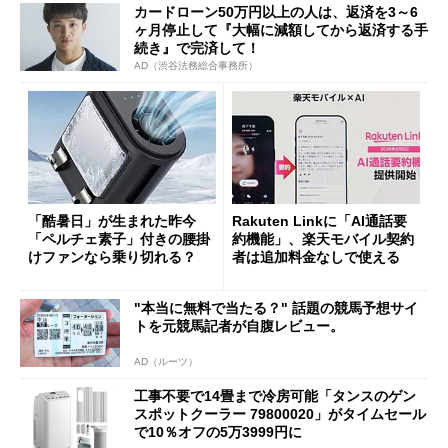
カードローン50万円以上の人は、返済を3～6
ヶ月停止して『大幅に減額してから返済する手
続き』で完済して！
AD（渋谷法務総合事務所）
「酷暑日」が生まれた昨今
Rakuten Linkに「AI通話要
「ペルチェ素子」付きの腰掛
約機能」、楽天モバイル契約
けファンなら乗り切れる？
者は追加料金なしで使える
"本当に無料で当たる？" 話題の競馬予想サイ
トを元競馬記者が自腹レビュー。
AD（ルーツ）
工事不要で14畳まで冷房可能「タンスのゲン
スポットクーラー 79800020」がタイムセール
で10％オフの5万3999円に