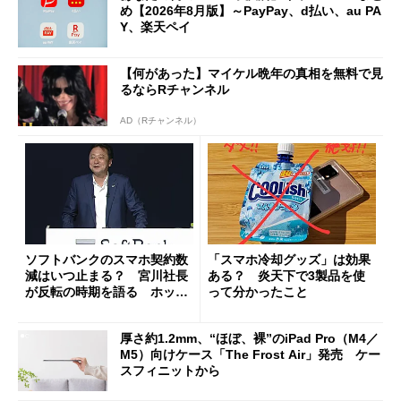
め【2026年8月版】～PayPay、d払い、au PA
Y、楽天ペイ
【何があった】マイケル晩年の真相を無料で見
るならRチャンネル
AD（Rチャンネル）
ソフトバンクのスマホ契約数
「スマホ冷却グッズ」は効果
減はいつ止まる？ 宮川社長
ある？ 炎天下で3製品を使
が反転の時期を語る ホッピ
って分かったこと
ング対策は「真剣にやりすぎ
た」
厚さ約1.2mm、“ほぼ、裸”のiPad Pro（M4／
M5）向けケース「The Frost Air」発売 ケー
スフィニットから