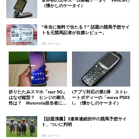
（懐かしのケータイ）
"本当に無料で当たる？" 話題の競馬予想サイ
トを元競馬記者が自腹レビュー。
AD（ルーツ）
折りたたみスマホ「razr 5G」
iアプリ対応の第1弾 ストレ
はなぜ縦型？ ヒンジの耐久
ートボディーの「mova P503
性は？ Motorola担当者に聞
i」（懐かしのケータイ）
く
【話題沸騰】3連単連続的中の競馬予想サイ
ト、ついに判明
AD（ルーツ）