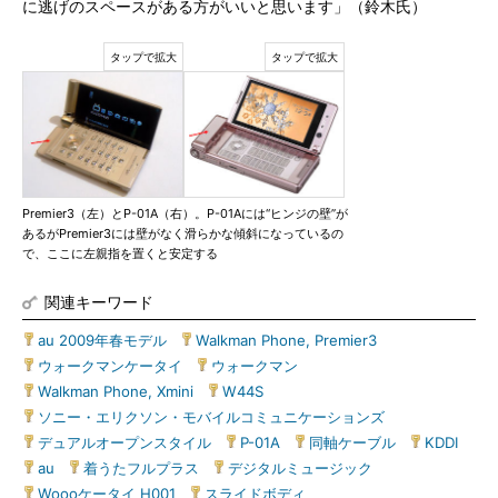
に逃げのスペースがある方がいいと思います」（鈴木氏）
Premier3（左）とP-01A（右）。P-01Aには“ヒンジの壁”が
あるがPremier3には壁がなく滑らかな傾斜になっているの
で、ここに左親指を置くと安定する
関連キーワード
au 2009年春モデル
|
Walkman Phone, Premier3
|
ウォークマンケータイ
|
ウォークマン
|
Walkman Phone, Xmini
|
W44S
|
ソニー・エリクソン・モバイルコミュニケーションズ
|
デュアルオープンスタイル
|
P-01A
|
同軸ケーブル
|
KDDI
|
au
|
着うたフルプラス
|
デジタルミュージック
|
Woooケータイ H001
|
スライドボディ
|