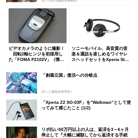
AD（渋谷法務総合事務所）
ビデオカメラのように撮影！
ソニーモバイル、高音質の音
回転2軸ヒンジを初採用し
楽＆通話を楽しめるワイヤレ
た「FOMA P2102V」（懐か
スヘッドセットをXperia Stor
しのケータイ）
e限定発売
「創薬立国」復活への分岐点
AD（三菱総合研究所）
「Xperia Z2 SO-03F」を“Walkman”として使
ってみて感じたこと (1/2)
リボ払い50万円以上の人は、返済を3～6ヶ月
停止して『大幅に減額してから返済する手続