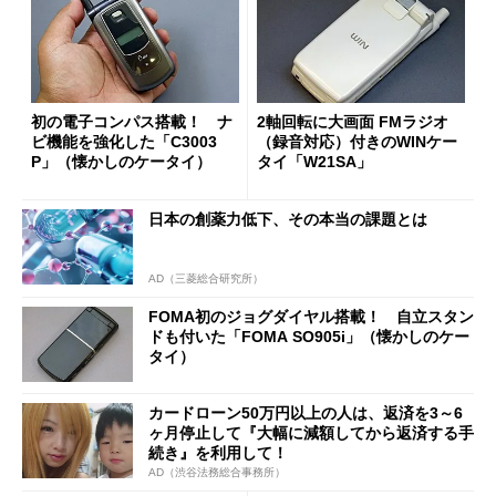
初の電子コンパス搭載！ ナ
2軸回転に大画面 FMラジオ
ビ機能を強化した「C3003
（録音対応）付きのWINケー
P」（懐かしのケータイ）
タイ「W21SA」
日本の創薬力低下、その本当の課題とは
AD（三菱総合研究所）
FOMA初のジョグダイヤル搭載！ 自立スタン
ドも付いた「FOMA SO905i」（懐かしのケー
タイ）
カードローン50万円以上の人は、返済を3～6
ヶ月停止して『大幅に減額してから返済する手
続き』を利用して！
AD（渋谷法務総合事務所）