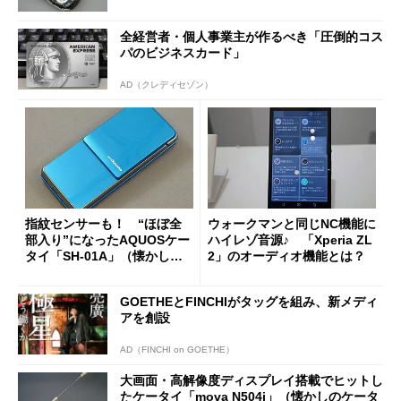
全経営者・個人事業主が作るべき「圧倒的コス
パのビジネスカード」
AD（クレディセゾン）
指紋センサーも！ “ほぼ全
ウォークマンと同じNC機能に
部入り”になったAQUOSケー
ハイレゾ音源♪ 「Xperia ZL
タイ「SH-01A」（懐かしの
2」のオーディオ機能とは？
ケータイ）
GOETHEとFINCHIがタッグを組み、新メディ
アを創設
AD（FINCHI on GOETHE）
大画面・高解像度ディスプレイ搭載でヒットし
たケータイ「mova N504i」（懐かしのケータ