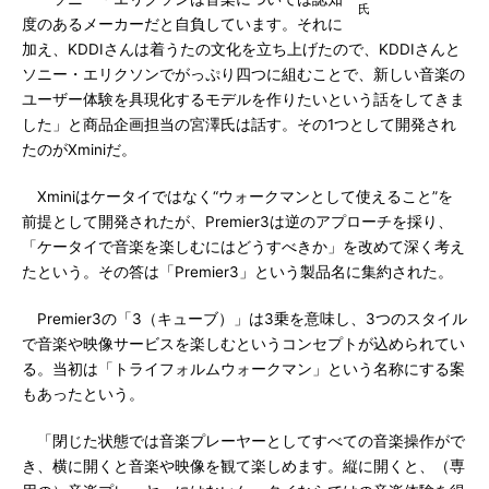
氏
度のあるメーカーだと自負しています。それに
加え、KDDIさんは着うたの文化を立ち上げたので、KDDIさんと
ソニー・エリクソンでがっぷり四つに組むことで、新しい音楽の
ユーザー体験を具現化するモデルを作りたいという話をしてきま
した」と商品企画担当の宮澤氏は話す。その1つとして開発され
たのがXminiだ。
Xminiはケータイではなく“ウォークマンとして使えること”を
前提として開発されたが、Premier3は逆のアプローチを採り、
「ケータイで音楽を楽しむにはどうすべきか」を改めて深く考え
たという。その答は「Premier3」という製品名に集約された。
Premier3の「3（キューブ）」は3乗を意味し、3つのスタイル
で音楽や映像サービスを楽しむというコンセプトが込められてい
る。当初は「トライフォルムウォークマン」という名称にする案
もあったという。
「閉じた状態では音楽プレーヤーとしてすべての音楽操作がで
き、横に開くと音楽や映像を観て楽しめます。縦に開くと、（専