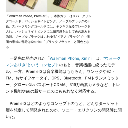
「Walkman Phone, Premier3」。本体カラーはスパークリン
グゴールド、パッショネイトピンク、ノーブルブラックの3
色。スパークリングゴールドには、キラキラ光るフレークを
入れ、パッショネイトピンクには偏光感を出して色の深みを
強調。ノーブルブラックはいわゆる“ピアノブラック”で、側
面の帯状の部分はXminiの「ブラックブラック」と同色とな
る
一足先に発売された「
Walkman Phone, Xmini
」は、
“ウォーク
マンありき”というコンセプト
のもと、音楽機能に絞ったモデ
ル。一方、Premier3は音楽機能はもちろん、ワンセグやEZ・
FM、おサイフケータイ、GPS、Bluetooth、FMトランスミッタ
ー、グローバルパスポートCDMA、319万画素カメラなど、トレ
ンド機能やauの新サービスにももれなく対応する。
Premier3はどのようなコンセプトのもと、どんなターゲット
層を想定して開発されたのか。ソニー・エリクソンの開発陣に聞
いた。