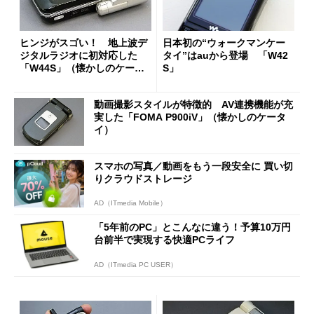
ヒンジがスゴい！ 地上波デ
日本初の“ウォークマンケー
ジタルラジオに初対応した
タイ”はauから登場 「W42
「W44S」（懐かしのケータ
S」
イ）
動画撮影スタイルが特徴的 AV連携機能が充
実した「FOMA P900iV」（懐かしのケータ
イ）
スマホの写真／動画をもう一段安全に 買い切
りクラウドストレージ
AD（ITmedia Mobile）
「5年前のPC」とこんなに違う！予算10万円
台前半で実現する快適PCライフ
AD（ITmedia PC USER）