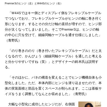
Premier3のヒンジ（左）とW44Sのヒンジ（右）
「W44Sではキー側とディスプレイ側をフレキシブルケーブル
でつないでおり、フレキシブルケーブルがヒンジの軸に巻き付く
形になります。するとその分だけ軸の直径が増すので、ヒンジ部
分が太くなってしまいました。そこでPremier3は、ヒンジの軸
の中心に穴を空けて、細線同軸ケーブルを通す仕様にしました」
（青野氏）
「のり巻きののり（巻き付いたフレキシブルケーブル）だと太
くなるので、かんぴょう（細線同軸ケーブル）を通したと考える
と分かりやすいですね（笑）」とデザイナーの鈴木氏は説明す
る。
「そのほかに、バネの構造を変えることでヒンジ機構自体も小
型化しました。ただ、本体内部にヒンジを潜り込ませたので、本
体の実装面積と部品を置くスペースが削られます。ここは基板サ
イズをうまく調整してなんとか収めました」（青野氏）
大幅な小型化に成功したヒンジだが、右側面