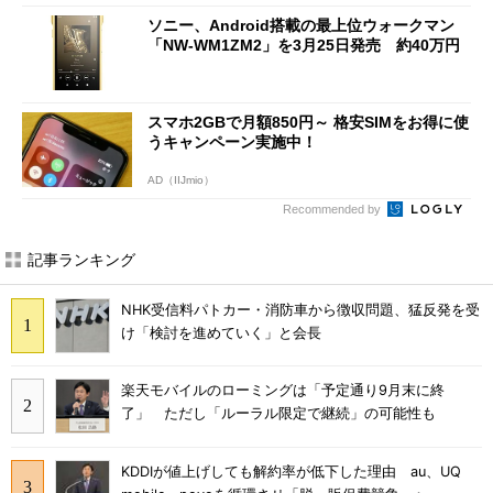
ソニー、Android搭載の最上位ウォークマン
「NW-WM1ZM2」を3月25日発売 約40万円
スマホ2GBで月額850円～ 格安SIMをお得に使
うキャンペーン実施中！
AD（IIJmio）
Recommended by
記事ランキング
NHK受信料パトカー・消防車から徴収問題、猛反発を受
け「検討を進めていく」と会長
楽天モバイルのローミングは「予定通り9月末に終
了」 ただし「ルーラル限定で継続」の可能性も
KDDIが値上げしても解約率が低下した理由 au、UQ