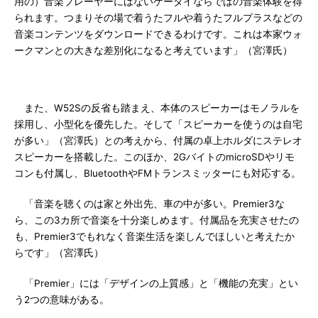
用の）音楽プレーヤーにはないケータイならではの音楽体験を得
られます。つまりその場で着うたフルや着うたフルプラスなどの
音楽コンテンツをダウンロードできるわけです。これは本家ウォ
ークマンとの大きな差別化になると考えています」（宮澤氏）
また、W52Sの反省も踏まえ、本体のスピーカーはモノラルを
採用し、小型化を優先した。そして「スピーカーを使うのは自宅
が多い」（宮澤氏）との考えから、付属の卓上ホルダにステレオ
スピーカーを搭載した。このほか、2GバイトのmicroSDやリモ
コンも付属し、BluetoothやFMトランスミッターにも対応する。
「音楽を聴くのは家と外出先、車の中が多い。Premier3な
ら、この3カ所で音楽を十分楽しめます。付属品を充実させたの
も、Premier3でもれなく音楽生活を楽しんでほしいと考えたか
らです」（宮澤氏）
「Premier」には「デザインの上質感」と「機能の充実」とい
う2つの意味がある。