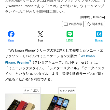
とauの最新サービスをほぼ網羅するフラッグシップモデルだ。同
じWalkman Phoneである「Xmini」との違いや、ウォークマンブ
ランドへのこだわりを開発陣に聞いた。
[田中聡，ITmedia]
PC用表示
関連情報
Share
Post
LINE
Hatena
“Walkman Phone”シリーズの第2弾として登場したソニー・エ
リクソン・モバイルコミュニケーションズ製の「
Walkman
3
Phone, Premier
（プレミアキューブ、以下Premier3）」は、
「ミュージックスタイル」「シアタースタイル」「ケータイスタ
イル」という3つのスタイルにより、音楽や映像サービスの“聴く
／観る／拡がる”を満喫できる。