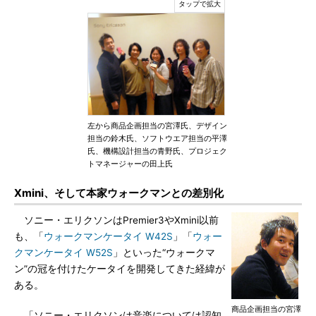
左から商品企画担当の宮澤氏、デザイン
担当の鈴木氏、ソフトウエア担当の平澤
氏、機構設計担当の青野氏、プロジェク
トマネージャーの田上氏
Xmini、そして本家ウォークマンとの差別化
ソニー・エリクソンはPremier3やXmini以前
も、「
ウォークマンケータイ W42S
」「
ウォー
クマンケータイ W52S
」といった“ウォークマ
ン”の冠を付けたケータイを開発してきた経緯が
ある。
商品企画担当の宮澤
「ソニー・エリクソンは音楽については認知