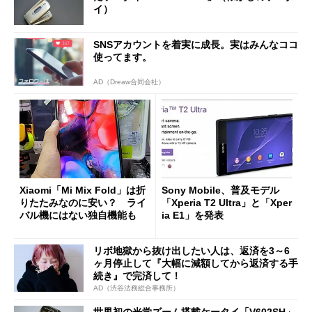
イ）
SNSアカウントを着実に成長。実はみんなココ
使ってます。
AD（Dreaw合同会社）
Xiaomi「Mi Mix Fold」は折
Sony Mobile、普及モデル
りたたみなのに安い？ ライ
「Xperia T2 Ultra」と「Xper
バル機にはない独自機能も
ia E1」を発表
リボ地獄から抜け出したい人は、返済を3～6
ヶ月停止して『大幅に減額してから返済する手
続き』で完済して！
AD（渋谷法務総合事務所）
世界初の光学ズーム搭載ケータイ「V602SH」