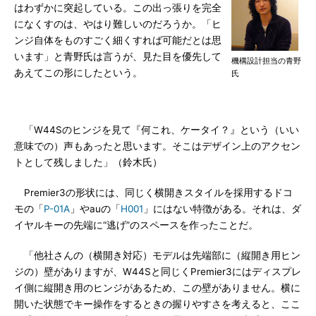
はわずかに突起している。この出っ張りを完全
になくすのは、やはり難しいのだろうか。「ヒ
ンジ自体をものすごく細くすれば可能だとは思
います」と青野氏は言うが、見た目を優先して
機構設計担当の青野
あえてこの形にしたという。
氏
「W44Sのヒンジを見て『何これ、ケータイ？』という（いい
意味での）声もあったと思います。そこはデザイン上のアクセン
トとして残しました」（鈴木氏）
Premier3の形状には、同じく横開きスタイルを採用するドコ
モの「
P-01A
」やauの「
H001
」にはない特徴がある。それは、ダ
イヤルキーの先端に“逃げ”のスペースを作ったことだ。
「他社さんの（横開き対応）モデルは先端部に（縦開き用ヒン
ジの）壁がありますが、W44Sと同じくPremier3にはディスプレ
イ側に縦開き用のヒンジがあるため、この壁がありません。横に
開いた状態でキー操作をするときの握りやすさを考えると、ここ