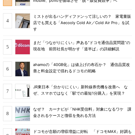
mobile、povoを循環させ「脱・販促費競争」へ
ミストが出るハンディファンって涼しいの？ 家電量販
店でも買える「Aecooly Cold Air／Cold Air Pro」を試
す
まだ「つながりにくい」声ある“ドコモ通信品質問題”の
現在地 前田社長が明かす「道半ば」の詳細解説
ahamoの「40GB化」は値上げの布石か？ 通信品質改
善と料金設定で揺れるドコモの戦略
JR東日本「分かりにくい」新幹線券売機を改善へ な
ぜ、スマホではなく「駅での最短1分購入」を実現？
なぜ？ カーナビが「NHK受信料」対象になるワケ 課
金されるケースと徴収を免れる方法
ドコモが念願の増収増益に好転 「ドコモMAX」好調も