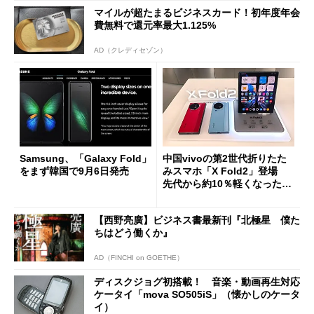
マイルが超たまるビジネスカード！初年度年会
費無料で還元率最大1.125%
AD（クレディセゾン）
Samsung、「Galaxy Fold」
中国vivoの第2世代折りたた
をまず韓国で9月6日発売
みスマホ「X Fold2」登場
先代から約10％軽くなったワ
ケ
【西野亮廣】ビジネス書最新刊『北極星 僕た
ちはどう働くか』
AD（FINCHI on GOETHE）
ディスクジョグ初搭載！ 音楽・動画再生対応
ケータイ「mova SO505iS」（懐かしのケータ
イ）