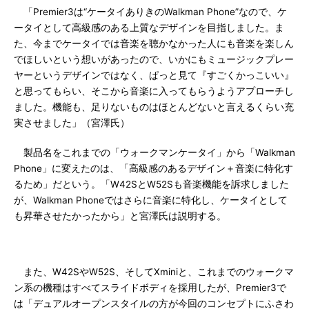
「Premier3は“ケータイありきのWalkman Phone”なので、ケ
ータイとして高級感のある上質なデザインを目指しました。ま
た、今までケータイでは音楽を聴かなかった人にも音楽を楽しん
でほしいという想いがあったので、いかにもミュージックプレー
ヤーというデザインではなく、ぱっと見て『すごくかっこいい』
と思ってもらい、そこから音楽に入ってもらうようアプローチし
ました。機能も、足りないものはほとんどないと言えるくらい充
実させました」（宮澤氏）
製品名をこれまでの「ウォークマンケータイ」から「Walkman
Phone」に変えたのは、「高級感のあるデザイン＋音楽に特化す
るため」だという。「W42SとW52Sも音楽機能を訴求しました
が、Walkman Phoneではさらに音楽に特化し、ケータイとして
も昇華させたかったから」と宮澤氏は説明する。
また、W42SやW52S、そしてXminiと、これまでのウォークマ
ン系の機種はすべてスライドボディを採用したが、Premier3で
は「デュアルオープンスタイルの方が今回のコンセプトにふさわ