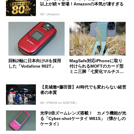
以上が続々登場！Amazonの本気が凄すぎる
AD（Amazon）
回転2軸に日本向けUIを採用
MagSafe対応iPhoneに取り
した「Vodafone 902T」
付けられるMOFTのカード型
ミニ三脚「七変化マルチスタ
ンド」がとっても便利だった
【見城徹×藤田晋】AI時代でも変わらない経営
者の本質
AD（FINCHI on GOETHE）
光学3倍ズームレンズ搭載！ カメラ機能が光
る「Cyber-shotケータイ W61S」（懐かしの
ケータイ）