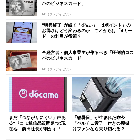
パのビジネスカード」
AD（クレディセゾン）
“特典終了”が続く「d払い」「dポイント」の
お得さはどう変わるのか これからは「dカー
ド」の利用が得策？
全経営者・個人事業主が作るべき「圧倒的コス
パのビジネスカード」
AD（クレディセゾン）
まだ「つながりにくい」声あ
「酷暑日」が生まれた昨今
る“ドコモ通信品質問題”の現
「ペルチェ素子」付きの腰掛
在地 前田社長が明かす「道
けファンなら乗り切れる？
半ば」の詳細解説