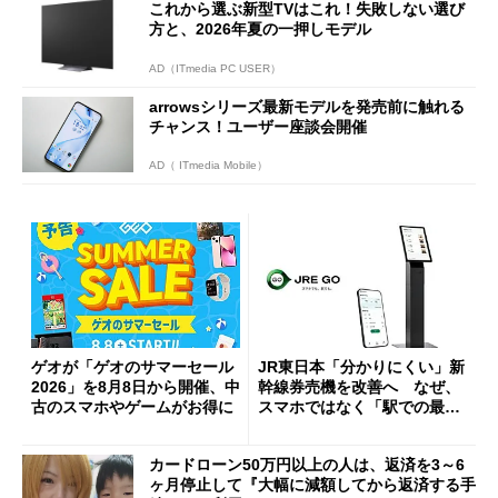
これから選ぶ新型TVはこれ！失敗しない選び
方と、2026年夏の一押しモデル
AD（ITmedia PC USER）
arrowsシリーズ最新モデルを発売前に触れる
チャンス！ユーザー座談会開催
AD（ ITmedia Mobile）
ゲオが「ゲオのサマーセール
JR東日本「分かりにくい」新
2026」を8月8日から開催、中
幹線券売機を改善へ なぜ、
古のスマホやゲームがお得に
スマホではなく「駅での最短
1分購入」を実現？
カードローン50万円以上の人は、返済を3～6
ヶ月停止して『大幅に減額してから返済する手