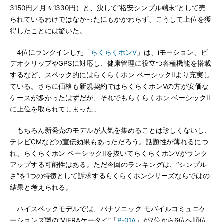
3150円／月々1330円）と、決して“格安シンプル端末”として売
られているわけではなかったにもかかわらず、こうして上位を獲
得したことには驚いた。
4位にランクインした「
らくらくホンV
」は、iモーション、ビ
デオクリップやGPSに対応し、健康管理に役立つ各種機能を搭載
するなど、スペック的にはらくらくホン ベーシックIIより充実し
ている。さらに価格も新規契約ではらくらくホンVの方が安価な
ケースが多かったはずだが、それでもらくらくホン ベーシックII
に上位を取られてしまった。
もちろん新発売のモデルが人気を集めることは珍しくないし、
テレビCMなどの宣伝効果もあっただろう。話題性が薄れるにつ
れ、らくらくホン ベーシックIIを抜いてらくらくホンVがランク
アップする可能性はある。ただ今回のランキングは、“シンプル
さ”を1つの特徴として訴求するらくらくホンシリーズならではの
結果と考えられる。
ハイスペックモデルでは、パナソニック モバイルコミュニケ
ーションズ製の“VIERAケータイ”「
P-01A
」が7位から6位へ順位