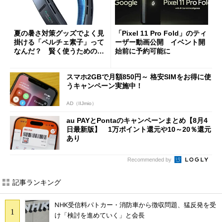
夏の暑さ対策グッズでよく見
「Pixel 11 Pro Fold」のティ
掛ける「ペルチェ素子」って
ーザー動画公開 イベント開
なんだ？ 賢く使うための注
始前に予約可能に
意点も
スマホ2GBで月額850円～ 格安SIMをお得に使
うキャンペーン実施中！
AD（IIJmio）
au PAYとPontaのキャンペーンまとめ【8月4
日最新版】 1万ポイント還元や10～20％還元
あり
Recommended by
記事ランキング
NHK受信料パトカー・消防車から徴収問題、猛反発を受
け「検討を進めていく」と会長