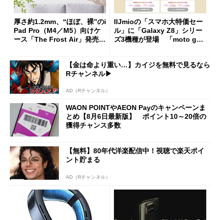
厚さ約1.2mm、“ほぼ、裸”のi
IIJmioの「スマホ大特価セー
Pad Pro（M4／M5）向けケ
ル」に「Galaxy Z8」シリー
ース「The Frost Air」発売
ズ3機種が登場 「moto g37
ケースフィニットから
j」や「OPPO Find X9 Ultr
a」も
【金は命より重い…】カイジを無料で見るなら
Rチャンネル▶︎
AD（Rチャンネル）
WAON POINTやAEON Payのキャンペーンま
とめ【8月6日最新版】 ポイント10～20倍の
獲得チャンス多数
【無料】80年代洋楽配信中！視聴で楽天ポイ
ント貯まる
AD（Rチャンネル）