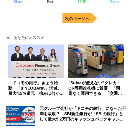
Share
Post
LINE
Hatena
次のページへ
あなたにオススメ
「ドコモの銀行」きょう始
“Suicaが使えない”クレカ・
動 「d NEOBANK」消滅、
QR専用改札機に賛否 「問
最大4.5％還元 強みは何か解
題なく運用できる」「交通系I
説
Cの方がスムーズ」
元グループ会社が「ドコモの銀行」になった不
満を吸収？ SBI新生銀行が「SBIの銀行」と
して最大5.2万円のキャッシュバックキャンペ
ーンを開催