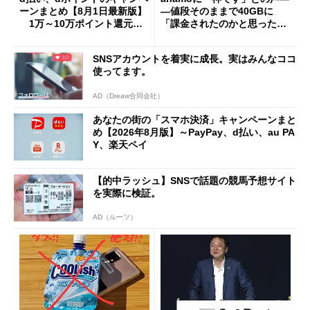
ーンまとめ【8月1日最新版】
―値段そのままで40GBに
1万～10万ポイント還元の
「課金されたのかと思った」
施策がめじろ押し
と戸惑いも
SNSアカウントを着実に成長。実はみんなココ
使ってます。
AD（Dreaw合同会社）
あなたの街の「スマホ決済」キャンペーンまと
め【2026年8月版】～PayPay、d払い、au PA
Y、楽天ペイ
【的中ラッシュ】SNSで話題の競馬予想サイト
を実際に検証。
AD（ルーツ）