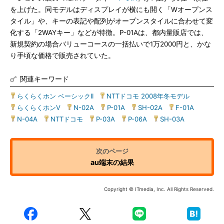
を上げた。同モデルはディスプレイが横にも開く「Wオープンス
タイル」や、キーの表記や配列がオープンスタイルに合わせて変
化する「2WAYキー」などが特徴。P-01Aは、都内量販店では、
新規契約の場合バリューコースの一括払いで1万2000円と、かな
り手頃な価格で販売されていた。
関連キーワード
らくらくホン ベーシックII
|
NTTドコモ 2008年冬モデル
|
らくらくホンV
|
N-02A
|
P-01A
|
SH-02A
|
F-01A
|
N-04A
|
NTTドコモ
|
P-03A
|
P-06A
|
SH-03A
au端末の結果
Copyright © ITmedia, Inc. All Rights Reserved.