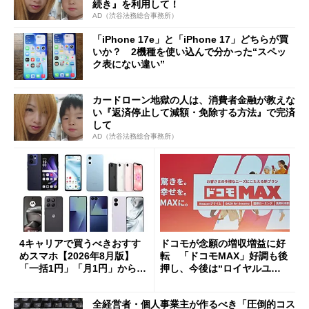
続き』を利用して！
AD（渋谷法務総合事務所）
「iPhone 17e」と「iPhone 17」どちらが買
いか？ 2機種を使い込んで分かった“スペッ
ク表にない違い”
カードローン地獄の人は、消費者金融が教えな
い『返済停止して減額・免除する方法』で完済
して
AD（渋谷法務総合事務所）
4キャリアで買うべきおすす
ドコモが念願の増収増益に好
めスマホ【2026年8月版】
転 「ドコモMAX」好調も後
「一括1円」「月1円」からお
押し、今後は“ロイヤルユー
得なiPhone／Pixel／Galaxy
ザー”を重視
まで
全経営者・個人事業主が作るべき「圧倒的コス