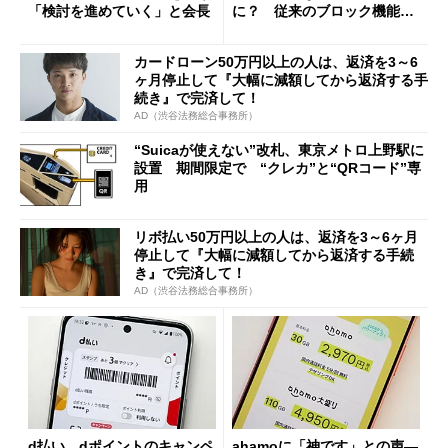
「検討を進めていく」と会長
に？ 従来のブロック機能と
の決定的な違い
カードローン50万円以上の人は、返済を3～6
ヶ月停止して『大幅に減額してから返済する手
続き』で完済して！
AD（渋谷法務総合事務所）
“Suicaが使えない”改札、東京メトロ上野駅に
設置 期間限定で “クレカ”と“QRコード”専
用
リボ払い50万円以上の人は、返済を3～6ヶ月
停止して『大幅に減額してから返済する手続
き』で完済して！
AD（渋谷法務総合事務所）
d払い、dポイントのキャンペ
ahamoに「神です」との声―