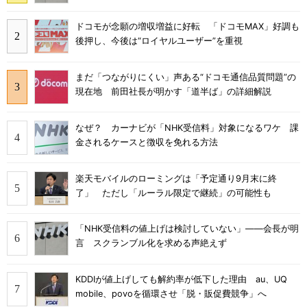
ドコモが念願の増収増益に好転 「ドコモMAX」好調も
後押し、今後は“ロイヤルユーザー”を重視
まだ「つながりにくい」声ある“ドコモ通信品質問題”の
現在地 前田社長が明かす「道半ば」の詳細解説
なぜ？ カーナビが「NHK受信料」対象になるワケ 課
金されるケースと徴収を免れる方法
楽天モバイルのローミングは「予定通り9月末に終
了」 ただし「ルーラル限定で継続」の可能性も
「NHK受信料の値上げは検討していない」――会長が明
言 スクランブル化を求める声絶えず
KDDIが値上げしても解約率が低下した理由 au、UQ
mobile、povoを循環させ「脱・販促費競争」へ