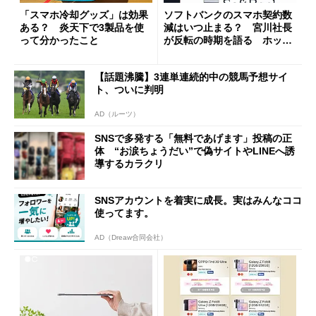
「スマホ冷却グッズ」は効果
ソフトバンクのスマホ契約数
ある？ 炎天下で3製品を使
減はいつ止まる？ 宮川社長
って分かったこと
が反転の時期を語る ホッピ
ング対策は「真剣にやりすぎ
た」
【話題沸騰】3連単連続的中の競馬予想サイ
ト、ついに判明
AD（ルーツ）
SNSで多発する「無料であげます」投稿の正
体 “お涙ちょうだい”で偽サイトやLINEへ誘
導するカラクリ
SNSアカウントを着実に成長。実はみんなココ
使ってます。
AD（Dreaw合同会社）