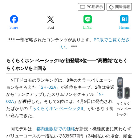
PC用表示
関連情報
Share
Post
LINE
Hatena
*** 一部省略されたコンテンツがあります。
PC版でご覧くださ
い。
***
らくらくホン ベーシックIIが初登場3位――“高機能”ならく
らくホンVを上回る
NTTドコモのランキングは、8色のカラーバリエーシ
ョンをそろえた「
SH-02A
」が首位をキープ。2位は先週
から1ランクアップしたスリムワンセグモデル「
N-
02A
」が獲得した。そして3位には、4月9日に発売され
らくらく
たばかりの「
らくらくホン ベーシックII
」がいきなり食
ホン ベー
シックII
い込んできた。
同モデルは、
都内量販店での価格
が新規・機種変更に関わらず
バリューコースの一括払いで3万5070円（24回払いの場合、頭金