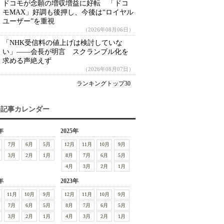
ドコモが念願の増収増益に好転 「ドコ
モMAX」好調も後押し、今後は“ロイヤル
ユーザー”を重視
（2026年08月06日）
「NHK受信料の値上げは検討していな
い」――会長が明言 スクランブル化を
求める声絶えず
（2026年08月07日）
ランキングトップ30
去記事カレンダー
年
2025年
7月
6月
5月
12月
11月
10月
9月
3月
2月
1月
8月
7月
6月
5月
4月
3月
2月
1月
年
2023年
11月
10月
9月
12月
11月
10月
9月
7月
6月
5月
8月
7月
6月
5月
3月
2月
1月
4月
3月
2月
1月