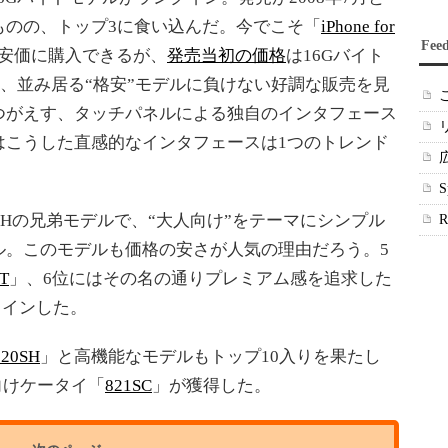
ものの、トップ3に食い込んだ。今でこそ「
iPhone for
Fee
安価に購入できるが、
発売当初の価格
は16Gバイト
も、並み居る“格安”モデルに負けない好調な販売を見
つがえす、タッチパネルによる独自のインタフェース
はこうした直感的なインタフェースは1つのトレンド
2SHの兄弟モデルで、“大人向け”をテーマにシンプル
ル。このモデルも価格の安さが人気の理由だろう。5
T
」、6位にはその名の通りプレミアム感を追求した
クインした。
920SH
」と高機能なモデルもトップ10入りを果たし
性向けケータイ「
821SC
」が獲得した。