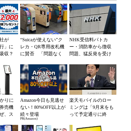
社が
“Suicaが使えない”ク
NHK受信料パトカ
行」に
レカ・QR専用改札機
ー・消防車から徴収
吸収？
に賛否 「問題なく
問題、猛反発を受け
行が「S
運用できる」「交通
「検討を進めてい
として最
系ICの方がスムー...
く」と会長
分かりに
Amazon今日も見逃せ
楽天モバイルのロー
券売機
ない！80%OFF以上が
ミングは「9月末をも
ぜ、ス
続々登場
って予定通りに終
PR(Amazon)
「駅で
了」 狙いは「品質
入」を実
改善」 ただし「ル