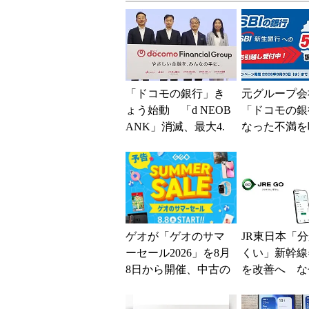
「ドコモの銀行」き
元グループ会
ょう始動 「d NEOB
「ドコモの銀
ANK」消滅、最大4.
なった不満を
5％還元 強みは何か
SBI新生銀
解説
BIの銀行」
大5....
ゲオが「ゲオのサマ
JR東日本「
ーセール2026」を8月
くい」新幹線
8日から開催、中古の
を改善へ な
スマホやゲームがお
マホではなく
得に
の最短1分購