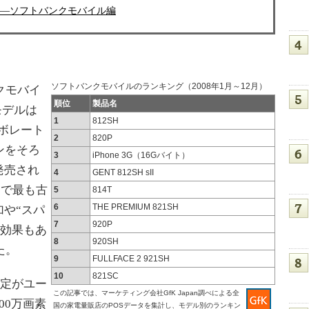
――ソフトバンクモバイル編
ソフトバンクモバイルのランキング（2008年1月～12月）
クモバイ
順位
製品名
モデルは
1
812SH
ラボレート
2
820P
ンをそろ
3
iPhone 3G（16Gバイト）
発売され
4
GENT 812SH sII
中で最も古
5
814T
6
THE PREMIUM 821SH
や“スパ
7
920P
の効果もあ
8
920SH
た。
9
FULLFACE 2 921SH
10
821SC
定がユー
この記事では、マーケティング会社GfK Japan調べによる全
00万画素
国の家電量販店のPOSデータを集計し、モデル別のランキン