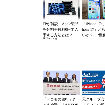
現？
FPが解説！Apple製品
「iPhone 17
を分割手数料0円で入
hone 17」
手する方法とは？
いか？ 2機
PR(Fav-Log)
込んで分かっ
ッ...
「ドコモの銀行」き
元グループ会
ょう始動 「d NEOB
「ドコモの銀