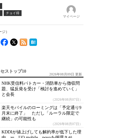
ノ
チョイ得
マイページ
ージ）
セストップ10
2026年08月09日 更新
NHK受信料パトカー・消防車から徴収問
題、猛反発を受け「検討を進めていく」
と会長
（2026年08月07日）
楽天モバイルのローミングは「予定通り9
月末に終了」 ただし「ルーラル限定で
継続」の可能性も
（2026年08月07日）
KDDIが値上げしても解約率が低下した理
由 au、UQ mobile、povoを循環させ