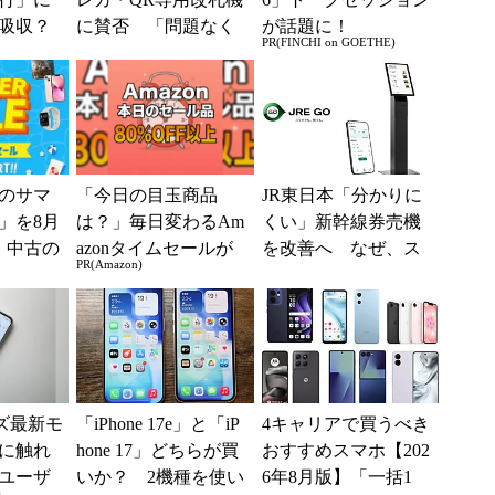
吸収？
に賛否 「問題なく
が話題に！
PR(FINCHI on GOETHE)
行が「S
運用できる」「交通
として最
系ICの方がスムー...
のサマ
「今日の目玉商品
JR東日本「分かりに
6」を8月
は？」毎日変わるAm
くい」新幹線券売機
、中古の
azonタイムセールが
を改善へ なぜ、ス
PR(Amazon)
ムがお
見逃せない
マホではなく「駅で
の最短1分購入」を実
現？
ーズ最新モ
「iPhone 17e」と「iP
4キャリアで買うべき
に触れ
hone 17」どちらが買
おすすめスマホ【202
ユーザ
いか？ 2機種を使い
6年8月版】「一括1
)