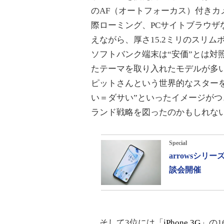
のAF（オートフォーカス）付きカ
際ローミング、PCサイトブラウザ
えながら、厚さ15.2ミリのスリムボ
ソフトバンク端末は“安価”とは対
たテーマを取り入れたモデルが多
ピットさんという世界的なスター
い＝ダサい”といったイメージが
ランド戦略を図ったのかもしれな
Special
arrowsシ
談会開催
そして3位には「
iPhone 3G
」の1