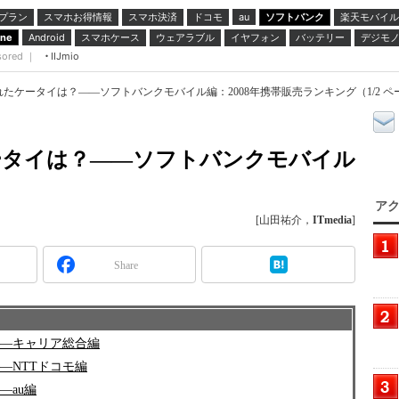
プラン
スマホお得情報
スマホ決済
ドコモ
ソフトバンク
楽天モバイル
au
スマホケース
ウェアラブル
イヤフォン
バッテリー
デジモ
one
Android
sored ｜
IIJmio
売れたケータイは？――ソフトバンクモバイル編：2008年携帯販売ランキング（1/2 ペ
ケータイは？――ソフトバンクモバイル
アク
[山田祐介，
ITmedia
]
Share
――キャリア総合編
―NTTドコモ編
―au編