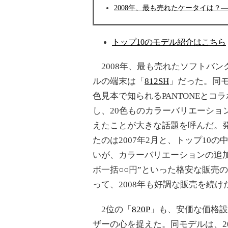
2008年、最も売れたケータイは？
トップ10のモデル紹介はこちら
2008年、最も売れたソフトバン
ルの端末は「
812SH
」だった。同
色見本で知られるPANTONEとコ
し、20色ものカラーバリエーショ
えたことが大きな話題を呼んだ。
たのは2007年2月と、トップ10の
いが、カラーバリエーションの追加
ボ一括○○円”といった格安な販売
って、2008年も好調な販売を続け
2位の「
820P
」も、安価な価格設
ザーの心を捉えた。同モデルは、2