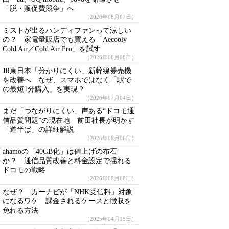
「脱・販促費競争」へ
（2026年08月07日）
ミストが出るハンディファンって涼しい
の？ 家電量販店でも買える「Aecooly
Cold Air／Cold Air Pro」を試す
（2026年08月08日）
JR東日本「分かりにくい」新幹線券売機
を改善へ なぜ、スマホではなく「駅で
の最短1分購入」を実現？
（2026年07月04日）
まだ「つながりにくい」声ある“ドコモ通
信品質問題”の現在地 前田社長が明かす
「道半ば」の詳細解説
（2026年08月06日）
ahamoの「40GB化」は値上げの布石
か？ 通信品質改善と料金設定で揺れる
ドコモの戦略
（2026年08月08日）
なぜ？ カーナビが「NHK受信料」対象
になるワケ 課金されるケースと徴収を
免れる方法
（2025年04月15日）