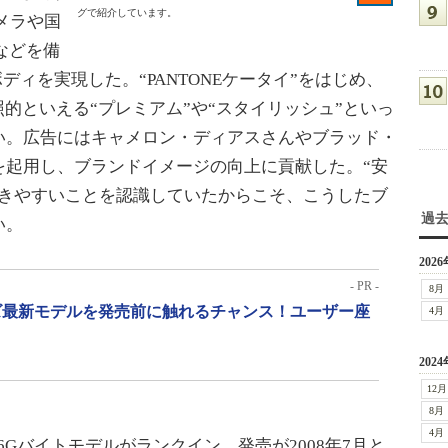
グで紹介しています。
メラや国
などを備
ディを実現した。“PANTONEケータイ”をはじめ、
照的といえる“プレミアム”や“スタイリッシュ”といっ
い。広告にはキャメロン・ディアスさんやブラッド・
を起用し、ブランドイメージの向上に貢献した。“安
つきやすいことを認識していたからこそ、こうしたブ
過
い。
2026
- PR -
8月
リーズ最新モデルを発売前に触れるチャンス！ユーザー座
4月
2024
12月
8月
4月
6Gバイトモデルがランクイン。発売が2008年7月と