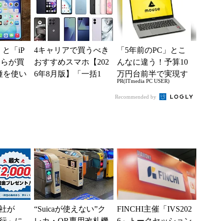
ーラル限定...
e」と「iP
4キャリアで買うべき
「5年前のPC」とこ
どちらが買
おすすめスマホ【202
んなに違う！予算10
種を使い
6年8月版】「一括1
万円台前半で実現す
PR(ITmedia PC USER)
た“スペ
円」「月1円」からお
る快適PCライフ
得なiPhone／...
Recommended by
社が
“Suicaが使えない”ク
FINCHI主催「IVS202
行」に
レカ・QR専用改札機
6」トークセッション