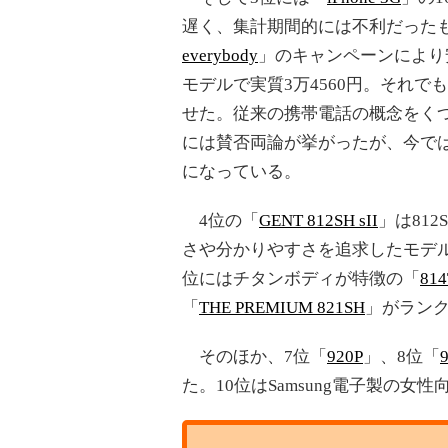
遅く、集計期間的には不利だった
everybody
」のキャンペーンにより
モデルで実質3万4560円。それで
せた。従来の携帯電話の概念をく
には賛否両論が挙がったが、今で
になっている。
4位の「
GENT 812SH sII
」は81
さや分かりやすさを追求したモデ
位にはチタンボディが特徴の「
814
「
THE PREMIUM 821SH
」がラン
そのほか、7位「
920P
」、8位「
た。10位はSamsung電子製の女