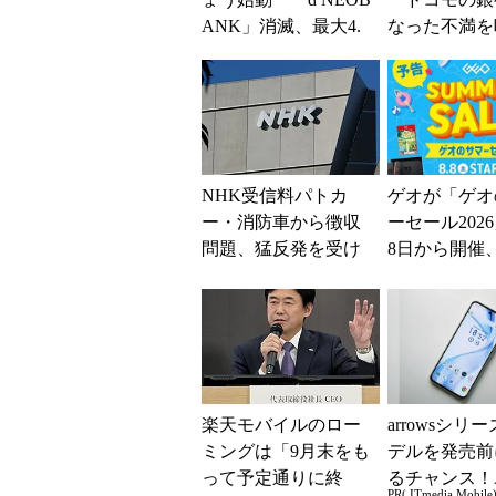
ANK」消滅、最大4.
なった不満を
5％還元 強みは何か
SBI新生銀
解説
BIの銀行」
大5....
NHK受信料パトカ
ゲオが「ゲオ
ー・消防車から徴収
ーセール202
問題、猛反発を受け
8日から開催
「検討を進めてい
スマホやゲー
く」と会長
得に
楽天モバイルのロー
arrowsシリ
ミングは「9月末をも
デルを発売前
って予定通りに終
るチャンス！
PR( ITmedia Mobile