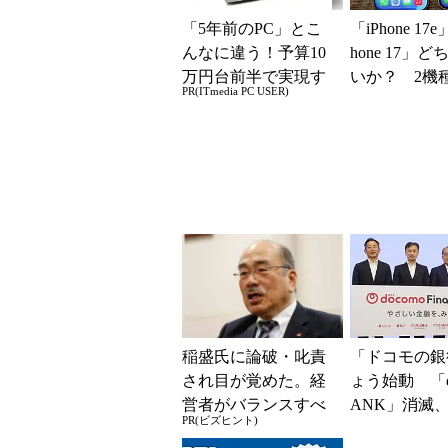
「5年前のPC」とこ
「iPhone 17
んなに違う！予算10
hone 17」
万円台前半で実現す
いか？ 2機
PR(ITmedia PC USER)
る快適PCライフ
込んで分かっ
ッ...
稲盛氏に論破・叱責
「ドコモの銀
され目が覚めた。経
ょう始動 「d
営者がバランスすべ
ANK」消滅、
PR(ビズヒント)
き2つの背反
5％還元 強