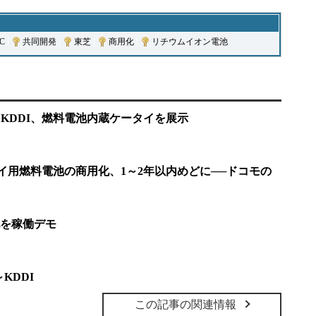
C
|
共同開発
|
東芝
|
商用化
|
リチウムイオン電池
005：KDDI、燃料電池内蔵ケータイを展示
ケータイ用燃料電池の商用化、1～2年以内めどに──ドコモの
を稼働デモ
KDDI
この記事の関連情報