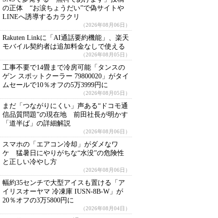
の正体 “お涙ちょうだい”で偽サイトや
LINEへ誘導するカラクリ
（2026年08月06日）
Rakuten Linkに「AI通話要約機能」、楽天
モバイル契約者は追加料金なしで使える
（2026年08月05日）
工事不要で14畳まで冷房可能「タンスの
ゲン スポットクーラー 79800020」がタイ
ムセールで10％オフの5万3999円に
（2026年08月05日）
まだ「つながりにくい」声ある“ドコモ通
信品質問題”の現在地 前田社長が明かす
「道半ば」の詳細解説
（2026年08月06日）
スマホの「エアコン冷却」がダメなワ
ケ 猛暑日にやりがちな“水没”の危険性
と正しい冷やし方
（2026年08月06日）
幅約35センチで大型アイスも置ける「ア
イリスオーヤマ 冷凍庫 IUSN-8B-W」が
20％オフの3万5800円に
（2026年08月04日）