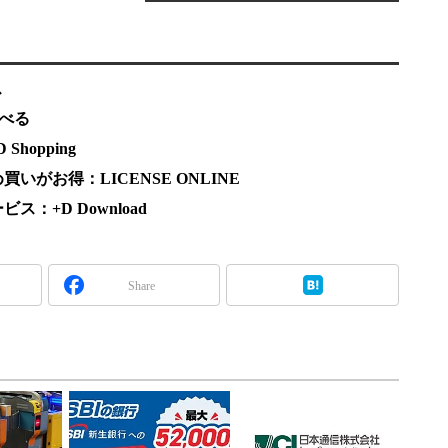
ス
調べる
hopping
がお得：LICENSE ONLINE
：+D Download
Share