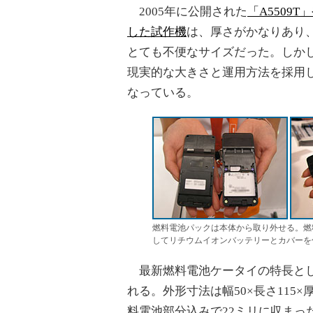
2005年に公開された
「A5509
した試作機
は、厚さがかなりあり
とても不便なサイズだった。しか
現実的な大きさと運用方法を採用
なっている。
燃料電池パックは本体から取り外せる。燃
してリチウムイオンバッテリーとカバーを
最新燃料電池ケータイの特長とし
れる。外形寸法は幅50×長さ115
料電池部分込みで22ミリに収まっ