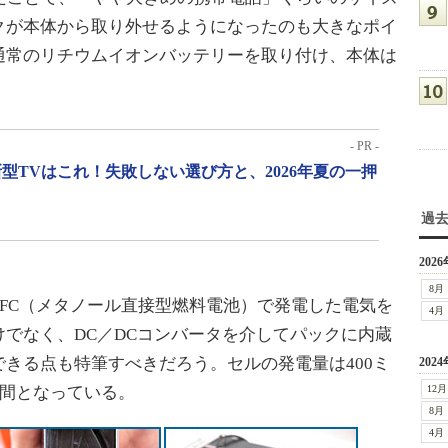
クが本体から取り外せるようになったのも大きなポイ
通常のリチウムイオンバッテリーを取り付け、本体は
。
- PR -
型TVはこれ！失敗しない選び方と、2026年夏の一押
過
2026
8月
FC（メタノール直接型燃料電池）で発電した電気を
4月
でなく、DC／DCコンバータを介してパックに内蔵
きる点も特筆すべきだろう。セルの発電量は400ミ
2024
時間となっている。
12月
8月
4月