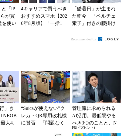
e」と「iP
4キャリアで買うべき
「酷暑日」が生まれ
どちらが買
おすすめスマホ【202
た昨今 「ペルチェ
種を使い
6年8月版】「一括1
素子」付きの腰掛け
た“スペ
円」「月1円」からお
ファンなら乗り切れ
得なiPhone／...
る？
Recommended by
行」き
“Suicaが使えない”ク
管理職に求められる
 NEOB
レカ・QR専用改札機
AI活用。最低限やる
最大4.
に賛否 「問題なく
べき3つのことと、N
PR(ビズヒント)
みは何か
運用できる」「交通
Gな自己認識