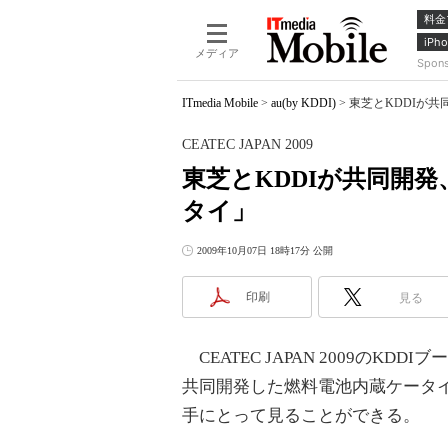
料金
iPho
メディア
Spon
ITmedia Mobile
>
au(by KDDI)
>
東芝とKDDIが共同
CEATEC JAPAN 2009
東芝とKDDIが共同開
タイ」
2009年10月07日 18時17分 公開
印刷
見る
CEATEC JAPAN 2009のKDD
共同開発した燃料電池内蔵ケータ
手にとって見ることができる。