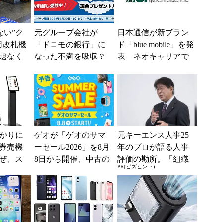
えない”ク
元グループ会社が
日本通信が新ブラン
用改札機
「ドコモの銀行」に
ド「blue mobile」を発
題なく
なった不満を吸収？
表 ネオキャリアで
「交通
SBI新生銀行が「S
自由な通信環境へ
ー...
BIの銀行」として最
大5....
分かりに
ゲオが「ゲオのサマ
元キーエンス人事25
券売機
ーセール2026」を8月
年のプロが語る人事
ぜ、ス
8日から開催、中古の
評価の勘所。「組織
PR(ビズヒント)
「駅で
スマホやゲームがお
を腐らせるNG評価」
入」を実
得に
とは？