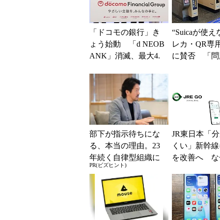
「ドコモの銀行」き
“Suicaが使
ょう始動 「d NEOB
レカ・QR専
ANK」消滅、最大4.
に賛否 「問
5％還元 強みは何か
運用できる」
解説
系ICの方がスム
部下が指示待ちにな
JR東日本「
る、本当の理由。23
くい」新幹線
年続く自律型組織に
を改善へ な
PR(ビズヒント)
共通する「3つの要
マホではなく
素」
の最短1分購
現？