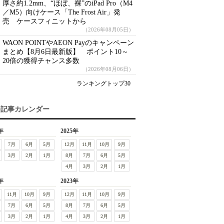
厚さ約1.2mm、“ほぼ、裸”のiPad Pro（M4
／M5）向けケース「The Frost Air」発
売 ケースフィニットから
（2026年08月05日）
WAON POINTやAEON Payのキャンペーン
まとめ【8月6日最新版】 ポイント10～
20倍の獲得チャンス多数
（2026年08月06日）
ランキングトップ30
去記事カレンダー
年
2025年
7月
6月
5月
12月
11月
10月
9月
3月
2月
1月
8月
7月
6月
5月
4月
3月
2月
1月
年
2023年
11月
10月
9月
12月
11月
10月
9月
7月
6月
5月
8月
7月
6月
5月
3月
2月
1月
4月
3月
2月
1月