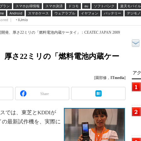
プラン
スマホお得情報
スマホ決済
ドコモ
ソフトバンク
楽天モバイル
au
スマホケース
ウェアラブル
イヤフォン
バッテリー
デジモノ
ne
Android
sored ｜
IIJmio
開発、厚さ22ミリの「燃料電池内蔵ケータイ」：CEATEC JAPAN 2009
発、厚さ22ミリの「燃料電池内蔵ケー
アク
[園部修，
ITmedia
]
Share
Iブースでは、東芝とKDDIが
イの最新試作機を、実際に