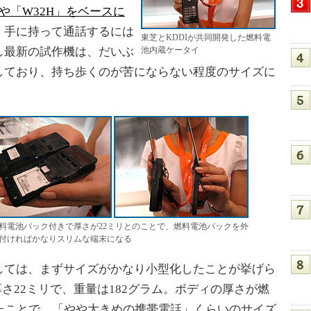
T」や「W32H」をベースに
、手に持って通話するには
東芝とKDDIが共同開発した燃料電
し最新の試作機は、だいぶ
池内蔵ケータイ
しており、持ち歩くのが苦にならない程度のサイズに
料電池パック付きで厚さが22ミリとのことで、燃料電池パックを外
付ければかなりスリムな端末になる
ては、まずサイズがかなり小型化したことが挙げら
×厚さ22ミリで、重量は182グラム。ボディの厚さが燃
たことで、「やや大きめの携帯電話」くらいのサイズ