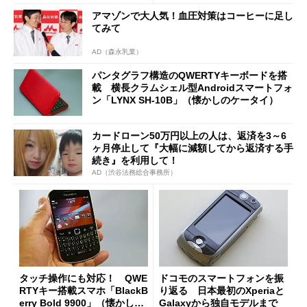
アマゾンで大人気！血圧対策はコーヒーに足し
てみて
AD（森永乳業）
パンタグラフ構造のQWERTYキーボードを搭
載 横長クラムシェル型Androidスマートフォ
ン「LYNX SH-10B」（懐かしのケータイ）
カードローン50万円以上の人は、返済を3～6
ヶ月停止して『大幅に減額してから返済する手
続き』を利用して！
AD（渋谷法務総合事務所）
タッチ操作にも対応！ QWE
ドコモのスマートフォンを振
RTYキー搭載スマホ「BlackB
り返る 日本最初のXperiaと
erry Bold 9900」（懐かしの
Galaxyから独自モデルまで