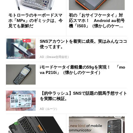
モトローラのキーボードスマ
初の「おサイフケータイ」対
ホ「MPx」のギミックは、今
応スマホ！ Android au初号
見ても新鮮だ
機「IS03」（懐かしのケータ
イ）
SNSアカウントを着実に成長。実はみんなココ
使ってます。
AD（Dreaw合同会社）
iモードケータイ最軽量の59gを実現！ 「mo
va P210i」（懐かしのケータイ）
【的中ラッシュ】SNSで話題の競馬予想サイト
を実際に検証。
AD（ルーツ）