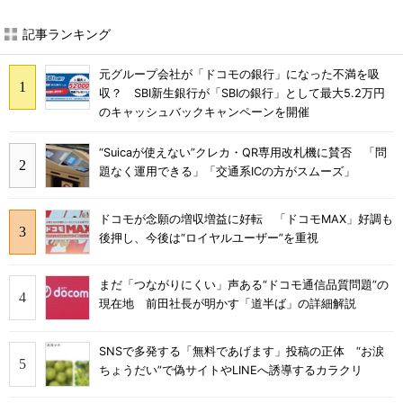
記事ランキング
元グループ会社が「ドコモの銀行」になった不満を吸
収？ SBI新生銀行が「SBIの銀行」として最大5.2万円
のキャッシュバックキャンペーンを開催
“Suicaが使えない”クレカ・QR専用改札機に賛否 「問
題なく運用できる」「交通系ICの方がスムーズ」
ドコモが念願の増収増益に好転 「ドコモMAX」好調も
後押し、今後は“ロイヤルユーザー”を重視
まだ「つながりにくい」声ある“ドコモ通信品質問題”の
現在地 前田社長が明かす「道半ば」の詳細解説
SNSで多発する「無料であげます」投稿の正体 “お涙
ちょうだい”で偽サイトやLINEへ誘導するカラクリ