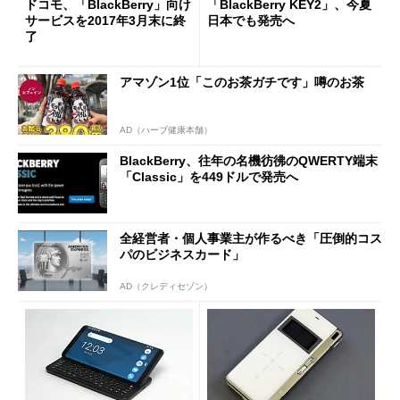
ドコモ、「BlackBerry」向け
「BlackBerry KEY2」、今夏
サービスを2017年3月末に終
日本でも発売へ
了
アマゾン1位「このお茶ガチです」噂のお茶
AD（ハーブ健康本舗）
BlackBerry、往年の名機彷彿のQWERTY端末
「Classic」を449ドルで発売へ
全経営者・個人事業主が作るべき「圧倒的コス
パのビジネスカード」
AD（クレディセゾン）