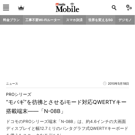
料金プラン
工事不要Wi-Fiルーター
スマホ決済
世界を変える5G
デジモノ
ニュース
2010年5月18日
PROシリーズ
“モバギ”を彷彿とさせるiモード対応QWERTYキー
搭載端末――「N-08B」
ドコモのPROシリーズ端末「N-08B」は、約4.6インチの大画面
ディスプレイと幅12.7ミリのパンタグラフ式QWERTYキーボード