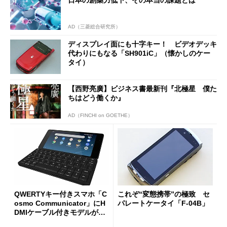
AD（三菱総合研究所）
ディスプレイ面にも十字キー！ ビデオデッキ
代わりにもなる「SH901iC」（懐かしのケー
タイ）
【西野亮廣】ビジネス書最新刊『北極星 僕た
ちはどう働くか』
AD（FINCHI on GOETHE）
QWERTYキー付きスマホ「C
これぞ“変態携帯”の極致 セ
osmo Communicator」にH
パレートケータイ「F-04B」
DMIケーブル付きモデルが登
場