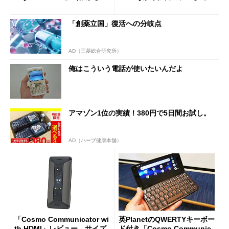
ケータイ）
「創薬立国」復活への分岐点
AD（三菱総合研究所）
俺はこういう電話が使いたいんだよ
アマゾン1位の実績！380円で5日間お試し。
AD（ハーブ健康本舗）
「Cosmo Communicator wi
英PlanetのQWERTYキーボー
th HDMI」レビュー サイズ
ド付き「Cosmo Communic