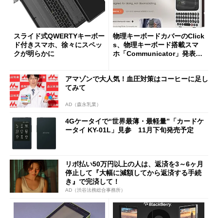
スライド式QWERTYキーボー
物理キーボードカバーのClick
ド付きスマホ、徐々にスペッ
s、物理キーボード搭載スマ
クが明らかに
ホ「Communicator」発表
日本語にも対応
アマゾンで大人気！血圧対策はコーヒーに足し
てみて
AD（森永乳業）
4Gケータイで“世界最薄・最軽量”「カードケ
ータイ KY-01L」見参 11月下旬発売予定
リボ払い50万円以上の人は、返済を3～6ヶ月
停止して『大幅に減額してから返済する手続
き』で完済して！
AD（渋谷法務総合事務所）