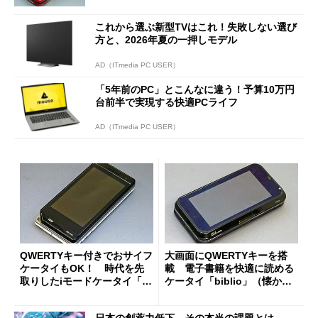
これから選ぶ新型TVはこれ！失敗しない選び
方と、2026年夏の一押しモデル
AD（ITmedia PC USER）
「5年前のPC」とこんなに違う！予算10万円
台前半で実現する快適PCライフ
AD（ITmedia PC USER）
QWERTYキー付きでおサイフ
大画面にQWERTYキーを搭
ケータイもOK！ 時代を先
載 電子書籍を快適に読める
取りしたiモードケータイ「S
ケータイ「biblio」（懐かし
H-04A」（懐かしのケータ
のケータイ）
イ）
日本の創薬力低下、その本当の課題とは