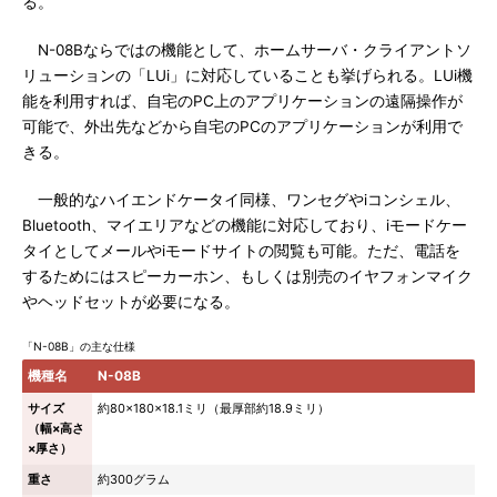
る。
N-08Bならではの機能として、ホームサーバ・クライアントソ
リューションの「LUi」に対応していることも挙げられる。LUi機
能を利用すれば、自宅のPC上のアプリケーションの遠隔操作が
可能で、外出先などから自宅のPCのアプリケーションが利用で
きる。
一般的なハイエンドケータイ同様、ワンセグやiコンシェル、
Bluetooth、マイエリアなどの機能に対応しており、iモードケー
タイとしてメールやiモードサイトの閲覧も可能。ただ、電話を
するためにはスピーカーホン、もしくは別売のイヤフォンマイク
やヘッドセットが必要になる。
「N-08B」の主な仕様
機種名
N-08B
サイズ
約80×180×18.1ミリ（最厚部約18.9ミリ）
（幅×高さ
×厚さ）
重さ
約300グラム