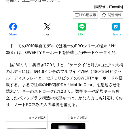
を備えたユニークなモデルだ。
[園部修，ITmedia]
PC用表示
関連情報
Share
Post
LINE
Hatena
ドコモの2010年夏モデルでは唯一のPROシリーズ端末「N-
08B」は、QWERTYキーボードを搭載したiモードケータイだ。
幅180ミリ、奥行き77.9ミリと、“ケータイ”と呼ぶには少々大柄
のボディには、約4.6インチのフルワイドVGA（480×854ピクセ
ル）ディスプレイと、12.7ミリピッチのQWERTYキーボードを搭
載する。まるで往年のNEC製PDA「Mobile Gear」を想起させる
端末だ。キーのストロークは1.2ミリ。数字キーや記号キーも独
立したパンタグラフ構造の大型キーは、かな入力にも対応してお
り、ノートPC並みの入力環境を備える。