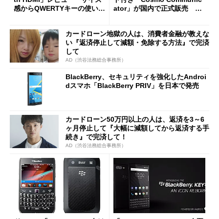
感からQWERTYキーの使い勝
ator」が国内で正式販売 9
手までを検証
月末以降予定
カードローン地獄の人は、消費者金融が教えな
い『返済停止して減額・免除する方法』で完済
して
AD（渋谷法務総合事務所）
BlackBerry、セキュリティを強化したAndroi
dスマホ「BlackBerry PRIV」を日本で発売
カードローン50万円以上の人は、返済を3～6
ヶ月停止して『大幅に減額してから返済する手
続き』で完済して！
AD（渋谷法務総合事務所）