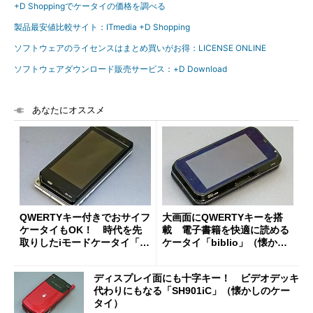
+D Shoppingでケータイの価格を調べる
製品最安値比較サイト：ITmedia +D Shopping
ソフトウェアのライセンスはまとめ買いがお得：LICENSE ONLINE
ソフトウェアダウンロード販売サービス：+D Download
あなたにオススメ
QWERTYキー付きでおサイフ
大画面にQWERTYキーを搭
ケータイもOK！ 時代を先
載 電子書籍を快適に読める
取りしたiモードケータイ「S
ケータイ「biblio」（懐かし
H-04A」（懐かしのケータ
のケータイ）
イ）
ディスプレイ面にも十字キー！ ビデオデッキ
代わりにもなる「SH901iC」（懐かしのケー
タイ）