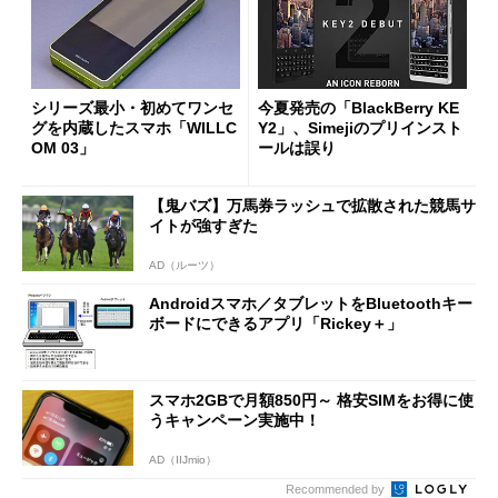
シリーズ最小・初めてワンセ
今夏発売の「BlackBerry KE
グを内蔵したスマホ「WILLC
Y2」、Simejiのプリインスト
OM 03」
ールは誤り
【鬼バズ】万馬券ラッシュで拡散された競馬サ
イトが強すぎた
AD（ルーツ）
Androidスマホ／タブレットをBluetoothキー
ボードにできるアプリ「Rickey＋」
スマホ2GBで月額850円～ 格安SIMをお得に使
うキャンペーン実施中！
AD（IIJmio）
Recommended by