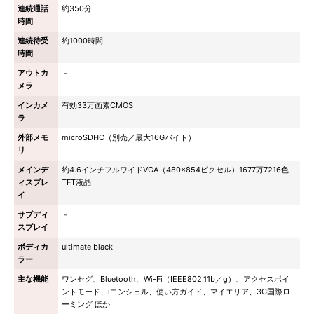
連続通話
約350分
時間
連続待受
約1000時間
時間
アウトカ
－
メラ
インカメ
有効33万画素CMOS
ラ
外部メモ
microSDHC（別売／最大16Gバイト）
リ
メインデ
約4.6インチフルワイドVGA（480×854ピクセル）1677万7216色
ィスプレ
TFT液晶
イ
サブディ
－
スプレイ
ボディカ
ultimate black
ラー
主な機能
ワンセグ、Bluetooth、Wi-Fi（IEEE802.11b／g）、アクセスポイ
ントモード、iコンシェル、使い方ガイド、マイエリア、3G国際ロ
ーミング ほか