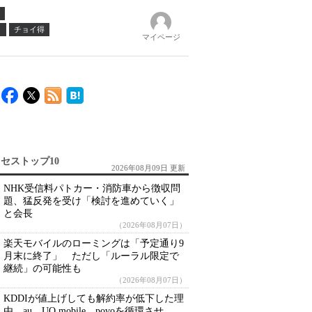
ノ
チョイ得
マイページ
セストップ10
2026年08月09日 更新
NHK受信料パトカー・消防車から徴収問
題、猛反発を受け「検討を進めていく」
と会長
（2026年08月07日）
楽天モバイルのローミングは「予定通り9
月末に終了」 ただし「ルーラル限定で
継続」の可能性も
（2026年08月07日）
KDDIが値上げしても解約率が低下した理
由 au、UQ mobile、povoを循環させ