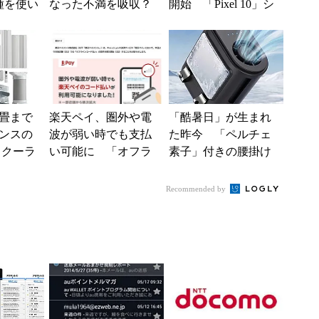
種を使い
なった不満を吸収？
開始 「Pixel 10」シ
た“スペ
SBI新生銀行が「S
リーズのタッチ不具
BIの銀行」として最
合修...
大5....
4畳まで
楽天ペイ、圏外や電
「酷暑日」が生まれ
ンスの
波が弱い時でも支払
た昨今 「ペルチェ
トクーラ
い可能に 「オフラ
素子」付きの腰掛け
0」がタイ
インコード払い」の
ファンなら乗り切れ
.
提供を順次開始
る？
Recommended by