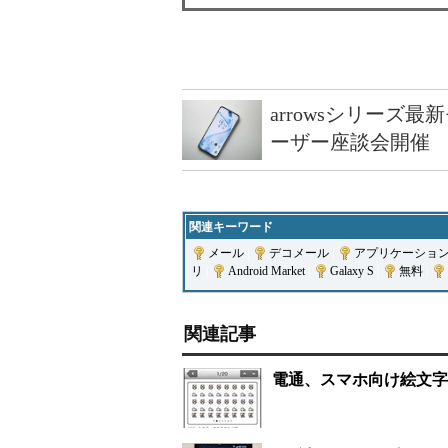
arrowsシリーズ
ーザー座談会開催
関連キーワード
メール
|
デコメール
|
アプリケーショ
リ
|
Android Market
|
Galaxy S
|
無料
|
関連記事
電通、スマホ向け絵文字