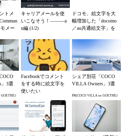
ントメ
キャリアメールを使
ドコモ、絵文字を大
ommun
いこなそう！―――a
幅増加した「docomo
コモメー
u編 (1/2)
／au共通絵文字」を
加
提供開始――並び順
／カテゴリも共通化
COCO
Facebookでコメント
シェア別荘「COCO
rs」3選
をする時に絵文字を
VILLA Owners」3選
使いたい
n GOETHE)
PR(COCO VILLA on GOETHE)