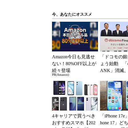
今、あなたにオススメ
Amazon今日も見逃せ
「ドコモの銀
ない！80%OFF以上が
ょう始動 「d
続々登場
ANK」消滅、
PR(Amazon)
5％還元 強
解説
4キャリアで買うべき
「iPhone 17
おすすめスマホ【202
hone 17」