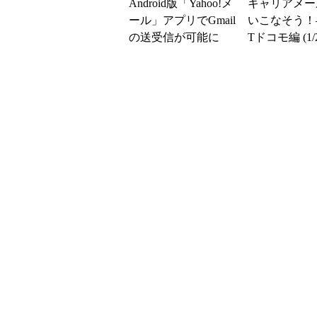
Android版「Yahoo!メ
キャリアメー
ール」アプリでGmail
いこなそう！
の送受信が可能に
Tドコモ編 (1/2