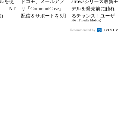
ルを使
ドコモ、メールアプ
arrowsシリーズ最新モ
――NT
リ「CommuniCase」
デルを発売前に触れ
)
配信＆サポートを5月
るチャンス！ユーザ
PR( ITmedia Mobile)
31日に停止
ー座談会開催
Recommended by