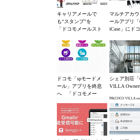
キャリアメールで
マルチアカウ
も“スタンプ”を
ールアプリ「C
「ドコモメールスト
iCase」にド
ア」11月12日開始
ル対応版が追
ドコモ「spモードメ
シェア別荘「
ール」アプリを終息
VILLA Owne
へ 「ドコモメー
PR(COCO VILLA o
ル」への移行を推奨