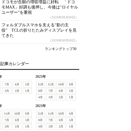
ドコモが念願の増収増益に好転 「ドコ
モMAX」好調も後押し、今後は“ロイヤル
ユーザー”を重視
（2026年08月06日）
フォルダブルスマホを支える“影の主
役” TCLの折りたたみディスプレイを見
てきた
（2026年08月09日）
ランキングトップ30
去記事カレンダー
年
2025年
7月
6月
5月
12月
11月
10月
9月
3月
2月
1月
8月
7月
6月
5月
4月
3月
2月
1月
年
2023年
11月
10月
9月
12月
11月
10月
9月
7月
6月
5月
8月
7月
6月
5月
3月
2月
1月
4月
3月
2月
1月