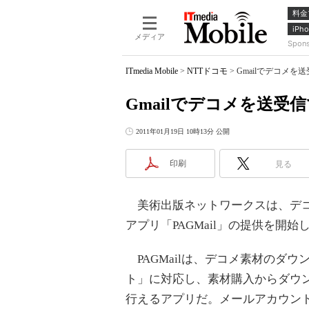
料金
iPho
メディア
Spon
ITmedia Mobile
>
NTTドコモ
>
Gmailでデコメを送
Gmailでデコメを送受信で
2011年01月19日 10時13分 公開
印刷
見る
美術出版ネットワークスは、デコメ
アプリ「PAGMail」の提供を開
PAGMailは、デコメ素材のダ
ト」に対応し、素材購入からダウ
行えるアプリだ。メールアカウント