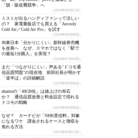
「脱・販促費競争」へ
（2026年08月07日）
ミストが出るハンディファンって涼しい
の？ 家電量販店でも買える「Aecooly
Cold Air／Cold Air Pro」を試す
（2026年08月08日）
JR東日本「分かりにくい」新幹線券売機
を改善へ なぜ、スマホではなく「駅で
の最短1分購入」を実現？
（2026年07月04日）
まだ「つながりにくい」声ある“ドコモ通
信品質問題”の現在地 前田社長が明かす
「道半ば」の詳細解説
（2026年08月06日）
ahamoの「40GB化」は値上げの布石
か？ 通信品質改善と料金設定で揺れる
ドコモの戦略
（2026年08月08日）
なぜ？ カーナビが「NHK受信料」対象
になるワケ 課金されるケースと徴収を
免れる方法
（2025年04月15日）