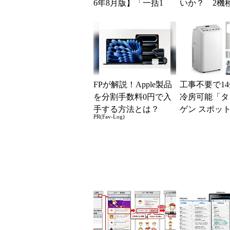
6年8月版】「一括1
いか？ 2機
円」「月1円」からお
込んで分かっ
得なiPhone／...
ッ...
FPが解説！Apple製品
工事不要で1
を分割手数料0円で入
冷房可能「タ
手する方法とは？
ゲン スポッ
PR(Fav-Log)
ー 7980002
ムセールで10..