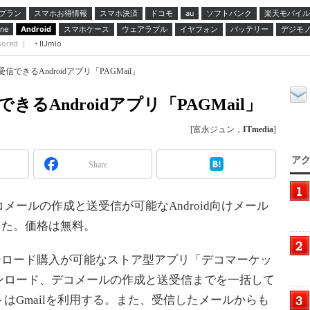
プラン
スマホお得情報
スマホ決済
ドコモ
ソフトバンク
楽天モバイル
au
スマホケース
ウェアラブル
イヤフォン
バッテリー
デジモ
ne
Android
sored ｜
IIJmio
受信できるAndroidアプリ「PAGMail」
きるAndroidアプリ「PAGMail」
[富永ジュン，
ITmedia
]
アク
Share
ールの作成と送受信が可能なAndroid向けメール
始した。価格は無料。
ウンロード購入が可能なストア型アプリ「デコマーケッ
ンロード、デコメールの作成と送受信までを一括して
はGmailを利用する。また、受信したメールからも