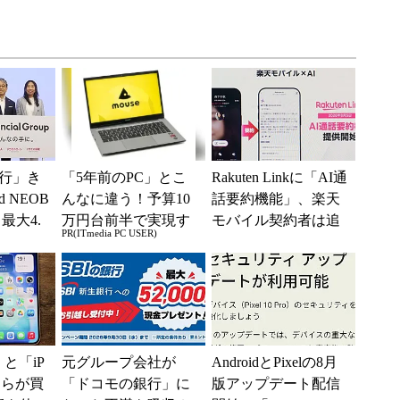
行」き
「5年前のPC」とこ
Rakuten Linkに「AI通
 NEOB
んなに違う！予算10
話要約機能」、楽天
最大4.
万円台前半で実現す
モバイル契約者は追
PR(ITmedia PC USER)
みは何か
る快適PCライフ
加料金なしで使える
e」と「iP
元グループ会社が
AndroidとPixelの8月
どちらが買
「ドコモの銀行」に
版アップデート配信