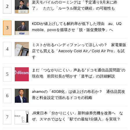
楽天モバイルのローミングは「予定通り9月末に終
了」 ただし「ルーラル限定で継続」の可能性も
KDDIが値上げしても解約率が低下した理由 au、UQ
mobile、povoを循環させ「脱・販促費競争」へ
ミストが出るハンディファンって涼しいの？ 家電量販
店でも買える「Aecooly Cold Air／Cold Air Pro」を試
す
まだ「つながりにくい」声ある“ドコモ通信品質問題”の
現在地 前田社長が明かす「道半ば」の詳細解説
ahamoの「40GB化」は値上げの布石か？ 通信品質改
善と料金設定で揺れるドコモの戦略
JR東日本「分かりにくい」新幹線券売機を改善へ な
ぜ、スマホではなく「駅での最短1分購入」を実現？