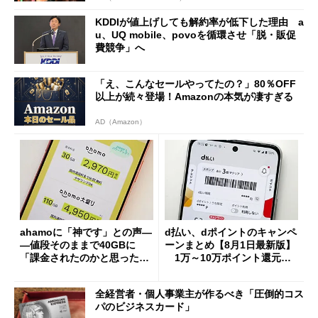
KDDIが値上げしても解約率が低下した理由 a
u、UQ mobile、povoを循環させ「脱・販促
費競争」へ
「え、こんなセールやってたの？」80％OFF
以上が続々登場！Amazonの本気が凄すぎる
AD（Amazon）
ahamoに「神です」との声―
d払い、dポイントのキャンペ
―値段そのままで40GBに
ーンまとめ【8月1日最新版】
「課金されたのかと思った」
1万～10万ポイント還元の
と戸惑いも
施策がめじろ押し
全経営者・個人事業主が作るべき「圧倒的コス
パのビジネスカード」