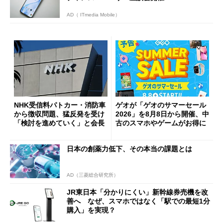
AD（ ITmedia Mobile）
NHK受信料パトカー・消防車
ゲオが「ゲオのサマーセール
から徴収問題、猛反発を受け
2026」を8月8日から開催、中
「検討を進めていく」と会長
古のスマホやゲームがお得に
日本の創薬力低下、その本当の課題とは
AD（三菱総合研究所）
JR東日本「分かりにくい」新幹線券売機を改
善へ なぜ、スマホではなく「駅での最短1分
購入」を実現？