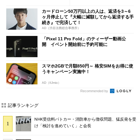
j」や「OPPO Find X9 Ultr
a」も
カードローン50万円以上の人は、返済を3～6
ヶ月停止して『大幅に減額してから返済する手
続き』で完済して！
AD（渋谷法務総合事務所）
「Pixel 11 Pro Fold」のティーザー動画公
開 イベント開始前に予約可能に
スマホ2GBで月額850円～ 格安SIMをお得に使
うキャンペーン実施中！
AD（IIJmio）
Recommended by
記事ランキング
NHK受信料パトカー・消防車から徴収問題、猛反発を受
け「検討を進めていく」と会長