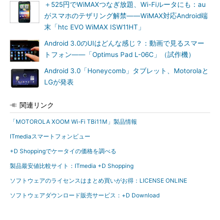
＋525円でWiMAXつなぎ放題、Wi-Fiルータにも：au
がスマホのテザリング解禁――WiMAX対応Android端
末「htc EVO WiMAX ISW11HT」
Android 3.0のUIはどんな感じ？：動画で見るスマー
トフォン――「Optimus Pad L-06C」（試作機）
Android 3.0「Honeycomb」タブレット、Motorolaと
LGが発表
関連リンク
「MOTOROLA XOOM Wi-Fi TBi11M」製品情報
ITmediaスマートフォンビュー
+D Shoppingでケータイの価格を調べる
製品最安値比較サイト：ITmedia +D Shopping
ソフトウェアのライセンスはまとめ買いがお得：LICENSE ONLINE
ソフトウェアダウンロード販売サービス：+D Download