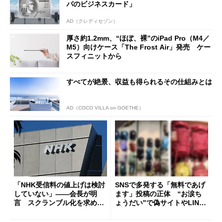
パのビジネスカード」
AD（クレディセゾン）
厚さ約1.2mm、“ほぼ、裸”のiPad Pro（M4／
M5）向けケース「The Frost Air」発売 ケー
スフィニットから
すべてが絶景、収益も得られるその仕組みとは
AD（COCO VILLA on GOETHE）
「NHK受信料の値上げは検討
SNSで多発する「無料であげ
していない」――会長が明
ます」投稿の正体 “お涙ち
言 スクランブル化を求める
ょうだい”で偽サイトやLINE
声絶えず
へ誘導するカラクリ