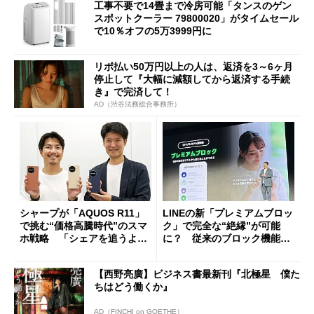
工事不要で14畳まで冷房可能「タンスのゲン
スポットクーラー 79800020」がタイムセール
で10％オフの5万3999円に
リボ払い50万円以上の人は、返済を3～6ヶ月
停止して『大幅に減額してから返済する手続
き』で完済して！
AD（渋谷法務総合事務所）
シャープが「AQUOS R11」
LINEの新「プレミアムブロッ
で挑む“価格高騰時代”のスマ
ク」で完全な“絶縁”が可能
ホ戦略 「シェアを追うより
に？ 従来のブロック機能と
も既存ユーザーを大切に」
の決定的な違い
【西野亮廣】ビジネス書最新刊『北極星 僕た
ちはどう働くか』
AD（FINCHI on GOETHE）