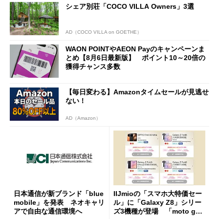
シェア別荘「COCO VILLA Owners」3選
AD（COCO VILLA on GOETHE）
WAON POINTやAEON Payのキャンペーンま
とめ【8月6日最新版】 ポイント10～20倍の
獲得チャンス多数
【毎日変わる】Amazonタイムセールが見逃せ
ない！
AD（Amazon）
日本通信が新ブランド「blue
IIJmioの「スマホ大特価セー
mobile」を発表 ネオキャリ
ル」に「Galaxy Z8」シリー
アで自由な通信環境へ
ズ3機種が登場 「moto g37