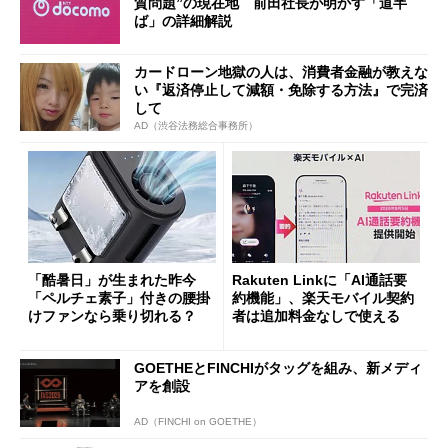
質問題”の現在地 前田社長が明かす「道半
ば」の詳細解説
カードローン地獄の人は、消費者金融が教えな
い『返済停止して減額・免除する方法』で完済
して
AD（渋谷法務総合事務所）
「酷暑日」が生まれた昨今
Rakuten Linkに「AI通話要
「ペルチェ素子」付きの腰掛
約機能」、楽天モバイル契約
けファンなら乗り切れる？
者は追加料金なしで使える
GOETHEとFINCHIがタッグを組み、新メディ
アを創設
AD（FINCHI on GOETHE）