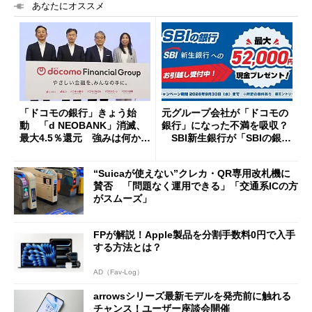
あなたにオススメ
「ドコモの銀行」きょう始
元グループ会社が「ドコモの
動 「d NEOBANK」消滅、
銀行」になった不満を吸収？
最大4.5％還元 強みは何か解
SBI新生銀行が「SBIの銀
説
行」として最大5.2万円のキャ
ッシュバックキャンペーンを
“Suicaが使えない”クレカ・QR専用改札機に
開催
賛否 「問題なく運用できる」「交通系ICの方
がスムーズ」
FPが解説！Apple製品を分割手数料0円で入手
する方法とは？
AD（Fav-Log）
arrowsシリーズ最新モデルを発売前に触れる
チャンス！ユーザー座談会開催