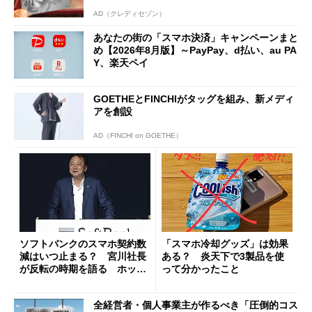
AD（クレディセゾン）
あなたの街の「スマホ決済」キャンペーンまと
め【2026年8月版】～PayPay、d払い、au PA
Y、楽天ペイ
GOETHEとFINCHIがタッグを組み、新メディ
アを創設
AD（FINCHI on GOETHE）
ソフトバンクのスマホ契約数
「スマホ冷却グッズ」は効果
減はいつ止まる？ 宮川社長
ある？ 炎天下で3製品を使
が反転の時期を語る ホッピ
って分かったこと
ング対策は「真剣にやりすぎ
た」
全経営者・個人事業主が作るべき「圧倒的コス