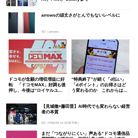
arrowsの頑丈さがとんでもないレベルに
AD（arrows）
ドコモが念願の増収増益に好
“特典終了”が続く「d払い」
転 「ドコモMAX」好調も後
「dポイント」のお得さはど
押し、今後は“ロイヤルユー
う変わるのか これからは
ザー”を重視
「dカード」の利用が得策？
【見城徹×藤田晋】AI時代でも変わらない経営
者の本質
AD（FINCHI on GOETHE）
まだ「つながりにくい」声ある“ドコモ通信品