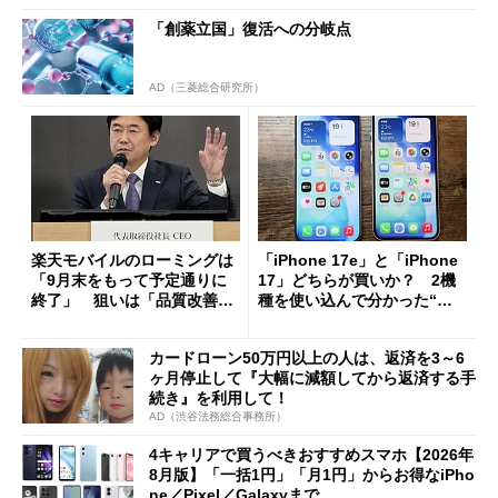
「創薬立国」復活への分岐点
AD（三菱総合研究所）
楽天モバイルのローミングは
「iPhone 17e」と「iPhone
「9月末をもって予定通りに
17」どちらが買いか？ 2機
終了」 狙いは「品質改善」
種を使い込んで分かった“ス
ただし「ルーラル限定で期
ペック表にない違い”
限を切った新契約」の可能性
カードローン50万円以上の人は、返済を3～6
も
ヶ月停止して『大幅に減額してから返済する手
続き』を利用して！
AD（渋谷法務総合事務所）
4キャリアで買うべきおすすめスマホ【2026年
8月版】「一括1円」「月1円」からお得なiPho
ne／Pixel／Galaxyまで