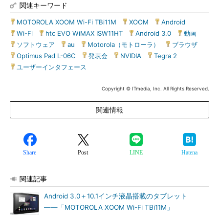
関連キーワード
MOTOROLA XOOM Wi-Fi TBi11M
|
XOOM
|
Android
|
Wi-Fi
|
htc EVO WiMAX ISW11HT
|
Android 3.0
|
動画
|
ソフトウェア
|
au
|
Motorola（モトローラ）
|
ブラウザ
|
Optimus Pad L-06C
|
発表会
|
NVIDIA
|
Tegra 2
|
ユーザーインタフェース
Copyright © ITmedia, Inc. All Rights Reserved.
関連情報
Share
Post
LINE
Hatena
関連記事
Android 3.0＋10.1インチ液晶搭載のタブレット
――「MOTOROLA XOOM Wi-Fi TBi11M」