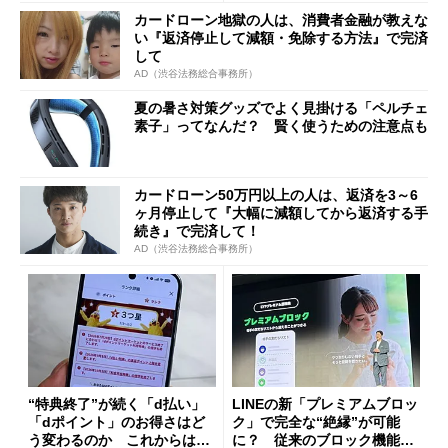
カードローン地獄の人は、消費者金融が教えな
い『返済停止して減額・免除する方法』で完済
して
AD（渋谷法務総合事務所）
夏の暑さ対策グッズでよく見掛ける「ペルチェ
素子」ってなんだ？ 賢く使うための注意点も
カードローン50万円以上の人は、返済を3～6
ヶ月停止して『大幅に減額してから返済する手
続き』で完済して！
AD（渋谷法務総合事務所）
“特典終了”が続く「d払い」
LINEの新「プレミアムブロッ
「dポイント」のお得さはど
ク」で完全な“絶縁”が可能
う変わるのか これからは
に？ 従来のブロック機能と