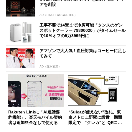
アを創設
AD（FINCHI on GOETHE）
工事不要で14畳まで冷房可能「タンスのゲン
スポットクーラー 79800020」がタイムセール
で10％オフの5万3999円に
アマゾンで大人気！血圧対策はコーヒーに足し
てみて
AD（森永乳業）
Rakuten Linkに「AI通話要
“Suicaが使えない”改札、東
約機能」、楽天モバイル契約
京メトロ上野駅に設置 期間
者は追加料金なしで使える
限定で “クレカ”と“QRコー
ド”専用