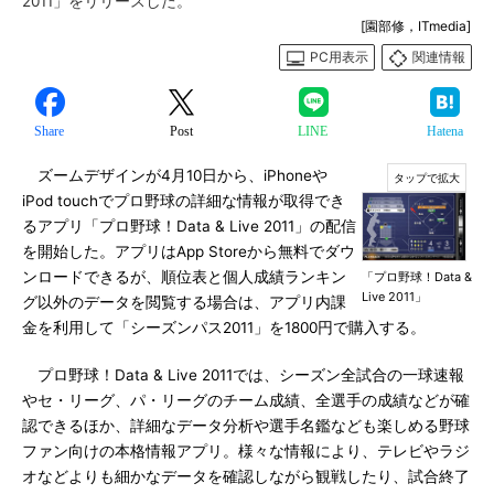
2011」をリリースした。
[園部修，ITmedia]
PC用表示
関連情報
Share
Post
LINE
Hatena
ズームデザインが4月10日から、iPhoneや
iPod touchでプロ野球の詳細な情報が取得でき
るアプリ「プロ野球！Data & Live 2011」の配信
を開始した。アプリはApp Storeから無料でダウ
ンロードできるが、順位表と個人成績ランキン
「プロ野球！Data &
Live 2011」
グ以外のデータを閲覧する場合は、アプリ内課
金を利用して「シーズンパス2011」を1800円で購入する。
プロ野球！Data & Live 2011では、シーズン全試合の一球速報
やセ・リーグ、パ・リーグのチーム成績、全選手の成績などが確
認できるほか、詳細なデータ分析や選手名鑑なども楽しめる野球
ファン向けの本格情報アプリ。様々な情報により、テレビやラジ
オなどよりも細かなデータを確認しながら観戦したり、試合終了