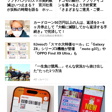
ソフトバンクのスマホ契約数
ドコモの銀行、アプリアイコ
減はいつ止まる？ 宮川社長
ンを選べるよう方針変更
が反転の時期を語る ホッピ
「さまざまなご意見・ご要望
ング対策は「真剣にやりすぎ
を踏まえ」
た」
カードローン50万円以上の人は、返済を3～6
ヶ月停止して『大幅に減額してから返済する手
続き』で完済して！
AD（渋谷法務総合事務所）
IIJmioの「スマホ大特価セール」に「Galaxy
Z8」シリーズ3機種が登場 「moto g37j」や
「OPPO Find X9 Ultra」も
「一生負け競馬…」そんな状況から抜け出し
た”たった1つ方法
AD（ルーツ）