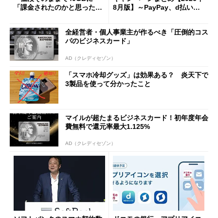
「課金されたのかと思った」
8月版】～PayPay、d払い、a
と戸惑いも
u PAY、楽天ペイ
全経営者・個人事業主が作るべき「圧倒的コス
パのビジネスカード」
AD（クレディセゾン）
「スマホ冷却グッズ」は効果ある？ 炎天下で
3製品を使って分かったこと
マイルが超たまるビジネスカード！初年度年会
費無料で還元率最大1.125%
AD（クレディセゾン）