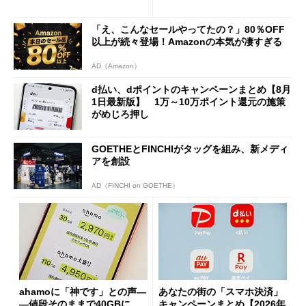
「dカード」の利用が得策？
の決定的な違い
「え、こんなセールやってたの？」80％OFF
以上が続々登場！Amazonの本気が凄すぎる
AD（Amazon）
d払い、dポイントのキャンペーンまとめ【8月
1日最新版】 1万～10万ポイント還元の施策
がめじろ押し
GOETHEとFINCHIがタッグを組み、新メディ
アを創設
AD（FINCHI on GOETHE）
ahamoに「神です」との声―
あなたの街の「スマホ決済」
―値段そのままで40GBに
キャンペーンまとめ【2026年