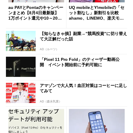
au PAYとPontaのキャンペー
UQ mobileとY!mobileの「セ
ンまとめ【8月4日最新版】
ット割なし」新割引を比較
1万ポイント還元や10～20％
ahamo、LINEMO、楽天モバ
還元あり
イルよりもお得？
【知らなきゃ損】副業→”競馬投資”に切り替え
て大正解だった話
AD（ルーツ）
「Pixel 11 Pro Fold」のティーザー動画公
開 イベント開始前に予約可能に
アマゾンで大人気！血圧対策はコーヒーに足し
てみて
AD（森永乳業）