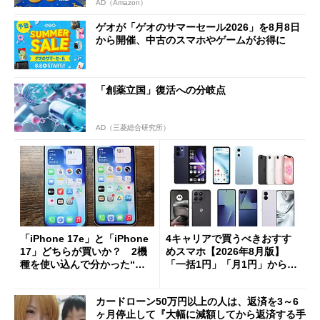
AD（Amazon）
ゲオが「ゲオのサマーセール2026」を8月8日
から開催、中古のスマホやゲームがお得に
「創薬立国」復活への分岐点
AD（三菱総合研究所）
「iPhone 17e」と「iPhone
4キャリアで買うべきおすす
17」どちらが買いか？ 2機
めスマホ【2026年8月版】
種を使い込んで分かった“ス
「一括1円」「月1円」からお
ペック表にない違い”
得なiPhone／Pixel／Galaxy
まで
カードローン50万円以上の人は、返済を3～6
ヶ月停止して『大幅に減額してから返済する手