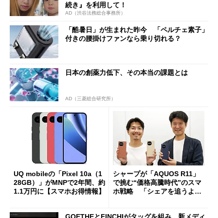
続き』を利用して！
AD（渋谷法務総合事務所）
「酷暑日」が生まれた昨今 「ペルチェ素子」
付きの腰掛けファンなら乗り切れる？
日本の創薬力低下、その本当の課題とは
AD（三菱総合研究所）
UQ mobileの「Pixel 10a（1
シャープが「AQUOS R11」
28GB）」がMNPで2年間、約
で挑む“価格高騰時代”のスマ
1.1万円に【スマホお得情報】
ホ戦略 「シェアを追うより
も既存ユーザーを大切に」
GOETHEとFINCHIがタッグを組み、新メディ