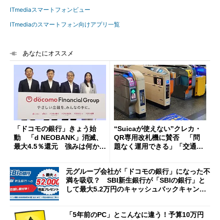
ITmediaスマートフォンビュー
ITmediaのスマートフォン向けアプリ一覧
あなたにオススメ
「ドコモの銀行」きょう始
“Suicaが使えない”クレカ・
動 「d NEOBANK」消滅、
QR専用改札機に賛否 「問
最大4.5％還元 強みは何か解
題なく運用できる」「交通系I
説
Cの方がスムーズ」
元グループ会社が「ドコモの銀行」になった不
満を吸収？ SBI新生銀行が「SBIの銀行」と
して最大5.2万円のキャッシュバックキャンペ
ーンを開催
「5年前のPC」とこんなに違う！予算10万円