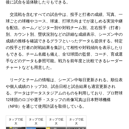
後に試合を追体験したりもできる。
交流戦を含むすべての試合中は、投手と打者の成績、写真、一
球ごとの球種やコース、球速、打球方向までが楽しめる実況中継
を配信。ホーム／ビジター別や対戦チーム別、左右投手（打者）
別、カウント別、塁状況別などの詳細な成績表示、シーズン中の
成績の推移を確認できるグラフといったデータも提供する。特定
の投手と打者の対戦結果を集計して相性や対戦傾向を表示したり
もできる。チーム名鑑も備え、全12球団の監督、コーチ、育成選
手などのデータも参照可能。戦力を前年度と比較できるレーダー
チャートなども用意した。
リーグとチームの情報は、シーズン中毎日更新される。順位表
や個人成績のトップ30、試合日程と試合結果も適宜更新され
る。データはデータスタジアムのものを利用しており、プロ野球
12球団のロゴや選手・スタッフの肖像写真は日本野球機構
（NPB）を通じて使用許諾を取得している。