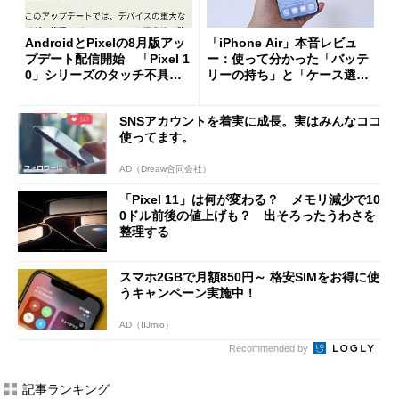
AndroidとPixelの8月版アッ
「iPhone Air」本音レビュ
プデート配信開始 「Pixel 1
ー：使って分かった「バッテ
0」シリーズのタッチ不具合
リーの持ち」と「ケース選
修正やGPU性能改善なども
び」の悩ましさ
SNSアカウントを着実に成長。実はみんなココ
使ってます。
AD（Dreaw合同会社）
「Pixel 11」は何が変わる？ メモリ減少で10
0ドル前後の値上げも？ 出そろったうわさを
整理する
スマホ2GBで月額850円～ 格安SIMをお得に使
うキャンペーン実施中！
AD（IIJmio）
Recommended by
記事ランキング