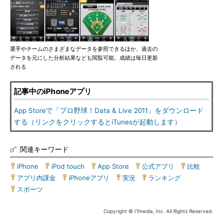
選手やチームのさまざまなデータを参照できるほか、過去の
データを元にした分析結果なども閲覧可能。成績は毎日更新
される
記事中のiPhoneアプリ
App Storeで「プロ野球！Data & Live 2011」をダウンロード
する（リンクをクリックするとiTunesが起動します）
関連キーワード
iPhone
|
iPod touch
|
App Store
|
公式アプリ
|
比較
|
アプリ内課金
|
iPhoneアプリ
|
実況
|
ランキング
|
スポーツ
Copyright © ITmedia, Inc. All Rights Reserved.