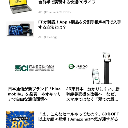
台前半で実現する快適PCライフ
AD（ITmedia PC USER）
FPが解説！Apple製品を分割手数料0円で入手
する方法とは？
AD（Fav-Log）
日本通信が新ブランド「blue
JR東日本「分かりにくい」新
mobile」を発表 ネオキャリ
幹線券売機を改善へ なぜ、
アで自由な通信環境へ
スマホではなく「駅での最短
1分購入」を実現？
「え、こんなセールやってたの？」80％OFF
以上が続々登場！Amazonの本気が凄すぎる