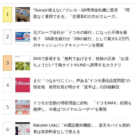
“Suicaが使えない”クレカ・QR専用改札機に賛否 「問
題なく運用できる」「交通系ICの方がスムーズ」
元グループ会社が「ドコモの銀行」になった不満を吸
収？ SBI新生銀行が「SBIの銀行」として最大5.2万円
のキャッシュバックキャンペーンを開催
SNSで多発する「無料であげます」投稿の正体 “お涙
ちょうだい”で偽サイトやLINEへ誘導するカラクリ
まだ「つながりにくい」声ある“ドコモ通信品質問題”の
現在地 前田社長が明かす「道半ば」の詳細解説
ドコモが念願の増収増益に好転 「ドコモMAX」好調も
後押し、今後は“ロイヤルユーザー”を重視
Rakuten Linkに「AI通話要約機能」、楽天モバイル契約
者は追加料金なしで使える