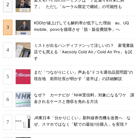
楽天モバイルのローミングは「予定通り9月末に終
了」 ただし「ルーラル限定で継続」の可能性も
KDDIが値上げしても解約率が低下した理由 au、UQ
mobile、povoを循環させ「脱・販促費競争」へ
ミストが出るハンディファンって涼しいの？ 家電量販
店でも買える「Aecooly Cold Air／Cold Air Pro」を試
す
まだ「つながりにくい」声ある“ドコモ通信品質問題”の
現在地 前田社長が明かす「道半ば」の詳細解説
なぜ？ カーナビが「NHK受信料」対象になるワケ 課
金されるケースと徴収を免れる方法
JR東日本「分かりにくい」新幹線券売機を改善へ な
ぜ、スマホではなく「駅での最短1分購入」を実現？