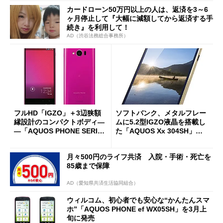
カードローン50万円以上の人は、返済を3～6
ヶ月停止して『大幅に減額してから返済する手
続き』を利用して！
AD（渋谷法務総合事務所）
フルHD「IGZO」＋3辺狭額
ソフトバンク、メタルフレー
縁設計のコンパクトボディ―
ムに5.2型IGZO液晶を搭載し
―「AQUOS PHONE SERIE
た「AQUOS Xx 304SH」を
mini SHL24」
発表
月々500円のライフ共済 入院・手術・死亡を
85歳まで保障
AD（愛知県共済生活協同組合）
ウィルコム、初心者でも安心な“かんたんスマ
ホ”「AQUOS PHONE ef WX05SH」を3月上
旬に発売