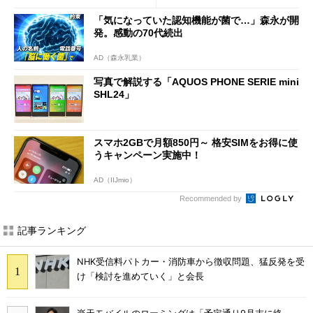
「気になっていた認知機能が菌で…」森永が開
発。感動の70代続出
AD（森永乳業）
写真で解説する「AQUOS PHONE SERIE mini
SHL24」
スマホ2GBで月額850円～ 格安SIMをお得に使
うキャンペーン実施中！
AD（IIJmio）
Recommended by
記事ランキング
NHK受信料パトカー・消防車から徴収問題、猛反発を受
け「検討を進めていく」と会長