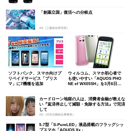
「創薬立国」復活への分岐点
AD（三菱総合研究所）
ソフトバンク、スマホ向けプ
ウィルコム、スマホ初心者で
リペイドサービス「プリス
も使いやすい「AQUOS PHO
マ」に7機種を追加
NE ef WX05SH」を3月6日に
発売
カードローン地獄の人は、消費者金融が教えな
い『返済停止して減額・免除する方法』で完済
して
AD（渋谷法務総合事務所）
5.7型「S-PureLED」液晶搭載のフラッグシッ
プスマホ「AQUOS Xx」