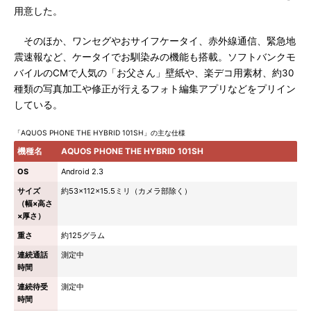
用意した。
そのほか、ワンセグやおサイフケータイ、赤外線通信、緊急地
震速報など、ケータイでお馴染みの機能も搭載。ソフトバンクモ
バイルのCMで人気の「お父さん」壁紙や、楽デコ用素材、約30
種類の写真加工や修正が行えるフォト編集アプリなどをプリイン
している。
「AQUOS PHONE THE HYBRID 101SH」の主な仕様
機種名
AQUOS PHONE THE HYBRID 101SH
OS
Android 2.3
サイズ
約53×112×15.5ミリ（カメラ部除く）
（幅×高さ
×厚さ）
重さ
約125グラム
連続通話
測定中
時間
連続待受
測定中
時間