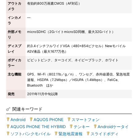
アウトカ
有効約800万画素CMOS（AF対応）
メラ
インカメ
―
ラ
外部メモ
microSDHC（2GバイトmicroSD同梱、最大32Gバイト）
リ
ディスプ
約3.4インチフルワイドVGA（480×854ピクセル）Newモバイル
レイ
ASV液晶（最大1677万色）
ボディカ
ビビットピンク、ターコイズ、ネイビーブラック、ホワイト
ラー
主な機能
GPS、Wi-Fi（802.11b／g／n）、ワンセグ、赤外線通信、緊急地震
速報、HSDPA（7.2Mbps）／HSUPA（1.4Mbps）、FeliCa、
Bluetooth ほか
発売
2011年11月中旬以降
関連キーワード
Android
|
AQUOS PHONE
|
スマートフォン
|
AQUOS PHONE THE HYBRID
|
テンキー
|
Androidケータイ
|
ソフトバンクモバイル
|
緊急地震速報
|
スライドボディ
|