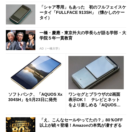
「シャア専用」もあった 初のフルフェイスケ
ータイ「FULLFACE 913SH」（懐かしのケー
タイ）
一橋・慶應・東京外大の学長らが語る学部・大
学院５年一貫教育
AD（一橋大学）
ソフトバンク、「AQUOS Xx
ワンセグとブラウザの2画面
304SH」を5月23日に発売
表示OK！ テレビとネット
をより楽しめる「AQUOSケ
ータイ 912SH」（懐かしのケ
ータイ）
「え、こんなセールやってたの？」80％OFF
以上が続々登場！Amazonの本気が凄すぎる