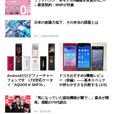
ソフトバンク、冬モデル3機種を実質0円に―
―新規契約・MNPが対象
日本の創薬力低下、その本当の課題とは
AD（三菱総合研究所）
Androidだけどフィーチャー
ドコモおすすめ3機種レビュ
フォンです LTE対応ケータ
ー（前編）――基本スペック
イ「AQUOS K SHF31」
や持ちやすさを比較する (1/3)
「気になっていた認知機能が菌で…」森永が開
発。感動の70代続出
AD（森永乳業）