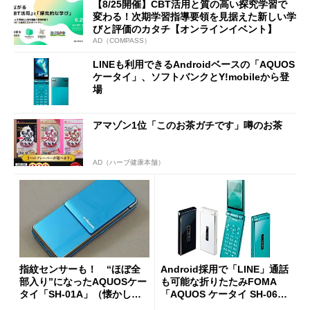
【8/25開催】CBT活用と質の高い探究学習で
変わる！次期学習指導要領を見据えた新しい学
びと評価のカタチ【オンラインイベント】
AD（COMPASS）
LINEも利用できるAndroidベースの「AQUOS
ケータイ」、ソフトバンクとY!mobileから登
場
アマゾン1位「このお茶ガチです」噂のお茶
AD（ハーブ健康本舗）
指紋センサーも！ “ほぼ全
Android採用で「LINE」通話
部入り”になったAQUOSケー
も可能な折りたたみFOMA
タイ「SH-01A」（懐かしの
「AQUOS ケータイ SH-06
ケータイ）
G」