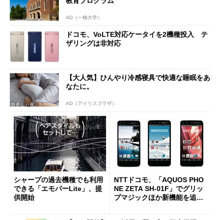
教育プログラム
AD（一橋大学）
ドコモ、VoLTE対応ケータイを2機種投入 テ
ザリングは非対応
【大人気】ひんやり冷感寝具で快適な睡眠をあ
なたに。
AD（アイリスプラザ）
シャープの過去機種でも利用
NTTドコモ、「AQUOS PHO
できる「エモパーLite」、提
NE ZETA SH-01F」でグリッ
供開始
プマジックほか新機能を追加
するアップデートを実施