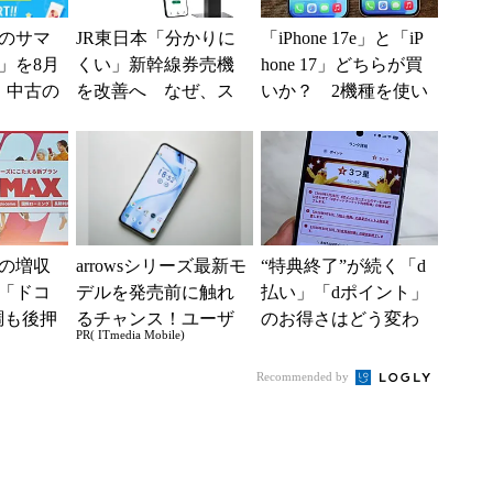
のサマ
JR東日本「分かりに
「iPhone 17e」と「iP
6」を8月
くい」新幹線券売機
hone 17」どちらが買
、中古の
を改善へ なぜ、ス
いか？ 2機種を使い
ムがお
マホではなく「駅で
込んで分かった“スペ
の最短1分購入」を実
ッ...
現？
の増収
arrowsシリーズ最新モ
“特典終了”が続く「d
「ドコ
デルを発売前に触れ
払い」「dポイント」
調も後押
るチャンス！ユーザ
のお得さはどう変わ
PR( ITmedia Mobile)
ロイヤル
ー座談会開催
るのか これからは
重視
「dカード」の利用が
Recommended by
得...