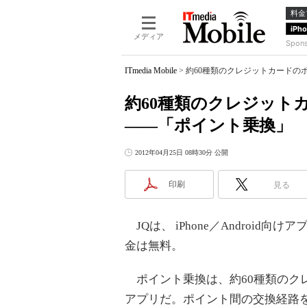
料金
iPh
メディア
Spon
ITmedia Mobile
>
約60種類のクレジットカードの
約60種類のクレジット
――「ポイント乗換」
2012年04月25日 08時30分 公開
印刷
見る
JQは、 iPhone／Android
金は無料。
ポイント乗換は、約60種類のク
アプリだ。ポイント間の交換経路