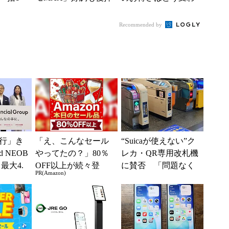
」からお
し、今後は“ロイヤル
るのか これからは
.
ユーザー”を重視
「dカード」の利用が
Recommended by
得...
行」き
「え、こんなセール
“Suicaが使えない”ク
 NEOB
やってたの？」80％
レカ・QR専用改札機
最大4.
OFF以上が続々登
に賛否 「問題なく
PR(Amazon)
みは何か
場！Amazonの本気が
運用できる」「交通
凄すぎる
系ICの方がスムー...