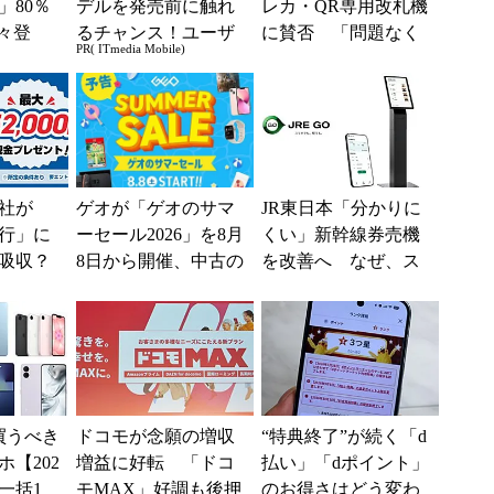
」80％
デルを発売前に触れ
レカ・QR専用改札機
々登
るチャンス！ユーザ
に賛否 「問題なく
PR( ITmedia Mobile)
nの本気が
ー座談会開催
運用できる」「交通
系ICの方がスムー...
社が
ゲオが「ゲオのサマ
JR東日本「分かりに
行」に
ーセール2026」を8月
くい」新幹線券売機
吸収？
8日から開催、中古の
を改善へ なぜ、ス
行が「S
スマホやゲームがお
マホではなく「駅で
として最
得に
の最短1分購入」を実
現？
買うべき
ドコモが念願の増収
“特典終了”が続く「d
【202
増益に好転 「ドコ
払い」「dポイント」
一括1
モMAX」好調も後押
のお得さはどう変わ