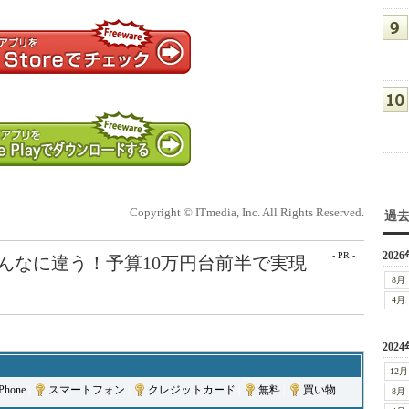
Copyright © ITmedia, Inc. All Rights Reserved.
過
2026
- PR -
こんなに違う！予算10万円台前半で実現
8月
4月
2024
12月
iPhone
|
スマートフォン
|
クレジットカード
|
無料
|
買い物
8月