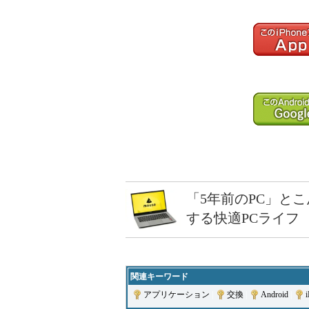
「5年前のPC」と
する快適PCライフ
関連キーワード
アプリケーション
|
交換
|
Android
|