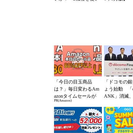
込んで分かった“スペ
円」「月1円
ッ...
得なiPhone／..
「今日の目玉商品
「ドコモの銀
は？」毎日変わるAm
ょう始動 「d
azonタイムセールが
ANK」消滅、
PR(Amazon)
見逃せない
5％還元 強
解説