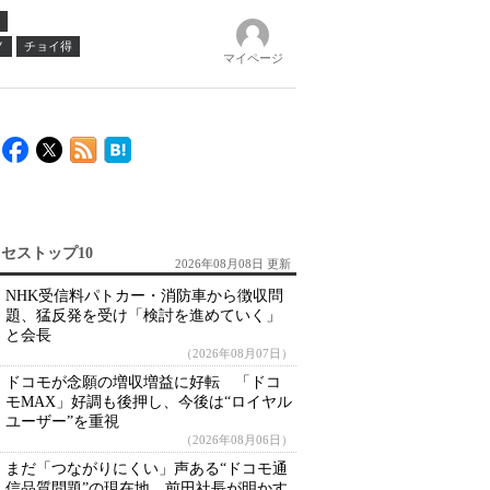
ノ
チョイ得
マイページ
セストップ10
2026年08月08日 更新
NHK受信料パトカー・消防車から徴収問
題、猛反発を受け「検討を進めていく」
と会長
（2026年08月07日）
ドコモが念願の増収増益に好転 「ドコ
モMAX」好調も後押し、今後は“ロイヤル
ユーザー”を重視
（2026年08月06日）
まだ「つながりにくい」声ある“ドコモ通
信品質問題”の現在地 前田社長が明かす