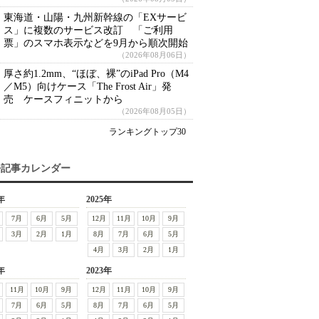
東海道・山陽・九州新幹線の「EXサービ
ス」に複数のサービス改訂 「ご利用
票」のスマホ表示などを9月から順次開始
（2026年08月06日）
厚さ約1.2mm、“ほぼ、裸”のiPad Pro（M4
／M5）向けケース「The Frost Air」発
売 ケースフィニットから
（2026年08月05日）
ランキングトップ30
去記事カレンダー
年
2025年
7月
6月
5月
12月
11月
10月
9月
3月
2月
1月
8月
7月
6月
5月
4月
3月
2月
1月
年
2023年
11月
10月
9月
12月
11月
10月
9月
7月
6月
5月
8月
7月
6月
5月