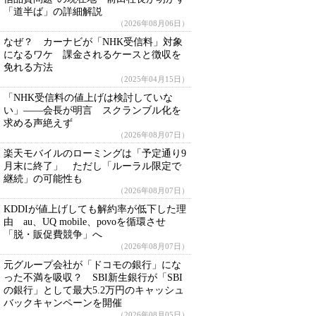
「道半ば」の詳細解説
（2026年08月06日）
なぜ？ カーナビが「NHK受信料」対象
になるワケ 課金されるケースと徴収を
免れる方法
（2025年04月15日）
「NHK受信料の値上げは検討していな
い」――会長が明言 スクランブル化を
求める声絶えず
（2026年08月07日）
楽天モバイルのローミングは「予定通り9
月末に終了」 ただし「ルーラル限定で
継続」の可能性も
（2026年08月07日）
KDDIが値上げしても解約率が低下した理
由 au、UQ mobile、povoを循環させ
「脱・販促費競争」へ
（2026年08月07日）
元グループ会社が「ドコモの銀行」にな
った不満を吸収？ SBI新生銀行が「SBI
の銀行」として最大5.2万円のキャッシュ
バックキャンペーンを開催
（2026年08月05日）