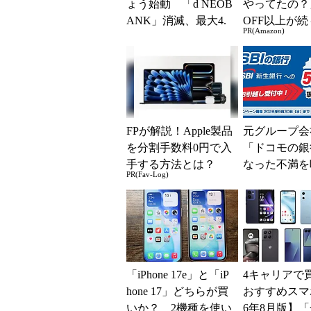
ょう始動 「d NEOB
やってたの？
ANK」消滅、最大4.
OFF以上が続
PR(Amazon)
5％還元 強みは何か
場！Amazo
解説
凄すぎる
FPが解説！Apple製品
元グループ会
を分割手数料0円で入
「ドコモの銀
手する方法とは？
なった不満を
PR(Fav-Log)
SBI新生銀
BIの銀行」
大5....
「iPhone 17e」と「iP
4キャリアで
hone 17」どちらが買
おすすめスマホ
いか？ 2機種を使い
6年8月版】「