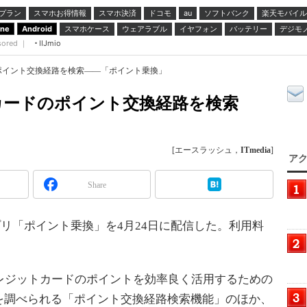
プラン
スマホお得情報
スマホ決済
ドコモ
ソフトバンク
楽天モバイル
au
スマホケース
ウェアラブル
イヤフォン
バッテリー
デジモ
one
Android
sored ｜
IIJmio
ポイント交換経路を検索――「ポイント乗換」
カードのポイント交換経路を検索
[エースラッシュ，
ITmedia
]
アク
Share
向けアプリ「ポイント乗換」を4月24日に配信した。利用料
レジットカードのポイントを効率良く活用するための
を調べられる「ポイント交換経路検索機能」のほか、