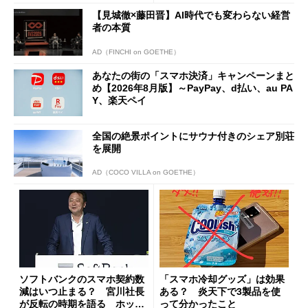
【見城徹×藤田晋】AI時代でも変わらない経営
者の本質
AD（FINCHI on GOETHE）
あなたの街の「スマホ決済」キャンペーンまと
め【2026年8月版】～PayPay、d払い、au PA
Y、楽天ペイ
全国の絶景ポイントにサウナ付きのシェア別荘
を展開
AD（COCO VILLA on GOETHE）
ソフトバンクのスマホ契約数
「スマホ冷却グッズ」は効果
減はいつ止まる？ 宮川社長
ある？ 炎天下で3製品を使
が反転の時期を語る ホッピ
って分かったこと