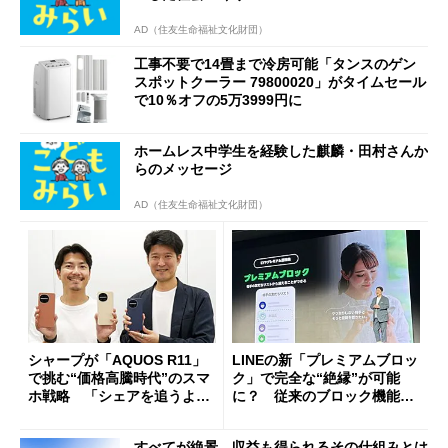
AD（住友生命福祉文化財団）
工事不要で14畳まで冷房可能「タンスのゲン
スポットクーラー 79800020」がタイムセール
で10％オフの5万3999円に
ホームレス中学生を経験した麒麟・田村さんか
らのメッセージ
AD（住友生命福祉文化財団）
シャープが「AQUOS R11」
LINEの新「プレミアムブロッ
で挑む“価格高騰時代”のスマ
ク」で完全な“絶縁”が可能
ホ戦略 「シェアを追うより
に？ 従来のブロック機能と
も既存ユーザーを大切に」
の決定的な違い
すべてが絶景、収益も得られるその仕組みとは