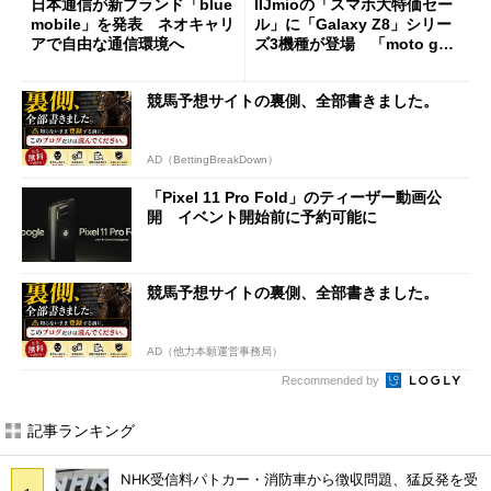
日本通信が新ブランド「blue
IIJmioの「スマホ大特価セー
mobile」を発表 ネオキャリ
ル」に「Galaxy Z8」シリー
アで自由な通信環境へ
ズ3機種が登場 「moto g37
j」や「OPPO Find X9 Ultr
a」も
競馬予想サイトの裏側、全部書きました。
AD（BettingBreakDown）
「Pixel 11 Pro Fold」のティーザー動画公
開 イベント開始前に予約可能に
競馬予想サイトの裏側、全部書きました。
AD（他力本願運営事務局）
Recommended by
記事ランキング
NHK受信料パトカー・消防車から徴収問題、猛反発を受