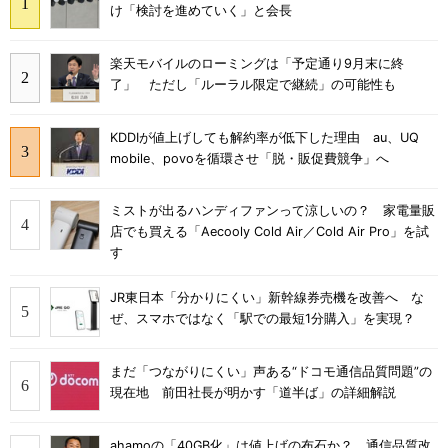
け「検討を進めていく」と会長
楽天モバイルのローミングは「予定通り9月末に終
了」 ただし「ルーラル限定で継続」の可能性も
KDDIが値上げしても解約率が低下した理由 au、UQ
mobile、povoを循環させ「脱・販促費競争」へ
ミストが出るハンディファンって涼しいの？ 家電量販
店でも買える「Aecooly Cold Air／Cold Air Pro」を試
す
JR東日本「分かりにくい」新幹線券売機を改善へ な
ぜ、スマホではなく「駅での最短1分購入」を実現？
まだ「つながりにくい」声ある“ドコモ通信品質問題”の
現在地 前田社長が明かす「道半ば」の詳細解説
ahamoの「40GB化」は値上げの布石か？ 通信品質改