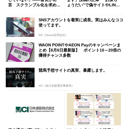
言 スクランブル化を求める
ょうだい”で偽サイトやLINE
声絶えず
へ誘導するカラクリ
SNSアカウントを着実に成長。実はみんなココ
使ってます。
AD（Dreaw合同会社）
WAON POINTやAEON Payのキャンペーンま
とめ【8月6日最新版】 ポイント10～20倍の
獲得チャンス多数
競馬予想サイトの真実、暴露します。
AD（他力本願運営事務局）