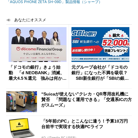
「AQUOS PHONE ZETA SH-09D」製品情報（シャープ）
あなたにオススメ
「ドコモの銀行」きょう始
元グループ会社が「ドコモの
動 「d NEOBANK」消滅、
銀行」になった不満を吸収？
最大4.5％還元 強みは何か解
SBI新生銀行が「SBIの銀
説
行」として最大5.2万円のキャ
ッシュバックキャンペーンを
“Suicaが使えない”クレカ・QR専用改札機に
開催
賛否 「問題なく運用できる」「交通系ICの方
がスムーズ」
「5年前のPC」とこんなに違う！予算10万円
台前半で実現する快適PCライフ
AD（ITmedia PC USER）