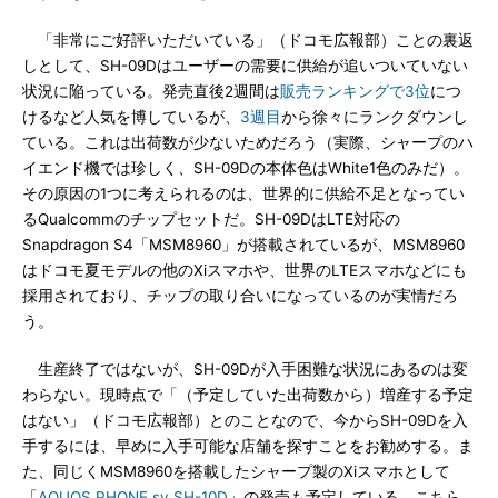
「非常にご好評いただいている」（ドコモ広報部）ことの裏返
しとして、SH-09Dはユーザーの需要に供給が追いついていない
状況に陥っている。発売直後2週間は
販売ランキングで3位
につ
けるなど人気を博しているが、
3週目
から徐々にランクダウンし
ている。これは出荷数が少ないためだろう（実際、シャープのハ
イエンド機では珍しく、SH-09Dの本体色はWhite1色のみだ）。
その原因の1つに考えられるのは、世界的に供給不足となってい
るQualcommのチップセットだ。SH-09DはLTE対応の
Snapdragon S4「MSM8960」が搭載されているが、MSM8960
はドコモ夏モデルの他のXiスマホや、世界のLTEスマホなどにも
採用されており、チップの取り合いになっているのが実情だろ
う。
生産終了ではないが、SH-09Dが入手困難な状況にあるのは変
わらない。現時点で「（予定していた出荷数から）増産する予定
はない」（ドコモ広報部）とのことなので、今からSH-09Dを入
手するには、早めに入手可能な店舗を探すことをお勧めする。ま
た、同じくMSM8960を搭載したシャープ製のXiスマホとして
「
AQUOS PHONE sv SH-10D
」の発売も予定している。こちら