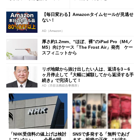
ング対策は「真剣にやりすぎ
た」
【毎日変わる】Amazonタイムセールが見逃せ
ない！
AD（Amazon）
厚さ約1.2mm、“ほぼ、裸”のiPad Pro（M4／
M5）向けケース「The Frost Air」発売 ケー
スフィニットから
リボ地獄から抜け出したい人は、返済を3～6
ヶ月停止して『大幅に減額してから返済する手
続き』で完済して！
AD（渋谷法務総合事務所）
「NHK受信料の値上げは検討
SNSで多発する「無料であげ
していない」――会長が明
ます」投稿の正体 “お涙ち