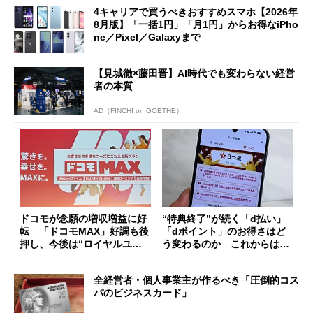
4キャリアで買うべきおすすめスマホ【2026年
8月版】「一括1円」「月1円」からお得なiPho
ne／Pixel／Galaxyまで
【見城徹×藤田晋】AI時代でも変わらない経営
者の本質
AD（FINCHI on GOETHE）
ドコモが念願の増収増益に好
“特典終了”が続く「d払い」
転 「ドコモMAX」好調も後
「dポイント」のお得さはど
押し、今後は“ロイヤルユー
う変わるのか これからは
ザー”を重視
「dカード」の利用が得策？
全経営者・個人事業主が作るべき「圧倒的コス
パのビジネスカード」