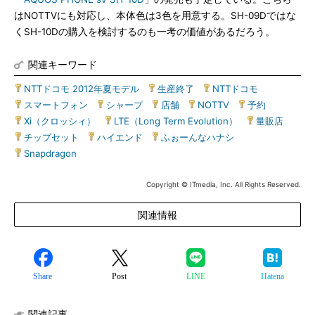
はNOTTVにも対応し、本体色は3色を用意する。SH-09Dではな
くSH-10Dの購入を検討するのも一考の価値があるだろう。
関連キーワード
NTTドコモ 2012年夏モデル
|
生産終了
|
NTTドコモ
|
スマートフォン
|
シャープ
|
店舗
|
NOTTV
|
予約
|
Xi（クロッシィ）
|
LTE（Long Term Evolution）
|
量販店
|
チップセット
|
ハイエンド
|
ふぉーんなハナシ
|
Snapdragon
Copyright © ITmedia, Inc. All Rights Reserved.
関連情報
Share
Post
LINE
Hatena
関連記事