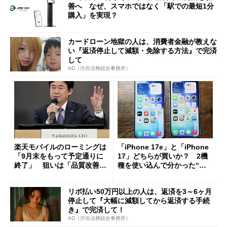
善へ なぜ、スマホではなく「駅での最短1分
購入」を実現？
カードローン地獄の人は、消費者金融が教えな
い『返済停止して減額・免除する方法』で完済
して
AD（渋谷法務総合事務所）
楽天モバイルのローミングは
「iPhone 17e」と「iPhone
「9月末をもって予定通りに
17」どちらが買いか？ 2機
終了」 狙いは「品質改善」
種を使い込んで分かった“ス
ただし「ルーラル限定で期
ペック表にない違い”
限を切った新契約」の可能性
リボ払い50万円以上の人は、返済を3～6ヶ月
も
停止して『大幅に減額してから返済する手続
き』で完済して！
AD（渋谷法務総合事務所）