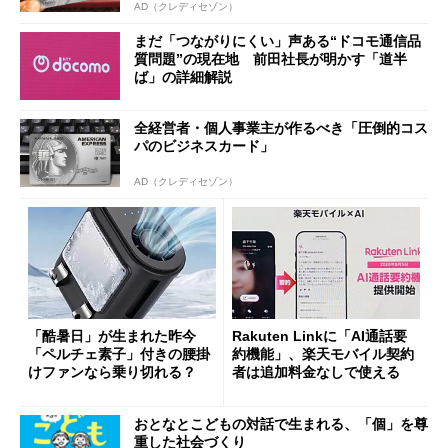
AD（クレディセゾン）
まだ「つながりにくい」声ある“ドコモ通信品
質問題”の現在地 前田社長が明かす「道半
ば」の詳細解説
全経営者・個人事業主が作るべき「圧倒的コス
パのビジネスカード」
AD（クレディセゾン）
「酷暑日」が生まれた昨今
Rakuten Linkに「AI通話要
「ペルチェ素子」付きの腰掛
約機能」、楽天モバイル契約
けファンなら乗り切れる？
者は追加料金なしで使える
おとなとこどもの対話で生まれる、「個」を尊
重した社会づくり