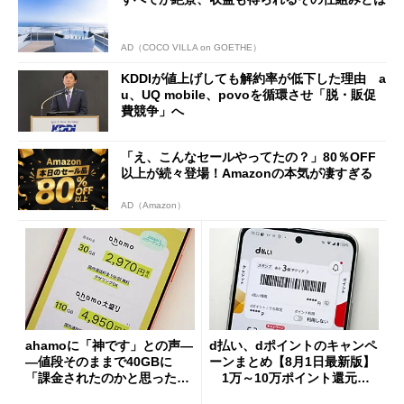
AD（COCO VILLA on GOETHE）
KDDIが値上げしても解約率が低下した理由 a
u、UQ mobile、povoを循環させ「脱・販促
費競争」へ
「え、こんなセールやってたの？」80％OFF
以上が続々登場！Amazonの本気が凄すぎる
AD（Amazon）
ahamoに「神です」との声―
d払い、dポイントのキャンペ
―値段そのままで40GBに
ーンまとめ【8月1日最新版】
「課金されたのかと思った」
1万～10万ポイント還元の
と戸惑いも
施策がめじろ押し