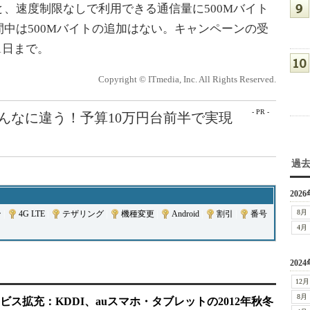
、速度制限なしで利用できる通信量に500Mバイト
中は500Mバイトの追加はない。キャンペーンの受
31日まで。
Copyright © ITmedia, Inc. All Rights Reserved.
- PR -
こんなに違う！予算10万円台前半で実現
過
2026
8月
ン
|
4G LTE
|
テザリング
|
機種変更
|
Android
|
割引
|
番号
4月
2024
12月
8月
ス拡充：KDDI、auスマホ・タブレットの2012年秋冬