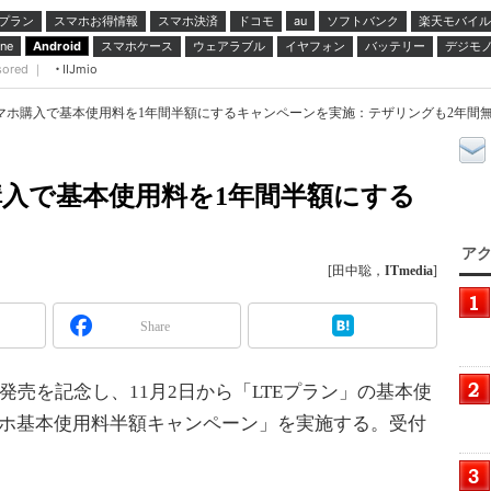
プラン
スマホお得情報
スマホ決済
ドコモ
ソフトバンク
楽天モバイル
au
スマホケース
ウェアラブル
イヤフォン
バッテリー
デジモ
ne
Android
sored ｜
IIJmio
TEスマホ購入で基本使用料を1年間半額にするキャンペーンを実施：テザリングも2年間
マホ購入で基本使用料を1年間半額にする
アク
[田中聡，
ITmedia
]
Share
ル発売を記念し、11月2日から「LTEプラン」の基本使
マホ基本使用料半額キャンペーン」を実施する。受付