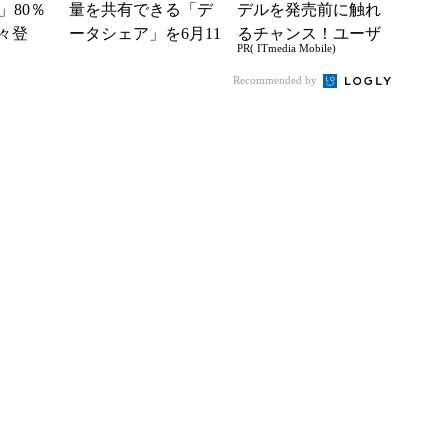
」80％
量を共有できる「デ
デルを発売前に触れ
々登
ータシェア」を6月11
るチャンス！ユーザ
PR( ITmedia Mobile)
nの本気が
日より提供開始
ー座談会開催
Recommended by