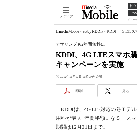
料金
iPho
メディア
Spon
ITmedia Mobile
>
au(by KDDI)
>
KDDI、4G L
テザリングも2年間無料に
KDDI、4G LTEス
キャンペーンを実施
2012年10月17日 13時09分 公開
印刷
見る
KDDIは、4G LTE対応の冬モデ
用料が最大1年間半額になる「ス
期間は12月31日まで。