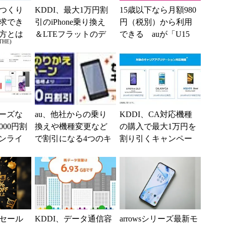
つくり
KDDI、最大1万円割
15歳以下なら月額980
求でき
引のiPhone乗り換え
円（税別）から利用
方とは
＆LTEフラットのデ
できる auが「U15
THE)
ータ増量キャンペー
スマホスタート割」
ンを実施
をスタート 月額...
シリーズな
au、他社からの乗り
KDDI、CA対応機種
000円割
換えや機種変更など
の購入で最大1万円を
オンライ
で割引になる4つのキ
割り引くキャンペー
得割」
ャンペーンを実施
ンを実施
セール
KDDI、データ通信容
arrowsシリーズ最新モ