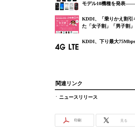
モデル10機種を発表―
KDDI、「乗りかえ割
た「女子割」「男子割」
KDDI、下り最大75Mbp
関連リンク
ニュースリリース
印刷
見る