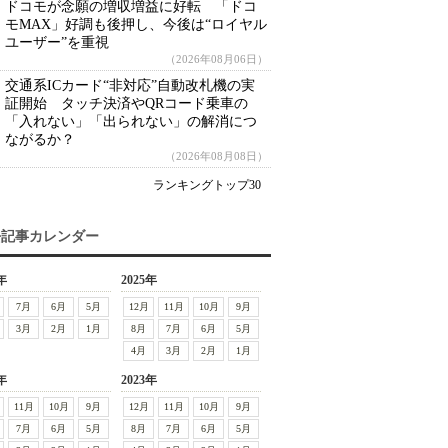
ドコモが念願の増収増益に好転 「ドコ
モMAX」好調も後押し、今後は“ロイヤル
ユーザー”を重視
（2026年08月06日）
交通系ICカード“非対応”自動改札機の実
証開始 タッチ決済やQRコード乗車の
「入れない」「出られない」の解消につ
ながるか？
（2026年08月08日）
ランキングトップ30
去記事カレンダー
年
2025年
7月
6月
5月
12月
11月
10月
9月
3月
2月
1月
8月
7月
6月
5月
4月
3月
2月
1月
年
2023年
11月
10月
9月
12月
11月
10月
9月
7月
6月
5月
8月
7月
6月
5月