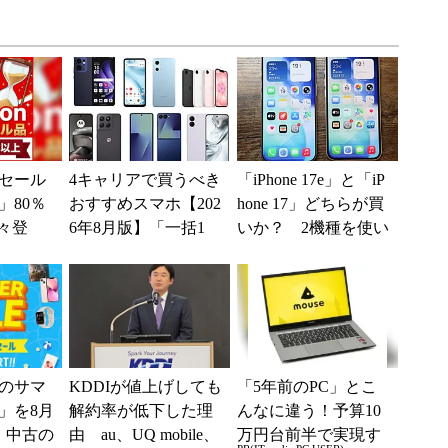
セール
4キャリアで買うべき
「iPhone 17e」と「iP
」80％
おすすめスマホ【202
hone 17」どちらが買
々登
6年8月版】「一括1
いか？ 2機種を使い
nの本気が
円」「月1円」からお
込んで分かった“スペ
得なiPhone／...
ッ...
のサマ
KDDIが値上げしても
「5年前のPC」とこ
6」を8月
解約率が低下した理
んなに違う！予算10
、中古の
由 au、UQ mobile、
万円台前半で実現す