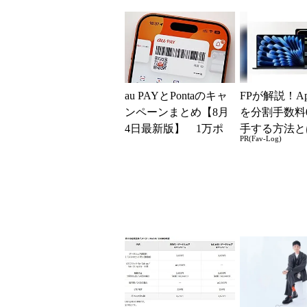
地 前田社長が明か
スマホやゲー
す「道半ば」の詳細
得に
解説
au PAYとPontaのキャ
FPが解説！Ap
ンペーンまとめ【8月
を分割手数料
4日最新版】 1万ポ
手する方法と
PR(Fav-Log)
イント還元や10～2
0％還元あ...