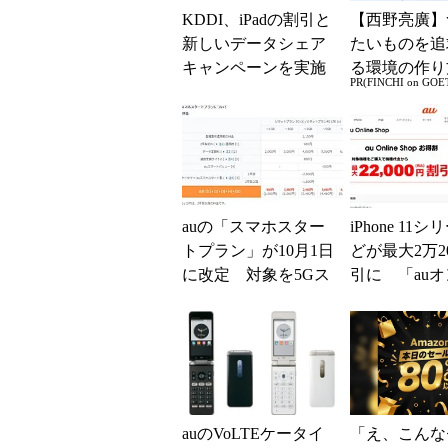
KDDI、iPadの割引と
【西野亮廣】
新しいデータシェア
たいものを追
キャンペーンを実施
る環境の作り
PR(FINCHI on GOE
auの「スマホスター
iPhone 11
トプラン」が10月1日
どが最大2万2
に改定 対象を5Gス
引に 「au
マホへ拡大
ンショップお
auのVoLTEケータイ
「え、こんな