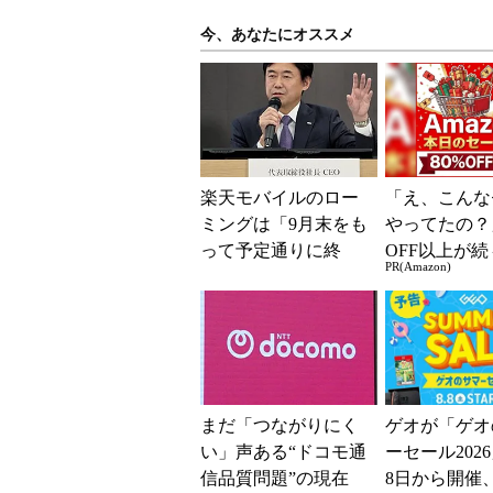
今、あなたにオススメ
楽天モバイルのロー
「え、こんな
ミングは「9月末をも
やってたの？
って予定通りに終
OFF以上が続
PR(Amazon)
了」 狙いは「品質
場！Amazo
改善」 ただし「ル
凄すぎる
ーラル限定...
まだ「つながりにく
ゲオが「ゲオ
い」声ある“ドコモ通
ーセール202
信品質問題”の現在
8日から開催