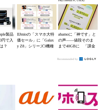
PR(ITmedia PC USER)
ムがお
povoを循環させ
る快適PCライフ
「脱・販促費...
ple製品
IIJmioの「スマホ大特
ahamoに「神です」と
0円で入
価セール」に「Galax
の声――値段そのま
は？
y Z8」シリーズ3機種
まで40GBに 「課金
が登場 「moto g37...
されたのかと思っ
た」と戸惑いも
Recommended by