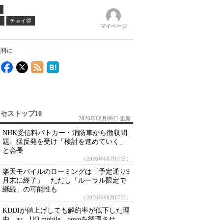
ノ
チョイ得
マイページ
無料に
セストップ10
2026年08月09日 更新
NHK受信料パトカー・消防車から徴収問
題、猛反発を受け「検討を進めていく」
と会長
（2026年08月07日）
楽天モバイルのローミングは「予定通り9
月末に終了」 ただし「ルーラル限定で
継続」の可能性も
（2026年08月07日）
KDDIが値上げしても解約率が低下した理
由 au、UQ mobile、povoを循環させ