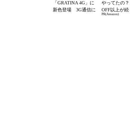
「GRATINA 4G」に
やってたの？
新色登場 3G通信に
OFF以上が続
PR(Amazon)
も対応
場！Amazo
凄すぎる