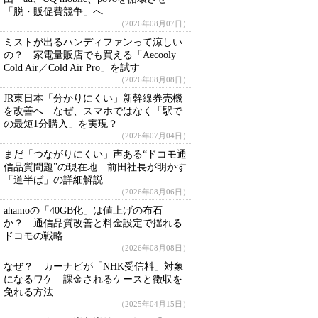
「脱・販促費競争」へ
（2026年08月07日）
ミストが出るハンディファンって涼しい
の？ 家電量販店でも買える「Aecooly
Cold Air／Cold Air Pro」を試す
（2026年08月08日）
JR東日本「分かりにくい」新幹線券売機
を改善へ なぜ、スマホではなく「駅で
の最短1分購入」を実現？
（2026年07月04日）
まだ「つながりにくい」声ある“ドコモ通
信品質問題”の現在地 前田社長が明かす
「道半ば」の詳細解説
（2026年08月06日）
ahamoの「40GB化」は値上げの布石
か？ 通信品質改善と料金設定で揺れる
ドコモの戦略
（2026年08月08日）
なぜ？ カーナビが「NHK受信料」対象
になるワケ 課金されるケースと徴収を
免れる方法
（2025年04月15日）