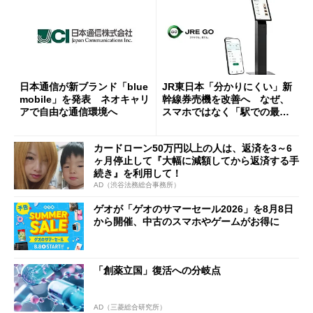
日本通信が新ブランド「blue
JR東日本「分かりにくい」新
mobile」を発表 ネオキャリ
幹線券売機を改善へ なぜ、
アで自由な通信環境へ
スマホではなく「駅での最短
1分購入」を実現？
カードローン50万円以上の人は、返済を3～6
ヶ月停止して『大幅に減額してから返済する手
続き』を利用して！
AD（渋谷法務総合事務所）
ゲオが「ゲオのサマーセール2026」を8月8日
から開催、中古のスマホやゲームがお得に
「創薬立国」復活への分岐点
AD（三菱総合研究所）