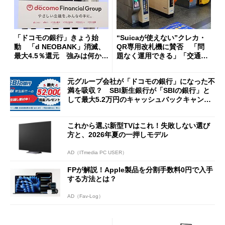
「ドコモの銀行」きょう始
“Suicaが使えない”クレカ・
動 「d NEOBANK」消滅、
QR専用改札機に賛否 「問
最大4.5％還元 強みは何か解
題なく運用できる」「交通系I
説
Cの方がスムーズ」
元グループ会社が「ドコモの銀行」になった不
満を吸収？ SBI新生銀行が「SBIの銀行」と
して最大5.2万円のキャッシュバックキャンペ
ーンを開催
これから選ぶ新型TVはこれ！失敗しない選び
方と、2026年夏の一押しモデル
AD（ITmedia PC USER）
FPが解説！Apple製品を分割手数料0円で入手
する方法とは？
AD（Fav-Log）