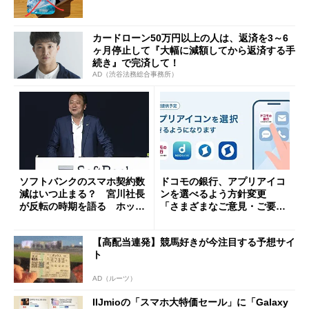
カードローン50万円以上の人は、返済を3～6
ヶ月停止して『大幅に減額してから返済する手
続き』で完済して！
AD（渋谷法務総合事務所）
ソフトバンクのスマホ契約数
ドコモの銀行、アプリアイコ
減はいつ止まる？ 宮川社長
ンを選べるよう方針変更
が反転の時期を語る ホッピ
「さまざまなご意見・ご要望
ング対策は「真剣にやりすぎ
を踏まえ」
た」
【高配当連発】競馬好きが今注目する予想サイ
ト
AD（ルーツ）
IIJmioの「スマホ大特価セール」に「Galaxy