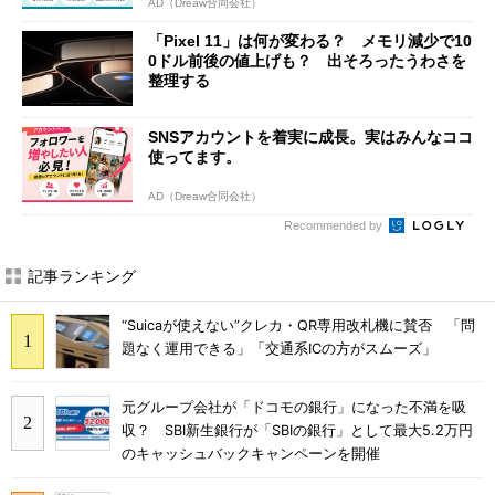
AD（Dreaw合同会社）
「Pixel 11」は何が変わる？ メモリ減少で10
0ドル前後の値上げも？ 出そろったうわさを
整理する
SNSアカウントを着実に成長。実はみんなココ
使ってます。
AD（Dreaw合同会社）
Recommended by
記事ランキング
“Suicaが使えない”クレカ・QR専用改札機に賛否 「問
題なく運用できる」「交通系ICの方がスムーズ」
元グループ会社が「ドコモの銀行」になった不満を吸
収？ SBI新生銀行が「SBIの銀行」として最大5.2万円
のキャッシュバックキャンペーンを開催