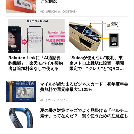
アを創設
AD（FINCHI on GOETHE）
Rakuten Linkに「AI通話要
“Suicaが使えない”改札、東
約機能」、楽天モバイル契約
京メトロ上野駅に設置 期間
者は追加料金なしで使える
限定で “クレカ”と“QRコー
ド”専用
マイルが超たまるビジネスカード！初年度年会
費無料で還元率最大1.125%
AD（クレディセゾン）
夏の暑さ対策グッズでよく見掛ける「ペルチェ
素子」ってなんだ？ 賢く使うための注意点も