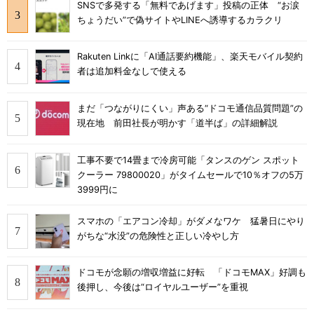
SNSで多発する「無料であげます」投稿の正体 “お涙
ちょうだい”で偽サイトやLINEへ誘導するカラクリ
Rakuten Linkに「AI通話要約機能」、楽天モバイル契約
者は追加料金なしで使える
まだ「つながりにくい」声ある“ドコモ通信品質問題”の
現在地 前田社長が明かす「道半ば」の詳細解説
工事不要で14畳まで冷房可能「タンスのゲン スポット
クーラー 79800020」がタイムセールで10％オフの5万
3999円に
スマホの「エアコン冷却」がダメなワケ 猛暑日にやり
がちな“水没”の危険性と正しい冷やし方
ドコモが念願の増収増益に好転 「ドコモMAX」好調も
後押し、今後は“ロイヤルユーザー”を重視