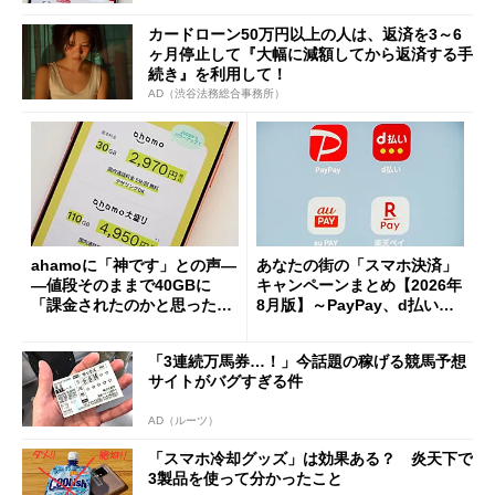
カードローン50万円以上の人は、返済を3～6
ヶ月停止して『大幅に減額してから返済する手
続き』を利用して！
AD（渋谷法務総合事務所）
ahamoに「神です」との声―
あなたの街の「スマホ決済」
―値段そのままで40GBに
キャンペーンまとめ【2026年
「課金されたのかと思った」
8月版】～PayPay、d払い、a
と戸惑いも
u PAY、楽天ペイ
「3連続万馬券…！」今話題の稼げる競馬予想
サイトがバグすぎる件
AD（ルーツ）
「スマホ冷却グッズ」は効果ある？ 炎天下で
3製品を使って分かったこと