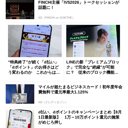
FINCHI主催「IVS2026」トークセッションが
話題に！
AD（FINCHI on GOETHE）
“特典終了”が続く「d払い」
LINEの新「プレミアムブロッ
「dポイント」のお得さはど
ク」で完全な“絶縁”が可能
う変わるのか これからは
に？ 従来のブロック機能と
「dカード」の利用が得策？
の決定的な違い
マイルが超たまるビジネスカード！初年度年会
費無料で還元率最大1.125%
AD（クレディセゾン）
d払い、dポイントのキャンペーンまとめ【8月
1日最新版】 1万～10万ポイント還元の施策
がめじろ押し