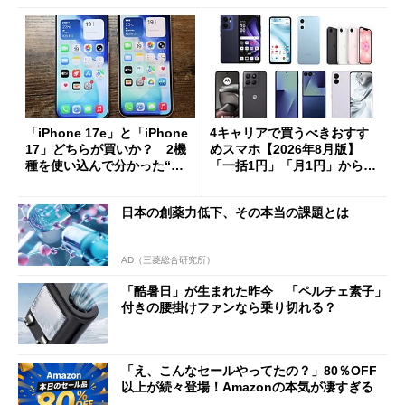
「iPhone 17e」と「iPhone
4キャリアで買うべきおすす
17」どちらが買いか？ 2機
めスマホ【2026年8月版】
種を使い込んで分かった“ス
「一括1円」「月1円」からお
ペック表にない違い”
得なiPhone／Pixel／Galaxy
まで
日本の創薬力低下、その本当の課題とは
AD（三菱総合研究所）
「酷暑日」が生まれた昨今 「ペルチェ素子」
付きの腰掛けファンなら乗り切れる？
「え、こんなセールやってたの？」80％OFF
以上が続々登場！Amazonの本気が凄すぎる