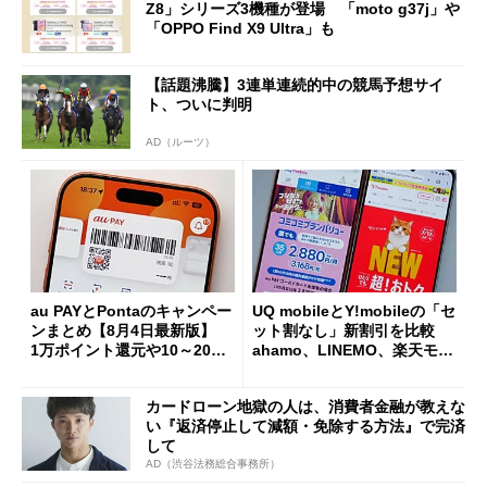
Z8」シリーズ3機種が登場 「moto g37j」や
「OPPO Find X9 Ultra」も
【話題沸騰】3連単連続的中の競馬予想サイ
ト、ついに判明
AD（ルーツ）
au PAYとPontaのキャンペー
UQ mobileとY!mobileの「セ
ンまとめ【8月4日最新版】
ット割なし」新割引を比較
1万ポイント還元や10～20％
ahamo、LINEMO、楽天モバ
還元あり
イルよりもお得？
カードローン地獄の人は、消費者金融が教えな
い『返済停止して減額・免除する方法』で完済
して
AD（渋谷法務総合事務所）