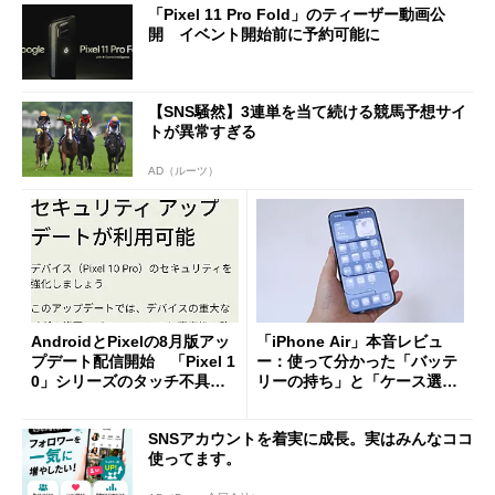
「Pixel 11 Pro Fold」のティーザー動画公
開 イベント開始前に予約可能に
【SNS騒然】3連単を当て続ける競馬予想サイ
トが異常すぎる
AD（ルーツ）
AndroidとPixelの8月版アッ
「iPhone Air」本音レビュ
プデート配信開始 「Pixel 1
ー：使って分かった「バッテ
0」シリーズのタッチ不具合
リーの持ち」と「ケース選
修正やGPU性能改善なども
び」の悩ましさ
SNSアカウントを着実に成長。実はみんなココ
使ってます。