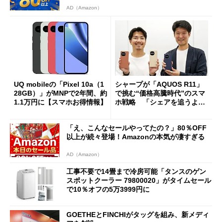
AD（Amazon）
UQ mobileの「Pixel 10a（1
シャープが「AQUOS R11」
28GB）」がMNPで2年間、約
で挑む“価格高騰時代”のスマ
1.1万円に【スマホお得情報】
ホ戦略 「シェアを追うより
も既存ユーザーを大切に」
「え、こんなセールやってたの？」80％OFF
以上が続々登場！Amazonの本気が凄すぎる
AD（Amazon）
工事不要で14畳まで冷房可能「タンスのゲン
スポットクーラー 79800020」がタイムセール
で10％オフの5万3999円に
GOETHEとFINCHIがタッグを組み、新メディ