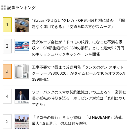
記事ランキング
“Suicaが使えない”クレカ・QR専用改札機に賛否 「問
題なく運用できる」「交通系ICの方がスムーズ」
元グループ会社が「ドコモの銀行」になった不満を吸
収？ SBI新生銀行が「SBIの銀行」として最大5.2万円
のキャッシュバックキャンペーンを開催
工事不要で14畳まで冷房可能「タンスのゲン スポット
クーラー 79800020」がタイムセールで10％オフの5万
3999円に
ソフトバンクのスマホ契約数減はいつ止まる？ 宮川社
長が反転の時期を語る ホッピング対策は「真剣にやり
すぎた」
「ドコモの銀行」きょう始動 「d NEOBANK」消滅、
最大4.5％還元 強みは何か解説