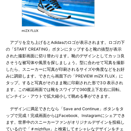
miZX FLUX
アプリを立ち上げるとAdidasのロゴが表示されます。ロゴの下
の「START CREATING」ボタンにタップすると靴の抜型が表示
された撮影画面に切り替わります。靴のデザインとしてカッコ良
さそうな被写体や風景を探しましょう。型に合わせて写真を撮影
したら、スニーカーに写真が印刷されるサイズや角度などをお好
みに調節します。できたら画面下の「PREVIEW miZX FLUX」に
タップ。すると写真がそのまま靴に印刷された形で3Ｄ表示され
ます。この確認画面では靴をスワイプで360度上下左右に回転、
ピンチイン・アウトで拡大縮小して眺める事ができます。
デザインに満足できたなら「Save and Continue」ボタンをタ
ップで完成！完成画面からはFacebook、Instagramにシェアでき
ます。世界中のスニーカーファンがオリジナルデザインを投稿し
ているので「＃mizhflux」と検索してオシャレなデザインをチェ