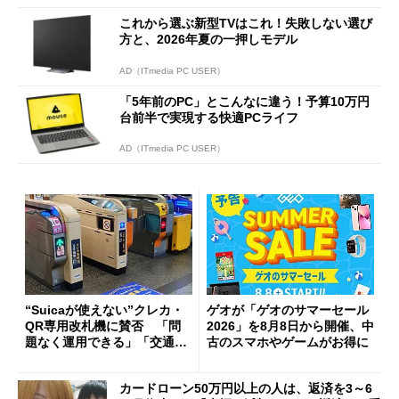
これから選ぶ新型TVはこれ！失敗しない選び
方と、2026年夏の一押しモデル
AD（ITmedia PC USER）
「5年前のPC」とこんなに違う！予算10万円
台前半で実現する快適PCライフ
AD（ITmedia PC USER）
“Suicaが使えない”クレカ・
ゲオが「ゲオのサマーセール
QR専用改札機に賛否 「問
2026」を8月8日から開催、中
題なく運用できる」「交通系I
古のスマホやゲームがお得に
Cの方がスムーズ」
カードローン50万円以上の人は、返済を3～6