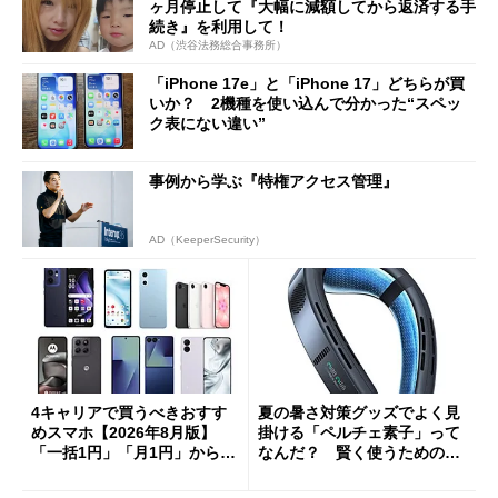
ヶ月停止して『大幅に減額してから返済する手
続き』を利用して！
AD（渋谷法務総合事務所）
「iPhone 17e」と「iPhone 17」どちらが買
いか？ 2機種を使い込んで分かった“スペッ
ク表にない違い”
事例から学ぶ『特権アクセス管理』
AD（KeeperSecurity）
4キャリアで買うべきおすす
夏の暑さ対策グッズでよく見
めスマホ【2026年8月版】
掛ける「ペルチェ素子」って
「一括1円」「月1円」からお
なんだ？ 賢く使うための注
得なiPhone／Pixel／Galaxy
意点も
まで