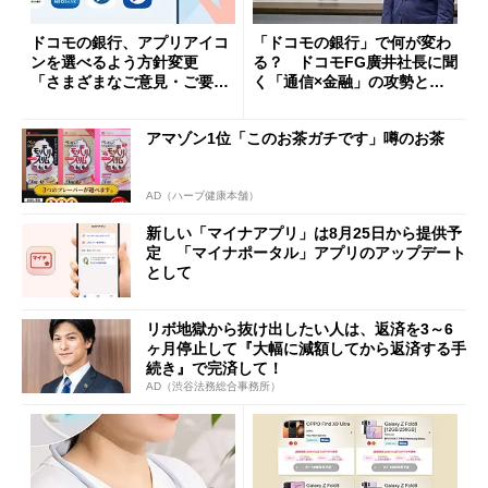
ドコモの銀行、アプリアイコ
「ドコモの銀行」で何が変わ
ンを選べるよう方針変更
る？ ドコモFG廣井社長に聞
「さまざまなご意見・ご要望
く「通信×金融」の攻勢とグ
を踏まえ」
ループ戦略
アマゾン1位「このお茶ガチです」噂のお茶
AD（ハーブ健康本舗）
新しい「マイナアプリ」は8月25日から提供予
定 「マイナポータル」アプリのアップデート
として
リボ地獄から抜け出したい人は、返済を3～6
ヶ月停止して『大幅に減額してから返済する手
続き』で完済して！
AD（渋谷法務総合事務所）