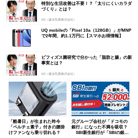
特別な生活改善は不要！？「太りにくいカラダ
づくり」とは？
AD（森永乳業株式会社）
UQ mobileの「Pixel 10a（128GB）」がMNP
で2年間、約1.1万円に【スマホお得情報】
ビフィズス菌研究で分かった「脂肪と腸」の新
事実とは？
AD（森永乳業株式会社）
「酷暑日」が生まれた昨今
元グループ会社が「ドコモの
「ペルチェ素子」付きの腰掛
銀行」になった不満を吸収？
けファンなら乗り切れる？
SBI新生銀行が「SBIの銀