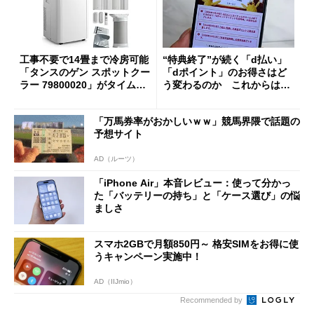
工事不要で14畳まで冷房可能
“特典終了”が続く「d払い」
「タンスのゲン スポットクー
「dポイント」のお得さはど
ラー 79800020」がタイムセ
う変わるのか これからは
ールで10％オフの5万3999円
「dカード」の利用が得策？
に
「万馬券率がおかしいｗｗ」競馬界隈で話題の
予想サイト
AD（ルーツ）
「iPhone Air」本音レビュー：使って分かっ
た「バッテリーの持ち」と「ケース選び」の悩
ましさ
スマホ2GBで月額850円～ 格安SIMをお得に使
うキャンペーン実施中！
AD（IIJmio）
Recommended by