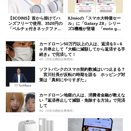
【3COINS】首から掛けてハ
IIJmioの「スマホ大特価セー
ンズフリーで使用、3520円の
ル」に「Galaxy Z8」シリー
「ペルチェ付きネックファ
ズ3機種が登場 「moto g37
ン」
j」や「OPPO Find X9 Ultr
a」も
カードローン50万円以上の人は、返済を3～6
ヶ月停止して『大幅に減額してから返済する手
続き』で完済して！
AD（渋谷法務総合事務所）
ソフトバンクのスマホ契約数減はいつ止まる？
宮川社長が反転の時期を語る ホッピング対
策は「真剣にやりすぎた」
カードローン地獄の人は、消費者金融が教えな
い『返済停止して減額・免除する方法』で完済
して
AD（渋谷法務総合事務所）