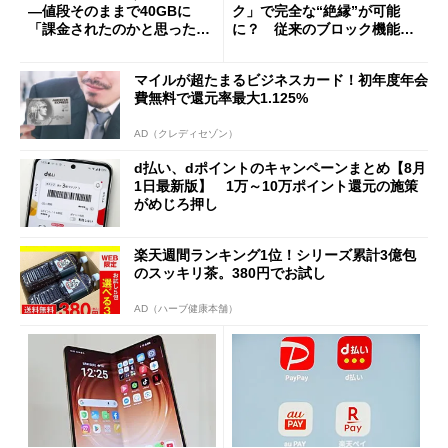
―値段そのままで40GBに
ク」で完全な“絶縁”が可能
「課金されたのかと思った」
に？ 従来のブロック機能と
と戸惑いも
の決定的な違い
マイルが超たまるビジネスカード！初年度年会
費無料で還元率最大1.125%
AD（クレディセゾン）
d払い、dポイントのキャンペーンまとめ【8月
1日最新版】 1万～10万ポイント還元の施策
がめじろ押し
楽天週間ランキング1位！シリーズ累計3億包
のスッキリ茶。380円でお試し
AD（ハーブ健康本舗）