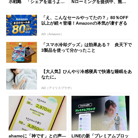
ホ戦略 「シェアを追うより
Nローミングを提供中、無料
も既存ユーザーを大切に」
Wi-Fi「00000JAPAN」も開
放
「え、こんなセールやってたの？」80％OFF
以上が続々登場！Amazonの本気が凄すぎる
AD（Amazon）
「スマホ冷却グッズ」は効果ある？ 炎天下で
3製品を使って分かったこと
【大人気】ひんやり冷感寝具で快適な睡眠をあ
なたに。
AD（アイリスプラザ）
ahamoに「神です」との声―
LINEの新「プレミアムブロッ