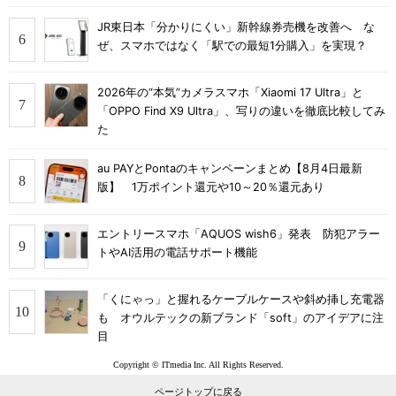
JR東日本「分かりにくい」新幹線券売機を改善へ な
ぜ、スマホではなく「駅での最短1分購入」を実現？
2026年の“本気”カメラスマホ「Xiaomi 17 Ultra」と
「OPPO Find X9 Ultra」、写りの違いを徹底比較してみ
た
au PAYとPontaのキャンペーンまとめ【8月4日最新
版】 1万ポイント還元や10～20％還元あり
エントリースマホ「AQUOS wish6」発表 防犯アラー
トやAI活用の電話サポート機能
「くにゃっ」と握れるケーブルケースや斜め挿し充電器
も オウルテックの新ブランド「soft」のアイデアに注
目
Copyright © ITmedia Inc. All Rights Reserved.
ページトップに戻る