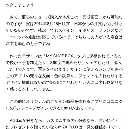
ックしましょう！
さて、肝心のシューズ購入が本来この「完成画面」から可能な
のですが、実は2014年8月25日現在、日本からの注文は受け付け
ていないのです。残念！でもスペイン、イギリス、フランスなど
ヨーロッパの国は対応しているので、そちらに友人がいる場合は
注文を頼むのも手ですね。
作ったデザインは「MY SHOE BOX」タブに保存されているの
で後から手を加えたり、360度で眺めたり、シェアしたり、購入
したりできます。写真をそのままデザインに使えるシンプルさが
このアプリの売りな反面、色の調節や、フォントを入れたりする
デザイン機能はないので細部にこだわりたい人には少し物足りな
く感じるかもしれません。
この他にオリジナルのデザイン商品を作れるアプリにはユニク
ロのTシャツをデザインできるUtme!があります。
Adidasが好きなら、カスタムするのが好きなら、誰かにイカし
たプレゼントを贈りたいならmiZX FLUXは一見の価値ありです。