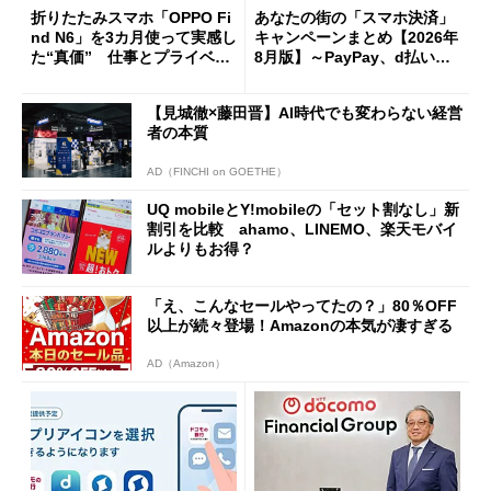
折りたたみスマホ「OPPO Fi
あなたの街の「スマホ決済」
nd N6」を3カ月使って実感し
キャンペーンまとめ【2026年
た“真価” 仕事とプライベー
8月版】～PayPay、d払い、a
トで大活躍
u PAY、楽天ペイ
【見城徹×藤田晋】AI時代でも変わらない経営
者の本質
AD（FINCHI on GOETHE）
UQ mobileとY!mobileの「セット割なし」新
割引を比較 ahamo、LINEMO、楽天モバイ
ルよりもお得？
「え、こんなセールやってたの？」80％OFF
以上が続々登場！Amazonの本気が凄すぎる
AD（Amazon）