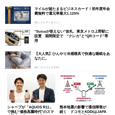
行」として最大5.2万円のキャ
ッシュバックキャンペーンを
マイルが超たまるビジネスカード！初年度年会
開催
費無料で還元率最大1.125%
AD（クレディセゾン）
“Suicaが使えない”改札、東京メトロ上野駅に
設置 期間限定で “クレカ”と“QRコード”専
用
【大人気】ひんやり冷感寝具で快適な睡眠をあ
なたに。
AD（アイリスプラザ）
シャープが「AQUOS R11」
熊本地震の影響で通信障害が
で挑む“価格高騰時代”のスマ
続く ドコモとKDDIはJAPA