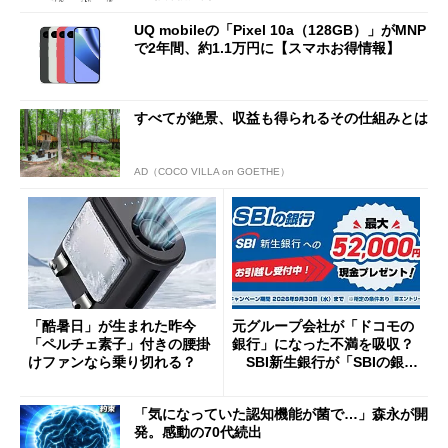
UQ mobileの「Pixel 10a（128GB）」がMNP
で2年間、約1.1万円に【スマホお得情報】
すべてが絶景、収益も得られるその仕組みとは
AD（COCO VILLA on GOETHE）
「酷暑日」が生まれた昨今
元グループ会社が「ドコモの
「ペルチェ素子」付きの腰掛
銀行」になった不満を吸収？
けファンなら乗り切れる？
SBI新生銀行が「SBIの銀
行」として最大5.2万円のキャ
ッシュバックキャンペーンを
「気になっていた認知機能が菌で…」森永が開
開催
発。感動の70代続出