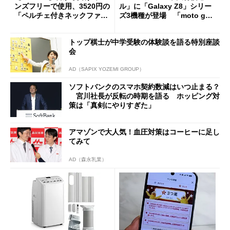
ンズフリーで使用、3520円の
ル」に「Galaxy Z8」シリー
「ペルチェ付きネックファ
ズ3機種が登場 「moto g37
ン」
j」や「OPPO Find X9 Ultr
a」も
トップ棋士が中学受験の体験談を語る特別座談
会
AD（SAPIX YOZEMI GROUP）
ソフトバンクのスマホ契約数減はいつ止まる？
宮川社長が反転の時期を語る ホッピング対
策は「真剣にやりすぎた」
アマゾンで大人気！血圧対策はコーヒーに足し
てみて
AD（森永乳業）