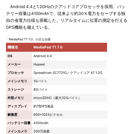
Android 4.4と1.2GHzのクアッドコアプロセッサを採用。バッ
テリー容量は4100mAhで、従来より約30％電力をセーブする独
自の省電力仕様も搭載した。リアルタイムに位置の測定を行える
GPS機能も備えている。
「MediaPad T1 7.0」の主な仕様
機種名
MediaPad T1 7.0
OS
Android 4.4
メーカー
Huawei
プロセッサ
Spreadtrum SC7731G／クアッドコア A7 1.2G
メインメモリ
1Gバイト
ストレージ
8Gバイト
外部メモリ
microSDHC（最大32Gバイト）
ディスプレイ
約7型IPS液晶
解像度
600×1024ピクセル
バッテリー容量
4100mAh
メインカメラ
200万画素