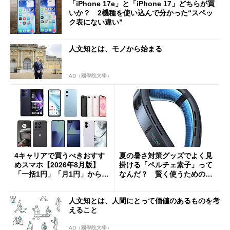
「iPhone 17e」と「iPhone 17」どちらが買
いか？ 2機種を使い込んで分かった“スペッ
ク表にない違い”
人文知とは、モノから始まる
AD（國學院大學）
4キャリアで買うべきおすす
夏の暑さ対策グッズでよく見
めスマホ【2026年8月版】
掛ける「ペルチェ素子」って
「一括1円」「月1円」からお
なんだ？ 賢く使うための注
得なiPhone／Pixel／Galaxy
意点も
まで
人文知とは、人間にとって価値のあるものを考
えること
AD（國學院大學）