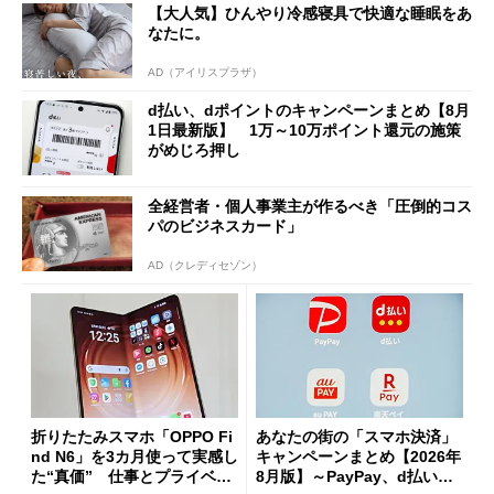
【大人気】ひんやり冷感寝具で快適な睡眠をあ
なたに。
AD（アイリスプラザ）
d払い、dポイントのキャンペーンまとめ【8月
1日最新版】 1万～10万ポイント還元の施策
がめじろ押し
全経営者・個人事業主が作るべき「圧倒的コス
パのビジネスカード」
AD（クレディセゾン）
折りたたみスマホ「OPPO Fi
あなたの街の「スマホ決済」
nd N6」を3カ月使って実感し
キャンペーンまとめ【2026年
た“真価” 仕事とプライベー
8月版】～PayPay、d払い、a