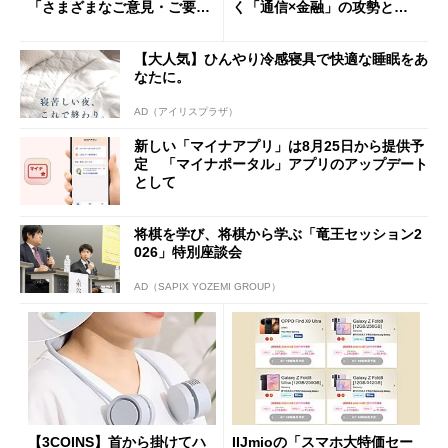
「さまざまなご意見・ご要望
く「通信×金融」の攻勢とグ
を踏まえ」
ループ戦略
【大人気】ひんやり冷感寝具で快適な睡眠をあ
なたに。
AD（アイリスプラザ）
新しい「マイナアプリ」は8月25日から提供予
定 「マイナポータル」アプリのアップデート
として
将棋を学び、将棋から学ぶ「竜王セッション2
026」特別座談会
AD（SAPIX YOZEMI GROUP）
【3COINS】首から掛けてハ
IIJmioの「スマホ大特価セー