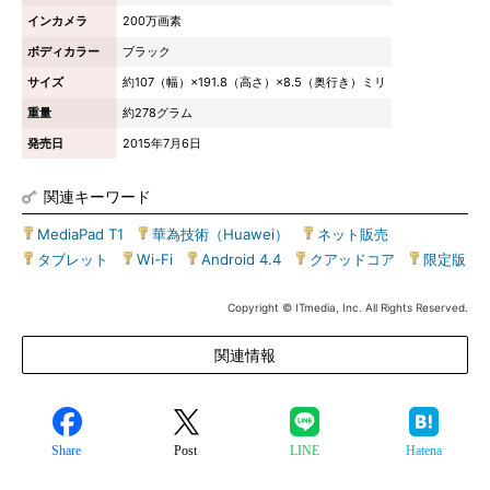
インカメラ
200万画素
ボディカラー
ブラック
サイズ
約107（幅）×191.8（高さ）×8.5（奥行き）ミリ
重量
約278グラム
発売日
2015年7月6日
関連キーワード
MediaPad T1
|
華為技術（Huawei）
|
ネット販売
|
タブレット
|
Wi-Fi
|
Android 4.4
|
クアッドコア
|
限定版
Copyright © ITmedia, Inc. All Rights Reserved.
関連情報
Share
Post
LINE
Hatena