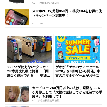
AD（ITmedia PC USER）
スマホ2GBで月額850円～ 格安SIMをお得に使
うキャンペーン実施中！
AD（IIJmio）
“Suicaが使えない”クレカ・
ゲオが「ゲオのサマーセール
QR専用改札機に賛否 「問
2026」を8月8日から開催、中
題なく運用できる」「交通系I
古のスマホやゲームがお得に
Cの方がスムーズ」
カードローン50万円以上の人は、返済を3～6
ヶ月停止して『大幅に減額してから返済する手
続き』を利用して！
AD（渋谷法務総合事務所）