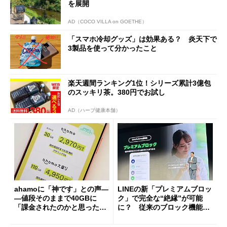
を展開
AD（COCO VILLA on GOETHE）
「スマホ冷却グッズ」は効果ある？ 炎天下で
3製品を使って分かったこと
楽天週間ランキング1位！シリーズ累計3億包
のスッキリ茶。380円でお試し
AD（ハーブ健康本舗）
ahamoに「神です」との声―
LINEの新「プレミアムブロッ
―値段そのままで40GBに
ク」で完全な“絶縁”が可能
「課金されたのかと思った」
に？ 従来のブロック機能と
と戸惑いも
の決定的な違い