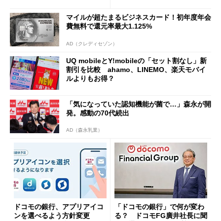
トで大活躍
u PAY、楽天ペイ
マイルが超たまるビジネスカード！初年度年会
費無料で還元率最大1.125%
AD（クレディセゾン）
UQ mobileとY!mobileの「セット割なし」新
割引を比較 ahamo、LINEMO、楽天モバイ
ルよりもお得？
「気になっていた認知機能が菌で…」森永が開
発。感動の70代続出
AD（森永乳業）
ドコモの銀行、アプリアイコ
「ドコモの銀行」で何が変わ
ンを選べるよう方針変更
る？ ドコモFG廣井社長に聞