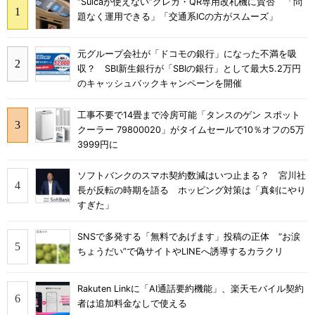
“Suicaが使えない”クレカ・QR専用改札機に賛否 「問
題なく運用できる」「交通系ICの方がスムーズ」
元グループ会社が「ドコモの銀行」になった不満を吸
収？ SBI新生銀行が「SBIの銀行」として最大5.2万円
のキャッシュバックキャンペーンを開催
工事不要で14畳まで冷房可能「タンスのゲン スポット
クーラー 79800020」がタイムセールで10％オフの5万
3999円に
ソフトバンクのスマホ契約数減はいつ止まる？ 宮川社
長が反転の時期を語る ホッピング対策は「真剣にやり
すぎた」
SNSで多発する「無料であげます」投稿の正体 “お涙
ちょうだい”で偽サイトやLINEへ誘導するカラクリ
Rakuten Linkに「AI通話要約機能」、楽天モバイル契約
者は追加料金なしで使える