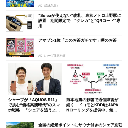
AD（森永乳業）
“Suicaが使えない”改札、東京メトロ上野駅に
設置 期間限定で “クレカ”と“QRコード”専
用
アマゾン1位「このお茶ガチです」噂のお茶
AD（ハーブ健康本舗）
シャープが「AQUOS R11」
熊本地震の影響で通信障害が
で挑む“価格高騰時代”のスマ
続く ドコモとKDDIはJAPA
ホ戦略 「シェアを追うより
Nローミングを提供中、無料
も既存ユーザーを大切に」
Wi-Fi「00000JAPAN」も開
放
全国の絶景ポイントにサウナ付きのシェア別荘