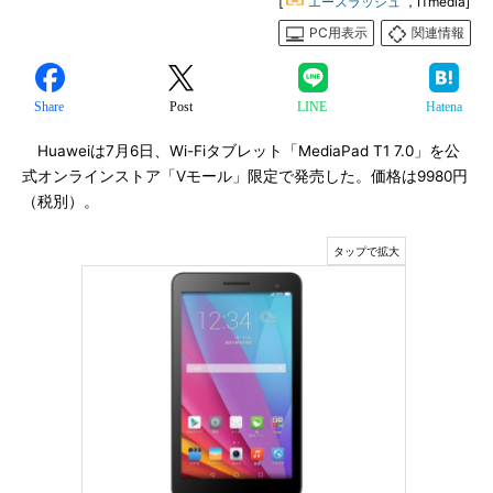
[
エースラッシュ
，ITmedia]
PC用表示
関連情報
Share
Post
LINE
Hatena
Huaweiは7月6日、Wi-Fiタブレット「MediaPad T1 7.0」を公
式オンラインストア「Vモール」限定で発売した。価格は9980円
（税別）。