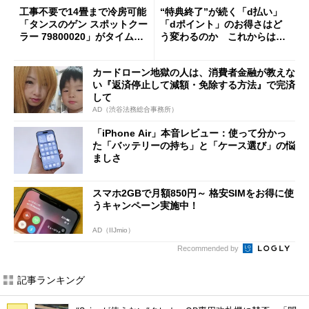
工事不要で14畳まで冷房可能
“特典終了”が続く「d払い」
「タンスのゲン スポットクー
「dポイント」のお得さはど
ラー 79800020」がタイムセ
う変わるのか これからは
ールで10％オフの5万3999円
「dカード」の利用が得策？
に
カードローン地獄の人は、消費者金融が教えな
い『返済停止して減額・免除する方法』で完済
して
AD（渋谷法務総合事務所）
「iPhone Air」本音レビュー：使って分かっ
た「バッテリーの持ち」と「ケース選び」の悩
ましさ
スマホ2GBで月額850円～ 格安SIMをお得に使
うキャンペーン実施中！
AD（IIJmio）
Recommended by
記事ランキング