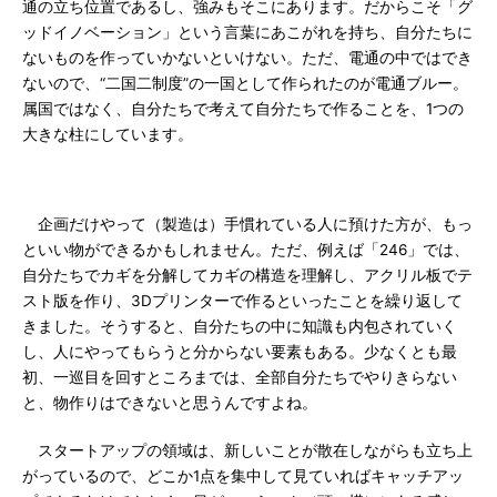
通の立ち位置であるし、強みもそこにあります。だからこそ「グ
ッドイノベーション」という言葉にあこがれを持ち、自分たちに
ないものを作っていかないといけない。ただ、電通の中ではでき
ないので、“二国二制度”の一国として作られたのが電通ブルー。
属国ではなく、自分たちで考えて自分たちで作ることを、1つの
大きな柱にしています。
企画だけやって（製造は）手慣れている人に預けた方が、もっ
といい物ができるかもしれません。ただ、例えば「246」では、
自分たちでカギを分解してカギの構造を理解し、アクリル板でテ
スト版を作り、3Dプリンターで作るといったことを繰り返して
きました。そうすると、自分たちの中に知識も内包されていく
し、人にやってもらうと分からない要素もある。少なくとも最
初、一巡目を回すところまでは、全部自分たちでやりきらない
と、物作りはできないと思うんですよね。
スタートアップの領域は、新しいことが散在しながらも立ち上
がっているので、どこか1点を集中して見ていればキャッチアッ