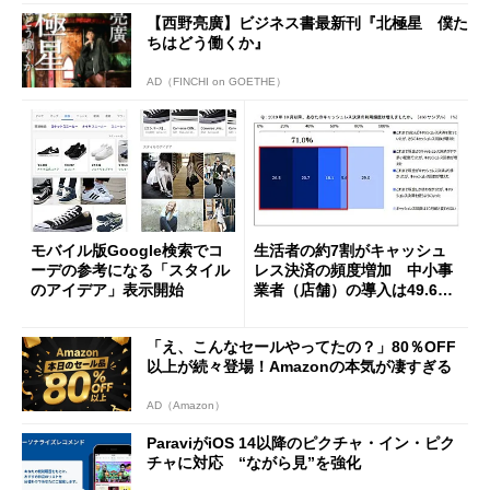
【西野亮廣】ビジネス書最新刊『北極星 僕た
ちはどう働くか』
AD（FINCHI on GOETHE）
モバイル版Google検索でコ
生活者の約7割がキャッシュ
ーデの参考になる「スタイル
レス決済の頻度増加 中小事
のアイデア」表示開始
業者（店舗）の導入は49.6％
に――電通調べ
「え、こんなセールやってたの？」80％OFF
以上が続々登場！Amazonの本気が凄すぎる
AD（Amazon）
ParaviがiOS 14以降のピクチャ・イン・ピク
チャに対応 “ながら見”を強化