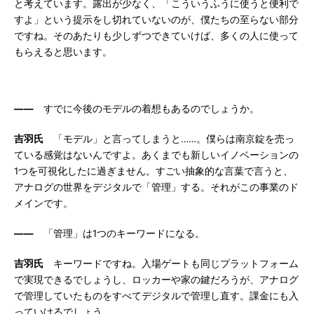
と考えています。露出が少なく、「こういうふうに使うと便利で
すよ」という提示をし切れていないのが、僕たちの至らない部分
ですね。そのあたりも少しずつできていけば、多くの人に使って
もらえると思います。
――
すでに今後のモデルの着想もあるのでしょうか。
吉羽氏
「モデル」と言ってしまうと……。僕らは南京錠を売っ
ている感覚はないんですよ。あくまでも新しいイノベーションの
1つを可視化したに過ぎません。すごい抽象的な言葉で言うと、
アナログの世界をデジタルで「管理」する。それがこの事業のド
メインです。
――
「管理」は1つのキーワードになる。
吉羽氏
キーワードですね。入場ゲートも同じプラットフォーム
で実現できるでしょうし、ロッカーや家の鍵だろうが、アナログ
で管理していたものをすべてデジタルで管理し直す。課金にも入
っていけるでしょう。