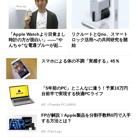
「Apple Watchより目覚まし
リクルートとQrio、スマート
時計の方が面白い」――“や
ロック活用への共同研究を開
んちゃ”な電通ブルーが起こ
始
すイノベーションとは (1/2)
スマホによる体の不調「実感する」45％
「5年前のPC」とこんなに違う！予算10万円
台前半で実現する快適PCライフ
AD（ITmedia PC USER）
FPが解説！Apple製品を分割手数料0円で入手
する方法とは？
AD（Fav-Log）