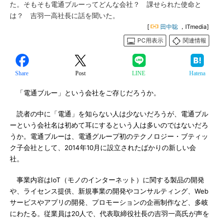
た。そもそも電通ブルーってどんな会社？ 課せられた使命と
は？ 吉羽一高社長に話を聞いた。
[
田中聡
，ITmedia]
PC用表示
関連情報
Share
Post
LINE
Hatena
「電通ブルー」という会社をご存じだろうか。
読者の中に「電通」を知らない人は少ないだろうが、電通ブル
ーという会社名は初めて耳にするという人は多いのではないだろ
うか。電通ブルーは、電通グループ初のテクノロジー・ブティッ
ク子会社として、2014年10月に設立されたばかりの新しい会
社。
事業内容はIoT（モノのインターネット）に関する製品の開発
や、ライセンス提供、新規事業の開発やコンサルティング、Web
サービスやアプリの開発、プロモーションの企画制作など、多岐
にわたる。従業員は20人で、代表取締役社長の吉羽一高氏が声を