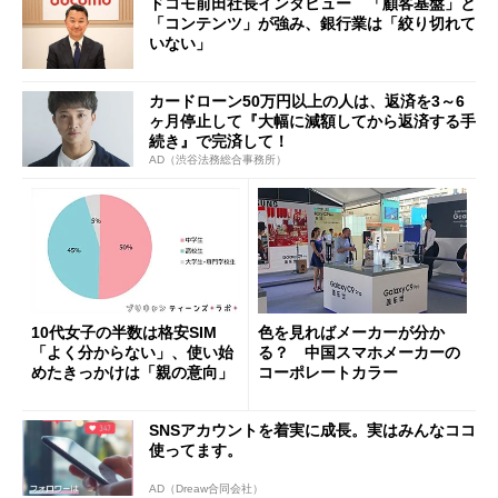
ドコモ前田社長インタビュー 「顧客基盤」と
「コンテンツ」が強み、銀行業は「絞り切れて
いない」
カードローン50万円以上の人は、返済を3～6
ヶ月停止して『大幅に減額してから返済する手
続き』で完済して！
AD（渋谷法務総合事務所）
10代女子の半数は格安SIM
色を見ればメーカーが分か
「よく分からない」、使い始
る？ 中国スマホメーカーの
めたきっかけは「親の意向」
コーポレートカラー
SNSアカウントを着実に成長。実はみんなココ
使ってます。
AD（Dreaw合同会社）