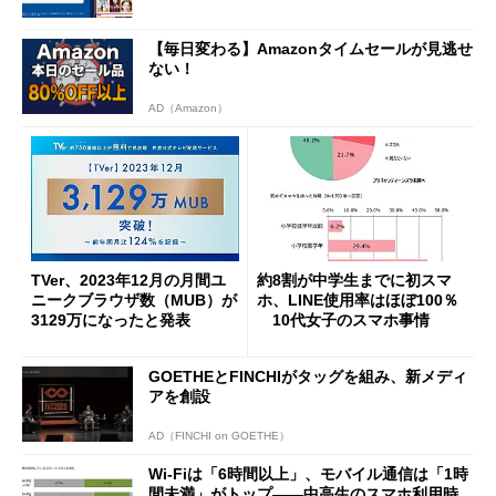
【毎日変わる】Amazonタイムセールが見逃せ
ない！
AD（Amazon）
TVer、2023年12月の月間ユ
約8割が中学生までに初スマ
ニークブラウザ数（MUB）が
ホ、LINE使用率はほぼ100％
3129万になったと発表
10代女子のスマホ事情
GOETHEとFINCHIがタッグを組み、新メディ
アを創設
AD（FINCHI on GOETHE）
Wi-Fiは「6時間以上」、モバイル通信は「1時
間未満」がトップ――中高生のスマホ利用時