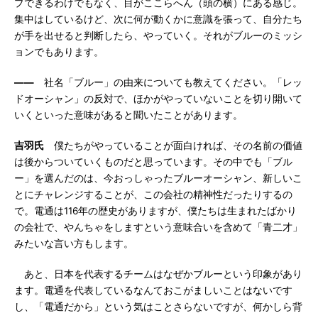
プできるわけでもなく、目がここらへん（頭の横）にある感じ。
集中はしているけど、次に何が動くかに意識を張って、自分たち
が手を出せると判断したら、やっていく。それがブルーのミッシ
ョンでもあります。
――
社名「ブルー」の由来についても教えてください。「レッ
ドオーシャン」の反対で、ほかがやっていないことを切り開いて
いくといった意味があると聞いたことがあります。
吉羽氏
僕たちがやっていることが面白ければ、その名前の価値
は後からついていくものだと思っています。その中でも「ブル
ー」を選んだのは、今おっしゃったブルーオーシャン、新しいこ
とにチャレンジすることが、この会社の精神性だったりするの
で。電通は116年の歴史がありますが、僕たちは生まれたばかり
の会社で、やんちゃをしますという意味合いを含めて「青二才」
みたいな言い方もします。
あと、日本を代表するチームはなぜかブルーという印象があり
ます。電通を代表しているなんておこがましいことはないです
し、「電通だから」という気はことさらないですが、何かしら背