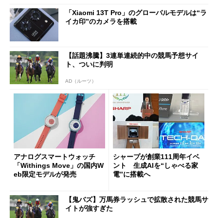
「Xiaomi 13T Pro」のグローバルモデルは“ラ
イカ印”のカメラを搭載
【話題沸騰】3連単連続的中の競馬予想サイ
ト、ついに判明
AD（ルーツ）
アナログスマートウォッチ
シャープが創業111周年イベ
「Withings Move」の国内W
ント 生成AIを“しゃべる家
eb限定モデルが発売
電”に搭載へ
【鬼バズ】万馬券ラッシュで拡散された競馬サ
イトが強すぎた