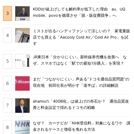
KDDIが値上げしても解約率が低下した理由 au、UQ
mobile、povoを循環させ「脱・販促費競争」へ
ミストが出るハンディファンって涼しいの？ 家電量販
店でも買える「Aecooly Cold Air／Cold Air Pro」を試
す
JR東日本「分かりにくい」新幹線券売機を改善へ な
ぜ、スマホではなく「駅での最短1分購入」を実現？
まだ「つながりにくい」声ある“ドコモ通信品質問題”の
現在地 前田社長が明かす「道半ば」の詳細解説
ahamoの「40GB化」は値上げの布石か？ 通信品質改
善と料金設定で揺れるドコモの戦略
なぜ？ カーナビが「NHK受信料」対象になるワケ 課
金されるケースと徴収を免れる方法