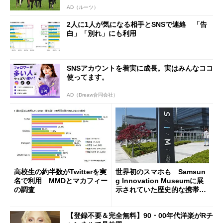
AD（ルーツ）
2人に1人が気になる相手とSNSで連絡 「告
白」「別れ」にも利用
SNSアカウントを着実に成長。実はみんなココ
使ってます。
AD（Dreaw合同会社）
高校生の約半数がTwitterを実
世界初のスマホも Samsun
名で利用 MMDとマカフィー
g Innovation Museumに展
の調査
示されていた歴史的な携帯電
話たち
【登録不要＆完全無料】90・00年代洋楽がRチ