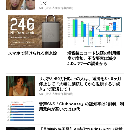
して
AD（渋谷法務総合事務所）
スマホで開けられる南京錠
増税後にコード決済の利用頻
度が増加、不安要素は減少
J.D.パワーの調査から
リボ払い50万円以上の人は、返済を3～6ヶ月
停止して『大幅に減額してから返済する手続
き』で完済して！
AD（渋谷法務総合事務所）
音声SNS「Clubhouse」の認知率は2割弱、利
用意向が高いのは10代
【見城徹×藤田晋】AI時代でも変わらない経営