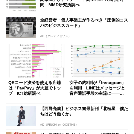
間 MMD研究所調べ
全経営者・個人事業主が作るべき「圧倒的コス
パのビジネスカード」
AD（クレディセゾン）
QRコード決済を使える店鋪
女子の約8割が「Instagram」
は「PayPay」が大差でトッ
を利用 LINEはメッセージと
プ ICT総研調べ
音声通話手段の主流に――東
京工科大学の調査
【西野亮廣】ビジネス書最新刊『北極星 僕た
ちはどう働くか』
AD（FINCHI on GOETHE）