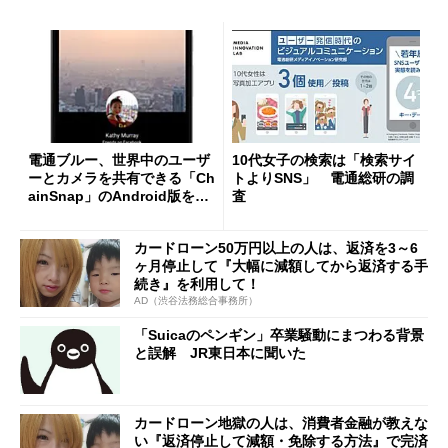
電通ブルー、世界中のユーザ
10代女子の検索は「検索サイ
ーとカメラを共有できる「Ch
トよりSNS」 電通総研の調
ainSnap」のAndroid版を先
査
行リリース
カードローン50万円以上の人は、返済を3～6
ヶ月停止して『大幅に減額してから返済する手
続き』を利用して！
AD（渋谷法務総合事務所）
「Suicaのペンギン」卒業騒動にまつわる背景
と誤解 JR東日本に聞いた
カードローン地獄の人は、消費者金融が教えな
い『返済停止して減額・免除する方法』で完済