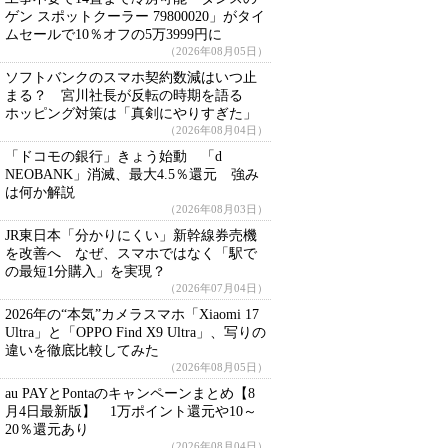
ゲン スポットクーラー 79800020」がタイ
ムセールで10％オフの5万3999円に
（2026年08月05日）
ソフトバンクのスマホ契約数減はいつ止
まる？ 宮川社長が反転の時期を語る
ホッピング対策は「真剣にやりすぎた」
（2026年08月04日）
「ドコモの銀行」きょう始動 「d
NEOBANK」消滅、最大4.5％還元 強み
は何か解説
（2026年08月03日）
JR東日本「分かりにくい」新幹線券売機
を改善へ なぜ、スマホではなく「駅で
の最短1分購入」を実現？
（2026年07月04日）
2026年の“本気”カメラスマホ「Xiaomi 17
Ultra」と「OPPO Find X9 Ultra」、写りの
違いを徹底比較してみた
（2026年08月05日）
au PAYとPontaのキャンペーンまとめ【8
月4日最新版】 1万ポイント還元や10～
20％還元あり
（2026年08月04日）