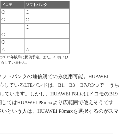
ドコモ
ソフトバンク
◯
◯
◯
◯
◯
◯
◯
△
△
は2015年以降に提供予定。また、auおよび
は対応していません。
トバンクの通信網でのみ使用可能。HUAWEI
共通で対応しているLTEバンドは、B1、B3、B7の3つで、うち
います。しかし、HUAWEI P8liteはドコモのB19
てはHUAWEI P8maxより広範囲で使えそうです
という人は、HUAWEI P8maxを選択するのがスマ