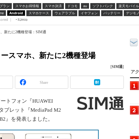
プラン
スマホお得情報
スマホ決済
ドコモ
ソフトバンク
楽天モバイル
au
スマホケース
ウェアラブル
イヤフォン
バッテリー
デジモ
ne
Android
sored ｜
IIJmio
、新たに2機種登場：SIM通
リースマホ、新たに2機種登場
[
SIM通
]
アク
Share
トフォン『HUAWEI
、タブレット『MediaPad M2
d B2』を発表しました。