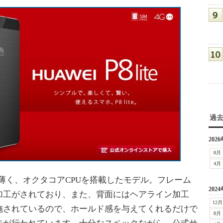
過
2026
8月
4月
.7?と薄く、オクタコアCPUを搭載したモデル。フレーム
2024
加工がされており、また、背面にはヘアライン加工
12月
施されているので、ホールド感を与えてくれるだけで
8月