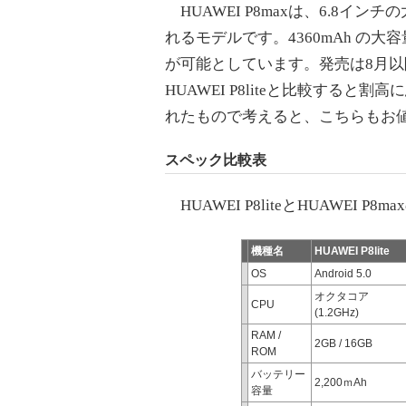
HUAWEI P8maxは、6.8イ
れるモデルです。4360mAh の
が可能としています。発売は8月以降
HUAWEI P8liteと比較する
れたもので考えると、こちらもお
スペック比較表
HUAWEI P8liteとHUAWEI 
機種名
HUAWEI P8lite
OS
Android 5.0
オクタコア
CPU
(1.2GHz)
RAM /
2GB / 16GB
ROM
バッテリー
2,200ｍAh
容量