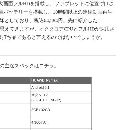
ンチの大画面フルHDを搭載し、ファブレットに位置づけさ
大容量バッテリーを搭載し、10時間以上の連続動画再生
としており、税込64,584円。先に紹介した
と割高に思えてきますが、オクタコアCPUとフルHDが採用さ
値打ち品であると言えるのではないでしょうか。
P8maxの主なスペックはコチラ。
HUAWEI P8max
Android 5.1
オクタコア
(2.2GHz + 1.5GHz)
3GB / 32GB
4,360mAh