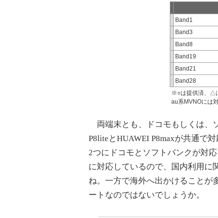
Band1
Band3
Band8
Band19
Band21
Band28
※○は提供済、△
au系MVNOに
両端末とも、ドコモもしくは、ソフ
P8liteとHUAWEI P8maxが
2つにドコモとソフトバンクが対応して
に対応しているので、国内利用に関し
ね。一方で海外へ出かけることが多い
ートなのではないでしょうか。