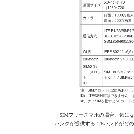
5.0インチHD
画面サイズ
（1280×720）
背面：1300万画素
カメラ
前面：500万画素
LTE:B1/B3/B5/B7/
通信方式
3G:B1/B5/B6/B8/B
GSM:850/900/180
Wi-Fi
IEEE 802.11 b/g/n
Bluetooth
Bluetooth V4.0+L
SIM/SDカ
ードスロッ
SIM1 or SIM2
ト
ト]or[ナノSIM/m
注）
注）SIMスロットは2箇所あり、ど
時にLTE/3G対応はできません。また
す。ナノSIMを指すとSDカード
SIMフリースマホの場合、気にな
バンクが提供するLTEバンドがど