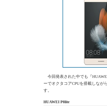
今回発表された中でも『HUAWEI P8
ーでオクタコアCPUを搭載しなが
す。
HUAWEI P8lite