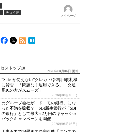
ノ
チョイ得
マイページ
セストップ10
2026年08月06日 更新
“Suicaが使えない”クレカ・QR専用改札機
に賛否 「問題なく運用できる」「交通
系ICの方がスムーズ」
（2026年08月05日）
元グループ会社が「ドコモの銀行」にな
った不満を吸収？ SBI新生銀行が「SBI
の銀行」として最大5.2万円のキャッシュ
バックキャンペーンを開催
（2026年08月05日）
工事不要で14畳まで冷房可能「タンスの