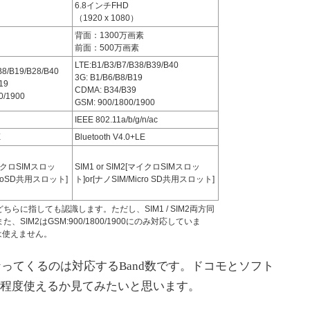
6.8インチFHD
（1920 x 1080）
背面：1300万画素
前面：500万画素
LTE:B1/B3/B7/B38/B39/B40
B8/B19/B28/B40
3G: B1/B6/B8/B19
19
CDMA: B34/B39
0/1900
GSM: 900/1800/1900
IEEE 802.11a/b/g/n/ac
E
Bluetooth V4.0+LE
[マイクロSIMスロッ
SIM1 or SIM2[マイクロSIMスロッ
icroSD共用スロット]
ト]or[ナノSIM/Micro SD共用スロット]
ちらに指しても認識します。ただし、SIM1 / SIM2両方同
、SIM2はGSM:900/1800/1900にのみ対応していま
は使えません。
ってくるのは対応するBand数です。ドコモとソフト
の程度使えるか見てみたいと思います。