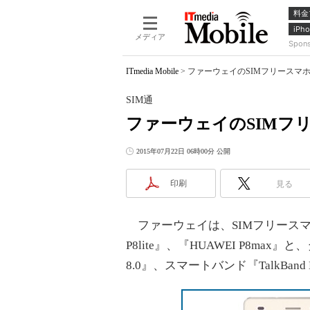
料金
iPho
メディア
Spon
ITmedia Mobile
>
ファーウェイのSIMフリースマホ
SIM通
ファーウェイのSIMフ
2015年07月22日 06時00分 公開
印刷
見る
ファーウェイは、SIMフリースマー
P8lite』、『HUAWEI P8max』と
8.0』、スマートバンド『TalkBan