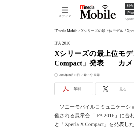
料金
iPho
メディア
Spon
ITmedia Mobile
>
Xシリーズの最上位モデル「Xperia 
IFA 2016
Xシリーズの最上位モデル「X
Compact」発表――カ
2016年09月01日 21時01分 公開
印刷
見る
ソニーモバイルコミュニケーショ
催される展示会「IFA 2016」に合わ
と「Xperia X Compact」