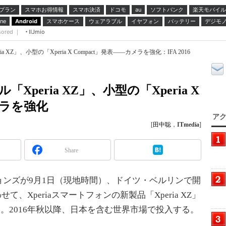
プラン
スマホお得情報
スマホ決済
ドコモ
ソフトバンク
楽天モバイル
au
スマホケース
ウェアラブル
イヤフォン
バッテリー
デジモ
ne
Android
sored ｜
IIJmio
XZ」、小型の「Xperia X Compact」発表――カメラを強化：IFA 2016
peria XZ」、小型の「Xperia X
メラを強化
アク
[
田中聡
，
ITmedia
]
Share
ンズが9月1日（現地時間）、ドイツ・ベルリンで開
せて、Xperiaスマートフォンの新製品「Xperia XZ」
を発表した。2016年秋以降、日本を含む世界市場で投入する。