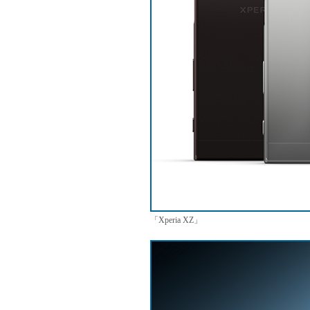
「Xperia XZ」