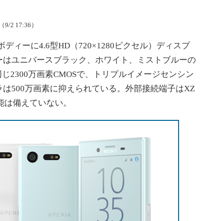
/2 17:36）
mmのボディーに4.6型HD（720×1280ピクセル）ディスプ
ーはユニバースブラック、ホワイト、ミストブルーの
Zと同じ2300万画素CMOSで、トリプルイメージセンシン
は500万画素に抑えられている。外部接続端子はXZ
水性能は備えていない。