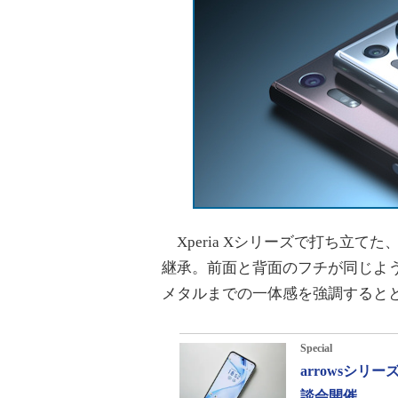
Xperia Xシリーズで打ち立
継承。前面と背面のフチが同じよ
メタルまでの一体感を強調すると
Special
arrowsシ
談会開催