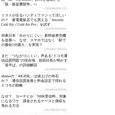
「脱・販促費競争」へ
（2026年08月07日）
ミストが出るハンディファンって涼しい
の？ 家電量販店でも買える「Aecooly
Cold Air／Cold Air Pro」を試す
（2026年08月08日）
JR東日本「分かりにくい」新幹線券売機
を改善へ なぜ、スマホではなく「駅で
の最短1分購入」を実現？
（2026年07月04日）
まだ「つながりにくい」声ある“ドコモ通
信品質問題”の現在地 前田社長が明かす
「道半ば」の詳細解説
（2026年08月06日）
ahamoの「40GB化」は値上げの布石
か？ 通信品質改善と料金設定で揺れる
ドコモの戦略
（2026年08月08日）
なぜ？ カーナビが「NHK受信料」対象
になるワケ 課金されるケースと徴収を
免れる方法
（2025年04月15日）