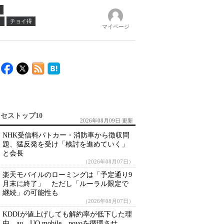
ノ
チョイ得
マイページ
セストップ10
2026年08月09日 更新
NHK受信料パトカー・消防車から徴収問
題、猛反発を受け「検討を進めていく」
と会長
（2026年08月07日）
楽天モバイルのローミングは「予定通り9
月末に終了」 ただし「ルーラル限定で
継続」の可能性も
（2026年08月07日）
KDDIが値上げしても解約率が低下した理
由 au、UQ mobile、povoを循環させ