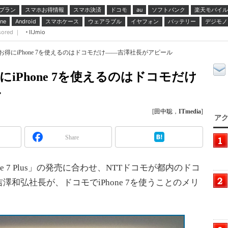
プラン
スマホお得情報
スマホ決済
ドコモ
ソフトバンク
楽天モバイル
au
スマホケース
ウェアラブル
イヤフォン
バッテリー
デジモノ
ne
Android
sored ｜
IIJmio
でお得にiPhone 7を使えるのはドコモだけ――吉澤社長がアピール
にiPhone 7を使えるのはドコモだけ
ル
[
田中聡
，
ITmedia
]
アク
Share
hone 7 Plus」の発売に合わせ、NTTドコモが都内のドコ
和弘社長が、ドコモでiPhone 7を使うことのメリ