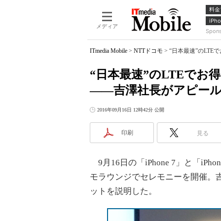
料金
iPho
メディア
Spon
ITmedia Mobile
>
NTTドコモ
>
“日本最速”のLTE
“日本最速”のLTEでお得
――吉澤社長がアピー
2016年09月16日 12時42分 公開
印刷
見る
9月16日の「iPhone 7」と「iP
モラウンジでセレモニーを開催。吉澤
ットを説明した。