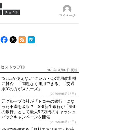
チョイ得
マイページ
セストップ10
2026年08月07日 更新
“Suicaが使えない”クレカ・QR専用改札機
に賛否 「問題なく運用できる」「交通
系ICの方がスムーズ」
（2026年08月05日）
元グループ会社が「ドコモの銀行」にな
った不満を吸収？ SBI新生銀行が「SBI
の銀行」として最大5.2万円のキャッシュ
バックキャンペーンを開催
（2026年08月05日）
SNSで多発する「無料であげます」投稿