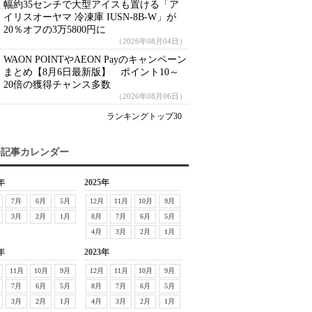
幅約35センチで大型アイスも置ける「ア
イリスオーヤマ 冷凍庫 IUSN-8B-W」が
20％オフの3万5800円に
（2026年08月04日）
WAON POINTやAEON Payのキャンペーン
まとめ【8月6日最新版】 ポイント10～
20倍の獲得チャンス多数
（2026年08月06日）
ランキングトップ30
去記事カレンダー
年
2025年
7月
6月
5月
12月
11月
10月
9月
3月
2月
1月
8月
7月
6月
5月
4月
3月
2月
1月
年
2023年
11月
10月
9月
12月
11月
10月
9月
7月
6月
5月
8月
7月
6月
5月
3月
2月
1月
4月
3月
2月
1月