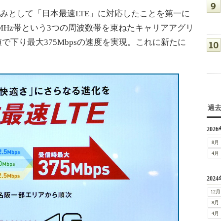
の強みとして「日本最速LTE」に対応したことを第一に
800MHz帯という3つの周波数帯を束ねたキャリアアグリ
で下り最大375Mbpsの速度を実現。これに新たに
過
2026
8月
4月
2024
12月
8月
4月