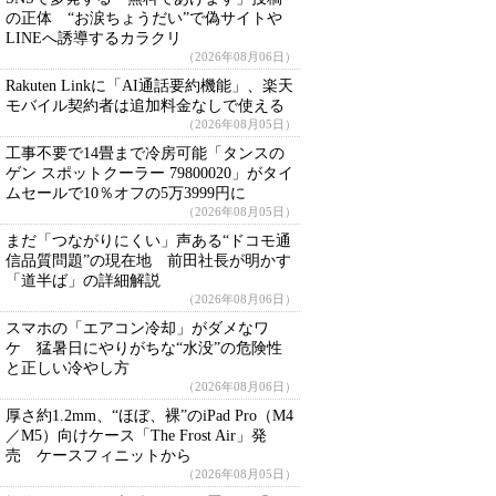
の正体 “お涙ちょうだい”で偽サイトや
LINEへ誘導するカラクリ
（2026年08月06日）
Rakuten Linkに「AI通話要約機能」、楽天
モバイル契約者は追加料金なしで使える
（2026年08月05日）
工事不要で14畳まで冷房可能「タンスの
ゲン スポットクーラー 79800020」がタイ
ムセールで10％オフの5万3999円に
（2026年08月05日）
まだ「つながりにくい」声ある“ドコモ通
信品質問題”の現在地 前田社長が明かす
「道半ば」の詳細解説
（2026年08月06日）
スマホの「エアコン冷却」がダメなワ
ケ 猛暑日にやりがちな“水没”の危険性
と正しい冷やし方
（2026年08月06日）
厚さ約1.2mm、“ほぼ、裸”のiPad Pro（M4
／M5）向けケース「The Frost Air」発
売 ケースフィニットから
（2026年08月05日）