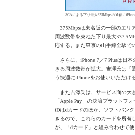
3CAによる下り最大375Mbpsの通信にiPho
375Mbpsは東名阪の一部のエリアに
周波数帯を束ねた下り最大337.5
応する。また東京の山手線全駅での
さらに、iPhone 7／7 Plus
きる周波数帯が拡大。吉澤氏は「
う快適にiPhoneをお使いいただ
また吉澤氏は、サービス面の大き
「Apple Pay」の決済プラッ
iDはdカードのほか、ソフトバン
きるので、これらのカードを所有し
が、「dカード」と組み合わせて