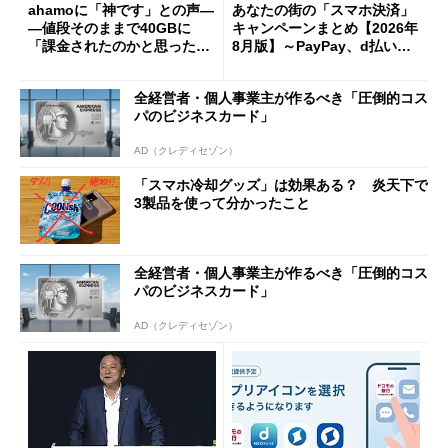
ahamoに「神です」との声―
あなたの街の「スマホ決済」
―値段そのままで40GBに
キャンペーンまとめ【2026年
「課金されたのかと思った」
8月版】～PayPay、d払い、a
と戸惑いも
u PAY、楽天ペイ
全経営者・個人事業主が作るべき「圧倒的コス
パのビジネスカード」
AD（クレディセゾン）
「スマホ冷却グッズ」は効果ある？ 炎天下で
3製品を使って分かったこと
全経営者・個人事業主が作るべき「圧倒的コス
パのビジネスカード」
AD（クレディセゾン）