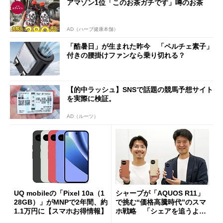
アマゾン1位「このお茶ガチです」噂のお茶
AD（ハーブ健康本舗）
「酷暑日」が生まれた昨今 「ペルチェ素子」
付きの腰掛けファンなら乗り切れる？
【的中ラッシュ】SNSで話題の競馬予想サイト
を実際に検証。
AD（ルーツ）
UQ mobileの「Pixel 10a（1
シャープが「AQUOS R11」
28GB）」がMNPで2年間、約
で挑む“価格高騰時代”のスマ
1.1万円に【スマホお得情報】
ホ戦略 「シェアを追うより
も既存ユーザーを大切に」