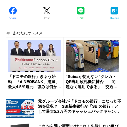
Share
Post
LINE
Hatena
あなたにオススメ
「ドコモの銀行」きょう始
“Suicaが使えない”クレカ・
動 「d NEOBANK」消滅、
QR専用改札機に賛否 「問
最大4.5％還元 強みは何か解
題なく運用できる」「交通系I
説
Cの方がスムーズ」
元グループ会社が「ドコモの銀行」になった不
満を吸収？ SBI新生銀行が「SBIの銀行」と
して最大5.2万円のキャッシュバックキャンペ
ーンを開催
これから選ぶ新型TVはこれ！失敗しない選び