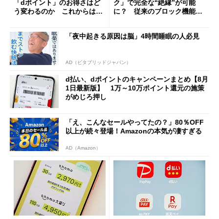
「dポイント」のお得さはど
ク」で完全な“絶縁”が可能
う変わるのか これからは
に？ 従来のブロック機能と
「dカード」の利用が得策？
の決定的な違い
「夜中起きる原因は脳」4時間睡眠の人必見
AD（ビタブリッドジャパン）
d払い、dポイントのキャンペーンまとめ【8月
1日最新版】 1万～10万ポイント還元の施策
がめじろ押し
「え、こんなセールやってたの？」80％OFF
以上が続々登場！Amazonの本気が凄すぎる
AD（Amazon）