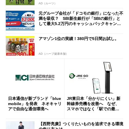
AD（ルーツ）
元グループ会社が「ドコモの銀行」になった不
満を吸収？ SBI新生銀行が「SBIの銀行」と
して最大5.2万円のキャッシュバックキャンペ
ーンを開催
アマゾン1位の実績！380円で5日間お試し。
AD（ハーブ健康本舗）
日本通信が新ブランド「blue
JR東日本「分かりにくい」新
mobile」を発表 ネオキャリ
幹線券売機を改善へ なぜ、
アで自由な通信環境へ
スマホではなく「駅での最短
1分購入」を実現？
【西野亮廣】つくりたいものを追求できる環境
の作り方とは