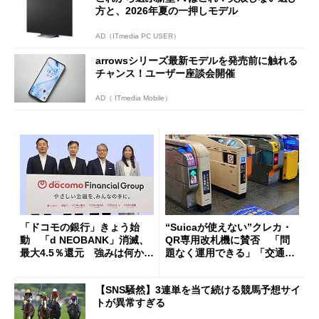
方と、2026年夏の一押しモデル
AD（ITmedia PC USER）
arrowsシリーズ最新モデルを発売前に触れる
チャンス！ユーザー座談会開催
AD（ ITmedia Mobile）
「ドコモの銀行」きょう始
“Suicaが使えない”クレカ・
動 「d NEOBANK」消滅、
QR専用改札機に賛否 「問
最大4.5％還元 強みは何か解
題なく運用できる」「交通系I
説
Cの方がスムーズ」
【SNS騒然】3連単を当て続ける競馬予想サイ
トが異常すぎる