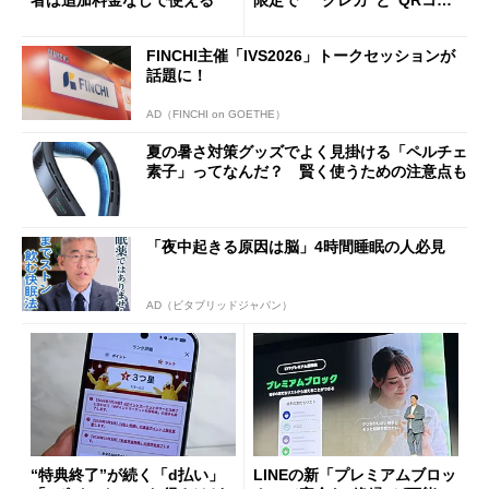
ド”専用
FINCHI主催「IVS2026」トークセッションが
話題に！
AD（FINCHI on GOETHE）
夏の暑さ対策グッズでよく見掛ける「ペルチェ
素子」ってなんだ？ 賢く使うための注意点も
「夜中起きる原因は脳」4時間睡眠の人必見
AD（ビタブリッドジャパン）
“特典終了”が続く「d払い」
LINEの新「プレミアムブロッ