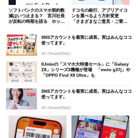
ソフトバンクのスマホ契約数
ドコモの銀行、アプリアイコ
減はいつ止まる？ 宮川社長
ンを選べるよう方針変更
が反転の時期を語る ホッピ
「さまざまなご意見・ご要望
ング対策は「真剣にやりすぎ
を踏まえ」
た」
SNSアカウントを着実に成長。実はみんなココ
使ってます。
AD（Dreaw合同会社）
IIJmioの「スマホ大特価セール」に「Galaxy
Z8」シリーズ3機種が登場 「moto g37j」や
「OPPO Find X9 Ultra」も
SNSアカウントを着実に成長。実はみんなココ
使ってます。
AD（Dreaw合同会社）