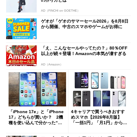
AD（FINCHI on GOETHE）
ゲオが「ゲオのサマーセール2026」を8月8日
から開催、中古のスマホやゲームがお得に
「え、こんなセールやってたの？」80％OFF
以上が続々登場！Amazonの本気が凄すぎる
AD（Amazon）
「iPhone 17e」と「iPhone
4キャリアで買うべきおすす
17」どちらが買いか？ 2機
めスマホ【2026年8月版】
種を使い込んで分かった“ス
「一括1円」「月1円」からお
ペック表にない違い”
得なiPhone／Pixel／Galaxy
まで