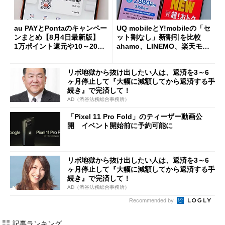
au PAYとPontaのキャンペー
UQ mobileとY!mobileの「セ
ンまとめ【8月4日最新版】
ット割なし」新割引を比較
1万ポイント還元や10～20％
ahamo、LINEMO、楽天モバ
還元あり
イルよりもお得？
リボ地獄から抜け出したい人は、返済を3～6
ヶ月停止して『大幅に減額してから返済する手
続き』で完済して！
AD（渋谷法務総合事務所）
「Pixel 11 Pro Fold」のティーザー動画公
開 イベント開始前に予約可能に
リボ地獄から抜け出したい人は、返済を3～6
ヶ月停止して『大幅に減額してから返済する手
続き』で完済して！
AD（渋谷法務総合事務所）
Recommended by
記事ランキング