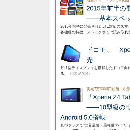
最新スマートフォン徹底
2015年前半
――基本スペ
2015年前半に発売されたLTE対応の
各機種の特徴、スペック表では読み取れ
ドコモ、「Xperi
売
10.1型ディスプレイを搭載したドコモ向けタブレ
る。
（2015/7/14）
実売7万6000円前後（税
「Xperia Z4
――10型級の
Android 5.0搭載
10型クラスで“世界最薄・最軽量”をうたうソニ