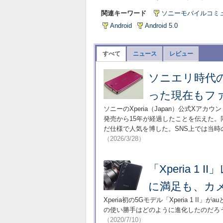
関連キーワード
ソニーモバイルコミ
Android
Android 5.0
すべて
ニュース
レビュー
ソニエリ時代の名
った現在もフ
ソニーのXperia（Japan）公式Xアカウ
発売から15年が経過したことを伝えた
だ仕様で人気を博した。SNS上では当
（2026/3/28）
「Xperia 
に満足も、カ
Xperia初の5Gモデル「Xperia 1 
の使い勝手はどのように進化したのだろ
（2020/7/10）