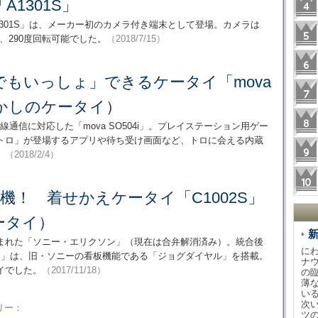
1301S」
1301S」は、メーカー初のカメラ付き端末として登場。カメラは
れ、290度回転可能でした。
（2018/7/15）
もいっしょ」できるケータイ「mova
（懐かしのケータイ）
通信に対応した「mova SO504i」。プレイステーション用ゲー
トロ」が登場するアプリや待ち受け画面など、トロに会える内蔵
。
（2018/2/4）
号機！ 着せかえケータイ「C1002S」
ータイ）
まれた「ソニー・エリクソン」（現在は合弁解消済み）。統合後
に
2S」は、旧・ソニーの看板機能である「ジョグダイヤル」を搭載。
ナ
イでした。
（2017/11/18）
の
薄
い
次
リー：
ツ