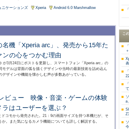
ュニケーションズ
Xperia
Android 6.0 Marshmallow
こ
機「Xperia arc」、発売から15年た
「
ァンの心をつかむ理由
X
ントが3月24日にポストを更新し、スマートフォン「Xperia arc」の
。同モデルは背面の弧を描くデザインや当時の最新技術を詰め込ん
「
時のデザインや機能を懐かしむ声が多数あがっている。
2
「
1 II」レビュー 映像・音楽・ゲームの体験
ソ
a
メラはユーザーを選ぶ？
S
Z
II」がauとドコモから発売された。21：9の画面サイズを持つ本機だが、そ
うか。また気になるカメラ機能についても詳しく解説する。
ソ