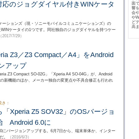
対応のジョグダイヤル付きWINケータ
面
響
会
や
ど
ケーションズ（現・ソニーモバイルコミュニケーションズ）の
高
したWINケータイの1つです。同社独自のジョグダイヤルを持つケー
（2017/7/29）
a Z3／Z3 Compact／A4」をAndroid
ョンアップ
a Z3 Compact SO-02G」「Xperia A4 SO-04G」が、Android
d 6.0の新機能のほか、メーカー独自の変更点や不具合修正も行われ
続き：
「Xperia Z5 SOV32」のOSバージョ
ndroid 6.0に
droid 6.0にバージョンアップする。6月7日から、端末単体か、インター
だ。
（2016/6/3）