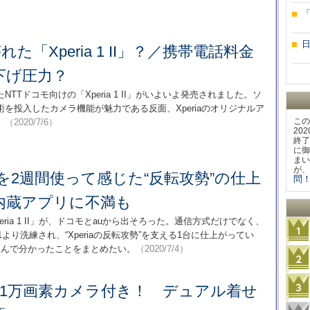
れた「Xperia 1 II」？／携帯電話料金
下げ圧力？
Tドコモ向けの「Xperia 1 II」がいよいよ発売されました。ソ
を投入したカメラ機能が魅力である反面、Xperiaのオリジナルア
この
。
（2020/7/6）
20
終了
に御
まい
が、
 II」を2週間使って感じた“反転攻勢”の仕上
問！
内蔵アプリに不満も
peria 1 II」が、ドコモとauから出そろった。通信方式だけでなく、
1より洗練され、“Xperiaの反転攻勢”を支える1台に仕上がってい
込んで分かったことをまとめたい。
（2020/7/4）
31万画素カメラ付き！ デュアル着せ