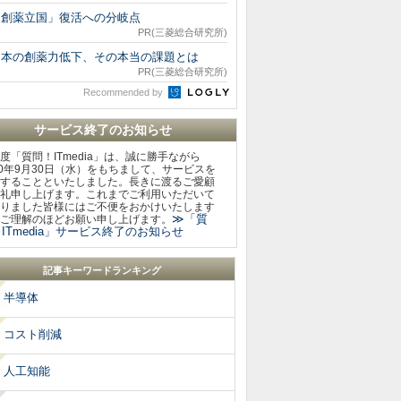
「創薬立国」復活への分岐点
PR(三菱総合研究所)
日本の創薬力低下、その本当の課題とは
PR(三菱総合研究所)
Recommended by
サービス終了のお知らせ
度「質問！ITmedia」は、誠に勝手ながら
20年9月30日（水）をもちまして、サービスを
することといたしました。長きに渡るご愛顧
礼申し上げます。これまでご利用いただいて
りました皆様にはご不便をおかけいたします
≫「質
ご理解のほどお願い申し上げます。
ITmedia」サービス終了のお知らせ
記事キーワードランキング
半導体
コスト削減
人工知能