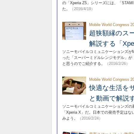
の「Xperia Z5」シリーズには、「S
た。
（2016/4/19）
Mobile World Congress 
超狭額縁のス
解説する「Xper
ソニーモバイルコミュニケーションズがMWC
った「スーパーミドルレンジモデル」が「X
と思うのでご紹介する。
（2016/2/26）
Mobile World Congress 
快適な生活を
と動画で解説する
ソニーモバイルコミュニケーションズの新た
「Xperia X」だ。日本での発売予定
みよう。
（2016/2/24）