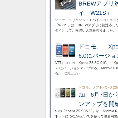
BREWアプリ
イ「W21S」
ソニー・エリクソン・モバイルコミュニ
「W21S」は、BREWアプリに初対応
タイとして、根強い人気を誇りました。
ドコモ、「Xperi
6.0にバージ
NTTドコモの「Xperia Z3 SO-01G」「Xperi
6.0にバージョンアップする。Androi
る。
（2016/8/9）
ドコモ、ソフトバンクに
au、6月7日から
ンアップを開始 A
auの「Xperia Z5 SOV32」が、An
ネットにつながったPCを使って更新可能