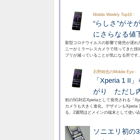
Mobile Weekly Top10：
“らしさ”がそが
にさらなる値
新型コロナウイルスの影響で発売が遅れたNT
ニーがミラーレスカメラで培ってきた技術
プリが減っていることが気になる所です
石野純也のMobile Eye：
「Xperia 1
がり ただし
初の5G対応Xperiaとして発売される「X
カメラも大きく進化。デザインもXperia 
る。2週間ほどメインの端末として使い
ソニエリ初の