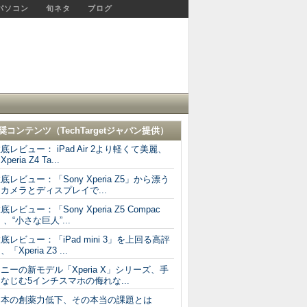
パソコン
旬ネタ
ブログ
奨コンテンツ（
TechTargetジャパン
提供）
底レビュー： iPad Air 2より軽くて美麗、
Xperia Z4 Ta...
底レビュー：「Sony Xperia Z5」から漂う
カメラとディスプレイで...
底レビュー：「Sony Xperia Z5 Compac
」、“小さな巨人”...
底レビュー：「iPad mini 3」を上回る高評
、「Xperia Z3 ...
ニーの新モデル「Xperia X」シリーズ、手
なじむ5インチスマホの侮れな...
日本の創薬力低下、その本当の課題とは