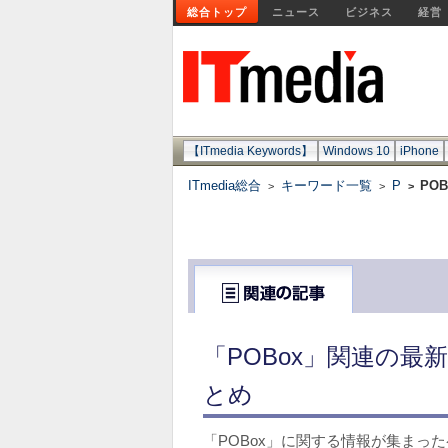
総合トップ
ニュース
ビジネス
経営
【ITmedia Keywords】
Windows 10
iPhone
ITmedia総合
キーワード一覧
P
POB
>
>
>
「POBox」関連の最
とめ
「POBox」に関する情報が集まっ