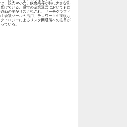
では、観光や小売、飲食業等が特に大きな影
を受けている。通常の企業運営においても面
や通勤の場がリスク視され、サーモグラフィ
Web会議ツールの活用、テレワークの実現な
テクノロジーによるリスク回避策への注目が
まっている。