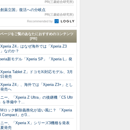
PR(三菱総合研究所)
「創薬立国」復活への分岐点
PR(三菱総合研究所)
Recommended by
のページをご覧のあなたにおすすめのコンテンツ
[PR]
Xperia Z4」はなぜ海外では「Xperia Z3
＋」なのか？
peria新モデル「Xperia SP」「Xperia L」発
表
Xperia Tablet Z」ドコモXi対応モデル、3月
2日発売
Xperia Z4」、海外では「Xperia Z3+」とし
て発売へ
ニー、「Xperia Z Ultra」の後継機「C5 Ultr
」を準備中？...
IMロック解除義務化が追い風に？ 「Xperia
3 Compact」が3...
ニー、「Xperia X」シリーズ3機種を発表
今夏発売