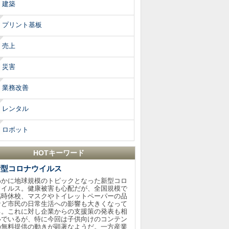
建築
プリント基板
売上
災害
業務改善
レンタル
ロボット
HOTキーワード
新型コロナウイルス
わかに地球規模のトピックとなった新型コロ
ウイルス。健康被害も心配だが、全国規模で
臨時休校、マスクやトイレットペーパーの品
など市民の日常生活への影響も大きくなって
る。これに対し企業からの支援策の発表も相
いでいるが、特に今回は子供向けのコンテン
の無料提供の動きが顕著なようだ。一方産業