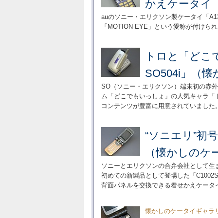
かえケータイ「A
auのソニー・エリクソン製ケータイ「A
「MOTION EYE」という愛称が付けら
トロと「どこで
SO504i」
SO（ソニー・エリクソン）端末初の赤外線
ム「どこでもいっしょ」の人気キャラ「
コンテンツが豊富に用意されていました
“ソニエリ”初
（懐かしのケ
ソニーとエリクソンの合弁会社として生
初めての新製品として登場した「C100
背面パネルを交換できる着せかえケータ
懐かしのケータイギャラ