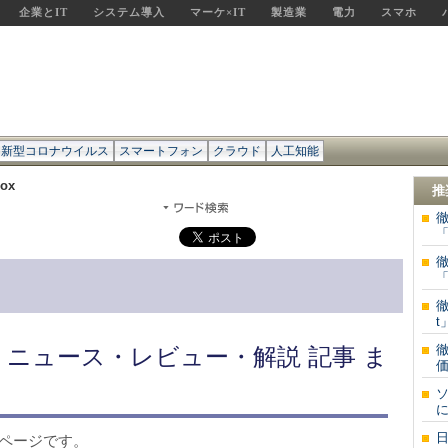
企業とIT
システム導入
マーケ×IT
製造業
電力
スマホ
新型コロナウイルス
スマートフォン
クラウド
人工知能
ox
推
徹
「
徹
「
徹
t
徹
新 ニュース・レビュー・解説 記事 ま
価
ソ
に
たページです。