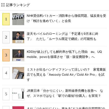
記事ランキング
NHK受信料パトカー・消防車から徴収問題、猛反発を受
け「検討を進めていく」と会長
楽天モバイルのローミングは「予定通り9月末に終
了」 ただし「ルーラル限定で継続」の可能性も
KDDIが値上げしても解約率が低下した理由 au、UQ
mobile、povoを循環させ「脱・販促費競争」へ
ミストが出るハンディファンって涼しいの？ 家電量販
店でも買える「Aecooly Cold Air／Cold Air Pro」を試
す
JR東日本「分かりにくい」新幹線券売機を改善へ な
ぜ、スマホではなく「駅での最短1分購入」を実現？
まだ「つながりにくい」声ある“ドコモ通信品質問題”の