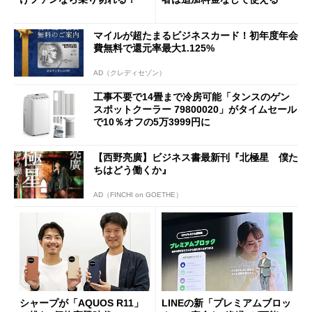
マイルが超たまるビジネスカード！初年度年会
費無料で還元率最大1.125%
AD（クレディセゾン）
工事不要で14畳まで冷房可能「タンスのゲン
スポットクーラー 79800020」がタイムセール
で10％オフの5万3999円に
【西野亮廣】ビジネス書最新刊『北極星 僕た
ちはどう働くか』
AD（FINCHI on GOETHE）
シャープが「AQUOS R11」
LINEの新「プレミアムブロッ