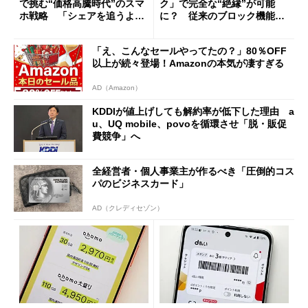
で挑む“価格高騰時代”のスマ
ク」で完全な“絶縁”が可能
ホ戦略 「シェアを追うより
に？ 従来のブロック機能と
も既存ユーザーを大切に」
の決定的な違い
「え、こんなセールやってたの？」80％OFF
以上が続々登場！Amazonの本気が凄すぎる
AD（Amazon）
KDDIが値上げしても解約率が低下した理由 a
u、UQ mobile、povoを循環させ「脱・販促
費競争」へ
全経営者・個人事業主が作るべき「圧倒的コス
パのビジネスカード」
AD（クレディセゾン）