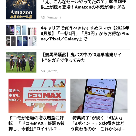
「え、こんなセールやってたの？」80％OFF
も
以上が続々登場！Amazonの本気が凄すぎる
AD（Amazon）
4キャリアで買うべきおすすめスマホ【2026年
8月版】「一括1円」「月1円」からお得なiPho
ne／Pixel／Galaxyまで
【競馬民騒然】鬼バズ中の“3連単連発サイ
ト”をガチで使ってみた
AD（ルーツ）
ドコモが念願の増収増益に好
“特典終了”が続く「d払い」
転 「ドコモMAX」好調も後
「dポイント」のお得さはど
押し、今後は“ロイヤルユー
う変わるのか これからは
ザー”を重視
「dカード」の利用が得策？