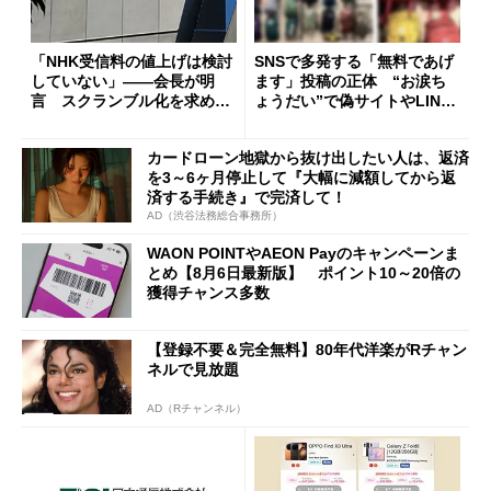
「NHK受信料の値上げは検討
SNSで多発する「無料であげ
していない」――会長が明
ます」投稿の正体 “お涙ち
言 スクランブル化を求める
ょうだい”で偽サイトやLINE
声絶えず
へ誘導するカラクリ
カードローン地獄から抜け出したい人は、返済
を3～6ヶ月停止して『大幅に減額してから返
済する手続き』で完済して！
AD（渋谷法務総合事務所）
WAON POINTやAEON Payのキャンペーンま
とめ【8月6日最新版】 ポイント10～20倍の
獲得チャンス多数
【登録不要＆完全無料】80年代洋楽がRチャン
ネルで見放題
AD（Rチャンネル）