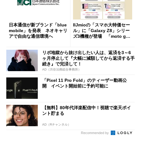
日本通信が新ブランド「blue
IIJmioの「スマホ大特価セー
mobile」を発表 ネオキャリ
ル」に「Galaxy Z8」シリー
アで自由な通信環境へ
ズ3機種が登場 「moto g37
j」や「OPPO Find X9 Ultr
a」も
リボ地獄から抜け出したい人は、返済を3～6
ヶ月停止して『大幅に減額してから返済する手
続き』で完済して！
AD（渋谷法務総合事務所）
「Pixel 11 Pro Fold」のティーザー動画公
開 イベント開始前に予約可能に
【無料】80年代洋楽配信中！視聴で楽天ポイ
ント貯まる
AD（Rチャンネル）
Recommended by