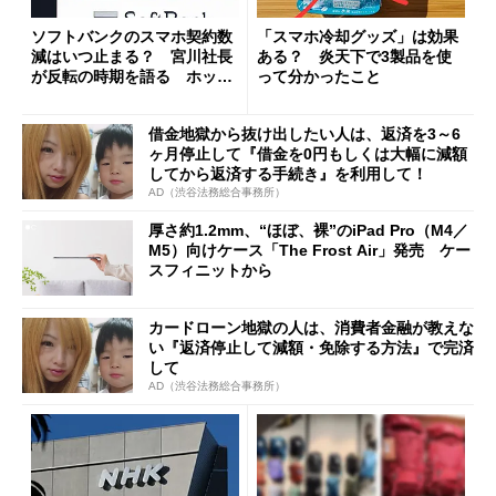
ソフトバンクのスマホ契約数
「スマホ冷却グッズ」は効果
減はいつ止まる？ 宮川社長
ある？ 炎天下で3製品を使
が反転の時期を語る ホッピ
って分かったこと
ング対策は「真剣にやりすぎ
た」
借金地獄から抜け出したい人は、返済を3～6
ヶ月停止して『借金を0円もしくは大幅に減額
してから返済する手続き』を利用して！
AD（渋谷法務総合事務所）
厚さ約1.2mm、“ほぼ、裸”のiPad Pro（M4／
M5）向けケース「The Frost Air」発売 ケー
スフィニットから
カードローン地獄の人は、消費者金融が教えな
い『返済停止して減額・免除する方法』で完済
して
AD（渋谷法務総合事務所）