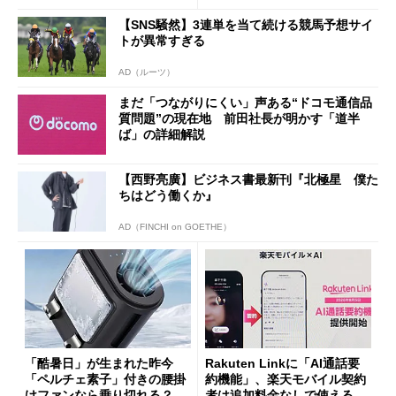
【SNS騒然】3連単を当て続ける競馬予想サイ
トが異常すぎる
AD（ルーツ）
まだ「つながりにくい」声ある“ドコモ通信品
質問題”の現在地 前田社長が明かす「道半
ば」の詳細解説
【西野亮廣】ビジネス書最新刊『北極星 僕た
ちはどう働くか』
AD（FINCHI on GOETHE）
「酷暑日」が生まれた昨今
Rakuten Linkに「AI通話要
「ペルチェ素子」付きの腰掛
約機能」、楽天モバイル契約
けファンなら乗り切れる？
者は追加料金なしで使える