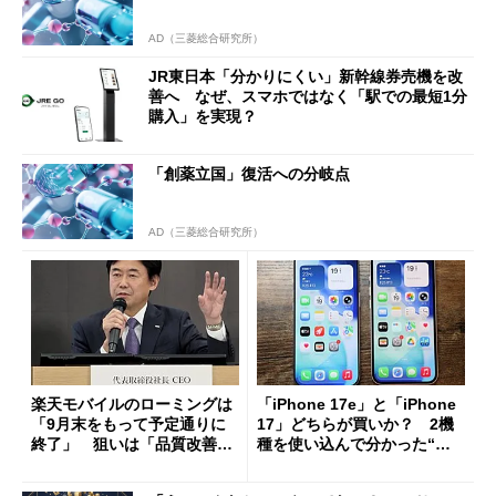
AD（三菱総合研究所）
JR東日本「分かりにくい」新幹線券売機を改
善へ なぜ、スマホではなく「駅での最短1分
購入」を実現？
「創薬立国」復活への分岐点
AD（三菱総合研究所）
楽天モバイルのローミングは
「iPhone 17e」と「iPhone
「9月末をもって予定通りに
17」どちらが買いか？ 2機
終了」 狙いは「品質改善」
種を使い込んで分かった“ス
ただし「ルーラル限定で期
ペック表にない違い”
限を切った新契約」の可能性