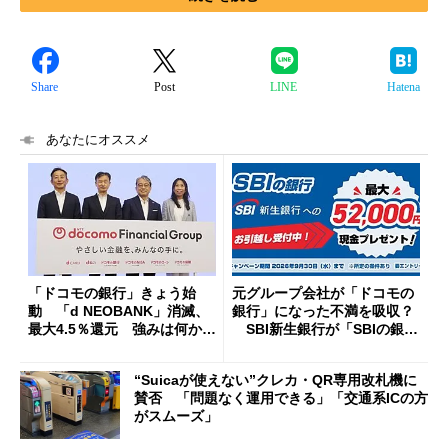
Share
Post
LINE
Hatena
あなたにオススメ
「ドコモの銀行」きょう始
元グループ会社が「ドコモの
動 「d NEOBANK」消滅、
銀行」になった不満を吸収？
最大4.5％還元 強みは何か解
SBI新生銀行が「SBIの銀
説
行」として最大5.2万円のキャ
ッシュバックキャンペーンを
“Suicaが使えない”クレカ・QR専用改札機に
開催
賛否 「問題なく運用できる」「交通系ICの方
がスムーズ」