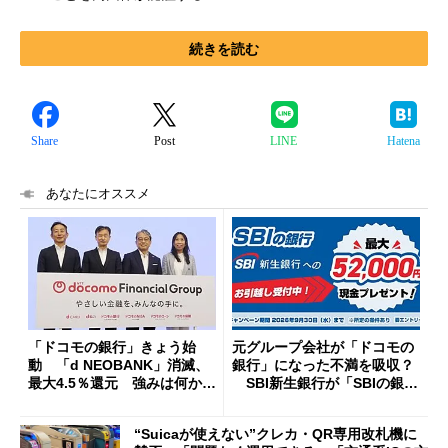
続きを読む
Share
Post
LINE
Hatena
あなたにオススメ
「ドコモの銀行」きょう始
元グループ会社が「ドコモの
動 「d NEOBANK」消滅、
銀行」になった不満を吸収？
最大4.5％還元 強みは何か解
SBI新生銀行が「SBIの銀
説
行」として最大5.2万円のキャ
ッシュバックキャンペーンを
“Suicaが使えない”クレカ・QR専用改札機に
開催