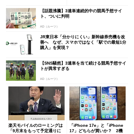
【話題沸騰】3連単連続的中の競馬予想サイ
ト、ついに判明
AD（ルーツ）
JR東日本「分かりにくい」新幹線券売機を改
善へ なぜ、スマホではなく「駅での最短1分
購入」を実現？
【SNS騒然】3連単を当て続ける競馬予想サイ
トが異常すぎる
AD（ルーツ）
楽天モバイルのローミングは
「iPhone 17e」と「iPhone
「9月末をもって予定通りに
17」どちらが買いか？ 2機