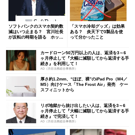
ソフトバンクのスマホ契約数
「スマホ冷却グッズ」は効果
減はいつ止まる？ 宮川社長
ある？ 炎天下で3製品を使
が反転の時期を語る ホッピ
って分かったこと
ング対策は「真剣にやりすぎ
た」
カードローン50万円以上の人は、返済を3～6
ヶ月停止して『大幅に減額してから返済する手
続き』を利用して！
AD（渋谷法務総合事務所）
厚さ約1.2mm、“ほぼ、裸”のiPad Pro（M4／
M5）向けケース「The Frost Air」発売 ケー
スフィニットから
リボ地獄から抜け出したい人は、返済を3～6
ヶ月停止して『大幅に減額してから返済する手
続き』で完済して！
AD（渋谷法務総合事務所）