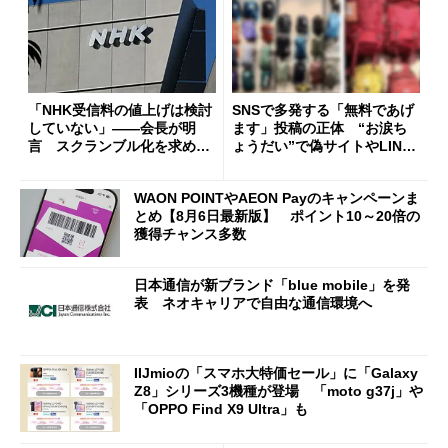
「NHK受信料の値上げは検討
SNSで多発する「無料であげ
していない」――会長が明
ます」投稿の正体 “お涙ち
言 スクランブル化を求める
ょうだい”で偽サイトやLINE
声絶えず
へ誘導するカラクリ
WAON POINTやAEON Payのキャンペーンま
とめ【8月6日最新版】 ポイント10～20倍の
獲得チャンス多数
日本通信が新ブランド「blue mobile」を発
表 ネオキャリアで自由な通信環境へ
IIJmioの「スマホ大特価セール」に「Galaxy
Z8」シリーズ3機種が登場 「moto g37j」や
「OPPO Find X9 Ultra」も