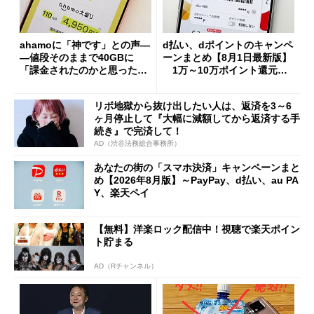
ahamoに「神です」との声―
d払い、dポイントのキャンペ
―値段そのままで40GBに
ーンまとめ【8月1日最新版】
「課金されたのかと思った」
1万～10万ポイント還元の
と戸惑いも
施策がめじろ押し
リボ地獄から抜け出したい人は、返済を3～6
ヶ月停止して『大幅に減額してから返済する手
続き』で完済して！
AD（渋谷法務総合事務所）
あなたの街の「スマホ決済」キャンペーンまと
め【2026年8月版】～PayPay、d払い、au PA
Y、楽天ペイ
【無料】洋楽ロック配信中！視聴で楽天ポイン
ト貯まる
AD（Rチャンネル）