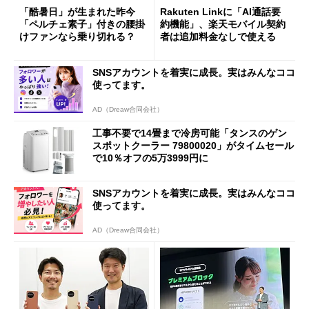
「酷暑日」が生まれた昨今
Rakuten Linkに「AI通話要
「ペルチェ素子」付きの腰掛
約機能」、楽天モバイル契約
けファンなら乗り切れる？
者は追加料金なしで使える
SNSアカウントを着実に成長。実はみんなココ
使ってます。
AD（Dreaw合同会社）
工事不要で14畳まで冷房可能「タンスのゲン
スポットクーラー 79800020」がタイムセール
で10％オフの5万3999円に
SNSアカウントを着実に成長。実はみんなココ
使ってます。
AD（Dreaw合同会社）