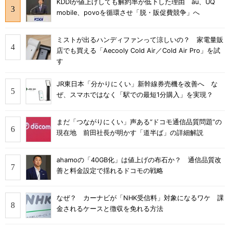
KDDIが値上げしても解約率が低下した理由 au、UQ
mobile、povoを循環させ「脱・販促費競争」へ
ミストが出るハンディファンって涼しいの？ 家電量販
店でも買える「Aecooly Cold Air／Cold Air Pro」を試
す
JR東日本「分かりにくい」新幹線券売機を改善へ な
ぜ、スマホではなく「駅での最短1分購入」を実現？
まだ「つながりにくい」声ある“ドコモ通信品質問題”の
現在地 前田社長が明かす「道半ば」の詳細解説
ahamoの「40GB化」は値上げの布石か？ 通信品質改
善と料金設定で揺れるドコモの戦略
なぜ？ カーナビが「NHK受信料」対象になるワケ 課
金されるケースと徴収を免れる方法