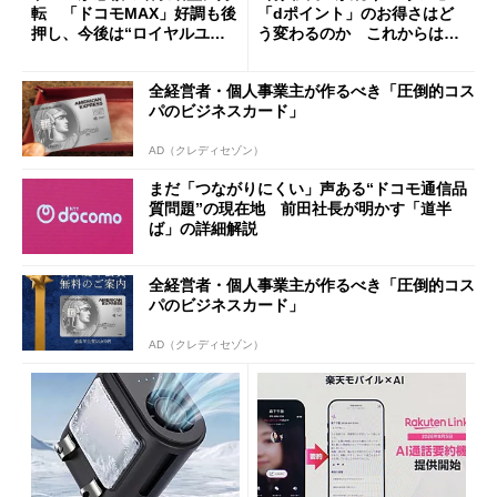
転 「ドコモMAX」好調も後
「dポイント」のお得さはど
押し、今後は“ロイヤルユー
う変わるのか これからは
ザー”を重視
「dカード」の利用が得策？
全経営者・個人事業主が作るべき「圧倒的コス
パのビジネスカード」
AD（クレディセゾン）
まだ「つながりにくい」声ある“ドコモ通信品
質問題”の現在地 前田社長が明かす「道半
ば」の詳細解説
全経営者・個人事業主が作るべき「圧倒的コス
パのビジネスカード」
AD（クレディセゾン）