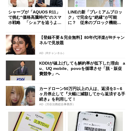
シャープが「AQUOS R11」
LINEの新「プレミアムブロッ
で挑む“価格高騰時代”のスマ
ク」で完全な“絶縁”が可能
ホ戦略 「シェアを追うより
に？ 従来のブロック機能と
も既存ユーザーを大切に」
の決定的な違い
【登録不要＆完全無料】80年代洋楽がRチャン
ネルで見放題
AD（Rチャンネル）
KDDIが値上げしても解約率が低下した理由 a
u、UQ mobile、povoを循環させ「脱・販促
費競争」へ
カードローン50万円以上の人は、返済を3～6
ヶ月停止して『大幅に減額してから返済する手
続き』を利用して！
AD（渋谷法務総合事務所）