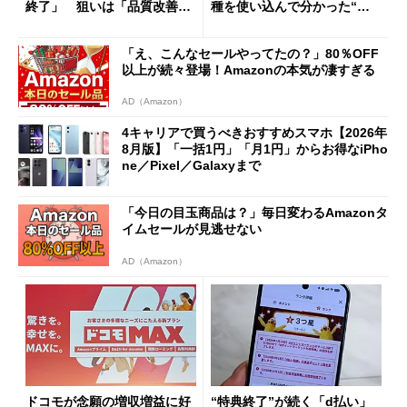
終了」 狙いは「品質改善」
種を使い込んで分かった“ス
ただし「ルーラル限定で期
ペック表にない違い”
限を切った新契約」の可能性
「え、こんなセールやってたの？」80％OFF
も
以上が続々登場！Amazonの本気が凄すぎる
AD（Amazon）
4キャリアで買うべきおすすめスマホ【2026年
8月版】「一括1円」「月1円」からお得なiPho
ne／Pixel／Galaxyまで
「今日の目玉商品は？」毎日変わるAmazonタ
イムセールが見逃せない
AD（Amazon）
ドコモが念願の増収増益に好
“特典終了”が続く「d払い」