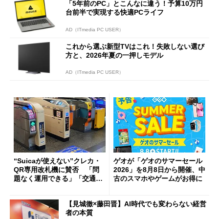
「5年前のPC」とこんなに違う！予算10万円
台前半で実現する快適PCライフ
AD（ITmedia PC USER）
これから選ぶ新型TVはこれ！失敗しない選び
方と、2026年夏の一押しモデル
AD（ITmedia PC USER）
“Suicaが使えない”クレカ・
ゲオが「ゲオのサマーセール
QR専用改札機に賛否 「問
2026」を8月8日から開催、中
題なく運用できる」「交通系I
古のスマホやゲームがお得に
Cの方がスムーズ」
【見城徹×藤田晋】AI時代でも変わらない経営
者の本質