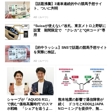
【話題沸騰】3連単連続的中の競馬予想サイ
開催
ト、ついに判明
AD（ルーツ）
“Suicaが使えない”改札、東京メトロ上野駅に
設置 期間限定で “クレカ”と“QRコード”専
用
【的中ラッシュ】SNSで話題の競馬予想サイト
を実際に検証。
AD（ルーツ）
シャープが「AQUOS R11」
熊本地震の影響で通信障害が
で挑む“価格高騰時代”のスマ
続く ドコモとKDDIはJAPA
ホ戦略 「シェアを追うより
Nローミングを提供中、無料