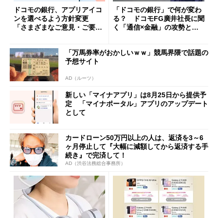
ドコモの銀行、アプリアイコ
「ドコモの銀行」で何が変わ
ンを選べるよう方針変更
る？ ドコモFG廣井社長に聞
「さまざまなご意見・ご要望
く「通信×金融」の攻勢とグ
を踏まえ」
ループ戦略
「万馬券率がおかしいｗｗ」競馬界隈で話題の
予想サイト
AD（ルーツ）
新しい「マイナアプリ」は8月25日から提供予
定 「マイナポータル」アプリのアップデート
として
カードローン50万円以上の人は、返済を3～6
ヶ月停止して『大幅に減額してから返済する手
続き』で完済して！
AD（渋谷法務総合事務所）