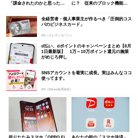
「課金されたのかと思った」
に？ 従来のブロック機能と
と戸惑いも
の決定的な違い
全経営者・個人事業主が作るべき「圧倒的コス
パのビジネスカード」
AD（クレディセゾン）
d払い、dポイントのキャンペーンまとめ【8月
1日最新版】 1万～10万ポイント還元の施策
がめじろ押し
SNSアカウントを着実に成長。実はみんなココ
使ってます。
AD（Dreaw合同会社）
折りたたみスマホ「OPPO Fi
あなたの街の「スマホ決済」