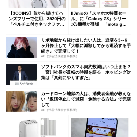
【3COINS】首から掛けてハ
IIJmioの「スマホ大特価セー
ンズフリーで使用、3520円の
ル」に「Galaxy Z8」シリー
「ペルチェ付きネックファ
ズ3機種が登場 「moto g37
ン」
j」や「OPPO Find X9 Ultr
a」も
リボ地獄から抜け出したい人は、返済を3～6
ヶ月停止して『大幅に減額してから返済する手
続き』で完済して！
AD（渋谷法務総合事務所）
ソフトバンクのスマホ契約数減はいつ止まる？
宮川社長が反転の時期を語る ホッピング対
策は「真剣にやりすぎた」
カードローン地獄の人は、消費者金融が教えな
い『返済停止して減額・免除する方法』で完済
して
AD（渋谷法務総合事務所）