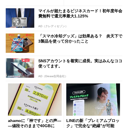
も既存ユーザーを大切に」
Wi-Fi「00000JAPAN」も開
放
マイルが超たまるビジネスカード！初年度年会
費無料で還元率最大1.125%
AD（クレディセゾン）
「スマホ冷却グッズ」は効果ある？ 炎天下で
3製品を使って分かったこと
SNSアカウントを着実に成長。実はみんなココ
使ってます。
AD（Dreaw合同会社）
ahamoに「神です」との声―
LINEの新「プレミアムブロッ
―値段そのままで40GBに
ク」で完全な“絶縁”が可能