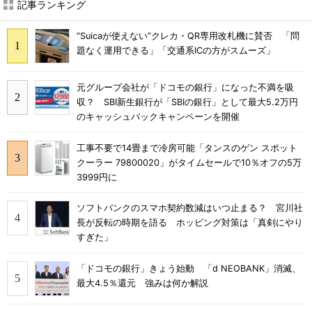
記事ランキング
“Suicaが使えない”クレカ・QR専用改札機に賛否 「問
題なく運用できる」「交通系ICの方がスムーズ」
元グループ会社が「ドコモの銀行」になった不満を吸
収？ SBI新生銀行が「SBIの銀行」として最大5.2万円
のキャッシュバックキャンペーンを開催
工事不要で14畳まで冷房可能「タンスのゲン スポット
クーラー 79800020」がタイムセールで10％オフの5万
3999円に
ソフトバンクのスマホ契約数減はいつ止まる？ 宮川社
長が反転の時期を語る ホッピング対策は「真剣にやり
すぎた」
「ドコモの銀行」きょう始動 「d NEOBANK」消滅、
最大4.5％還元 強みは何か解説