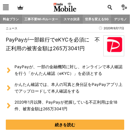
料金プラン
工事不要Wi-Fiルーター
スマホ決済
世界を変える5G
デジモノ
ニュース
2020年9月17日
PayPayが一部銀行でeKYCを必須に 不
正利用の被害金額は265万3041円
PayPayが、一部の金融機関に対し、オンラインで本人確認
を行う「かんたん確認（eKYC）」を必須とする
かんたん確認では、本人の写真と身分証をPayPayアプリ上
でアップロードして本人確認をする
2020年1月以降、PayPayが把握している不正利用は全18
件、被害金額は265万3041円
続きを読む