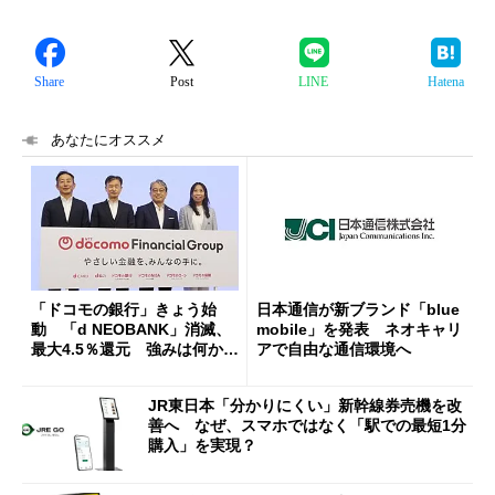
Share
Post
LINE
Hatena
あなたにオススメ
「ドコモの銀行」きょう始
日本通信が新ブランド「blue
動 「d NEOBANK」消滅、
mobile」を発表 ネオキャリ
最大4.5％還元 強みは何か解
アで自由な通信環境へ
説
JR東日本「分かりにくい」新幹線券売機を改
善へ なぜ、スマホではなく「駅での最短1分
購入」を実現？