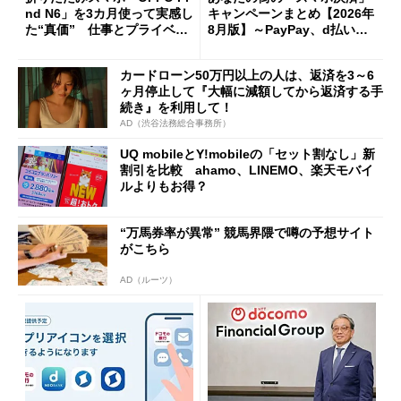
nd N6」を3カ月使って実感し
キャンペーンまとめ【2026年
た“真価” 仕事とプライベー
8月版】～PayPay、d払い、a
トで大活躍
u PAY、楽天ペイ
カードローン50万円以上の人は、返済を3～6
ヶ月停止して『大幅に減額してから返済する手
続き』を利用して！
AD（渋谷法務総合事務所）
UQ mobileとY!mobileの「セット割なし」新
割引を比較 ahamo、LINEMO、楽天モバイ
ルよりもお得？
“万馬券率が異常” 競馬界隈で噂の予想サイト
がこちら
AD（ルーツ）