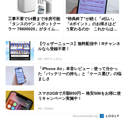
工事不要で14畳まで冷房可能
“特典終了”が続く「d払い」
「タンスのゲン スポットクー
「dポイント」のお得さはど
ラー 79800020」がタイムセ
う変わるのか これからは
ールで10％オフの5万3999円
「dカード」の利用が得策？
に
【ウェザーニュース】無料配信中！Rチャンネ
ルなら登録不要！
AD（Rチャンネル）
「iPhone Air」本音レビュー：使って分かっ
た「バッテリーの持ち」と「ケース選び」の悩
ましさ
スマホ2GBで月額850円～ 格安SIMをお得に使
うキャンペーン実施中！
AD（IIJmio）
Recommended by