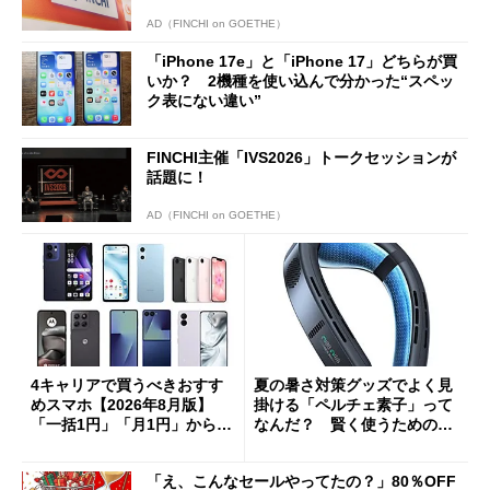
AD（FINCHI on GOETHE）
「iPhone 17e」と「iPhone 17」どちらが買
いか？ 2機種を使い込んで分かった“スペッ
ク表にない違い”
FINCHI主催「IVS2026」トークセッションが
話題に！
AD（FINCHI on GOETHE）
4キャリアで買うべきおすす
夏の暑さ対策グッズでよく見
めスマホ【2026年8月版】
掛ける「ペルチェ素子」って
「一括1円」「月1円」からお
なんだ？ 賢く使うための注
得なiPhone／Pixel／Galaxy
意点も
まで
「え、こんなセールやってたの？」80％OFF