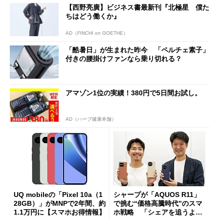
【西野亮廣】ビジネス書最新刊『北極星 僕た
ちはどう働くか』
AD（FINCHI on GOETHE）
「酷暑日」が生まれた昨今 「ペルチェ素子」
付きの腰掛けファンなら乗り切れる？
アマゾン1位の実績！380円で5日間お試し。
AD（ハーブ健康本舗）
UQ mobileの「Pixel 10a（1
シャープが「AQUOS R11」
28GB）」がMNPで2年間、約
で挑む“価格高騰時代”のスマ
1.1万円に【スマホお得情報】
ホ戦略 「シェアを追うより