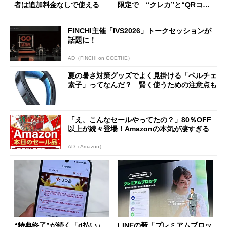
者は追加料金なしで使える
限定で “クレカ”と“QRコー
ド”専用
FINCHI主催「IVS2026」トークセッションが
話題に！
AD（FINCHI on GOETHE）
夏の暑さ対策グッズでよく見掛ける「ペルチェ
素子」ってなんだ？ 賢く使うための注意点も
「え、こんなセールやってたの？」80％OFF
以上が続々登場！Amazonの本気が凄すぎる
AD（Amazon）
“特典終了”が続く「d払い」
LINEの新「プレミアムブロッ