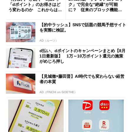
「dポイント」のお得さはど
ク」で完全な“絶縁”が可能
う変わるのか これからは
に？ 従来のブロック機能と
「dカード」の利用が得策？
の決定的な違い
【的中ラッシュ】SNSで話題の競馬予想サイト
を実際に検証。
AD（ルーツ）
d払い、dポイントのキャンペーンまとめ【8月
1日最新版】 1万～10万ポイント還元の施策
がめじろ押し
【見城徹×藤田晋】AI時代でも変わらない経営
者の本質
AD（FINCHI on GOETHE）