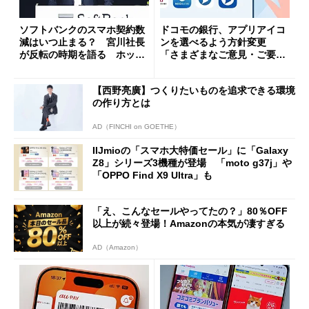
ソフトバンクのスマホ契約数
ドコモの銀行、アプリアイコ
減はいつ止まる？ 宮川社長
ンを選べるよう方針変更
が反転の時期を語る ホッピ
「さまざまなご意見・ご要望
ング対策は「真剣にやりすぎ
を踏まえ」
た」
【西野亮廣】つくりたいものを追求できる環境
の作り方とは
AD（FINCHI on GOETHE）
IIJmioの「スマホ大特価セール」に「Galaxy
Z8」シリーズ3機種が登場 「moto g37j」や
「OPPO Find X9 Ultra」も
「え、こんなセールやってたの？」80％OFF
以上が続々登場！Amazonの本気が凄すぎる
AD（Amazon）