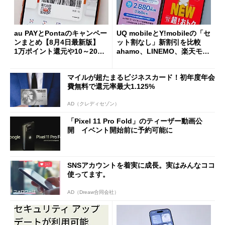
au PAYとPontaのキャンペー
UQ mobileとY!mobileの「セ
ンまとめ【8月4日最新版】
ット割なし」新割引を比較
1万ポイント還元や10～20％
ahamo、LINEMO、楽天モバ
還元あり
イルよりもお得？
マイルが超たまるビジネスカード！初年度年会
費無料で還元率最大1.125%
AD（クレディセゾン）
「Pixel 11 Pro Fold」のティーザー動画公
開 イベント開始前に予約可能に
SNSアカウントを着実に成長。実はみんなココ
使ってます。
AD（Dreaw合同会社）