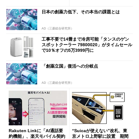
も既存ユーザーを大切に」
日本の創薬力低下、その本当の課題とは
AD（三菱総合研究所）
工事不要で14畳まで冷房可能「タンスのゲン
スポットクーラー 79800020」がタイムセール
で10％オフの5万3999円に
「創薬立国」復活への分岐点
AD（三菱総合研究所）
Rakuten Linkに「AI通話要
“Suicaが使えない”改札、東
約機能」、楽天モバイル契約
京メトロ上野駅に設置 期間