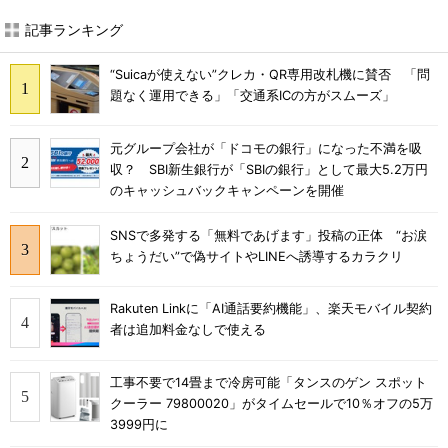
記事ランキング
“Suicaが使えない”クレカ・QR専用改札機に賛否 「問
題なく運用できる」「交通系ICの方がスムーズ」
元グループ会社が「ドコモの銀行」になった不満を吸
収？ SBI新生銀行が「SBIの銀行」として最大5.2万円
のキャッシュバックキャンペーンを開催
SNSで多発する「無料であげます」投稿の正体 “お涙
ちょうだい”で偽サイトやLINEへ誘導するカラクリ
Rakuten Linkに「AI通話要約機能」、楽天モバイル契約
者は追加料金なしで使える
工事不要で14畳まで冷房可能「タンスのゲン スポット
クーラー 79800020」がタイムセールで10％オフの5万
3999円に