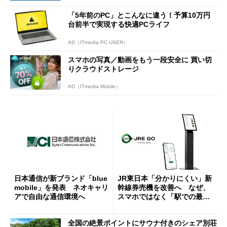
「5年前のPC」とこんなに違う！予算10万円
台前半で実現する快適PCライフ
AD（ITmedia PC USER）
スマホの写真／動画をもう一段安全に 買い切
りクラウドストレージ
AD（ITmedia Mobile）
日本通信が新ブランド「blue
JR東日本「分かりにくい」新
mobile」を発表 ネオキャリ
幹線券売機を改善へ なぜ、
アで自由な通信環境へ
スマホではなく「駅での最短
1分購入」を実現？
全国の絶景ポイントにサウナ付きのシェア別荘