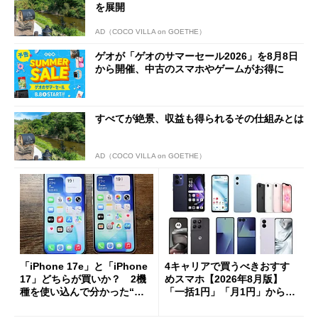
を展開
AD（COCO VILLA on GOETHE）
ゲオが「ゲオのサマーセール2026」を8月8日
から開催、中古のスマホやゲームがお得に
すべてが絶景、収益も得られるその仕組みとは
AD（COCO VILLA on GOETHE）
「iPhone 17e」と「iPhone
4キャリアで買うべきおすす
17」どちらが買いか？ 2機
めスマホ【2026年8月版】
種を使い込んで分かった“ス
「一括1円」「月1円」からお
ペック表にない違い”
得なiPhone／Pixel／Galaxy
まで