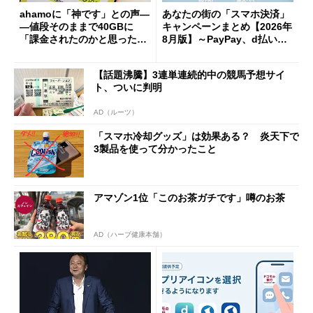
ahamoに「神です」との声―
あなたの街の「スマホ決済」
―値段そのままで40GBに
キャンペーンまとめ【2026年
「課金されたのかと思った」
8月版】～PayPay、d払い、a
と戸惑いも
u PAY、楽天ペイ
【話題沸騰】3連単連続的中の競馬予想サイ
ト、ついに判明
AD（ルーツ）
「スマホ冷却グッズ」は効果ある？ 炎天下で
3製品を使って分かったこと
アマゾン1位「このお茶ガチです」噂のお茶
AD（ハーブ健康本舗）