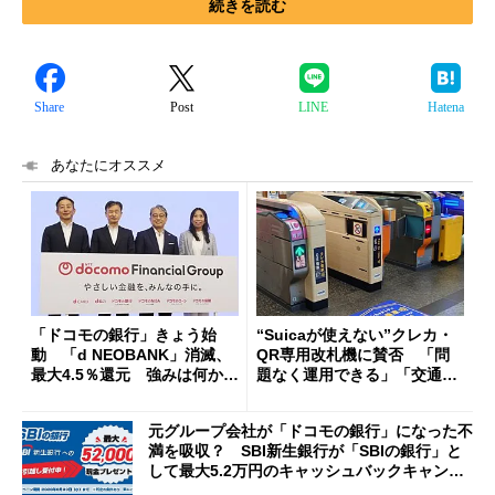
続きを読む
Share
Post
LINE
Hatena
あなたにオススメ
「ドコモの銀行」きょう始
“Suicaが使えない”クレカ・
動 「d NEOBANK」消滅、
QR専用改札機に賛否 「問
最大4.5％還元 強みは何か解
題なく運用できる」「交通系I
説
Cの方がスムーズ」
元グループ会社が「ドコモの銀行」になった不
満を吸収？ SBI新生銀行が「SBIの銀行」と
して最大5.2万円のキャッシュバックキャンペ
ーンを開催