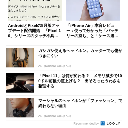
AndroidとPixelの8月版アッ
「iPhone Air」本音レビュ
プデート配信開始 「Pixel 1
ー：使って分かった「バッテ
0」シリーズのタッチ不具合
リーの持ち」と「ケース選
修正やGPU性能改善なども
び」の悩ましさ
ガシガシ使えるヘッドホン。カッターでも傷が
つきにくい
AD（Marshall Group AB）
「Pixel 11」は何が変わる？ メモリ減少で10
0ドル前後の値上げも？ 出そろったうわさを
整理する
マーシャルのヘッドホンが「ファッション」で
終わらない理由
AD（Marshall Group AB）
Recommended by