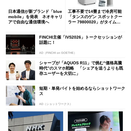
日本通信が新ブランド「blue
工事不要で14畳まで冷房可能
mobile」を発表 ネオキャリ
「タンスのゲン スポットクー
アで自由な通信環境へ
ラー 79800020」がタイムセ
ールで10％オフの5万3999円
に
FINCHI主催「IVS2026」トークセッションが
話題に！
AD（FINCHI on GOETHE）
シャープが「AQUOS R11」で挑む“価格高騰
時代”のスマホ戦略 「シェアを追うよりも既
存ユーザーを大切に」
短期・単発バイトを始めるならショットワーク
ス
AD（ショットワークス）