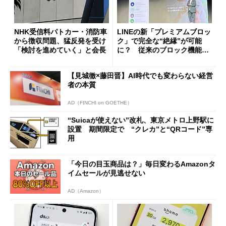
NHK受信料パトカー・消防車
LINEの新「プレミアムブロッ
から徴収問題、猛反発を受け
ク」で完全な“絶縁”が可能
「検討を進めていく」と会長
に？ 従来のブロック機能と
の決定的な違い
【見城徹×藤田晋】AI時代でも変わらない経営
者の本質
AD（FINCHI on GOETHE）
“Suicaが使えない”改札、東京メトロ上野駅に
設置 期間限定で “クレカ”と“QRコード”専
用
「今日の目玉商品は？」毎日変わるAmazonタ
イムセールが見逃せない
AD（Amazon）