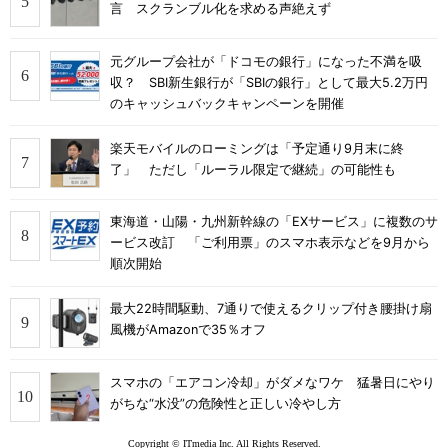
言 スクランブル化を求める声絶えず
元グループ会社が「ドコモの銀行」になった不満を吸
収？ SBI新生銀行が「SBIの銀行」として最大5.2万円
のキャッシュバックキャンペーンを開催
楽天モバイルのローミングは「予定通り9月末に終
了」 ただし「ルーラル限定で継続」の可能性も
東海道・山陽・九州新幹線の「EXサービス」に複数のサ
ービス改訂 「ご利用票」のスマホ表示などを9月から
順次開始
最大22時間駆動、7通りで使えるクリップ付き腰掛け扇
風機がAmazonで35％オフ
スマホの「エアコン冷却」がダメなワケ 猛暑日にやり
がちな“水没”の危険性と正しい冷やし方
Copyright © ITmedia Inc. All Rights Reserved.