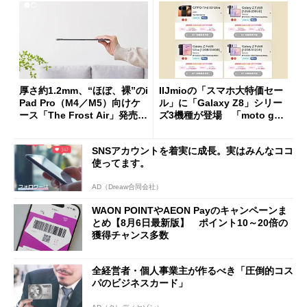
厚さ約1.2mm、“ほぼ、裸”のi
IIJmioの「スマホ大特価セー
Pad Pro（M4／M5）向けケ
ル」に「Galaxy Z8」シリー
ース「The Frost Air」発売
ズ3機種が登場 「moto g37
ケースフィニットから
j」や「OPPO Find X9 Ultr
a」も
SNSアカウントを着実に成長。実はみんなココ
使ってます。
AD（Dreaw合同会社）
WAON POINTやAEON Payのキャンペーンま
とめ【8月6日最新版】 ポイント10～20倍の
獲得チャンス多数
全経営者・個人事業主が作るべき「圧倒的コス
パのビジネスカード」