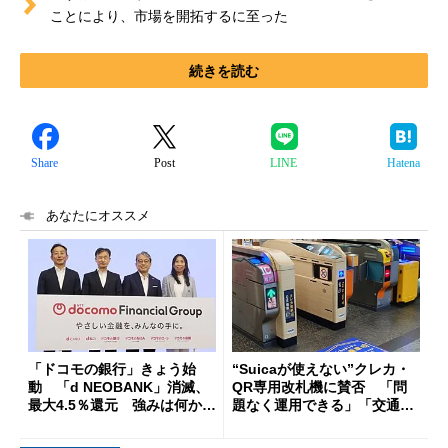
ことにより、市場を開拓するに至った
続きを読む
Share
Post
LINE
Hatena
あなたにオススメ
「ドコモの銀行」きょう始
“Suicaが使えない”クレカ・
動 「d NEOBANK」消滅、
QR専用改札機に賛否 「問
最大4.5％還元 強みは何か解
題なく運用できる」「交通系I
説
Cの方がスムーズ」