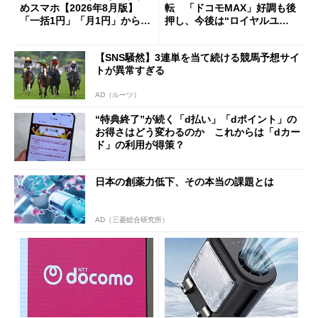
めスマホ【2026年8月版】
転 「ドコモMAX」好調も後
「一括1円」「月1円」からお
押し、今後は“ロイヤルユー
得なiPhone／Pixel／Galaxy
ザー”を重視
まで
【SNS騒然】3連単を当て続ける競馬予想サイ
トが異常すぎる
AD（ルーツ）
“特典終了”が続く「d払い」「dポイント」の
お得さはどう変わるのか これからは「dカー
ド」の利用が得策？
日本の創薬力低下、その本当の課題とは
AD（三菱総合研究所）