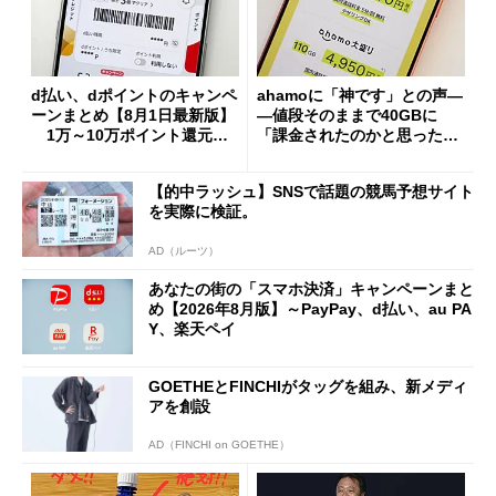
d払い、dポイントのキャンペ
ahamoに「神です」との声―
ーンまとめ【8月1日最新版】
―値段そのままで40GBに
1万～10万ポイント還元の
「課金されたのかと思った」
施策がめじろ押し
と戸惑いも
【的中ラッシュ】SNSで話題の競馬予想サイト
を実際に検証。
AD（ルーツ）
あなたの街の「スマホ決済」キャンペーンまと
め【2026年8月版】～PayPay、d払い、au PA
Y、楽天ペイ
GOETHEとFINCHIがタッグを組み、新メディ
アを創設
AD（FINCHI on GOETHE）