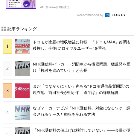
AD（Dreaw合同会社）
Recommended by
記事ランキング
ドコモが念願の増収増益に好転 「ドコモMAX」好調も
後押し、今後は“ロイヤルユーザー”を重視
NHK受信料パトカー・消防車から徴収問題、猛反発を受
け「検討を進めていく」と会長
まだ「つながりにくい」声ある“ドコモ通信品質問題”の
現在地 前田社長が明かす「道半ば」の詳細解説
なぜ？ カーナビが「NHK受信料」対象になるワケ 課
金されるケースと徴収を免れる方法
「NHK受信料の値上げは検討していない」――会長が明