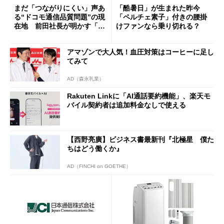
まだ「つながりにくい」声あ
「酷暑日」が生まれた昨今
る“ドコモ通信品質問題”の現
「ペルチェ素子」付きの腰掛
在地 前田社長が明かす「道
けファンなら乗り切れる？
半ば」の詳細解説
アマゾンで大人気！血圧対策はコーヒーに足し
てみて
AD（森永乳業）
Rakuten Linkに「AI通話要約機能」、楽天モ
バイル契約者は追加料金なしで使える
【西野亮廣】ビジネス書最新刊『北極星 僕た
ちはどう働くか』
AD（FINCHI on GOETHE）