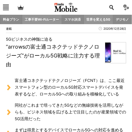
料金プラン
工事不要Wi-Fiルーター
スマホ決済
世界を変える5G
デジモノ
連載
2020年12月28日
5Gビジネスの神髄に迫る
“arrowsの富士通コネクテッドテクノロ
ジーズ”がローカル5G戦略に注力する理
由
富士通コネクテッドテクノロジーズ（FCNT）は、ここ最近
スマートフォン型のローカル5G対応スマートデバイスを発
表するなど、ローカル5Gへの取り組みを積極化している
同社がこれまで培ってきた5Gなどの無線技術を活用しなが
らも、ビジネス領域を広げる上で注目したのが産業領域での
5G活用だった
まずは得意とするデバイスでローカル5Gへの対応を進める