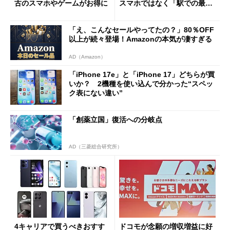
古のスマホやゲームがお得に
スマホではなく「駅での最短
1分購入」を実現？
「え、こんなセールやってたの？」80％OFF
以上が続々登場！Amazonの本気が凄すぎる
AD（Amazon）
「iPhone 17e」と「iPhone 17」どちらが買
いか？ 2機種を使い込んで分かった“スペッ
ク表にない違い”
「創薬立国」復活への分岐点
AD（三菱総合研究所）
4キャリアで買うべきおすす
ドコモが念願の増収増益に好