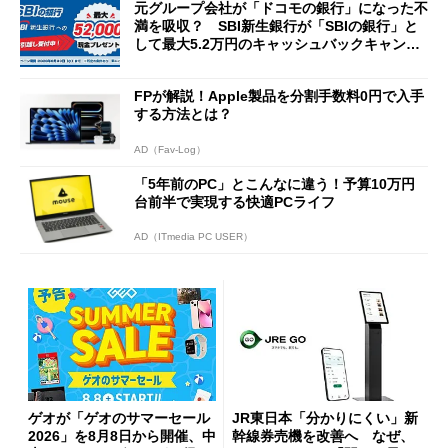
元グループ会社が「ドコモの銀行」になった不
満を吸収？ SBI新生銀行が「SBIの銀行」と
して最大5.2万円のキャッシュバックキャンペ
ーンを開催
FPが解説！Apple製品を分割手数料0円で入手
する方法とは？
AD（Fav-Log）
「5年前のPC」とこんなに違う！予算10万円
台前半で実現する快適PCライフ
AD（ITmedia PC USER）
ゲオが「ゲオのサマーセール
JR東日本「分かりにくい」新
2026」を8月8日から開催、中
幹線券売機を改善へ なぜ、