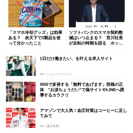
「スマホ冷却グッズ」は効果
ソフトバンクのスマホ契約数
ある？ 炎天下で3製品を使
減はいつ止まる？ 宮川社長
って分かったこと
が反転の時期を語る ホッピ
ング対策は「真剣にやりすぎ
た」
1日だけ働きたい、を叶える求人サイト
AD（ショットワークス）
SNSで多発する「無料であげます」投稿の正
体 “お涙ちょうだい”で偽サイトやLINEへ誘
導するカラクリ
アマゾンで大人気！血圧対策はコーヒーに足し
てみて
AD（森永乳業）