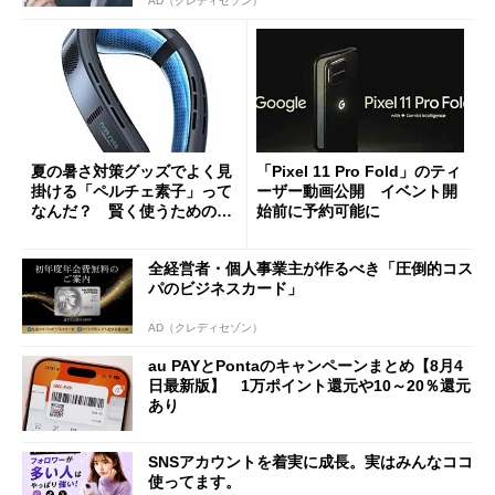
AD（クレディセゾン）
夏の暑さ対策グッズでよく見
「Pixel 11 Pro Fold」のティ
掛ける「ペルチェ素子」って
ーザー動画公開 イベント開
なんだ？ 賢く使うための注
始前に予約可能に
意点も
全経営者・個人事業主が作るべき「圧倒的コス
パのビジネスカード」
AD（クレディセゾン）
au PAYとPontaのキャンペーンまとめ【8月4
日最新版】 1万ポイント還元や10～20％還元
あり
SNSアカウントを着実に成長。実はみんなココ
使ってます。