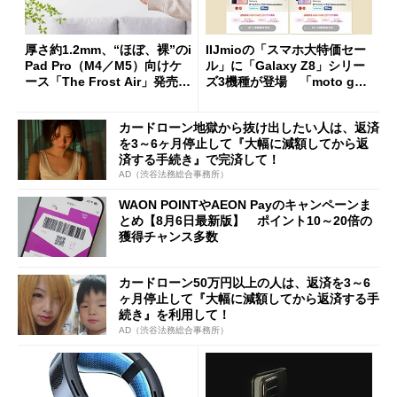
厚さ約1.2mm、“ほぼ、裸”のi
IIJmioの「スマホ大特価セー
Pad Pro（M4／M5）向けケ
ル」に「Galaxy Z8」シリー
ース「The Frost Air」発売
ズ3機種が登場 「moto g37
ケースフィニットから
j」や「OPPO Find X9 Ultr
a」も
カードローン地獄から抜け出したい人は、返済
を3～6ヶ月停止して『大幅に減額してから返
済する手続き』で完済して！
AD（渋谷法務総合事務所）
WAON POINTやAEON Payのキャンペーンま
とめ【8月6日最新版】 ポイント10～20倍の
獲得チャンス多数
カードローン50万円以上の人は、返済を3～6
ヶ月停止して『大幅に減額してから返済する手
続き』を利用して！
AD（渋谷法務総合事務所）