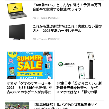
「5年前のPC」とこんなに違う！予算10万円
台前半で実現する快適PCライフ
AD（ITmedia PC USER）
これから選ぶ新型TVはこれ！失敗しない選び
方と、2026年夏の一押しモデル
AD（ITmedia PC USER）
ゲオが「ゲオのサマーセール
JR東日本「分かりにくい」新
2026」を8月8日から開催、中
幹線券売機を改善へ なぜ、
古のスマホやゲームがお得に
スマホではなく「駅での最短
1分購入」を実現？
【競馬民騒然】鬼バズ中の“3連単連発サイ
ト”をガチで使ってみた