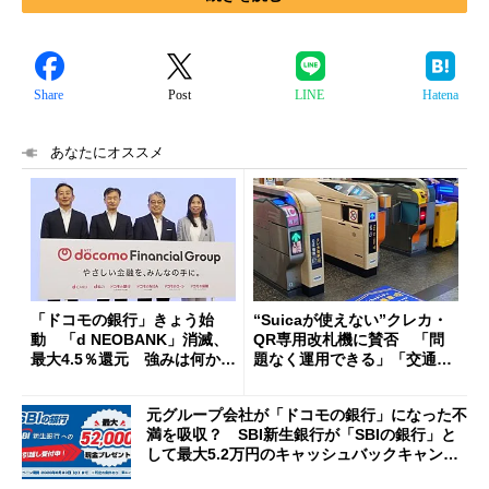
Share
Post
LINE
Hatena
あなたにオススメ
「ドコモの銀行」きょう始
“Suicaが使えない”クレカ・
動 「d NEOBANK」消滅、
QR専用改札機に賛否 「問
最大4.5％還元 強みは何か解
題なく運用できる」「交通系I
説
Cの方がスムーズ」
元グループ会社が「ドコモの銀行」になった不
満を吸収？ SBI新生銀行が「SBIの銀行」と
して最大5.2万円のキャッシュバックキャンペ
ーンを開催