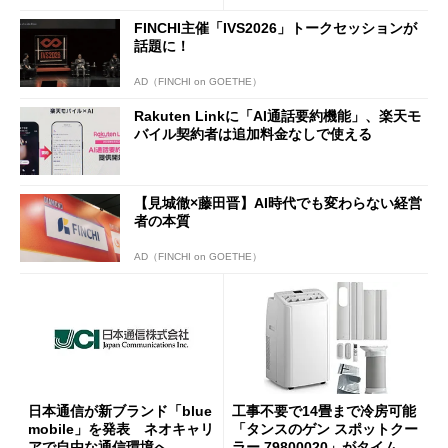
FINCHI主催「IVS2026」トークセッションが
話題に！
AD（FINCHI on GOETHE）
Rakuten Linkに「AI通話要約機能」、楽天モ
バイル契約者は追加料金なしで使える
【見城徹×藤田晋】AI時代でも変わらない経営
者の本質
AD（FINCHI on GOETHE）
日本通信が新ブランド「blue
工事不要で14畳まで冷房可能
mobile」を発表 ネオキャリ
「タンスのゲン スポットクー
アで自由な通信環境へ
ラー 79800020」がタイムセ