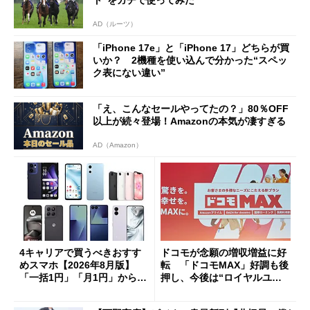
AD（ルーツ）
「iPhone 17e」と「iPhone 17」どちらが買
いか？ 2機種を使い込んで分かった“スペッ
ク表にない違い”
「え、こんなセールやってたの？」80％OFF
以上が続々登場！Amazonの本気が凄すぎる
AD（Amazon）
4キャリアで買うべきおすす
ドコモが念願の増収増益に好
めスマホ【2026年8月版】
転 「ドコモMAX」好調も後
「一括1円」「月1円」からお
押し、今後は“ロイヤルユー
得なiPhone／Pixel／Galaxy
ザー”を重視
まで