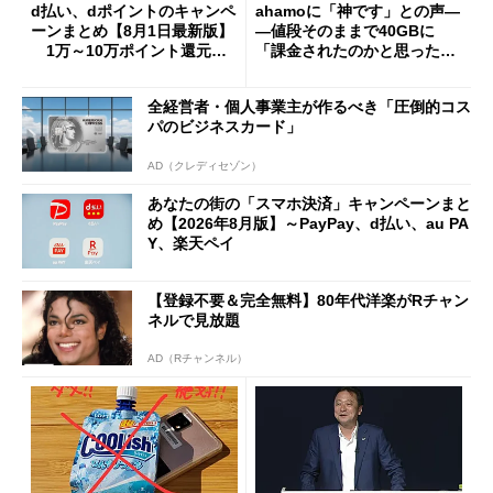
d払い、dポイントのキャンペ
ahamoに「神です」との声―
ーンまとめ【8月1日最新版】
―値段そのままで40GBに
1万～10万ポイント還元の
「課金されたのかと思った」
施策がめじろ押し
と戸惑いも
全経営者・個人事業主が作るべき「圧倒的コス
パのビジネスカード」
AD（クレディセゾン）
あなたの街の「スマホ決済」キャンペーンまと
め【2026年8月版】～PayPay、d払い、au PA
Y、楽天ペイ
【登録不要＆完全無料】80年代洋楽がRチャン
ネルで見放題
AD（Rチャンネル）