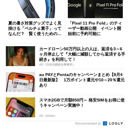
夏の暑さ対策グッズでよく見
「Pixel 11 Pro Fold」のティ
掛ける「ペルチェ素子」って
ーザー動画公開 イベント開
なんだ？ 賢く使うための注
始前に予約可能に
意点も
カードローン50万円以上の人は、返済を3～6
ヶ月停止して『大幅に減額してから返済する手
続き』を利用して！
AD（渋谷法務総合事務所）
au PAYとPontaのキャンペーンまとめ【8月4
日最新版】 1万ポイント還元や10～20％還元
あり
スマホ2GBで月額850円～ 格安SIMをお得に使
うキャンペーン実施中！
AD（IIJmio）
Recommended by