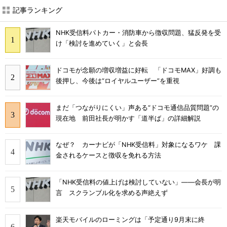
記事ランキング
NHK受信料パトカー・消防車から徴収問題、猛反発を受
け「検討を進めていく」と会長
ドコモが念願の増収増益に好転 「ドコモMAX」好調も
後押し、今後は“ロイヤルユーザー”を重視
まだ「つながりにくい」声ある“ドコモ通信品質問題”の
現在地 前田社長が明かす「道半ば」の詳細解説
なぜ？ カーナビが「NHK受信料」対象になるワケ 課
金されるケースと徴収を免れる方法
「NHK受信料の値上げは検討していない」――会長が明
言 スクランブル化を求める声絶えず
楽天モバイルのローミングは「予定通り9月末に終