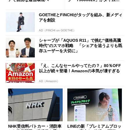
ールで10％オフの5万3999円
に
GOETHEとFINCHIがタッグを組み、新メディ
アを創設
AD（FINCHI on GOETHE）
シャープが「AQUOS R11」で挑む“価格高騰
時代”のスマホ戦略 「シェアを追うよりも既
存ユーザーを大切に」
「え、こんなセールやってたの？」80％OFF
以上が続々登場！Amazonの本気が凄すぎる
AD（Amazon）
NHK受信料パトカー・消防車
LINEの新「プレミアムブロッ