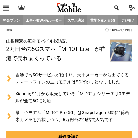
料金プラン
工事不要Wi-Fiルーター
スマホ決済
世界を変える5G
デジモノ
連載
2021年1月29日
山根康宏の海外モバイル探訪記
2万円台の5Gスマホ「Mi 10T Lite」が香
港で売れまくっている
香港でも5Gサービスが始まり、大手メーカーから出てくる
スマートフォンの主力モデルは5Gばかりとなりました
Xiaomiが11月から販売している「Mi 10T」シリーズは3モデ
ルが全て5Gに対応
最上位モデル「Mi 10T Pro 5G」はSnapdragon 865に1億画
素カメラを搭載しつつ、5万円台の価格で人気です
続きを読む