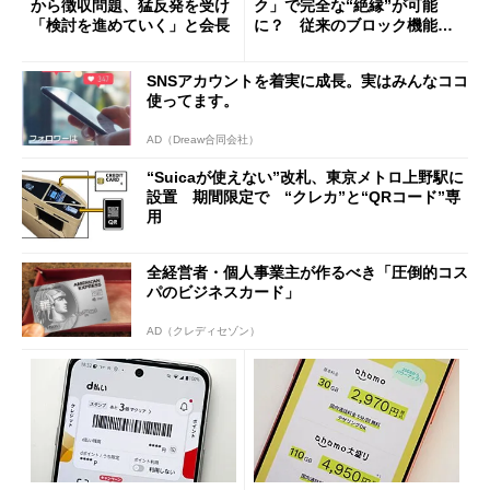
から徴収問題、猛反発を受け
ク」で完全な“絶縁”が可能
「検討を進めていく」と会長
に？ 従来のブロック機能と
の決定的な違い
SNSアカウントを着実に成長。実はみんなココ
使ってます。
AD（Dreaw合同会社）
“Suicaが使えない”改札、東京メトロ上野駅に
設置 期間限定で “クレカ”と“QRコード”専
用
全経営者・個人事業主が作るべき「圧倒的コス
パのビジネスカード」
AD（クレディセゾン）