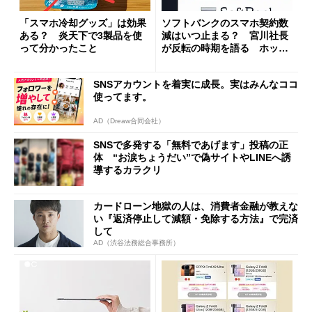
「スマホ冷却グッズ」は効果
ソフトバンクのスマホ契約数
ある？ 炎天下で3製品を使
減はいつ止まる？ 宮川社長
って分かったこと
が反転の時期を語る ホッピ
ング対策は「真剣にやりすぎ
た」
SNSアカウントを着実に成長。実はみんなココ
使ってます。
AD（Dreaw合同会社）
SNSで多発する「無料であげます」投稿の正
体 “お涙ちょうだい”で偽サイトやLINEへ誘
導するカラクリ
カードローン地獄の人は、消費者金融が教えな
い『返済停止して減額・免除する方法』で完済
して
AD（渋谷法務総合事務所）