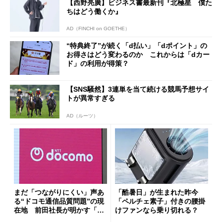
【西野亮廣】ビジネス書最新刊『北極星 僕た
ちはどう働くか』
AD（FINCHI on GOETHE）
“特典終了”が続く「d払い」「dポイント」の
お得さはどう変わるのか これからは「dカー
ド」の利用が得策？
【SNS騒然】3連単を当て続ける競馬予想サイ
トが異常すぎる
AD（ルーツ）
まだ「つながりにくい」声あ
「酷暑日」が生まれた昨今
る“ドコモ通信品質問題”の現
「ペルチェ素子」付きの腰掛
在地 前田社長が明かす「道
けファンなら乗り切れる？
半ば」の詳細解説