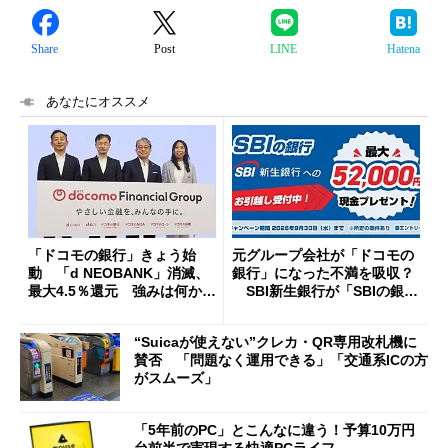
Share
Post
LINE
Hatena
あなたにオススメ
「ドコモの銀行」きょう始
元グループ会社が「ドコモの
動 「d NEOBANK」消滅、
銀行」になった不満を吸収？
最大4.5％還元 強みは何か解
SBI新生銀行が「SBIの銀
説
行」として最大5.2万円のキャ
ッシュバックキャンペーンを
“Suicaが使えない”クレカ・QR専用改札機に
開催
賛否 「問題なく運用できる」「交通系ICの方
がスムーズ」
「5年前のPC」とこんなに違う！予算10万円
台前半で実現する快適PCライフ