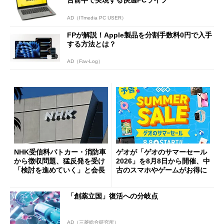
AD（ITmedia PC USER）
FPが解説！Apple製品を分割手数料0円で入手
する方法とは？
AD（Fav-Log）
NHK受信料パトカー・消防車
ゲオが「ゲオのサマーセール
から徴収問題、猛反発を受け
2026」を8月8日から開催、中
「検討を進めていく」と会長
古のスマホやゲームがお得に
「創薬立国」復活への分岐点
AD（三菱総合研究所）