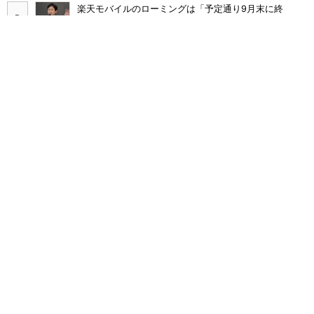
楽天モバイルのローミングは「予定通り9月末に終
了」 ただし「ルーラル限定で継続」の可能性も
KDDIが値上げしても解約率が低下した理由 au、UQ
mobile、povoを循環させ「脱・販促費競争」へ
ミストが出るハンディファンって涼しいの？ 家電量販
店でも買える「Aecooly Cold Air／Cold Air Pro」を試
す
JR東日本「分かりにくい」新幹線券売機を改善へ な
ぜ、スマホではなく「駅での最短1分購入」を実現？
まだ「つながりにくい」声ある“ドコモ通信品質問題”の
現在地 前田社長が明かす「道半ば」の詳細解説
ahamoの「40GB化」は値上げの布石か？ 通信品質改
善と料金設定で揺れるドコモの戦略