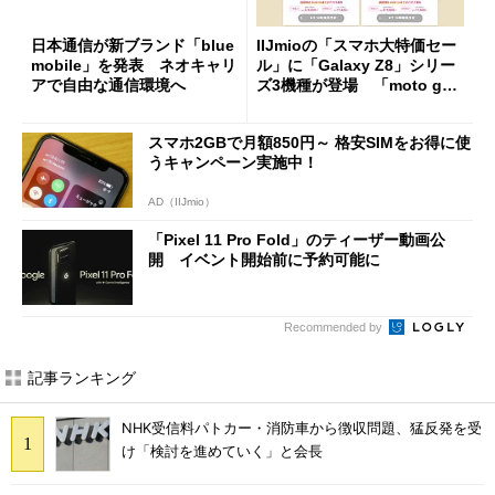
日本通信が新ブランド「blue
IIJmioの「スマホ大特価セー
mobile」を発表 ネオキャリ
ル」に「Galaxy Z8」シリー
アで自由な通信環境へ
ズ3機種が登場 「moto g37
j」や「OPPO Find X9 Ultr
a」も
スマホ2GBで月額850円～ 格安SIMをお得に使
うキャンペーン実施中！
AD（IIJmio）
「Pixel 11 Pro Fold」のティーザー動画公
開 イベント開始前に予約可能に
Recommended by
記事ランキング
NHK受信料パトカー・消防車から徴収問題、猛反発を受
け「検討を進めていく」と会長