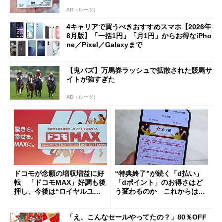
AD（ルーツ）
4キャリアで買うべきおすすめスマホ【2026年
8月版】「一括1円」「月1円」からお得なiPho
ne／Pixel／Galaxyまで
【鬼バズ】万馬券ラッシュで拡散された競馬サ
イトが強すぎた
AD（ルーツ）
ドコモが念願の増収増益に好
“特典終了”が続く「d払い」
転 「ドコモMAX」好調も後
「dポイント」のお得さはど
押し、今後は“ロイヤルユー
う変わるのか これからは
ザー”を重視
「dカード」の利用が得策？
「え、こんなセールやってたの？」80％OFF