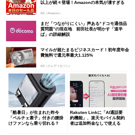
以上が続々登場！Amazonの本気が凄すぎる
AD（Amazon）
まだ「つながりにくい」声ある“ドコモ通信品
質問題”の現在地 前田社長が明かす「道半
ば」の詳細解説
マイルが超たまるビジネスカード！初年度年会
費無料で還元率最大1.125%
AD（クレディセゾン）
「酷暑日」が生まれた昨今
Rakuten Linkに「AI通話要
「ペルチェ素子」付きの腰掛
約機能」、楽天モバイル契約
けファンなら乗り切れる？
者は追加料金なしで使える