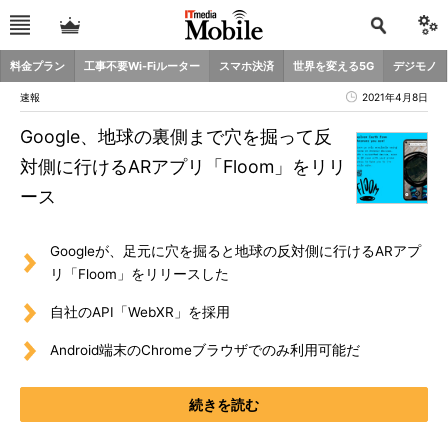
料金プラン
工事不要Wi-Fiルーター
スマホ決済
世界を変える5G
デジモノ
速報
2021年4月8日
Google、地球の裏側まで穴を掘って反
対側に行けるARアプリ「Floom」をリリ
ース
Googleが、足元に穴を掘ると地球の反対側に行けるARアプ
リ「Floom」をリリースした
自社のAPI「WebXR」を採用
Android端末のChromeブラウザでのみ利用可能だ
続きを読む