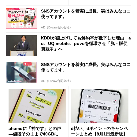
も既存ユーザーを大切に」
の決定的な違い
SNSアカウントを着実に成長。実はみんなココ
使ってます。
AD（Dreaw合同会社）
KDDIが値上げしても解約率が低下した理由 a
u、UQ mobile、povoを循環させ「脱・販促
費競争」へ
SNSアカウントを着実に成長。実はみんなココ
使ってます。
AD（Dreaw合同会社）
ahamoに「神です」との声―
d払い、dポイントのキャンペ
―値段そのままで40GBに
ーンまとめ【8月1日最新版】