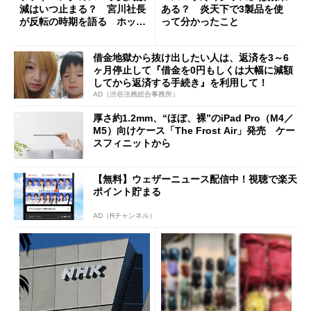
減はいつ止まる？ 宮川社長
ある？ 炎天下で3製品を使
が反転の時期を語る ホッピ
って分かったこと
ング対策は「真剣にやりすぎ
た」
借金地獄から抜け出したい人は、返済を3～6
ヶ月停止して『借金を0円もしくは大幅に減額
してから返済する手続き』を利用して！
AD（渋谷法務総合事務所）
厚さ約1.2mm、“ほぼ、裸”のiPad Pro（M4／
M5）向けケース「The Frost Air」発売 ケー
スフィニットから
【無料】ウェザーニュース配信中！視聴で楽天
ポイント貯まる
AD（Rチャンネル）