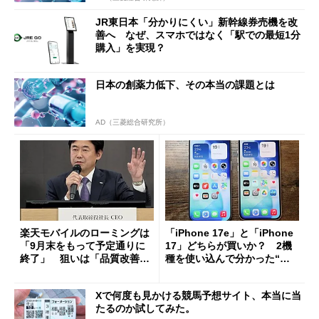
JR東日本「分かりにくい」新幹線券売機を改
善へ なぜ、スマホではなく「駅での最短1分
購入」を実現？
日本の創薬力低下、その本当の課題とは
AD（三菱総合研究所）
楽天モバイルのローミングは
「iPhone 17e」と「iPhone
「9月末をもって予定通りに
17」どちらが買いか？ 2機
終了」 狙いは「品質改善」
種を使い込んで分かった“ス
ただし「ルーラル限定で期
ペック表にない違い”
限を切った新契約」の可能性
Xで何度も見かける競馬予想サイト、本当に当
も
たるのか試してみた。