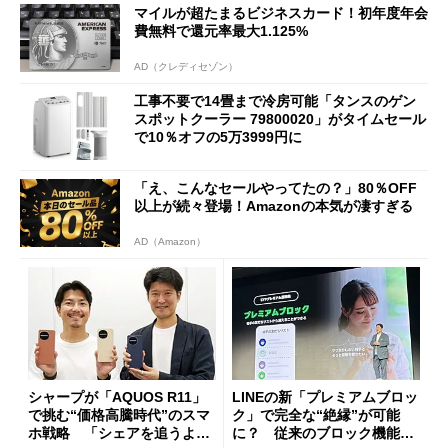
マイルが超たまるビジネスカード！初年度年会
費無料で還元率最大1.125%
AD（クレディセゾン）
工事不要で14畳まで冷房可能「タンスのゲン
スポットクーラー 79800020」がタイムセール
で10％オフの5万3999円に
「え、こんなセールやってたの？」80％OFF
以上が続々登場！Amazonの本気が凄すぎる
AD（Amazon）
シャープが「AQUOS R11」
LINEの新「プレミアムブロッ
で挑む“価格高騰時代”のスマ
ク」で完全な“絶縁”が可能
ホ戦略 「シェアを追うより
に？ 従来のブロック機能と