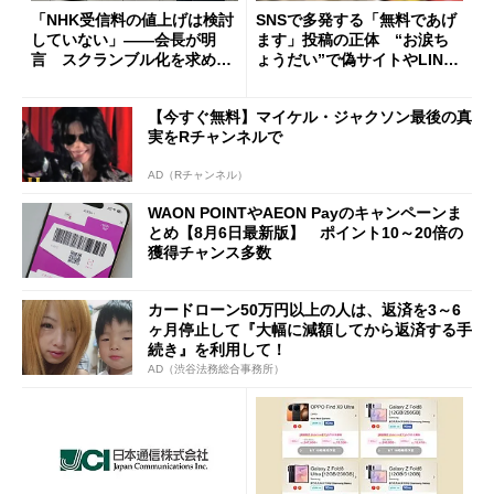
「NHK受信料の値上げは検討
SNSで多発する「無料であげ
していない」――会長が明
ます」投稿の正体 “お涙ち
言 スクランブル化を求める
ょうだい”で偽サイトやLINE
声絶えず
へ誘導するカラクリ
【今すぐ無料】マイケル・ジャクソン最後の真
実をRチャンネルで
AD（Rチャンネル）
WAON POINTやAEON Payのキャンペーンま
とめ【8月6日最新版】 ポイント10～20倍の
獲得チャンス多数
カードローン50万円以上の人は、返済を3～6
ヶ月停止して『大幅に減額してから返済する手
続き』を利用して！
AD（渋谷法務総合事務所）