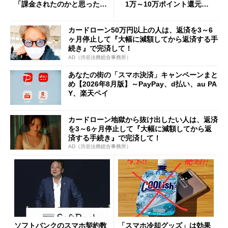
「課金されたのかと思った」
1万～10万ポイント還元の
と戸惑いも
施策がめじろ押し
カードローン50万円以上の人は、返済を3～6
ヶ月停止して『大幅に減額してから返済する手
続き』で完済して！
AD（渋谷法務総合事務所）
あなたの街の「スマホ決済」キャンペーンまと
め【2026年8月版】～PayPay、d払い、au PA
Y、楽天ペイ
カードローン地獄から抜け出したい人は、返済
を3～6ヶ月停止して『大幅に減額してから返
済する手続き』で完済して！
AD（渋谷法務総合事務所）
ソフトバンクのスマホ契約数
「スマホ冷却グッズ」は効果