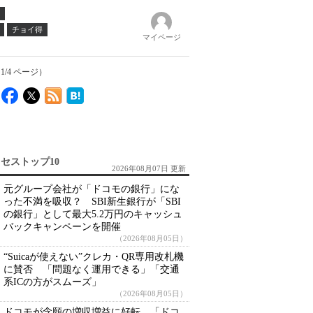
チョイ得
マイページ
/4 ページ）
セストップ10
2026年08月07日 更新
元グループ会社が「ドコモの銀行」にな
った不満を吸収？ SBI新生銀行が「SBI
の銀行」として最大5.2万円のキャッシュ
バックキャンペーンを開催
（2026年08月05日）
“Suicaが使えない”クレカ・QR専用改札機
に賛否 「問題なく運用できる」「交通
系ICの方がスムーズ」
（2026年08月05日）
ドコモが念願の増収増益に好転 「ドコ