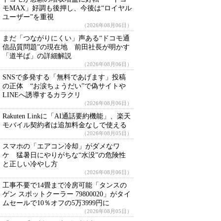
モMAX」好調も後押し、今後は“ロイヤル
ユーザー”を重視
（2026年08月06日）
まだ「つながりにくい」声ある“ドコモ通
信品質問題”の現在地 前田社長が明かす
「道半ば」の詳細解説
（2026年08月06日）
SNSで多発する「無料であげます」投稿
の正体 “お涙ちょうだい”で偽サイトや
LINEへ誘導するカラクリ
（2026年08月06日）
Rakuten Linkに「AI通話要約機能」、楽天
モバイル契約者は追加料金なしで使える
（2026年08月05日）
スマホの「エアコン冷却」がダメなワ
ケ 猛暑日にやりがちな“水没”の危険性
と正しい冷やし方
（2026年08月06日）
工事不要で14畳まで冷房可能「タンスの
ゲン スポットクーラー 79800020」がタイ
ムセールで10％オフの5万3999円に
（2026年08月05日）