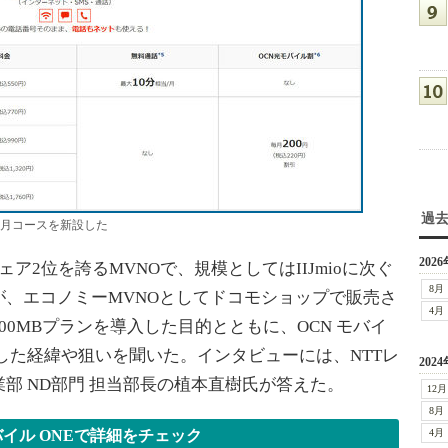
過
／月コースを新設した
2026
ェア2位を誇るMVNOで、規模としてはIIJmioに次ぐ
8月
が、エコノミーMVNOとしてドコモショップで販売さ
4月
0MBプランを導入した目的とともに、OCN モバイ
画した経緯や狙いを聞いた。インタビューには、NTTレ
2024
部 ND部門 担当部長の植本直樹氏が答えた。
12月
8月
バイル ONEで詳細をチェック
4月