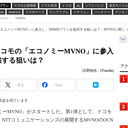
プラン
スマホお得情報
スマホ決済
ドコモ
ソフトバンク
楽天モバイル
au
スマホケース
ウェアラブル
イヤフォン
バッテリー
デジモノ
ne
Android
sored ｜
IIJmio
「エコノミーMVNO」に参入し、500MBプランを提供する狙いは？：MVNOに聞く（1
がドコモの「エコノミーMVNO」に参入
供する狙いは？
アク
[
石野純也
，
ITmedia
]
見る
Share
収益を得ています
ミーMVNO」がスタートした。第1弾として、ドコモ
NTTコミュニケーションズの展開するMVNOのOCN