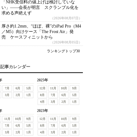
「NHK受信料の値上げは検討していな
い」――会長が明言 スクランブル化を
求める声絶えず
（2026年08月07日）
厚さ約1.2mm、“ほぼ、裸”のiPad Pro（M4
／M5）向けケース「The Frost Air」発
売 ケースフィニットから
（2026年08月05日）
ランキングトップ30
去記事カレンダー
年
2025年
7月
6月
5月
12月
11月
10月
9月
3月
2月
1月
8月
7月
6月
5月
4月
3月
2月
1月
年
2023年
11月
10月
9月
12月
11月
10月
9月
7月
6月
5月
8月
7月
6月
5月
3月
2月
1月
4月
3月
2月
1月