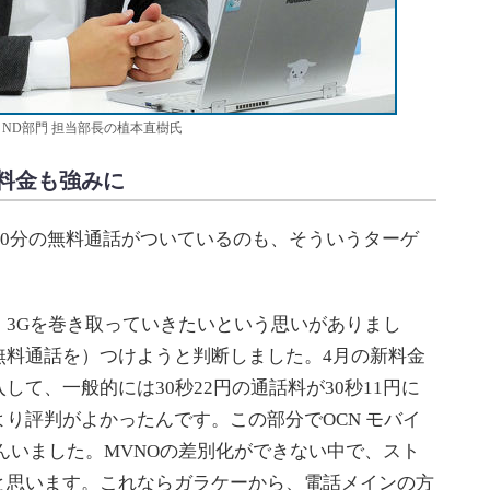
 ND部門 担当部長の植本直樹氏
話料金も強みに
10分の無料通話がついているのも、そういうターゲ
3Gを巻き取っていきたいという思いがありまし
無料通話を）つけようと判断しました。4月の新料金
て、一般的には30秒22円の通話料が30秒11円に
り評判がよかったんです。この部分でOCN モバイ
さんいました。MVNOの差別化ができない中で、スト
と思います。これならガラケーから、電話メインの方