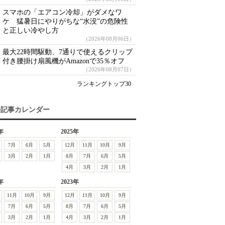
スマホの「エアコン冷却」がダメなワ
ケ 猛暑日にやりがちな“水没”の危険性
と正しい冷やし方
（2026年08月06日）
最大22時間駆動、7通りで使えるクリップ
付き腰掛け扇風機がAmazonで35％オフ
（2026年08月07日）
ランキングトップ30
去記事カレンダー
年
2025年
7月
6月
5月
12月
11月
10月
9月
3月
2月
1月
8月
7月
6月
5月
4月
3月
2月
1月
年
2023年
11月
10月
9月
12月
11月
10月
9月
7月
6月
5月
8月
7月
6月
5月
3月
2月
1月
4月
3月
2月
1月