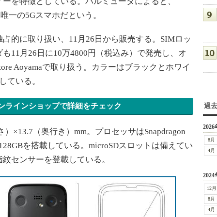
ィーを特徴としている。バルミューダによると、
ない唯一の5Gスマホだという。
的に取り扱い、11月26日から販売する。SIMロッ
11月26日に10万4800円（税込み）で発売し、オ
Store Aoyamaで取り扱う。カラーはブラックとホワイ
している。
ンラインショップで詳細をチェック
過
2026
×13.7（奥行き）mm。プロセッサはSnapdragon
8月
128GBを搭載している。microSDスロットは備えてい
4月
指紋センサーを登載している。
2024
12月
8月
4月