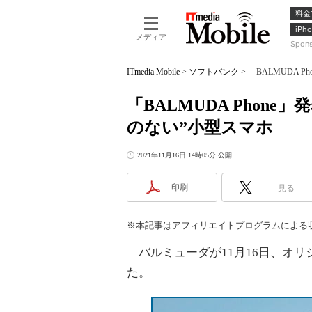
料金
iPho
メディア
Spon
ITmedia Mobile
>
ソフトバンク
>
「BALMUDA 
「BALMUDA Phon
のない”小型スマホ
2021年11月16日 14時05分 公開
印刷
見る
※本記事はアフィリエイトプログラムによる
バルミューダが11月16日、オリジナ
た。