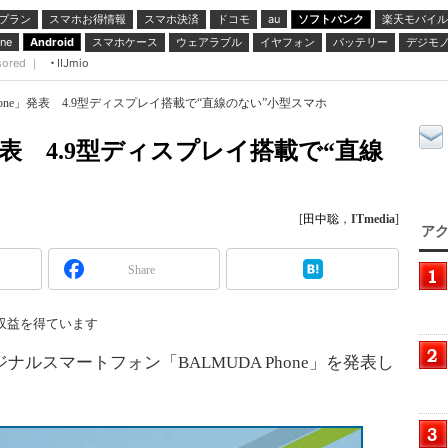
プラン
スマホお得情報
スマホ決済
ドコモ
ソフトバンク
楽天モバイル
au
スマホケース
ウェアラブル
イヤフォン
バッテリー
デジモ
ne
Android
sored ｜
IIJmio
Phone」発表 4.9型ディスプレイ搭載で“直線のない”小型スマホ
e」発表 4.9型ディスプレイ搭載で“直線
[
田中聡
，
ITmedia
]
アク
Share
収益を得ています
ルスマートフォン「BALMUDA Phone」を発表し