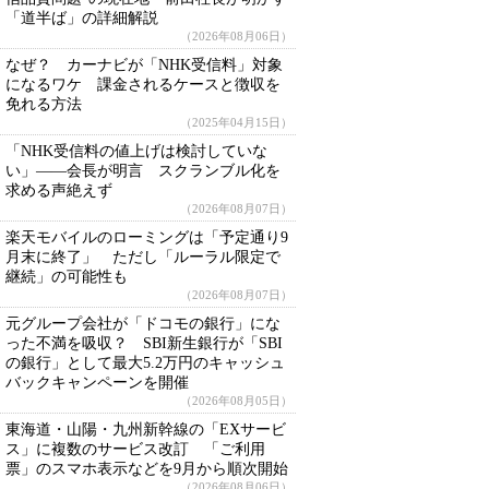
「道半ば」の詳細解説
（2026年08月06日）
なぜ？ カーナビが「NHK受信料」対象
になるワケ 課金されるケースと徴収を
免れる方法
（2025年04月15日）
「NHK受信料の値上げは検討していな
い」――会長が明言 スクランブル化を
求める声絶えず
（2026年08月07日）
楽天モバイルのローミングは「予定通り9
月末に終了」 ただし「ルーラル限定で
継続」の可能性も
（2026年08月07日）
元グループ会社が「ドコモの銀行」にな
った不満を吸収？ SBI新生銀行が「SBI
の銀行」として最大5.2万円のキャッシュ
バックキャンペーンを開催
（2026年08月05日）
東海道・山陽・九州新幹線の「EXサービ
ス」に複数のサービス改訂 「ご利用
票」のスマホ表示などを9月から順次開始
（2026年08月06日）