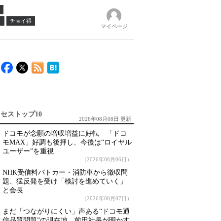
ノ
チョイ得
マイページ
セストップ10
2026年08月08日 更新
ドコモが念願の増収増益に好転 「ドコ
モMAX」好調も後押し、今後は“ロイヤル
ユーザー”を重視
（2026年08月06日）
NHK受信料パトカー・消防車から徴収問
題、猛反発を受け「検討を進めていく」
と会長
（2026年08月07日）
まだ「つながりにくい」声ある“ドコモ通
信品質問題”の現在地 前田社長が明かす