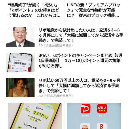
“特典終了”が続く「d払い」
LINEの新「プレミアムブロッ
「dポイント」のお得さはど
ク」で完全な“絶縁”が可能
う変わるのか これからは
に？ 従来のブロック機能と
「dカード」の利用が得策？
の決定的な違い
リボ地獄から抜け出したい人は、返済を3～6
ヶ月停止して『大幅に減額してから返済する手
続き』で完済して！
AD（渋谷法務総合事務所）
d払い、dポイントのキャンペーンまとめ【8月
1日最新版】 1万～10万ポイント還元の施策
がめじろ押し
リボ払い50万円以上の人は、返済を3～6ヶ月
停止して『大幅に減額してから返済する手続
き』で完済して！
AD（渋谷法務総合事務所）