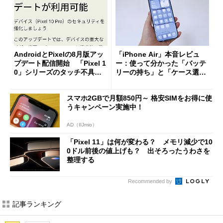
AndroidとPixelの8月版アッ
「iPhone Air」本音レビュ
プデート配信開始 「Pixel 1
ー：使って分かった「バッテ
0」シリーズのタッチ不具合
リーの持ち」と「ケース選
修正やGPU性能改善なども
び」の悩ましさ
スマホ2GBで月額850円～ 格安SIMをお得に使
うキャンペーン実施中！
AD（IIJmio）
「Pixel 11」は何が変わる？ メモリ減少で10
0ドル前後の値上げも？ 出そろったうわさを
整理する
Recommended by
記事ランキング