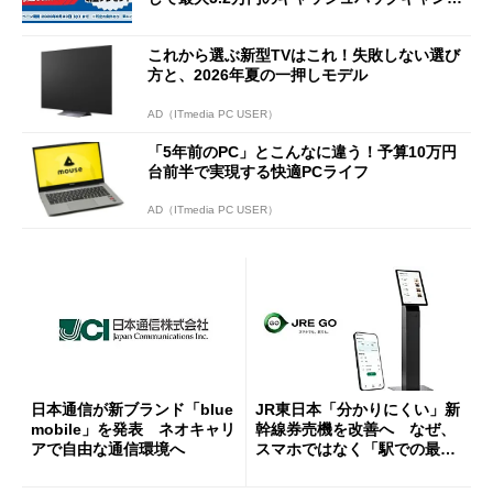
ーンを開催
これから選ぶ新型TVはこれ！失敗しない選び
方と、2026年夏の一押しモデル
AD（ITmedia PC USER）
「5年前のPC」とこんなに違う！予算10万円
台前半で実現する快適PCライフ
AD（ITmedia PC USER）
日本通信が新ブランド「blue
JR東日本「分かりにくい」新
mobile」を発表 ネオキャリ
幹線券売機を改善へ なぜ、
アで自由な通信環境へ
スマホではなく「駅での最短
1分購入」を実現？