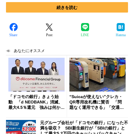
続きを読む
Share
Post
LINE
Hatena
あなたにオススメ
「ドコモの銀行」きょう始
“Suicaが使えない”クレカ・
動 「d NEOBANK」消滅、
QR専用改札機に賛否 「問
最大4.5％還元 強みは何か解
題なく運用できる」「交通系I
説
Cの方がスムーズ」
元グループ会社が「ドコモの銀行」になった不
満を吸収？ SBI新生銀行が「SBIの銀行」と
して最大5.2万円のキャッシュバックキャンペ