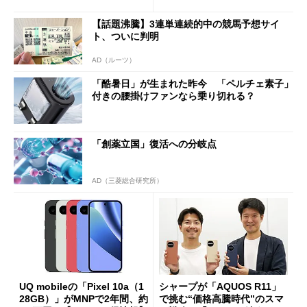
ペック表にない違い”
得なiPhone／Pixel／Galaxy
まで
【話題沸騰】3連単連続的中の競馬予想サイ
ト、ついに判明
AD（ルーツ）
「酷暑日」が生まれた昨今 「ペルチェ素子」
付きの腰掛けファンなら乗り切れる？
「創薬立国」復活への分岐点
AD（三菱総合研究所）
UQ mobileの「Pixel 10a（1
シャープが「AQUOS R11」
28GB）」がMNPで2年間、約
で挑む“価格高騰時代”のスマ