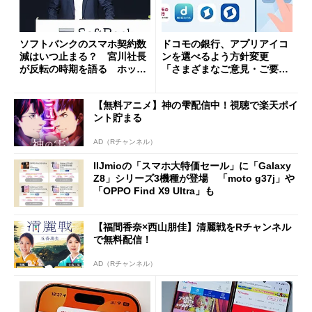
ソフトバンクのスマホ契約数
ドコモの銀行、アプリアイコ
減はいつ止まる？ 宮川社長
ンを選べるよう方針変更
が反転の時期を語る ホッピ
「さまざまなご意見・ご要望
ング対策は「真剣にやりすぎ
を踏まえ」
た」
【無料アニメ】神の雫配信中！視聴で楽天ポイ
ント貯まる
AD（Rチャンネル）
IIJmioの「スマホ大特価セール」に「Galaxy
Z8」シリーズ3機種が登場 「moto g37j」や
「OPPO Find X9 Ultra」も
【福間香奈×西山朋佳】清麗戦をRチャンネル
で無料配信！
AD（Rチャンネル）