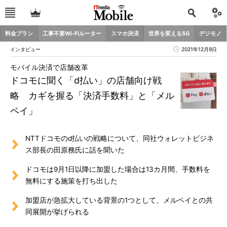
料金プラン
工事不要Wi-Fiルーター
スマホ決済
世界を変える5G
デジモノ
インタビュー
2021年12月9日
モバイル決済で店舗改革
ドコモに聞く「d払い」の店舗向け戦
略 カギを握る「決済手数料」と「メル
ペイ」
NTTドコモのd払いの戦略について、同社ウォレットビジネ
ス部長の田原務氏に話を聞いた
ドコモは9月1日以降に加盟した場合は13カ月間、手数料を
無料にする施策を打ち出した
加盟店が急拡大している背景の1つとして、メルペイとの共
同展開が挙げられる