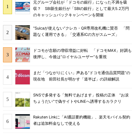
元グループ会社が「ドコモの銀行」になった不満を吸
収？ SBI新生銀行が「SBIの銀行」として最大5.2万円
のキャッシュバックキャンペーンを開催
“Suicaが使えない”クレカ・QR専用改札機に賛否 「問
題なく運用できる」「交通系ICの方がスムーズ」
ドコモが念願の増収増益に好転 「ドコモMAX」好調も
後押し、今後は“ロイヤルユーザー”を重視
まだ「つながりにくい」声ある“ドコモ通信品質問題”の
現在地 前田社長が明かす「道半ば」の詳細解説
SNSで多発する「無料であげます」投稿の正体 “お涙
ちょうだい”で偽サイトやLINEへ誘導するカラクリ
Rakuten Linkに「AI通話要約機能」、楽天モバイル契約
者は追加料金なしで使える