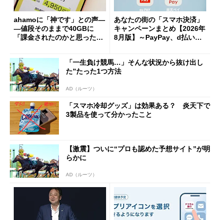
ahamoに「神です」との声―
あなたの街の「スマホ決済」
―値段そのままで40GBに
キャンペーンまとめ【2026年
「課金されたのかと思った」
8月版】～PayPay、d払い、a
と戸惑いも
u PAY、楽天ペイ
「一生負け競馬…」そんな状況から抜け出し
た”たった1つ方法
AD（ルーツ）
「スマホ冷却グッズ」は効果ある？ 炎天下で
3製品を使って分かったこと
【激震】ついに“プロも認めた予想サイト”が明
らかに
AD（ルーツ）