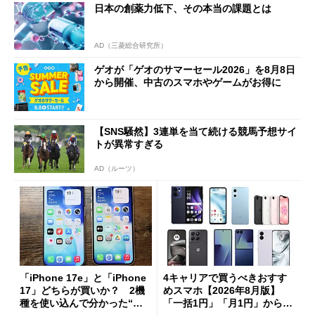
日本の創薬力低下、その本当の課題とは
AD（三菱総合研究所）
ゲオが「ゲオのサマーセール2026」を8月8日
から開催、中古のスマホやゲームがお得に
【SNS騒然】3連単を当て続ける競馬予想サイ
トが異常すぎる
AD（ルーツ）
「iPhone 17e」と「iPhone
4キャリアで買うべきおすす
17」どちらが買いか？ 2機
めスマホ【2026年8月版】
種を使い込んで分かった“ス
「一括1円」「月1円」からお