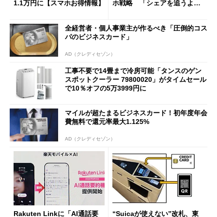
1.1万円に【スマホお得情報】
ホ戦略 「シェアを追うより
も既存ユーザーを大切に」
全経営者・個人事業主が作るべき「圧倒的コス
パのビジネスカード」
AD（クレディセゾン）
工事不要で14畳まで冷房可能「タンスのゲン
スポットクーラー 79800020」がタイムセール
で10％オフの5万3999円に
マイルが超たまるビジネスカード！初年度年会
費無料で還元率最大1.125%
AD（クレディセゾン）
Rakuten Linkに「AI通話要
“Suicaが使えない”改札、東