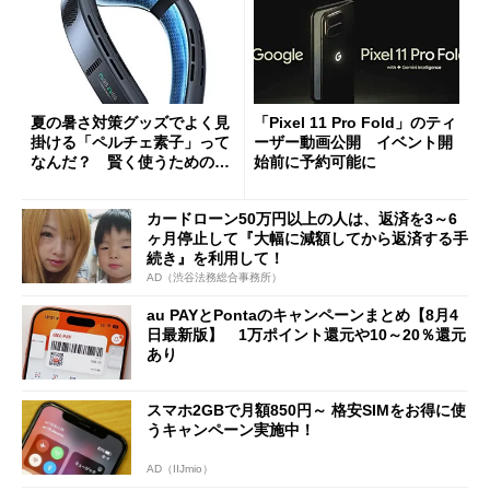
夏の暑さ対策グッズでよく見
「Pixel 11 Pro Fold」のティ
掛ける「ペルチェ素子」って
ーザー動画公開 イベント開
なんだ？ 賢く使うための注
始前に予約可能に
意点も
カードローン50万円以上の人は、返済を3～6
ヶ月停止して『大幅に減額してから返済する手
続き』を利用して！
AD（渋谷法務総合事務所）
au PAYとPontaのキャンペーンまとめ【8月4
日最新版】 1万ポイント還元や10～20％還元
あり
スマホ2GBで月額850円～ 格安SIMをお得に使
うキャンペーン実施中！
AD（IIJmio）