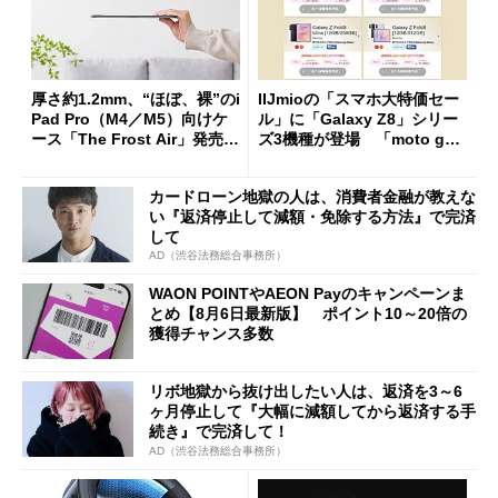
厚さ約1.2mm、“ほぼ、裸”のi
IIJmioの「スマホ大特価セー
Pad Pro（M4／M5）向けケ
ル」に「Galaxy Z8」シリー
ース「The Frost Air」発売
ズ3機種が登場 「moto g37
ケースフィニットから
j」や「OPPO Find X9 Ultr
a」も
カードローン地獄の人は、消費者金融が教えな
い『返済停止して減額・免除する方法』で完済
して
AD（渋谷法務総合事務所）
WAON POINTやAEON Payのキャンペーンま
とめ【8月6日最新版】 ポイント10～20倍の
獲得チャンス多数
リボ地獄から抜け出したい人は、返済を3～6
ヶ月停止して『大幅に減額してから返済する手
続き』で完済して！
AD（渋谷法務総合事務所）