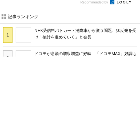
Recommended by
記事ランキング
NHK受信料パトカー・消防車から徴収問題、猛反発を受
け「検討を進めていく」と会長
ドコモが念願の増収増益に好転 「ドコモMAX」好調も
後押し、今後は“ロイヤルユーザー”を重視
まだ「つながりにくい」声ある“ドコモ通信品質問題”の
現在地 前田社長が明かす「道半ば」の詳細解説
なぜ？ カーナビが「NHK受信料」対象になるワケ 課
金されるケースと徴収を免れる方法
楽天モバイルのローミングは「予定通り9月末に終
了」 ただし「ルーラル限定で継続」の可能性も