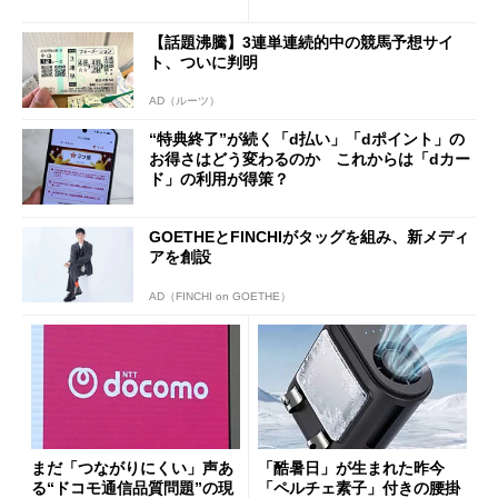
得なiPhone／Pixel／Galaxy
ザー”を重視
まで
【話題沸騰】3連単連続的中の競馬予想サイ
ト、ついに判明
AD（ルーツ）
“特典終了”が続く「d払い」「dポイント」の
お得さはどう変わるのか これからは「dカー
ド」の利用が得策？
GOETHEとFINCHIがタッグを組み、新メディ
アを創設
AD（FINCHI on GOETHE）
まだ「つながりにくい」声あ
「酷暑日」が生まれた昨今
る“ドコモ通信品質問題”の現
「ペルチェ素子」付きの腰掛