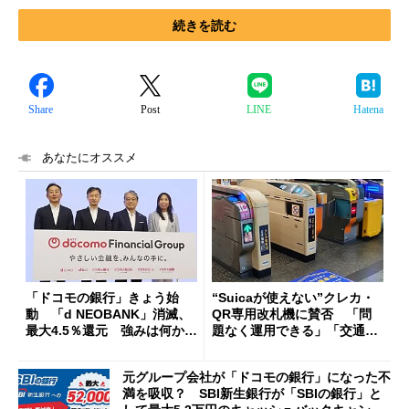
続きを読む
Share
Post
LINE
Hatena
あなたにオススメ
「ドコモの銀行」きょう始
“Suicaが使えない”クレカ・
動 「d NEOBANK」消滅、
QR専用改札機に賛否 「問
最大4.5％還元 強みは何か解
題なく運用できる」「交通系I
説
Cの方がスムーズ」
元グループ会社が「ドコモの銀行」になった不
満を吸収？ SBI新生銀行が「SBIの銀行」と