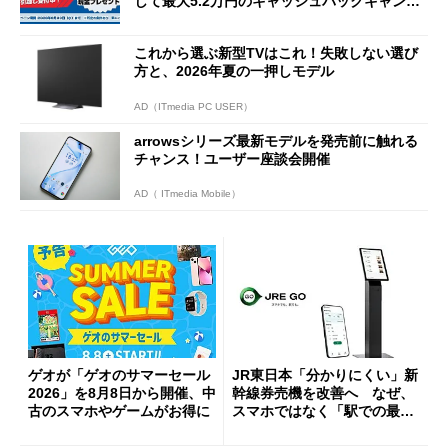
して最大5.2万円のキャッシュバックキャンペ
ーンを開催
これから選ぶ新型TVはこれ！失敗しない選び
方と、2026年夏の一押しモデル
AD（ITmedia PC USER）
arrowsシリーズ最新モデルを発売前に触れる
チャンス！ユーザー座談会開催
AD（ ITmedia Mobile）
ゲオが「ゲオのサマーセール
JR東日本「分かりにくい」新
2026」を8月8日から開催、中
幹線券売機を改善へ なぜ、
古のスマホやゲームがお得に
スマホではなく「駅での最短
1分購入」を実現？