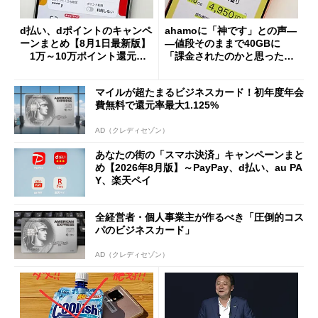
d払い、dポイントのキャンペ
ahamoに「神です」との声―
ーンまとめ【8月1日最新版】
―値段そのままで40GBに
1万～10万ポイント還元の
「課金されたのかと思った」
施策がめじろ押し
と戸惑いも
マイルが超たまるビジネスカード！初年度年会
費無料で還元率最大1.125%
AD（クレディセゾン）
あなたの街の「スマホ決済」キャンペーンまと
め【2026年8月版】～PayPay、d払い、au PA
Y、楽天ペイ
全経営者・個人事業主が作るべき「圧倒的コス
パのビジネスカード」
AD（クレディセゾン）