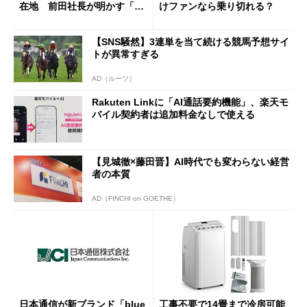
在地 前田社長が明かす「道
けファンなら乗り切れる？
半ば」の詳細解説
【SNS騒然】3連単を当て続ける競馬予想サイ
トが異常すぎる
AD（ルーツ）
Rakuten Linkに「AI通話要約機能」、楽天モ
バイル契約者は追加料金なしで使える
【見城徹×藤田晋】AI時代でも変わらない経営
者の本質
AD（FINCHI on GOETHE）
日本通信が新ブランド「blue
工事不要で14畳まで冷房可能