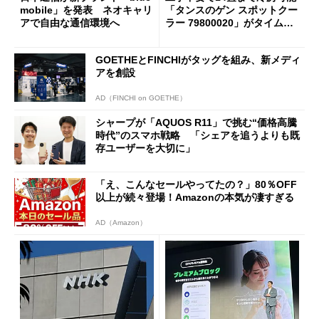
mobile」を発表 ネオキャリ
「タンスのゲン スポットクー
アで自由な通信環境へ
ラー 79800020」がタイムセ
ールで10％オフの5万3999円
に
GOETHEとFINCHIがタッグを組み、新メディ
アを創設
AD（FINCHI on GOETHE）
シャープが「AQUOS R11」で挑む“価格高騰
時代”のスマホ戦略 「シェアを追うよりも既
存ユーザーを大切に」
「え、こんなセールやってたの？」80％OFF
以上が続々登場！Amazonの本気が凄すぎる
AD（Amazon）