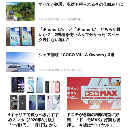
すべてが絶景、収益も得られるその仕組みとは
AD（COCO VILLA on GOETHE）
「iPhone 17e」と「iPhone 17」どちらが買
いか？ 2機種を使い込んで分かった“スペッ
ク表にない違い”
シェア別荘「COCO VILLA Owners」3選
AD（COCO VILLA on GOETHE）
4キャリアで買うべきおすす
ドコモが念願の増収増益に好
めスマホ【2026年8月版】
転 「ドコモMAX」好調も後
「一括1円」「月1円」からお
押し、今後は“ロイヤルユー