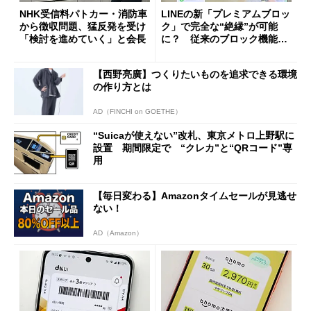
NHK受信料パトカー・消防車
LINEの新「プレミアムブロッ
から徴収問題、猛反発を受け
ク」で完全な“絶縁”が可能
「検討を進めていく」と会長
に？ 従来のブロック機能と
の決定的な違い
【西野亮廣】つくりたいものを追求できる環境
の作り方とは
AD（FINCHI on GOETHE）
“Suicaが使えない”改札、東京メトロ上野駅に
設置 期間限定で “クレカ”と“QRコード”専
用
【毎日変わる】Amazonタイムセールが見逃せ
ない！
AD（Amazon）