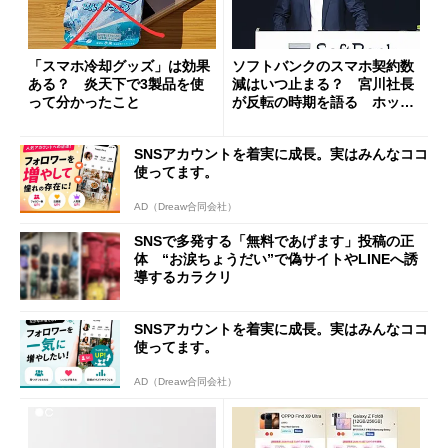
「スマホ冷却グッズ」は効果
ソフトバンクのスマホ契約数
ある？ 炎天下で3製品を使
減はいつ止まる？ 宮川社長
って分かったこと
が反転の時期を語る ホッピ
ング対策は「真剣にやりすぎ
た」
SNSアカウントを着実に成長。実はみんなココ
使ってます。
AD（Dreaw合同会社）
SNSで多発する「無料であげます」投稿の正
体 “お涙ちょうだい”で偽サイトやLINEへ誘
導するカラクリ
SNSアカウントを着実に成長。実はみんなココ
使ってます。
AD（Dreaw合同会社）