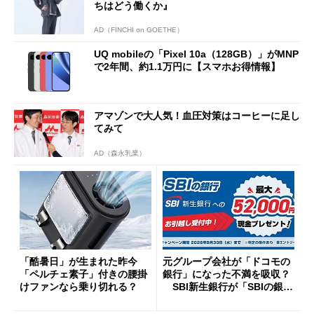
ちはどう働くか』
AD（FINCHI on GOETHE）
UQ mobileの「Pixel 10a（128GB）」がMNP
で2年間、約1.1万円に【スマホお得情報】
アマゾンで大人気！血圧対策はコーヒーに足し
てみて
AD（森永乳業）
「酷暑日」が生まれた昨今
元グループ会社が「ドコモの
「ペルチェ素子」付きの腰掛
銀行」になった不満を吸収？
けファンなら乗り切れる？
SBI新生銀行が「SBIの銀
行」として最大5.2万円のキャ
ッシュバックキャンペーンを