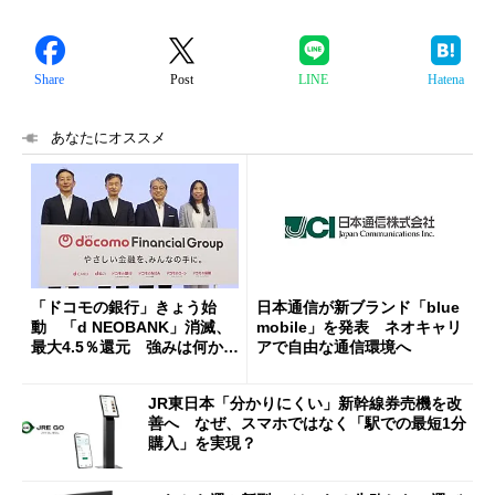
Share
Post
LINE
Hatena
あなたにオススメ
「ドコモの銀行」きょう始
日本通信が新ブランド「blue
動 「d NEOBANK」消滅、
mobile」を発表 ネオキャリ
最大4.5％還元 強みは何か解
アで自由な通信環境へ
説
JR東日本「分かりにくい」新幹線券売機を改
善へ なぜ、スマホではなく「駅での最短1分
購入」を実現？