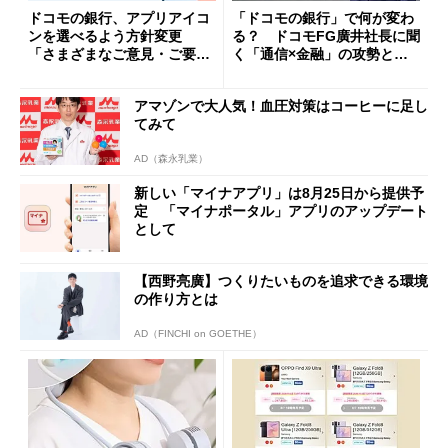
ドコモの銀行、アプリアイコ
「ドコモの銀行」で何が変わ
ンを選べるよう方針変更
る？ ドコモFG廣井社長に聞
「さまざまなご意見・ご要望
く「通信×金融」の攻勢とグ
を踏まえ」
ループ戦略
アマゾンで大人気！血圧対策はコーヒーに足し
てみて
AD（森永乳業）
新しい「マイナアプリ」は8月25日から提供予
定 「マイナポータル」アプリのアップデート
として
【西野亮廣】つくりたいものを追求できる環境
の作り方とは
AD（FINCHI on GOETHE）