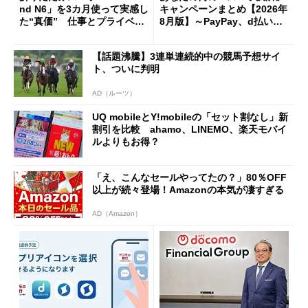
nd N6」を3カ月使って実感し
キャンペーンまとめ【2026年
た“真価” 仕事とプライベー
8月版】～PayPay、d払い、a
トで大活躍
u PAY、楽天ペイ
【話題沸騰】3連単連続的中の競馬予想サイ
ト、ついに判明
AD（ルーツ）
UQ mobileとY!mobileの「セット割なし」新
割引を比較 ahamo、LINEMO、楽天モバイ
ルよりもお得？
「え、こんなセールやってたの？」80％OFF
以上が続々登場！Amazonの本気が凄すぎる
AD（Amazon）