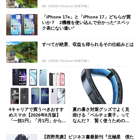
AD（COCO VILLA on GOETHE）
「iPhone 17e」と「iPhone 17」どちらが買
いか？ 2機種を使い込んで分かった“スペッ
ク表にない違い”
すべてが絶景、収益も得られるその仕組みとは
AD（COCO VILLA on GOETHE）
4キャリアで買うべきおすす
夏の暑さ対策グッズでよく見
めスマホ【2026年8月版】
掛ける「ペルチェ素子」って
「一括1円」「月1円」からお
なんだ？ 賢く使うための注
得なiPhone／Pixel／Galaxy
意点も
まで
【西野亮廣】ビジネス書最新刊『北極星 僕た