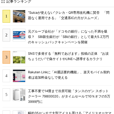
記事ランキング
“Suicaが使えない”クレカ・QR専用改札機に賛否 「問
題なく運用できる」「交通系ICの方がスムーズ」
元グループ会社が「ドコモの銀行」になった不満を吸
収？ SBI新生銀行が「SBIの銀行」として最大5.2万円
のキャッシュバックキャンペーンを開催
SNSで多発する「無料であげます」投稿の正体 “お涙
ちょうだい”で偽サイトやLINEへ誘導するカラクリ
Rakuten Linkに「AI通話要約機能」、楽天モバイル契約
者は追加料金なしで使える
工事不要で14畳まで冷房可能「タンスのゲン スポット
クーラー 79800020」がタイムセールで10％オフの5万
3999円に
幅約35センチで大型アイスも置ける「アイリスオーヤマ