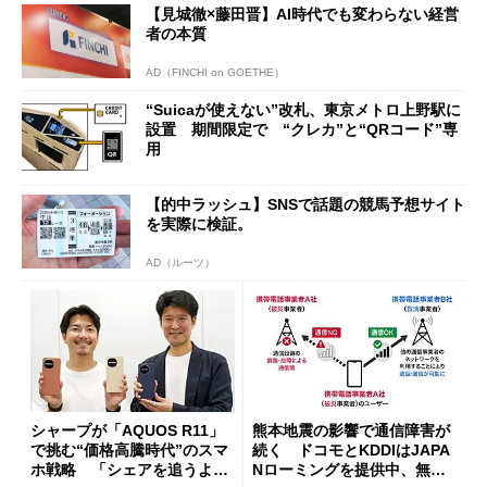
【見城徹×藤田晋】AI時代でも変わらない経営
開催
者の本質
AD（FINCHI on GOETHE）
“Suicaが使えない”改札、東京メトロ上野駅に
設置 期間限定で “クレカ”と“QRコード”専
用
【的中ラッシュ】SNSで話題の競馬予想サイト
を実際に検証。
AD（ルーツ）
シャープが「AQUOS R11」
熊本地震の影響で通信障害が
で挑む“価格高騰時代”のスマ
続く ドコモとKDDIはJAPA
ホ戦略 「シェアを追うより
Nローミングを提供中、無料