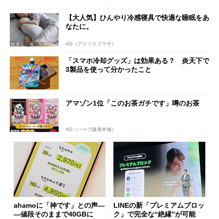
も既存ユーザーを大切に」
Wi-Fi「00000JAPAN」も開
放
【大人気】ひんやり冷感寝具で快適な睡眠をあ
なたに。
AD（アイリスプラザ）
「スマホ冷却グッズ」は効果ある？ 炎天下で
3製品を使って分かったこと
アマゾン1位「このお茶ガチです」噂のお茶
AD（ハーブ健康本舗）
ahamoに「神です」との声―
LINEの新「プレミアムブロッ
―値段そのままで40GBに
ク」で完全な“絶縁”が可能