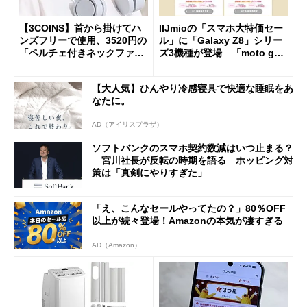
【3COINS】首から掛けてハ
IIJmioの「スマホ大特価セー
ンズフリーで使用、3520円の
ル」に「Galaxy Z8」シリー
「ペルチェ付きネックファ
ズ3機種が登場 「moto g37
ン」
j」や「OPPO Find X9 Ultr
a」も
【大人気】ひんやり冷感寝具で快適な睡眠をあ
なたに。
AD（アイリスプラザ）
ソフトバンクのスマホ契約数減はいつ止まる？
宮川社長が反転の時期を語る ホッピング対
策は「真剣にやりすぎた」
「え、こんなセールやってたの？」80％OFF
以上が続々登場！Amazonの本気が凄すぎる
AD（Amazon）