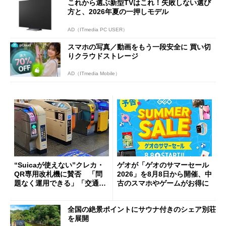
これから選ぶ新型TVはこれ！失敗しない選び
方と、2026年夏の一押しモデル
AD（ITmedia PC USER）
スマホの写真／動画をもう一段安全に 買い切
りクラウドストレージ
AD（ITmedia Mobile）
“Suicaが使えない”クレカ・
ゲオが「ゲオのサマーセール
QR専用改札機に賛否 「問
2026」を8月8日から開催、中
題なく運用できる」「交通系I
古のスマホやゲームがお得に
Cの方がスムーズ」
全国の絶景ポイントにサウナ付きのシェア別荘
を展開