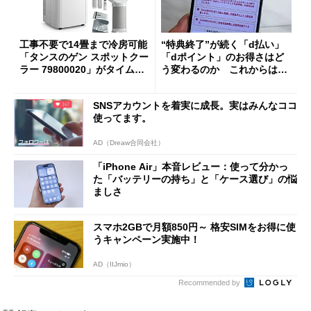
工事不要で14畳まで冷房可能
“特典終了”が続く「d払い」
「タンスのゲン スポットクー
「dポイント」のお得さはど
ラー 79800020」がタイムセ
う変わるのか これからは
ールで10％オフの5万3999円
「dカード」の利用が得策？
に
SNSアカウントを着実に成長。実はみんなココ
使ってます。
AD（Dreaw合同会社）
「iPhone Air」本音レビュー：使って分かっ
た「バッテリーの持ち」と「ケース選び」の悩
ましさ
スマホ2GBで月額850円～ 格安SIMをお得に使
うキャンペーン実施中！
AD（IIJmio）
Recommended by