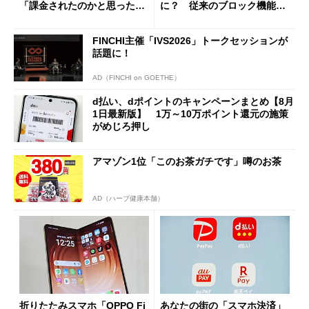
「課金されたのかと思った」
に？ 従来のブロック機能と
と戸惑いも
の決定的な違い
FINCHI主催「IVS2026」トークセッションが
話題に！
AD（FINCHI on GOETHE）
d払い、dポイントのキャンペーンまとめ【8月
1日最新版】 1万～10万ポイント還元の施策
がめじろ押し
アマゾン1位「このお茶ガチです」噂のお茶
AD（ハーブ健康本舗）
折りたたみスマホ「OPPO Fi
あなたの街の「スマホ決済」