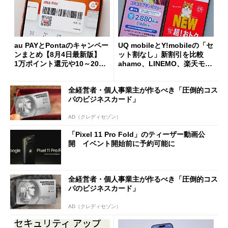
au PAYとPontaのキャンペー
UQ mobileとY!mobileの「セ
ンまとめ【8月4日最新版】
ット割なし」新割引を比較
1万ポイント還元や10～20％
ahamo、LINEMO、楽天モバ
還元あり
イルよりもお得？
全経営者・個人事業主が作るべき「圧倒的コス
パのビジネスカード」
AD（クレディセゾン）
「Pixel 11 Pro Fold」のティーザー動画公
開 イベント開始前に予約可能に
全経営者・個人事業主が作るべき「圧倒的コス
パのビジネスカード」
AD（クレディセゾン）