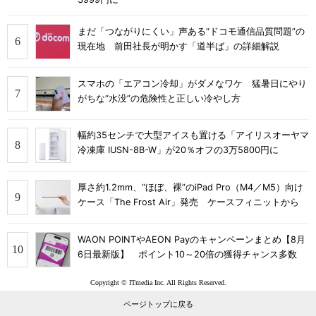
まだ「つながりにくい」声ある“ドコモ通信品質問題”の
現在地 前田社長が明かす「道半ば」の詳細解説
スマホの「エアコン冷却」がダメなワケ 猛暑日にやり
がちな“水没”の危険性と正しい冷やし方
幅約35センチで大型アイスも置ける「アイリスオーヤマ
冷凍庫 IUSN-8B-W」が20％オフの3万5800円に
厚さ約1.2mm、“ほぼ、裸”のiPad Pro（M4／M5）向け
ケース「The Frost Air」発売 ケースフィニットから
WAON POINTやAEON Payのキャンペーンまとめ【8月
6日最新版】 ポイント10～20倍の獲得チャンス多数
Copyright © ITmedia Inc. All Rights Reserved.
ページトップに戻る