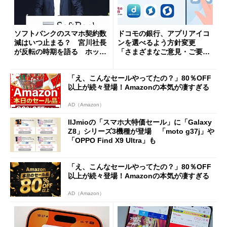
ソフトバンクのスマホ契約数
ドコモの銀行、アプリアイコ
減はいつ止まる？ 宮川社長
ンを選べるよう方針変更
が反転の時期を語る ホッピ
「さまざまなご意見・ご要望
ング対策は「真剣にやりすぎ
を踏まえ」
た」
「え、こんなセールやってたの？」80％OFF
以上が続々登場！Amazonの本気が凄すぎる
AD（Amazon）
IIJmioの「スマホ大特価セール」に「Galaxy
Z8」シリーズ3機種が登場 「moto g37j」や
「OPPO Find X9 Ultra」も
「え、こんなセールやってたの？」80％OFF
以上が続々登場！Amazonの本気が凄すぎる
AD（Amazon）