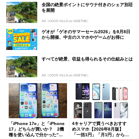
全国の絶景ポイントにサウナ付きのシェア別荘
を展開
AD（COCO VILLA on GOETHE）
ゲオが「ゲオのサマーセール2026」を8月8日
から開催、中古のスマホやゲームがお得に
すべてが絶景、収益も得られるその仕組みとは
AD（COCO VILLA on GOETHE）
「iPhone 17e」と「iPhone
4キャリアで買うべきおすす
17」どちらが買いか？ 2機
めスマホ【2026年8月版】
種を使い込んで分かった“ス
「一括1円」「月1円」からお