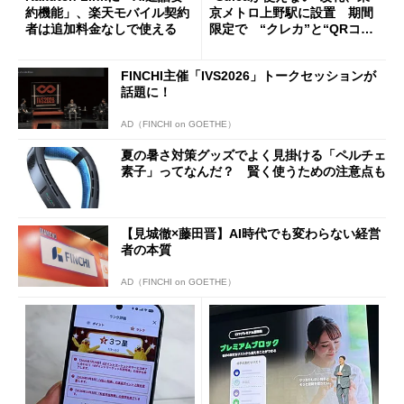
約機能」、楽天モバイル契約
京メトロ上野駅に設置 期間
者は追加料金なしで使える
限定で “クレカ”と“QRコー
ド”専用
FINCHI主催「IVS2026」トークセッションが
話題に！
AD（FINCHI on GOETHE）
夏の暑さ対策グッズでよく見掛ける「ペルチェ
素子」ってなんだ？ 賢く使うための注意点も
【見城徹×藤田晋】AI時代でも変わらない経営
者の本質
AD（FINCHI on GOETHE）