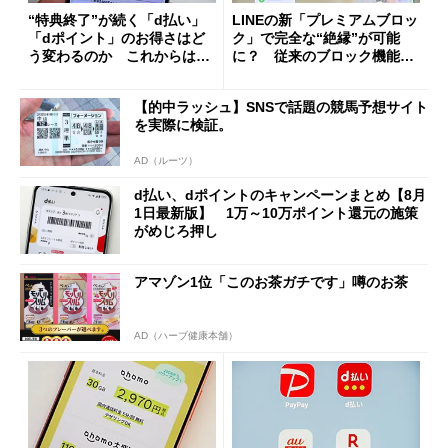
“特典終了”が続く「d払い」
LINEの新「プレミアムブロッ
「dポイント」のお得さはど
ク」で完全な“絶縁”が可能
う変わるのか これからは
に？ 従来のブロック機能と
「dカード」の利用が得策？
の決定的な違い
【的中ラッシュ】SNSで話題の競馬予想サイト
を実際に検証。
AD（ルーツ）
d払い、dポイントのキャンペーンまとめ【8月
1日最新版】 1万～10万ポイント還元の施策
がめじろ押し
アマゾン1位「このお茶ガチです」噂のお茶
AD（ハーブ健康本舗）