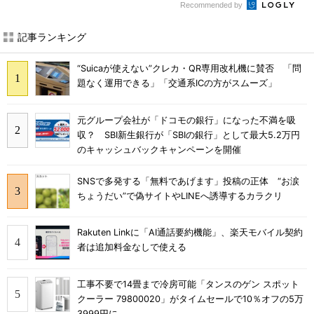
Recommended by
記事ランキング
“Suicaが使えない”クレカ・QR専用改札機に賛否 「問
題なく運用できる」「交通系ICの方がスムーズ」
元グループ会社が「ドコモの銀行」になった不満を吸
収？ SBI新生銀行が「SBIの銀行」として最大5.2万円
のキャッシュバックキャンペーンを開催
SNSで多発する「無料であげます」投稿の正体 “お涙
ちょうだい”で偽サイトやLINEへ誘導するカラクリ
Rakuten Linkに「AI通話要約機能」、楽天モバイル契約
者は追加料金なしで使える
工事不要で14畳まで冷房可能「タンスのゲン スポット
クーラー 79800020」がタイムセールで10％オフの5万
3999円に