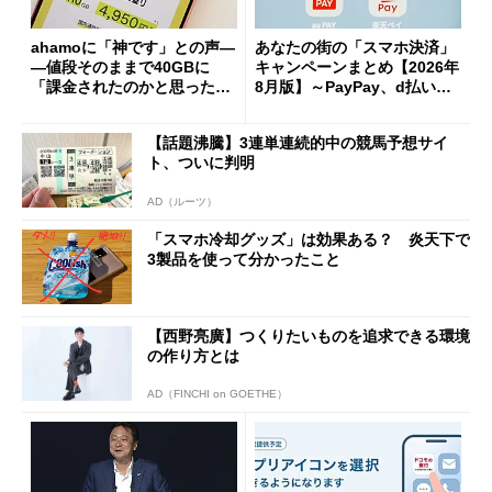
ahamoに「神です」との声―
あなたの街の「スマホ決済」
―値段そのままで40GBに
キャンペーンまとめ【2026年
「課金されたのかと思った」
8月版】～PayPay、d払い、a
と戸惑いも
u PAY、楽天ペイ
【話題沸騰】3連単連続的中の競馬予想サイ
ト、ついに判明
AD（ルーツ）
「スマホ冷却グッズ」は効果ある？ 炎天下で
3製品を使って分かったこと
【西野亮廣】つくりたいものを追求できる環境
の作り方とは
AD（FINCHI on GOETHE）