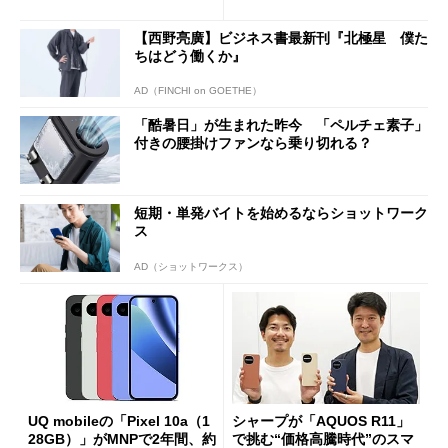
ペック表にない違い”
得なiPhone／Pixel／Galaxy
まで
【西野亮廣】ビジネス書最新刊『北極星 僕た
ちはどう働くか』
AD（FINCHI on GOETHE）
「酷暑日」が生まれた昨今 「ペルチェ素子」
付きの腰掛けファンなら乗り切れる？
短期・単発バイトを始めるならショットワーク
ス
AD（ショットワークス）
UQ mobileの「Pixel 10a（1
シャープが「AQUOS R11」
28GB）」がMNPで2年間、約
で挑む“価格高騰時代”のスマ