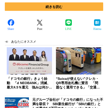
続きを読む
Share
Post
LINE
Hatena
あなたにオススメ
「ドコモの銀行」きょう始
“Suicaが使えない”クレカ・
動 「d NEOBANK」消滅、
QR専用改札機に賛否 「問
最大4.5％還元 強みは何か解
題なく運用できる」「交通系I
説
Cの方がスムーズ」
元グループ会社が「ドコモの銀行」になった不
満を吸収？ SBI新生銀行が「SBIの銀行」と