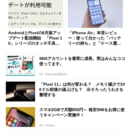
AndroidとPixelの8月版アッ
「iPhone Air」本音レビュ
プデート配信開始 「Pixel 1
ー：使って分かった「バッテ
0」シリーズのタッチ不具合
リーの持ち」と「ケース選
修正やGPU性能改善なども
び」の悩ましさ
SNSアカウントを着実に成長。実はみんなココ
使ってます。
AD（Dreaw合同会社）
「Pixel 11」は何が変わる？ メモリ減少で10
0ドル前後の値上げも？ 出そろったうわさを
整理する
スマホ2GBで月額850円～ 格安SIMをお得に使
うキャンペーン実施中！
AD（IIJmio）