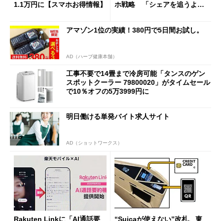
1.1万円に【スマホお得情報】
ホ戦略 「シェアを追うより
も既存ユーザーを大切に」
アマゾン1位の実績！380円で5日間お試し。
AD（ハーブ健康本舗）
工事不要で14畳まで冷房可能「タンスのゲン
スポットクーラー 79800020」がタイムセール
で10％オフの5万3999円に
明日働ける単発バイト求人サイト
AD（ショットワークス）
Rakuten Linkに「AI通話要
“Suicaが使えない”改札、東