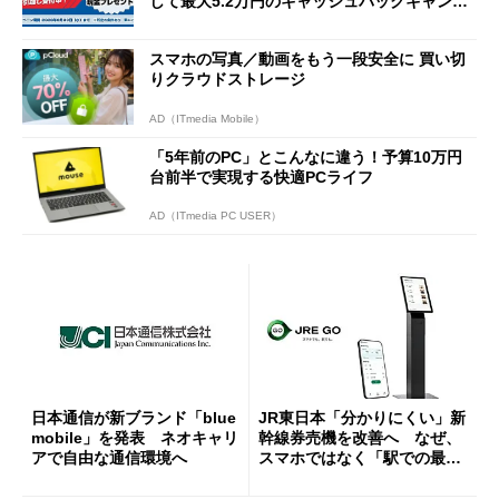
して最大5.2万円のキャッシュバックキャンペ
ーンを開催
スマホの写真／動画をもう一段安全に 買い切
りクラウドストレージ
AD（ITmedia Mobile）
「5年前のPC」とこんなに違う！予算10万円
台前半で実現する快適PCライフ
AD（ITmedia PC USER）
日本通信が新ブランド「blue
JR東日本「分かりにくい」新
mobile」を発表 ネオキャリ
幹線券売機を改善へ なぜ、
アで自由な通信環境へ
スマホではなく「駅での最短
1分購入」を実現？