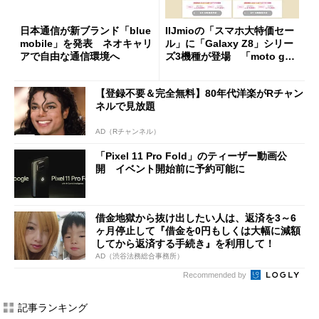
日本通信が新ブランド「blue
IIJmioの「スマホ大特価セー
mobile」を発表 ネオキャリ
ル」に「Galaxy Z8」シリー
アで自由な通信環境へ
ズ3機種が登場 「moto g37
j」や「OPPO Find X9 Ultr
a」も
【登録不要＆完全無料】80年代洋楽がRチャン
ネルで見放題
AD（Rチャンネル）
「Pixel 11 Pro Fold」のティーザー動画公
開 イベント開始前に予約可能に
借金地獄から抜け出したい人は、返済を3～6
ヶ月停止して『借金を0円もしくは大幅に減額
してから返済する手続き』を利用して！
AD（渋谷法務総合事務所）
Recommended by
記事ランキング