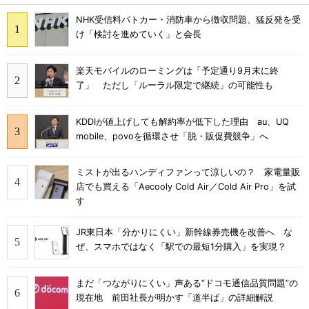
NHK受信料パトカー・消防車から徴収問題、猛反発を受
け「検討を進めていく」と会長
楽天モバイルのローミングは「予定通り9月末に終
了」 ただし「ルーラル限定で継続」の可能性も
KDDIが値上げしても解約率が低下した理由 au、UQ
mobile、povoを循環させ「脱・販促費競争」へ
ミストが出るハンディファンって涼しいの？ 家電量販
店でも買える「Aecooly Cold Air／Cold Air Pro」を試
す
JR東日本「分かりにくい」新幹線券売機を改善へ な
ぜ、スマホではなく「駅での最短1分購入」を実現？
まだ「つながりにくい」声ある“ドコモ通信品質問題”の
現在地 前田社長が明かす「道半ば」の詳細解説