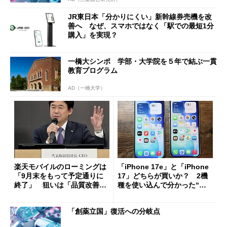
JR東日本「分かりにくい」新幹線券売機を改
善へ なぜ、スマホではなく「駅での最短1分
購入」を実現？
一橋大シンポ 学部・大学院を５年で結ぶ一貫
教育プログラム
AD（一橋大学）
楽天モバイルのローミングは
「iPhone 17e」と「iPhone
「9月末をもって予定通りに
17」どちらが買いか？ 2機
終了」 狙いは「品質改善」
種を使い込んで分かった“ス
ただし「ルーラル限定で期
ペック表にない違い”
限を切った新契約」の可能性
「創薬立国」復活への分岐点
も