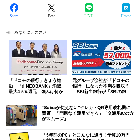
Share
Post
LINE
Hatena
あなたにオススメ
「ドコモの銀行」きょう始
元グループ会社が「ドコモの
動 「d NEOBANK」消滅、
銀行」になった不満を吸収？
最大4.5％還元 強みは何か解
SBI新生銀行が「SBIの銀
説
行」として最大5.2万円のキャ
ッシュバックキャンペーンを
“Suicaが使えない”クレカ・QR専用改札機に
開催
賛否 「問題なく運用できる」「交通系ICの方
がスムーズ」
「5年前のPC」とこんなに違う！予算10万円