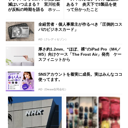
減はいつ止まる？ 宮川社長
ある？ 炎天下で3製品を使
が反転の時期を語る ホッピ
って分かったこと
ング対策は「真剣にやりすぎ
た」
全経営者・個人事業主が作るべき「圧倒的コス
パのビジネスカード」
AD（クレディセゾン）
厚さ約1.2mm、“ほぼ、裸”のiPad Pro（M4／
M5）向けケース「The Frost Air」発売 ケー
スフィニットから
SNSアカウントを着実に成長。実はみんなココ
使ってます。
AD（Dreaw合同会社）