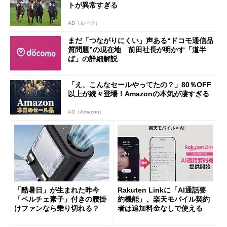
トが異常すぎる
AD（ルーツ）
まだ「つながりにくい」声ある“ドコモ通信品
質問題”の現在地 前田社長が明かす「道半
ば」の詳細解説
「え、こんなセールやってたの？」80％OFF
以上が続々登場！Amazonの本気が凄すぎる
AD（Amazon）
「酷暑日」が生まれた昨今
Rakuten Linkに「AI通話要
「ペルチェ素子」付きの腰掛
約機能」、楽天モバイル契約
けファンなら乗り切れる？
者は追加料金なしで使える