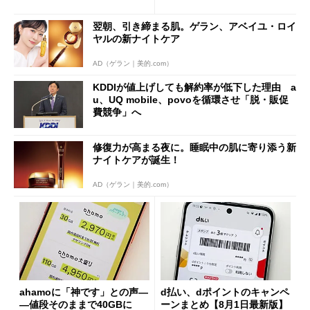
も既存ユーザーを大切に」
の決定的な違い
翌朝、引き締まる肌。ゲラン、アベイユ・ロイ
ヤルの新ナイトケア
AD（ゲラン｜美的.com）
KDDIが値上げしても解約率が低下した理由 a
u、UQ mobile、povoを循環させ「脱・販促
費競争」へ
修復力が高まる夜に。睡眠中の肌に寄り添う新
ナイトケアが誕生！
AD（ゲラン｜美的.com）
ahamoに「神です」との声―
d払い、dポイントのキャンペ
―値段そのままで40GBに
ーンまとめ【8月1日最新版】