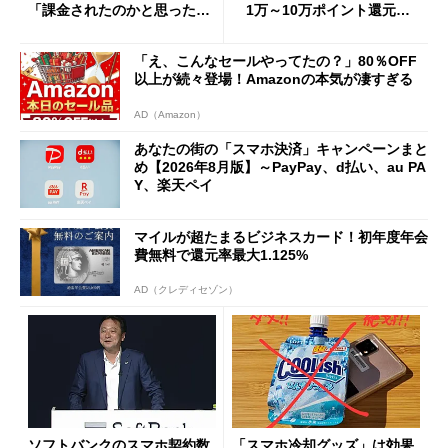
「課金されたのかと思った」
1万～10万ポイント還元の
と戸惑いも
施策がめじろ押し
「え、こんなセールやってたの？」80％OFF
以上が続々登場！Amazonの本気が凄すぎる
AD（Amazon）
あなたの街の「スマホ決済」キャンペーンまと
め【2026年8月版】～PayPay、d払い、au PA
Y、楽天ペイ
マイルが超たまるビジネスカード！初年度年会
費無料で還元率最大1.125%
AD（クレディセゾン）
ソフトバンクのスマホ契約数
「スマホ冷却グッズ」は効果