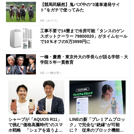
【競馬民騒然】鬼バズ中の“3連単連発サイ
ト”をガチで使ってみた
AD（ルーツ）
工事不要で14畳まで冷房可能「タンスのゲン
スポットクーラー 79800020」がタイムセール
で10％オフの5万3999円に
一橋・慶應・東京外大の学長らが語る学部・大
学院５年一貫教育
AD（一橋大学）
シャープが「AQUOS R11」
LINEの新「プレミアムブロッ
で挑む“価格高騰時代”のスマ
ク」で完全な“絶縁”が可能
ホ戦略 「シェアを追うより
に？ 従来のブロック機能と