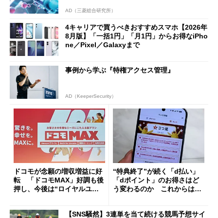
AD（三菱総合研究所）
4キャリアで買うべきおすすめスマホ【2026年
8月版】「一括1円」「月1円」からお得なiPho
ne／Pixel／Galaxyまで
事例から学ぶ『特権アクセス管理』
AD（KeeperSecurity）
ドコモが念願の増収増益に好
“特典終了”が続く「d払い」
転 「ドコモMAX」好調も後
「dポイント」のお得さはど
押し、今後は“ロイヤルユー
う変わるのか これからは
ザー”を重視
「dカード」の利用が得策？
【SNS騒然】3連単を当て続ける競馬予想サイ