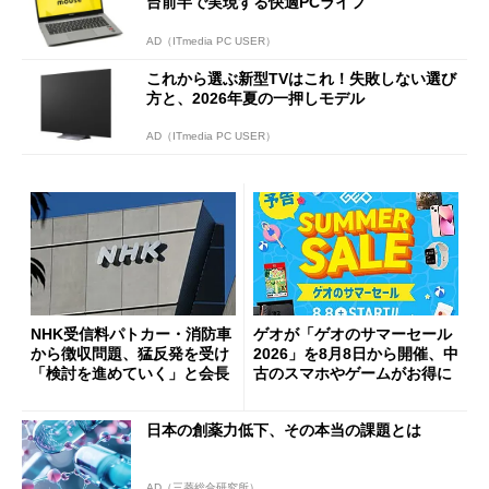
台前半で実現する快適PCライフ
AD（ITmedia PC USER）
これから選ぶ新型TVはこれ！失敗しない選び
方と、2026年夏の一押しモデル
AD（ITmedia PC USER）
NHK受信料パトカー・消防車
ゲオが「ゲオのサマーセール
から徴収問題、猛反発を受け
2026」を8月8日から開催、中
「検討を進めていく」と会長
古のスマホやゲームがお得に
日本の創薬力低下、その本当の課題とは
AD（三菱総合研究所）