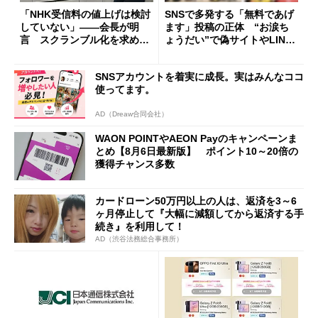
「NHK受信料の値上げは検討
SNSで多発する「無料であげ
していない」――会長が明
ます」投稿の正体 “お涙ち
言 スクランブル化を求める
ょうだい”で偽サイトやLINE
声絶えず
へ誘導するカラクリ
SNSアカウントを着実に成長。実はみんなココ
使ってます。
AD（Dreaw合同会社）
WAON POINTやAEON Payのキャンペーンま
とめ【8月6日最新版】 ポイント10～20倍の
獲得チャンス多数
カードローン50万円以上の人は、返済を3～6
ヶ月停止して『大幅に減額してから返済する手
続き』を利用して！
AD（渋谷法務総合事務所）