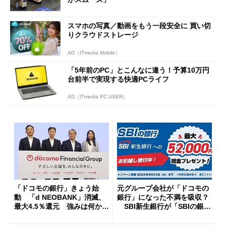
スマホの写真／動画をもう一段安全に 買い切
りクラウドストレージ
AD（ITmedia Mobile）
「5年前のPC」とこんなに違う！予算10万円
台前半で実現する快適PCライフ
AD（ITmedia PC USER）
「ドコモの銀行」きょう始
元グループ会社が「ドコモの
動 「d NEOBANK」消滅、
銀行」になった不満を吸収？
最大4.5％還元 強みは何か解
SBI新生銀行が「SBIの銀
説
行」として最大5.2万円のキャ
ッシュバックキャンペーンを