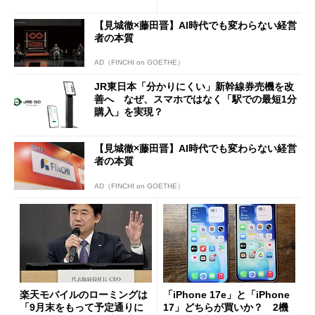
【見城徹×藤田晋】AI時代でも変わらない経営
者の本質
AD（FINCHI on GOETHE）
JR東日本「分かりにくい」新幹線券売機を改
善へ なぜ、スマホではなく「駅での最短1分
購入」を実現？
【見城徹×藤田晋】AI時代でも変わらない経営
者の本質
AD（FINCHI on GOETHE）
楽天モバイルのローミングは
「iPhone 17e」と「iPhone
「9月末をもって予定通りに
17」どちらが買いか？ 2機