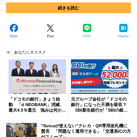
続きを読む
Share
Post
LINE
Hatena
あなたにオススメ
「ドコモの銀行」きょう始
元グループ会社が「ドコモの
動 「d NEOBANK」消滅、
銀行」になった不満を吸収？
最大4.5％還元 強みは何か解
SBI新生銀行が「SBIの銀
説
行」として最大5.2万円のキャ
ッシュバックキャンペーンを
“Suicaが使えない”クレカ・QR専用改札機に
開催
賛否 「問題なく運用できる」「交通系ICの方
がスムーズ」