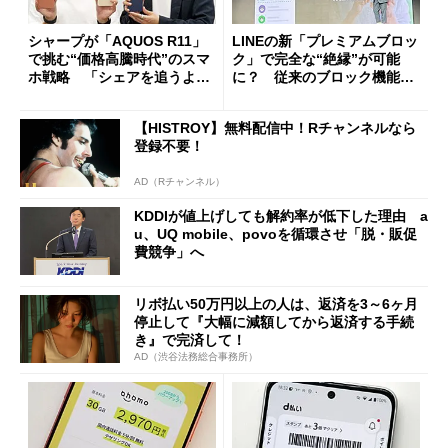
シャープが「AQUOS R11」
LINEの新「プレミアムブロッ
で挑む“価格高騰時代”のスマ
ク」で完全な“絶縁”が可能
ホ戦略 「シェアを追うより
に？ 従来のブロック機能と
も既存ユーザーを大切に」
の決定的な違い
【HISTROY】無料配信中！Rチャンネルなら
登録不要！
AD（Rチャンネル）
KDDIが値上げしても解約率が低下した理由 a
u、UQ mobile、povoを循環させ「脱・販促
費競争」へ
リボ払い50万円以上の人は、返済を3～6ヶ月
停止して『大幅に減額してから返済する手続
き』で完済して！
AD（渋谷法務総合事務所）