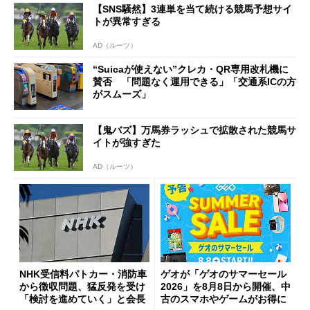
【SNS騒然】3連単を当て続ける競馬予想サイ
開催
トが異常すぎる
AD（ルーツ）
“Suicaが使えない”クレカ・QR専用改札機に
賛否 「問題なく運用できる」「交通系ICの方
がスムーズ」
【鬼バズ】万馬券ラッシュで拡散された競馬サ
イトが強すぎた
AD（ルーツ）
NHK受信料パトカー・消防車
ゲオが「ゲオのサマーセール
から徴収問題、猛反発を受け
2026」を8月8日から開催、中
「検討を進めていく」と会長
古のスマホやゲームがお得に