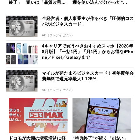
終了」 狙いは「品質改善」
種を使い込んで分かった“ス
ただし「ルーラル限定で期
ペック表にない違い”
限を切った新契約」の可能性
全経営者・個人事業主が作るべき「圧倒的コス
も
パのビジネスカード」
AD（クレディセゾン）
4キャリアで買うべきおすすめスマホ【2026年
8月版】「一括1円」「月1円」からお得なiPho
ne／Pixel／Galaxyまで
マイルが超たまるビジネスカード！初年度年会
費無料で還元率最大1.125%
AD（クレディセゾン）
ドコモが念願の増収増益に好
“特典終了”が続く「d払い」