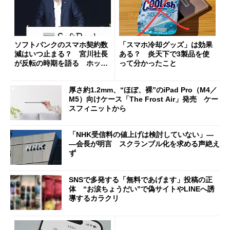
ソフトバンクのスマホ契約数
「スマホ冷却グッズ」は効果
減はいつ止まる？ 宮川社長
ある？ 炎天下で3製品を使
が反転の時期を語る ホッピ
って分かったこと
ング対策は「真剣にやりすぎ
た」
厚さ約1.2mm、“ほぼ、裸”のiPad Pro（M4／
M5）向けケース「The Frost Air」発売 ケー
スフィニットから
「NHK受信料の値上げは検討していない」―
―会長が明言 スクランブル化を求める声絶え
ず
SNSで多発する「無料であげます」投稿の正
体 “お涙ちょうだい”で偽サイトやLINEへ誘
導するカラクリ