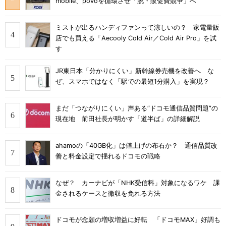
mobile、povoを循環させ「脱・販促費競争」へ
ミストが出るハンディファンって涼しいの？ 家電量販
店でも買える「Aecooly Cold Air／Cold Air Pro」を試
す
JR東日本「分かりにくい」新幹線券売機を改善へ な
ぜ、スマホではなく「駅での最短1分購入」を実現？
まだ「つながりにくい」声ある“ドコモ通信品質問題”の
現在地 前田社長が明かす「道半ば」の詳細解説
ahamoの「40GB化」は値上げの布石か？ 通信品質改
善と料金設定で揺れるドコモの戦略
なぜ？ カーナビが「NHK受信料」対象になるワケ 課
金されるケースと徴収を免れる方法
ドコモが念願の増収増益に好転 「ドコモMAX」好調も