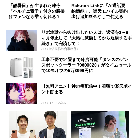
「酷暑日」が生まれた昨今
Rakuten Linkに「AI通話要
「ペルチェ素子」付きの腰掛
約機能」、楽天モバイル契約
けファンなら乗り切れる？
者は追加料金なしで使える
リボ地獄から抜け出したい人は、返済を3～6
ヶ月停止して『大幅に減額してから返済する手
続き』で完済して！
AD（渋谷法務総合事務所）
工事不要で14畳まで冷房可能「タンスのゲン
スポットクーラー 79800020」がタイムセール
で10％オフの5万3999円に
【無料アニメ】神の雫配信中！視聴で楽天ポイ
ント貯まる
AD（Rチャンネル）