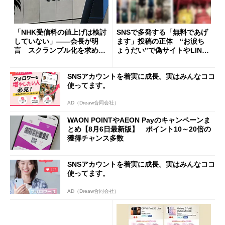
「NHK受信料の値上げは検討
SNSで多発する「無料であげ
していない」――会長が明
ます」投稿の正体 “お涙ち
言 スクランブル化を求める
ょうだい”で偽サイトやLINE
声絶えず
へ誘導するカラクリ
SNSアカウントを着実に成長。実はみんなココ
使ってます。
AD（Dreaw合同会社）
WAON POINTやAEON Payのキャンペーンま
とめ【8月6日最新版】 ポイント10～20倍の
獲得チャンス多数
SNSアカウントを着実に成長。実はみんなココ
使ってます。
AD（Dreaw合同会社）