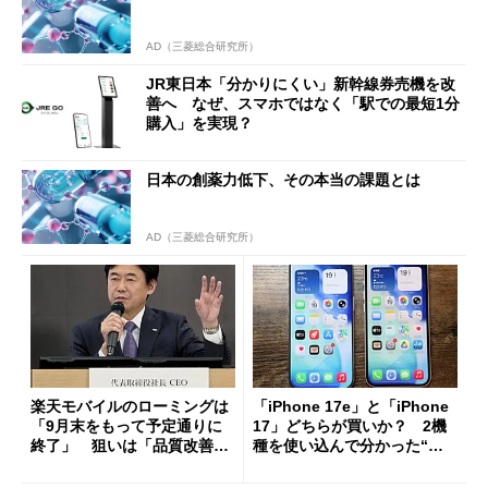
AD（三菱総合研究所）
JR東日本「分かりにくい」新幹線券売機を改
善へ なぜ、スマホではなく「駅での最短1分
購入」を実現？
日本の創薬力低下、その本当の課題とは
AD（三菱総合研究所）
楽天モバイルのローミングは
「iPhone 17e」と「iPhone
「9月末をもって予定通りに
17」どちらが買いか？ 2機
終了」 狙いは「品質改善」
種を使い込んで分かった“ス
ただし「ルーラル限定で期
ペック表にない違い”
限を切った新契約」の可能性