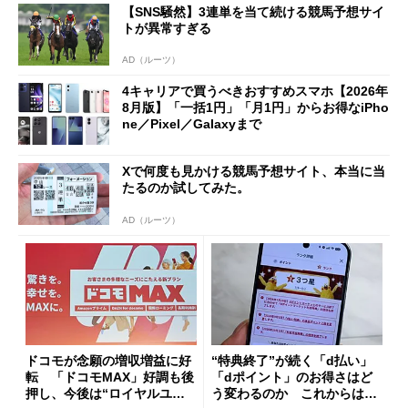
【SNS騒然】3連単を当て続ける競馬予想サイ
も
トが異常すぎる
AD（ルーツ）
4キャリアで買うべきおすすめスマホ【2026年
8月版】「一括1円」「月1円」からお得なiPho
ne／Pixel／Galaxyまで
Xで何度も見かける競馬予想サイト、本当に当
たるのか試してみた。
AD（ルーツ）
ドコモが念願の増収増益に好
“特典終了”が続く「d払い」
転 「ドコモMAX」好調も後
「dポイント」のお得さはど
押し、今後は“ロイヤルユー
う変わるのか これからは