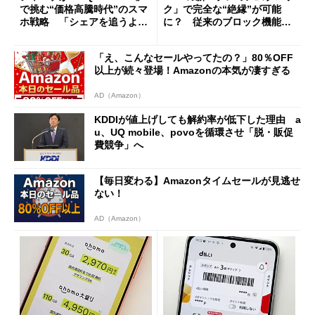
で挑む“価格高騰時代”のスマ
ク」で完全な“絶縁”が可能
ホ戦略 「シェアを追うより
に？ 従来のブロック機能と
も既存ユーザーを大切に」
の決定的な違い
「え、こんなセールやってたの？」80％OFF
以上が続々登場！Amazonの本気が凄すぎる
AD（Amazon）
KDDIが値上げしても解約率が低下した理由 a
u、UQ mobile、povoを循環させ「脱・販促
費競争」へ
【毎日変わる】Amazonタイムセールが見逃せ
ない！
AD（Amazon）