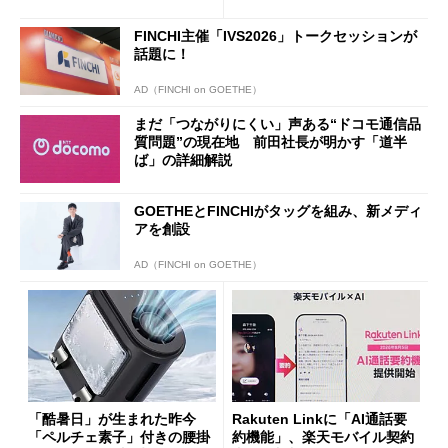
ザー”を重視
「dカード」の利用が得策？
FINCHI主催「IVS2026」トークセッションが
話題に！
AD（FINCHI on GOETHE）
まだ「つながりにくい」声ある“ドコモ通信品
質問題”の現在地 前田社長が明かす「道半
ば」の詳細解説
GOETHEとFINCHIがタッグを組み、新メディ
アを創設
AD（FINCHI on GOETHE）
「酷暑日」が生まれた昨今
Rakuten Linkに「AI通話要
「ペルチェ素子」付きの腰掛
約機能」、楽天モバイル契約