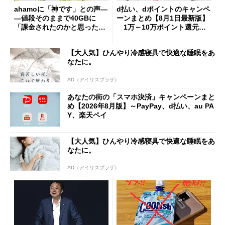
ahamoに「神です」との声―
d払い、dポイントのキャンペ
―値段そのままで40GBに
ーンまとめ【8月1日最新版】
「課金されたのかと思った」
1万～10万ポイント還元の
と戸惑いも
施策がめじろ押し
【大人気】ひんやり冷感寝具で快適な睡眠をあ
なたに。
AD（アイリスプラザ）
あなたの街の「スマホ決済」キャンペーンまと
め【2026年8月版】～PayPay、d払い、au PA
Y、楽天ペイ
【大人気】ひんやり冷感寝具で快適な睡眠をあ
なたに。
AD（アイリスプラザ）