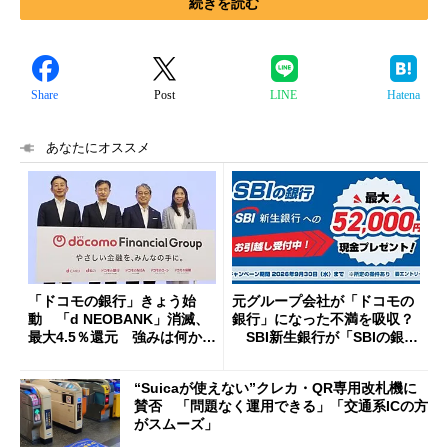
続きを読む
Share
Post
LINE
Hatena
あなたにオススメ
「ドコモの銀行」きょう始
元グループ会社が「ドコモの
動 「d NEOBANK」消滅、
銀行」になった不満を吸収？
最大4.5％還元 強みは何か解
SBI新生銀行が「SBIの銀
説
行」として最大5.2万円のキャ
ッシュバックキャンペーンを
“Suicaが使えない”クレカ・QR専用改札機に
開催
賛否 「問題なく運用できる」「交通系ICの方
がスムーズ」