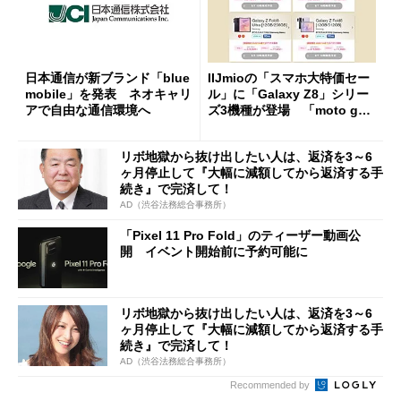
日本通信が新ブランド「blue
IIJmioの「スマホ大特価セー
mobile」を発表 ネオキャリ
ル」に「Galaxy Z8」シリー
アで自由な通信環境へ
ズ3機種が登場 「moto g37
j」や「OPPO Find X9 Ultr
a」も
リボ地獄から抜け出したい人は、返済を3～6
ヶ月停止して『大幅に減額してから返済する手
続き』で完済して！
AD（渋谷法務総合事務所）
「Pixel 11 Pro Fold」のティーザー動画公
開 イベント開始前に予約可能に
リボ地獄から抜け出したい人は、返済を3～6
ヶ月停止して『大幅に減額してから返済する手
続き』で完済して！
AD（渋谷法務総合事務所）
Recommended by