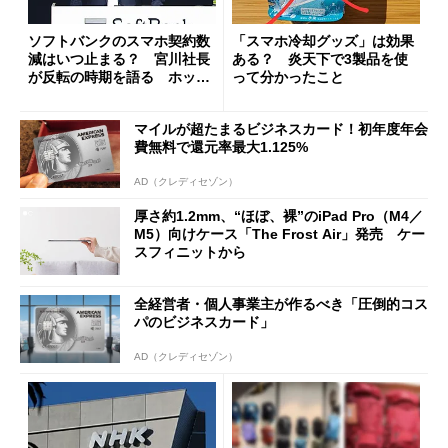
ソフトバンクのスマホ契約数
「スマホ冷却グッズ」は効果
減はいつ止まる？ 宮川社長
ある？ 炎天下で3製品を使
が反転の時期を語る ホッピ
って分かったこと
ング対策は「真剣にやりすぎ
た」
マイルが超たまるビジネスカード！初年度年会
費無料で還元率最大1.125%
AD（クレディセゾン）
厚さ約1.2mm、“ほぼ、裸”のiPad Pro（M4／
M5）向けケース「The Frost Air」発売 ケー
スフィニットから
全経営者・個人事業主が作るべき「圧倒的コス
パのビジネスカード」
AD（クレディセゾン）