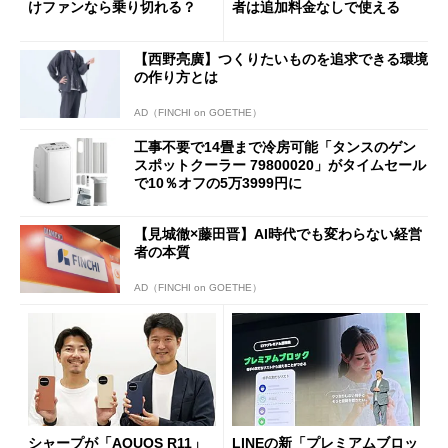
けファンなら乗り切れる？
者は追加料金なしで使える
【西野亮廣】つくりたいものを追求できる環境
の作り方とは
AD（FINCHI on GOETHE）
工事不要で14畳まで冷房可能「タンスのゲン
スポットクーラー 79800020」がタイムセール
で10％オフの5万3999円に
【見城徹×藤田晋】AI時代でも変わらない経営
者の本質
AD（FINCHI on GOETHE）
シャープが「AQUOS R11」
LINEの新「プレミアムブロッ