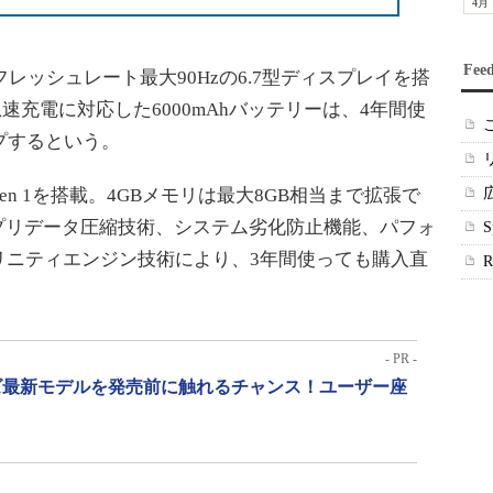
4月
Fee
レッシュレート最大90Hzの6.7型ディスプレイを搭
PPS急速充電に対応した6000mAhバッテリーは、4年間使
プするという。
4G Gen 1を搭載。4GBメモリは最大8GB相当まで拡張で
アプリデータ圧縮技術、システム劣化防止機能、パフォ
リニティエンジン技術により、3年間使っても購入直
。
- PR -
リーズ最新モデルを発売前に触れるチャンス！ユーザー座