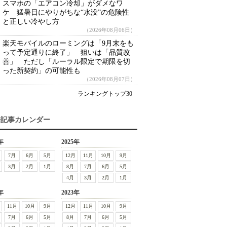
スマホの「エアコン冷却」がダメなワ
ケ 猛暑日にやりがちな“水没”の危険性
と正しい冷やし方
（2026年08月06日）
楽天モバイルのローミングは「9月末をも
って予定通りに終了」 狙いは「品質改
善」 ただし「ルーラル限定で期限を切
った新契約」の可能性も
（2026年08月07日）
ランキングトップ30
去記事カレンダー
年
2025年
7月
6月
5月
12月
11月
10月
9月
3月
2月
1月
8月
7月
6月
5月
4月
3月
2月
1月
年
2023年
11月
10月
9月
12月
11月
10月
9月
7月
6月
5月
8月
7月
6月
5月