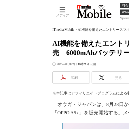
料金
iPho
メディア
Spon
ITmedia Mobile
>
AI機能を備えたエントリースマホ「O
AI機能を備えたエントリー
売 6000mAhバッテリ
2025年08月22日 16時21分 公開
印刷
見る
※本記事はアフィリエイトプログラムによる
オウガ・ジャパンは、8月28日か
「OPPO A5x」を販売開始する。