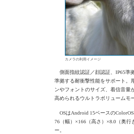
カメラの利用イメージ
側面指紋認証／顔認証、IP65準拠
準拠する耐衝撃性能をサポート。
ンやフォントのサイズ、着信音量が
高められるウルトラボリュームモ
OSはAndroid 15ベースのCol
76（幅）×166（高さ）×8.0（
ー。