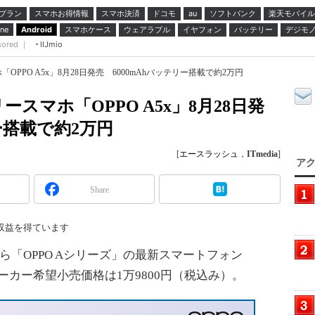
プラン
スマホお得情報
スマホ決済
ドコモ
ソフトバンク
楽天モバイル
au
スマホケース
ウェアラブル
イヤフォン
バッテリー
デジモ
ne
Android
sored ｜
IIJmio
PPO A5x」8月28日発売 6000mAhバッテリー搭載で約2万円
スマホ「OPPO A5x」8月28日発
ー搭載で約2万円
[
エースラッシュ
，
ITmedia
]
アク
Share
収益を得ています
ら「OPPO Aシリーズ」の最新スマートフォン
メーカー希望小売価格は1万9800円（税込み）。