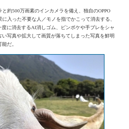
と約500万画素のインカメラを備え、独自のOPPO
背景に入った不要な人／モノを指でかこって消去する、
度に消去するAI消しゴム、ピンボケや手ブレをシャ
古い写真や拡大して画質が落ちてしまった写真を鮮明
可能だ。