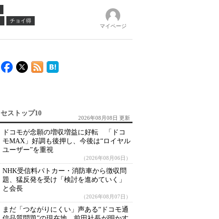
ノ
チョイ得
マイページ
セストップ10
2026年08月08日 更新
ドコモが念願の増収増益に好転 「ドコ
モMAX」好調も後押し、今後は“ロイヤル
ユーザー”を重視
（2026年08月06日）
NHK受信料パトカー・消防車から徴収問
題、猛反発を受け「検討を進めていく」
と会長
（2026年08月07日）
まだ「つながりにくい」声ある“ドコモ通
信品質問題”の現在地 前田社長が明かす