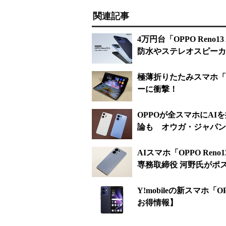
関連記事
4万円台「OPPO Reno
防水やステレオスピーカ
極薄折りたたみスマホ「O
ーに衝撃！
OPPOが全スマホにA
論も オウガ・ジャパン
AIスマホ「OPPO Re
専務取締役 河野氏がポ
Y!mobileの新スマホ「
お得情報】