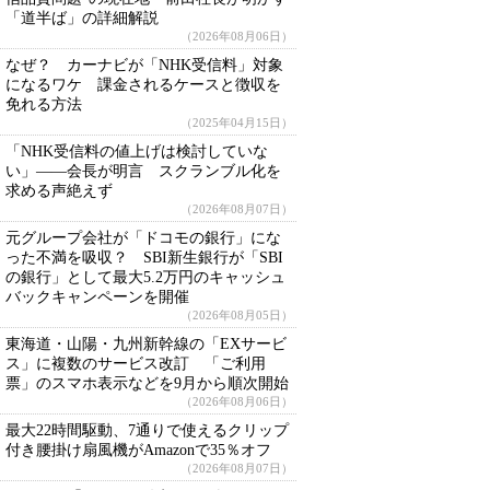
「道半ば」の詳細解説
（2026年08月06日）
なぜ？ カーナビが「NHK受信料」対象
になるワケ 課金されるケースと徴収を
免れる方法
（2025年04月15日）
「NHK受信料の値上げは検討していな
い」――会長が明言 スクランブル化を
求める声絶えず
（2026年08月07日）
元グループ会社が「ドコモの銀行」にな
った不満を吸収？ SBI新生銀行が「SBI
の銀行」として最大5.2万円のキャッシュ
バックキャンペーンを開催
（2026年08月05日）
東海道・山陽・九州新幹線の「EXサービ
ス」に複数のサービス改訂 「ご利用
票」のスマホ表示などを9月から順次開始
（2026年08月06日）
最大22時間駆動、7通りで使えるクリップ
付き腰掛け扇風機がAmazonで35％オフ
（2026年08月07日）