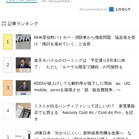
AD（Dreaw合同会社）
Recommended by
記事ランキング
NHK受信料パトカー・消防車から徴収問題、猛反発を受
け「検討を進めていく」と会長
楽天モバイルのローミングは「予定通り9月末に終
了」 ただし「ルーラル限定で継続」の可能性も
KDDIが値上げしても解約率が低下した理由 au、UQ
mobile、povoを循環させ「脱・販促費競争」へ
ミストが出るハンディファンって涼しいの？ 家電量販
店でも買える「Aecooly Cold Air／Cold Air Pro」を試
す
JR東日本「分かりにくい」新幹線券売機を改善へ な