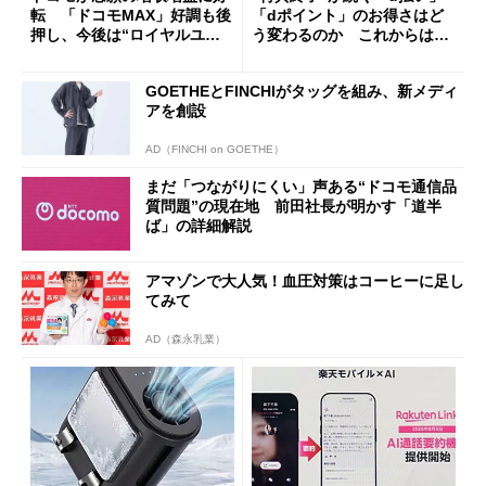
転 「ドコモMAX」好調も後
「dポイント」のお得さはど
押し、今後は“ロイヤルユー
う変わるのか これからは
ザー”を重視
「dカード」の利用が得策？
GOETHEとFINCHIがタッグを組み、新メディ
アを創設
AD（FINCHI on GOETHE）
まだ「つながりにくい」声ある“ドコモ通信品
質問題”の現在地 前田社長が明かす「道半
ば」の詳細解説
アマゾンで大人気！血圧対策はコーヒーに足し
てみて
AD（森永乳業）