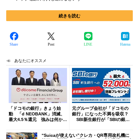
続きを読む
Share
Post
LINE
Hatena
あなたにオススメ
「ドコモの銀行」きょう始
元グループ会社が「ドコモの
動 「d NEOBANK」消滅、
銀行」になった不満を吸収？
最大4.5％還元 強みは何か解
SBI新生銀行が「SBIの銀
説
行」として最大5.2万円のキャ
ッシュバックキャンペーンを
“Suicaが使えない”クレカ・QR専用改札機に
開催