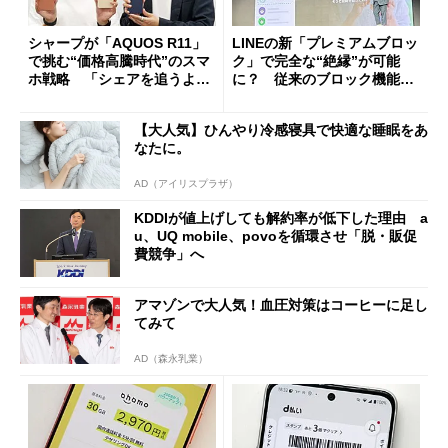
シャープが「AQUOS R11」
LINEの新「プレミアムブロッ
で挑む“価格高騰時代”のスマ
ク」で完全な“絶縁”が可能
ホ戦略 「シェアを追うより
に？ 従来のブロック機能と
も既存ユーザーを大切に」
の決定的な違い
【大人気】ひんやり冷感寝具で快適な睡眠をあ
なたに。
AD（アイリスプラザ）
KDDIが値上げしても解約率が低下した理由 a
u、UQ mobile、povoを循環させ「脱・販促
費競争」へ
アマゾンで大人気！血圧対策はコーヒーに足し
てみて
AD（森永乳業）