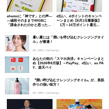
ahamoに「神です」との声―
d払い、dポイントのキャンペ
―値段そのままで40GBに
ーンまとめ【8月1日最新版】
「課金されたのかと思った」
1万～10万ポイント還元の
と戸惑いも
施策がめじろ押し
暑い夏には「潤いを呼び込むクレンジングオイ
ル」が最適！
AD（DHC｜CanCam.jp）
あなたの街の「スマホ決済」キャンペーンまと
め【2026年8月版】～PayPay、d払い、au PA
Y、楽天ペイ
〝潤い呼び込むクレンジングオイル〟が、美肌
作りの強い味方！
AD（DHC｜CanCam.jp）