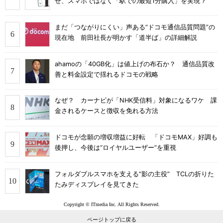
ぜ、スマホではなく「駅での最短1分購入」を実現？
まだ「つながりにくい」声ある“ドコモ通信品質問題”の
現在地 前田社長が明かす「道半ば」の詳細解説
ahamoの「40GB化」は値上げの布石か？ 通信品質改
善と料金設定で揺れるドコモの戦略
なぜ？ カーナビが「NHK受信料」対象になるワケ 課
金されるケースと徴収を免れる方法
ドコモが念願の増収増益に好転 「ドコモMAX」好調も
後押し、今後は“ロイヤルユーザー”を重視
フォルダブルスマホを支える“影の主役” TCLの折りた
たみディスプレイを見てきた
Copyright © ITmedia Inc. All Rights Reserved.
ページトップに戻る