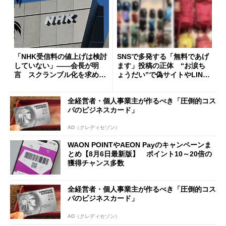
「NHK受信料の値上げは検討
SNSで多発する「無料であげ
していない」――会長が明
ます」投稿の正体 “お涙ち
言 スクランブル化を求める
ょうだい”で偽サイトやLINE
声絶えず
へ誘導するカラクリ
全経営者・個人事業主が作るべき「圧倒的コス
パのビジネスカード」
AD（クレディセゾン）
WAON POINTやAEON Payのキャンペーンま
とめ【8月6日最新版】 ポイント10～20倍の
獲得チャンス多数
全経営者・個人事業主が作るべき「圧倒的コス
パのビジネスカード」
AD（クレディセゾン）