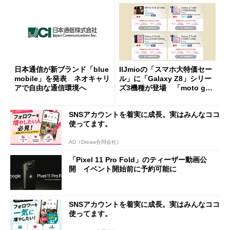
日本通信が新ブランド「blue
IIJmioの「スマホ大特価セー
mobile」を発表 ネオキャリ
ル」に「Galaxy Z8」シリー
アで自由な通信環境へ
ズ3機種が登場 「moto g37
j」や「OPPO Find X9 Ultr
a」も
SNSアカウントを着実に成長。実はみんなココ
使ってます。
AD（Dreaw合同会社）
「Pixel 11 Pro Fold」のティーザー動画公
開 イベント開始前に予約可能に
SNSアカウントを着実に成長。実はみんなココ
使ってます。