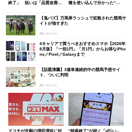
終了」 狙いは「品質改善」
種を使い込んで分かった“ス
ただし「ルーラル限定で期
ペック表にない違い”
限を切った新契約」の可能性
【鬼バズ】万馬券ラッシュで拡散された競馬サ
も
イトが強すぎた
AD（ルーツ）
4キャリアで買うべきおすすめスマホ【2026年
8月版】「一括1円」「月1円」からお得なiPho
ne／Pixel／Galaxyまで
【話題沸騰】3連単連続的中の競馬予想サイ
ト、ついに判明
AD（ルーツ）
ドコモが念願の増収増益に好
“特典終了”が続く「d払い」