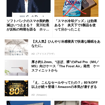
ソフトバンクのスマホ契約数
「スマホ冷却グッズ」は効果
減はいつ止まる？ 宮川社長
ある？ 炎天下で3製品を使
が反転の時期を語る ホッピ
って分かったこと
ング対策は「真剣にやりすぎ
た」
【大人気】ひんやり冷感寝具で快適な睡眠をあ
なたに。
AD（アイリスプラザ）
厚さ約1.2mm、“ほぼ、裸”のiPad Pro（M4／
M5）向けケース「The Frost Air」発売 ケー
スフィニットから
「え、こんなセールやってたの？」80％OFF
以上が続々登場！Amazonの本気が凄すぎる
AD（Amazon）