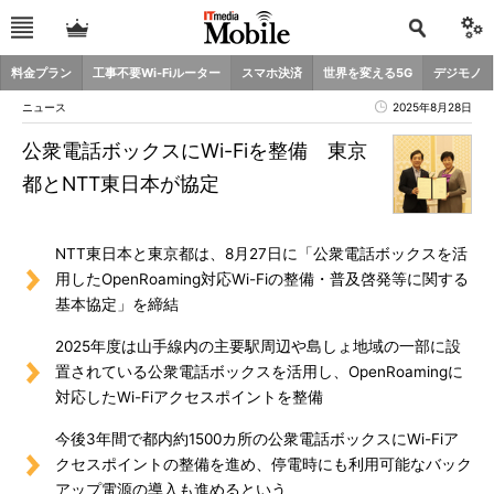
料金プラン
工事不要Wi-Fiルーター
スマホ決済
世界を変える5G
デジモノ
ニュース
2025年8月28日
公衆電話ボックスにWi-Fiを整備 東京
都とNTT東日本が協定
NTT東日本と東京都は、8月27日に「公衆電話ボックスを活
用したOpenRoaming対応Wi-Fiの整備・普及啓発等に関する
基本協定」を締結
2025年度は山手線内の主要駅周辺や島しょ地域の一部に設
置されている公衆電話ボックスを活用し、OpenRoamingに
対応したWi-Fiアクセスポイントを整備
今後3年間で都内約1500カ所の公衆電話ボックスにWi-Fiア
クセスポイントの整備を進め、停電時にも利用可能なバック
アップ電源の導入も進めるという