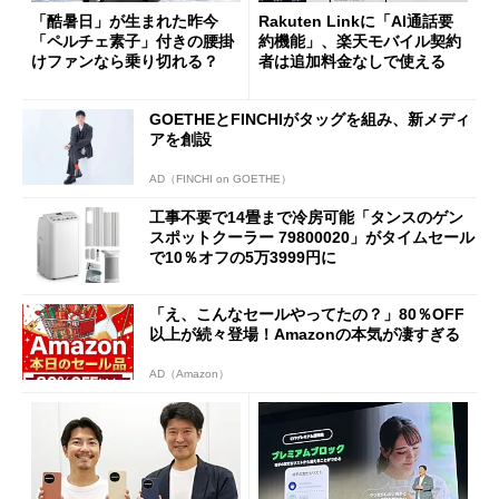
「酷暑日」が生まれた昨今
Rakuten Linkに「AI通話要
「ペルチェ素子」付きの腰掛
約機能」、楽天モバイル契約
けファンなら乗り切れる？
者は追加料金なしで使える
GOETHEとFINCHIがタッグを組み、新メディ
アを創設
AD（FINCHI on GOETHE）
工事不要で14畳まで冷房可能「タンスのゲン
スポットクーラー 79800020」がタイムセール
で10％オフの5万3999円に
「え、こんなセールやってたの？」80％OFF
以上が続々登場！Amazonの本気が凄すぎる
AD（Amazon）