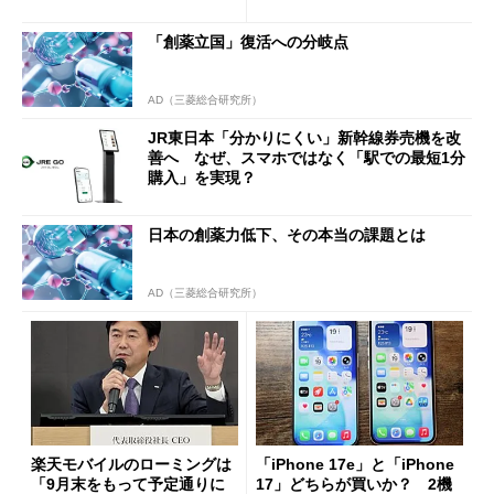
「創薬立国」復活への分岐点
AD（三菱総合研究所）
JR東日本「分かりにくい」新幹線券売機を改
善へ なぜ、スマホではなく「駅での最短1分
購入」を実現？
日本の創薬力低下、その本当の課題とは
AD（三菱総合研究所）
楽天モバイルのローミングは
「iPhone 17e」と「iPhone
「9月末をもって予定通りに
17」どちらが買いか？ 2機