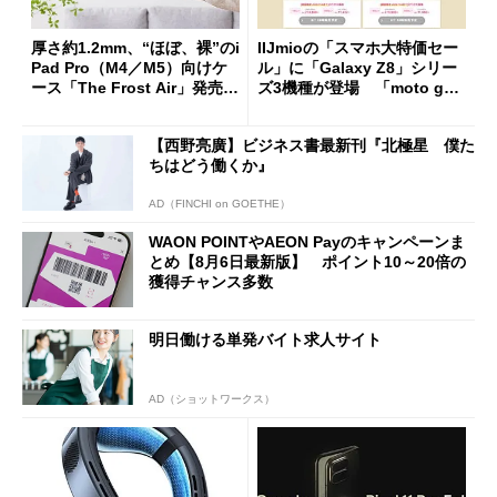
厚さ約1.2mm、“ほぼ、裸”のi
IIJmioの「スマホ大特価セー
Pad Pro（M4／M5）向けケ
ル」に「Galaxy Z8」シリー
ース「The Frost Air」発売
ズ3機種が登場 「moto g37
ケースフィニットから
j」や「OPPO Find X9 Ultr
a」も
【西野亮廣】ビジネス書最新刊『北極星 僕た
ちはどう働くか』
AD（FINCHI on GOETHE）
WAON POINTやAEON Payのキャンペーンま
とめ【8月6日最新版】 ポイント10～20倍の
獲得チャンス多数
明日働ける単発バイト求人サイト
AD（ショットワークス）