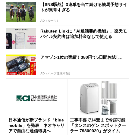
【SNS騒然】3連単を当て続ける競馬予想サイ
トが異常すぎる
AD（ルーツ）
Rakuten Linkに「AI通話要約機能」、楽天モ
バイル契約者は追加料金なしで使える
アマゾン1位の実績！380円で5日間お試し。
AD（ハーブ健康本舗）
日本通信が新ブランド「blue
工事不要で14畳まで冷房可能
mobile」を発表 ネオキャリ
「タンスのゲン スポットクー
アで自由な通信環境へ
ラー 79800020」がタイムセ