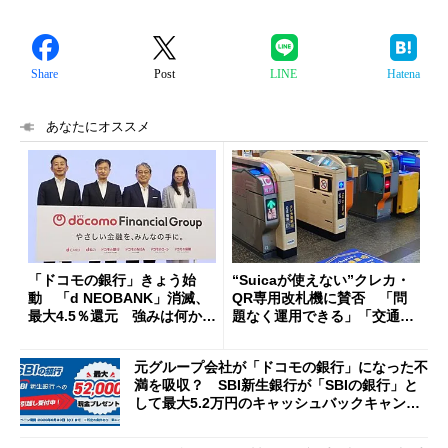
Share
Post
LINE
Hatena
あなたにオススメ
「ドコモの銀行」きょう始
“Suicaが使えない”クレカ・
動 「d NEOBANK」消滅、
QR専用改札機に賛否 「問
最大4.5％還元 強みは何か解
題なく運用できる」「交通系I
説
Cの方がスムーズ」
元グループ会社が「ドコモの銀行」になった不
満を吸収？ SBI新生銀行が「SBIの銀行」と
して最大5.2万円のキャッシュバックキャンペ
ーンを開催