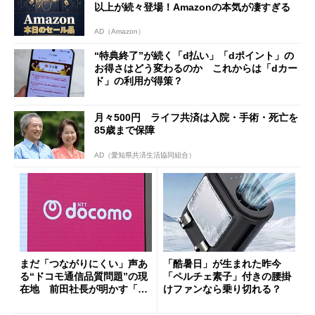
以上が続々登場！Amazonの本気が凄すぎる
AD（Amazon）
“特典終了”が続く「d払い」「dポイント」の
お得さはどう変わるのか これからは「dカー
ド」の利用が得策？
月々500円 ライフ共済は入院・手術・死亡を
85歳まで保障
AD（愛知県共済生活協同組合）
まだ「つながりにくい」声あ
「酷暑日」が生まれた昨今
る“ドコモ通信品質問題”の現
「ペルチェ素子」付きの腰掛
在地 前田社長が明かす「道
けファンなら乗り切れる？
半ば」の詳細解説