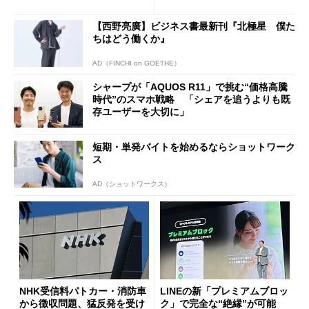
ールで10％オフの5万3999円
に
【西野亮廣】ビジネス書最新刊『北極星 僕た
ちはどう働くか』
AD（FINCHI on GOETHE）
シャープが「AQUOS R11」で挑む“価格高騰
時代”のスマホ戦略 「シェアを追うよりも既
存ユーザーを大切に」
短期・単発バイトを始めるならショットワーク
ス
AD（ショットワークス）
NHK受信料パトカー・消防車
LINEの新「プレミアムブロッ
から徴収問題、猛反発を受け
ク」で完全な“絶縁”が可能