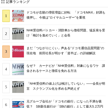
記事ランキング
ドコモが念願の増収増益に好転 「ドコモMAX」好調も
後押し、今後は“ロイヤルユーザー”を重視
NHK受信料パトカー・消防車から徴収問題、猛反発を受
け「検討を進めていく」と会長
まだ「つながりにくい」声ある“ドコモ通信品質問題”の
現在地 前田社長が明かす「道半ば」の詳細解説
なぜ？ カーナビが「NHK受信料」対象になるワケ 課
金されるケースと徴収を免れる方法
「NHK受信料の値上げは検討していない」――会長が明
言 スクランブル化を求める声絶えず
元グループ会社が「ドコモの銀行」になった不満を吸
収？ SBI新生銀行が「SBIの銀行」として最大5.2万円