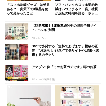
「スマホ冷却グッズ」は効果
ソフトバンクのスマホ契約数
ある？ 炎天下で3製品を使
減はいつ止まる？ 宮川社長
って分かったこと
が反転の時期を語る ホッピ
ング対策は「真剣にやりすぎ
た」
【話題沸騰】3連単連続的中の競馬予想サイ
ト、ついに判明
AD（ルーツ）
SNSで多発する「無料であげます」投稿の正
体 “お涙ちょうだい”で偽サイトやLINEへ誘
導するカラクリ
アマゾン1位「このお茶ガチです」噂のお茶
AD（ハーブ健康本舗）