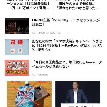
ーンまとめ【8月1日最新版】
―値段そのままで40GBに
1万～10万ポイント還元の
「課金されたのかと思った」
施策がめじろ押し
と戸惑いも
FINCHI主催「IVS2026」トークセッションが
話題に！
AD（FINCHI on GOETHE）
あなたの街の「スマホ決済」キャンペーンまと
め【2026年8月版】～PayPay、d払い、au PA
Y、楽天ペイ
「今日の目玉商品は？」毎日変わるAmazonタ
イムセールが見逃せない
AD（Amazon）