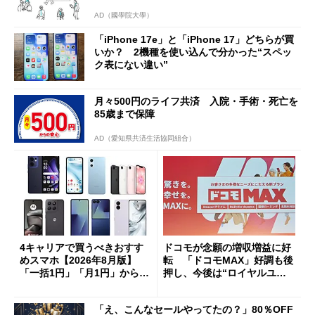
AD（國學院大學）
「iPhone 17e」と「iPhone 17」どちらが買
いか？ 2機種を使い込んで分かった“スペッ
ク表にない違い”
月々500円のライフ共済 入院・手術・死亡を
85歳まで保障
AD（愛知県共済生活協同組合）
4キャリアで買うべきおすす
ドコモが念願の増収増益に好
めスマホ【2026年8月版】
転 「ドコモMAX」好調も後
「一括1円」「月1円」からお
押し、今後は“ロイヤルユー
得なiPhone／Pixel／Galaxy
ザー”を重視
まで
「え、こんなセールやってたの？」80％OFF