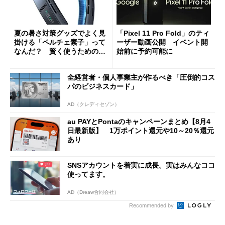
夏の暑さ対策グッズでよく見
「Pixel 11 Pro Fold」のティ
掛ける「ペルチェ素子」って
ーザー動画公開 イベント開
なんだ？ 賢く使うための注
始前に予約可能に
意点も
全経営者・個人事業主が作るべき「圧倒的コス
パのビジネスカード」
AD（クレディセゾン）
au PAYとPontaのキャンペーンまとめ【8月4
日最新版】 1万ポイント還元や10～20％還元
あり
SNSアカウントを着実に成長。実はみんなココ
使ってます。
AD（Dreaw合同会社）
Recommended by