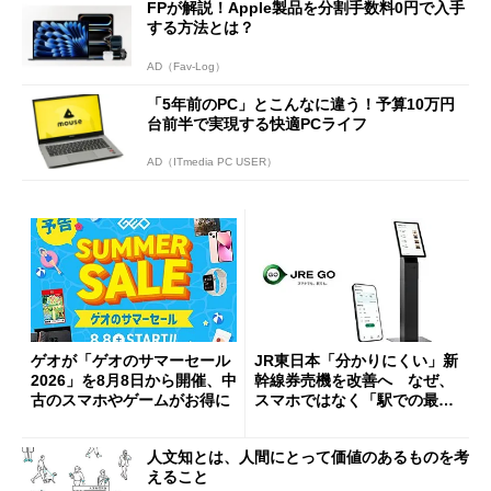
FPが解説！Apple製品を分割手数料0円で入手
する方法とは？
AD（Fav-Log）
「5年前のPC」とこんなに違う！予算10万円
台前半で実現する快適PCライフ
AD（ITmedia PC USER）
ゲオが「ゲオのサマーセール
JR東日本「分かりにくい」新
2026」を8月8日から開催、中
幹線券売機を改善へ なぜ、
古のスマホやゲームがお得に
スマホではなく「駅での最短
1分購入」を実現？
人文知とは、人間にとって価値のあるものを考
えること