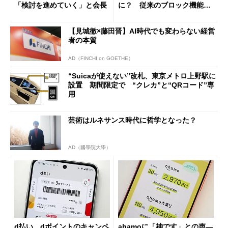
「検討を進めていく」と会長
に？ 従来のブロック機能と
の決定的な違い
【見城徹×藤田晋】AI時代でも変わらない経営
者の本質
AD（FINCHI on GOETHE）
“Suicaが使えない”改札、東京メトロ上野駅に
設置 期間限定で “クレカ”と“QRコード”専
用
芸術はルネサンス時代に哲学となった？
AD（國學院大學）
d払い、dポイントのキャンペ
ahamoに「神です」との声―