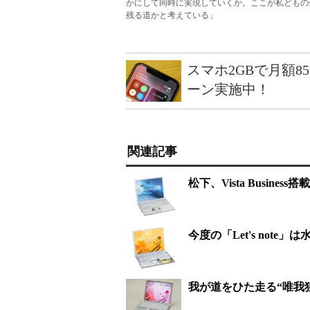
かにして同時に実現していくか。ここが私どもの
残る道かと考えている」
スマホ2GBで月額8
ーン実施中！
関連記事
松下、Vista Busin
今度の「Let's not
我が道をひた走る“唯我独尊”