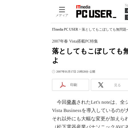
S
メディア
ITmedia PC USER
>
落としてもこぼしても無問題──タフな
2007年春 Vista搭載PC特集
落としてもこぼしても無問題─
よ
2007年01月17日 21時28分 公開
印刷
見る
今回
発表
されたLet's noteは
Vista Businessを導入して
それ以外にも大幅な変更が加えら
（松下電器産業パナソニックAVC