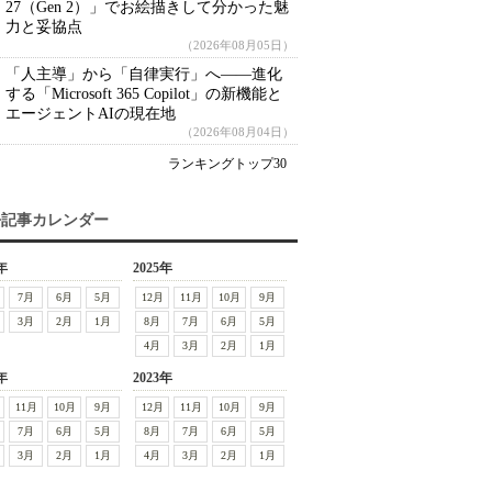
27（Gen 2）」でお絵描きして分かった魅
力と妥協点
（2026年08月05日）
「人主導」から「自律実行」へ――進化
する「Microsoft 365 Copilot」の新機能と
エージェントAIの現在地
（2026年08月04日）
ランキングトップ30
去記事カレンダー
年
2025年
7月
6月
5月
12月
11月
10月
9月
3月
2月
1月
8月
7月
6月
5月
4月
3月
2月
1月
年
2023年
11月
10月
9月
12月
11月
10月
9月
7月
6月
5月
8月
7月
6月
5月
3月
2月
1月
4月
3月
2月
1月