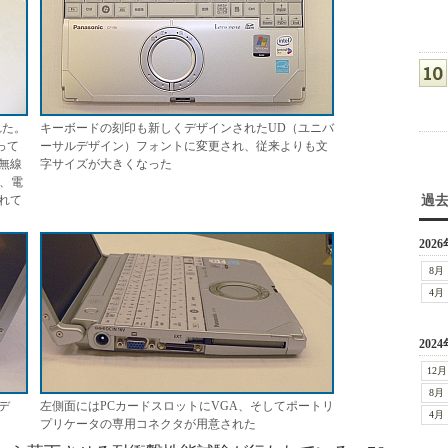
れた。
キーボードの刻印も新しくデザインされたUD（ユニバ
って
ーサルデザイン）フォントに変更され、従来よりも文
無線
字サイズが大きくなった
、電
れて
過
2026
8月
4月
2024
12月
8月
デ
左側面にはPCカードスロットにVGA、そしてポートリ
4月
プリケータの専用コネクタが用意された