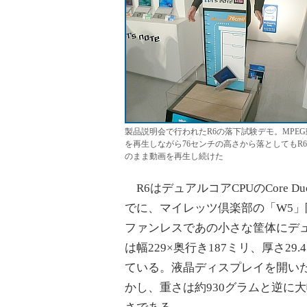
製品説明会で行われたR6の落下試験デモ。MPEG
を再生しながら76センチの高さから落としてもR
のまま動画を再生し続けた
R6はデュアルコアCPUのCore Du
でに、マイレッツ倶楽部の「W5」限
ファンレスであの小さな筐体にデュ
は幅229×奥行き187ミリ、厚さ2
ている。液晶ディスプレイを開い
かし、重さは約930グラムと逆に大幅に