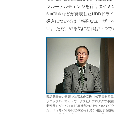
フルモデルチェンジを行うタイミ
SunDiskなどが発表したHDD
導入については「特殊なユーザー
い。 ただ、やる気になればいつで
製品発表会の冒頭では高木俊幸氏（松下電器産業
ソニックAVCネットワークス社ITプロダクツ事業
業部長）がモバイルPC事業部の方針について紹
た。「（モバイルPCの求められる）相反する技