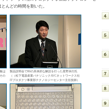
ほとんどの時間を割いた。
天板は
製品説明会でR6の具体的な解説を行った星野央行氏
その
（（松下電器産業パナソニックAVCネットワークス社
ITプロダクツ事業部テクノロジーセンター主任技師）