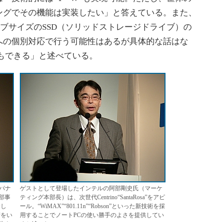
ングでその機能は実装したい」と答えている。また、
ドライブサイズのSSD（ソリッドストレージドライブ）の
への個別対応で行う可能性はあるが具体的な話はな
もできる」と述べている。
パナ
ゲストとして登場したインテルの阿部剛史氏（マーケ
部事
ティング本部長）は、次世代Centrino“SantaRosa”をアピ
介し
ール。“WiMAX”“801.11n”“Robson”といった新技術を採
術をい
用することでノートPCの使い勝手のよさを提供してい