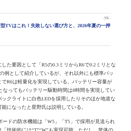
- PR -
型TVはこれ！失敗しない選び方と、2026年夏の一押
要因として「R5の0.3ミリからR6で0.2ミリとな
つの例として紹介しているが、それ以外にも標準バッ
とでR6は軽量化を実現している。バッテリー容量が
A／hとなってもバッテリー駆動時間は8時間を実現してい
ックライトに白色LEDを採用したりそのほか地道な
可能になったと星野氏は説明している。
ードの防水機能は「W5」「T5」で採用が見送られ
「技術的には“T”“W”も実現可能。ただし、筐体の