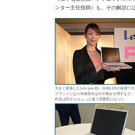
ンター主任技師）も、その解説に
大きく変身したLet's note R6。白色LEDの採用で
フラットになり本体部分はやや厚みを増すなど、
外見はR5からちょっと違う雰囲気になった