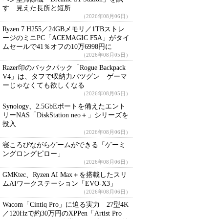
す 見えた長所と短所
（2026年08月06日）
Ryzen 7 H255／24GBメモリ／1TBストレ
ージのミニPC「ACEMAGIC F5A」がタイ
ムセールで41％オフの10万6998円に
（2026年08月05日）
Razer印のバックパック「Rogue Backpack
V4」は、タフで収納力バツグン ゲーマ
ーじゃなくても欲しくなる
（2026年08月05日）
Synology、2.5GbEポートを備えたエント
リーNAS「DiskStation neo＋」シリーズを
投入
（2026年08月06日）
寝ころびながらゲームができる「ゲーミ
ングロングピロー」
（2026年08月06日）
GMKtec、Ryzen AI Max＋を搭載したスリ
ムAIワークステーション「EVO-X3」
（2026年08月06日）
Wacom「Cintiq Pro」に迫る実力 27型4K
／120Hzで約30万円のXPPen「Artist Pro