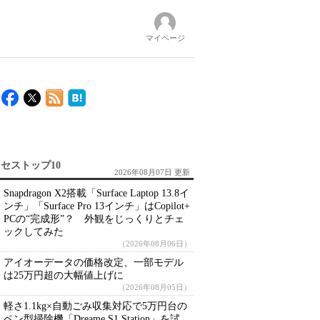
マイページ
セストップ10
2026年08月07日 更新
Snapdragon X2搭載「Surface Laptop 13.8イ
ンチ」「Surface Pro 13インチ」はCopilot+
PCの“完成形”？ 外観をじっくりとチェ
ックしてみた
（2026年08月06日）
アイオーデータの価格改定、一部モデル
は25万円超の大幅値上げに
（2026年08月05日）
軽さ1.1kg×自動ごみ収集対応で5万円台の
ペン型掃除機「Dreame S1 Station」を試