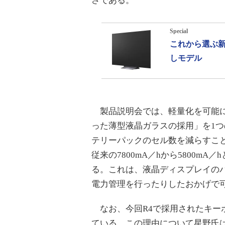
さである。
Special
これから選ぶ新
しモデル
製品説明会では、軽量化を可能にした
った薄型液晶ガラスの採用」を1
テリーパックのセル数を減らすこ
従来の7800mA／hから5800m
る。これは、液晶ディスプレイのバ
電力管理を行ったりしたおかげで
なお、今回R4で採用されたキーボ
ている。この理由について星野氏は