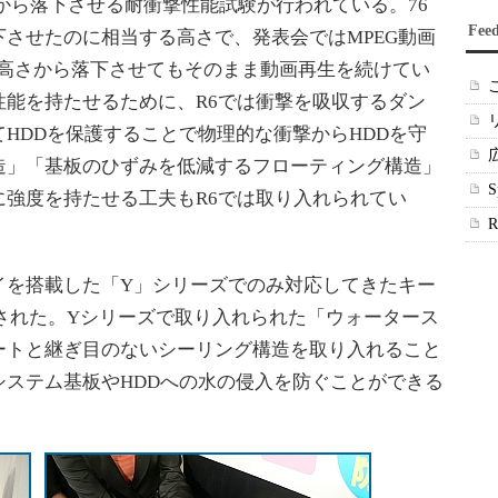
から落下させる耐衝撃性能試験が行われている。76
Fee
させたのに相当する高さで、発表会ではMPEG動画
R6をその高さから落下させてもそのまま動画再生を続けてい
性能を持たせるために、R6では衝撃を吸収するダン
HDDを保護することで物理的な衝撃からHDDを守
造」「基板のひずみを低減するフローティング構造」
に強度を持たせる工夫もR6では取り入れられてい
を搭載した「Y」シリーズでのみ対応してきたキー
された。Yシリーズで取り入れられた「ウォータース
ートと継ぎ目のないシーリング構造を取り入れること
ステム基板やHDDへの水の侵入を防ぐことができる