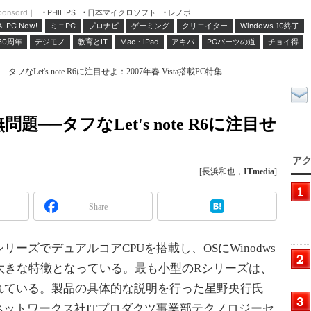
ponsord｜
日本マイクロソフト
レノボ
PHILIPS
ミニPC
プロナビ
ゲーミング
クリエイター
Windows 10終了
AI PC Now!
30周年
デジモノ
教育とIT
Mac・iPad
アキバ
PCパーツの道
チョイ得
Let's note R6に注目せよ：2007年春 Vista搭載PC特集
─タフなLet's note R6に注目せ
アク
[長浜和也，
ITmedia
]
Share
、全シリーズでデュアルコアCPUを搭載し、OSにWinodws
いるのが大きな特徴となっている。最も小型のRシリーズは、
れている。製品の具体的な説明を行った星野央行氏
ネットワークス社ITプロダクツ事業部テクノロジーセ