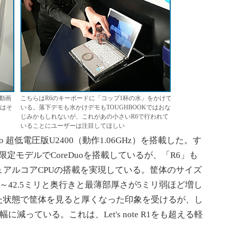
動画
こちらはR6のキーボードに「コップ1杯の水」をかけて
6はそ
いる。落下デモも水かけデモもTOUGHBOOKではおな
じみかもしれないが、これがあの小さいR6で行われて
いることにユーザーは注目してほしい
o 超低電圧版U2400（動作1.06GHz）を搭載した。す
定モデルでCoreDuoを搭載しているが、「R6」も
アルコアCPUの搭載を実現している。筐体のサイズ
9.4～42.5ミリと奥行きと最薄部厚さが5ミリ弱ほど増し
た状態で筐体を見ると厚くなった印象を受けるが、し
減っている。これは、Let's note R1をも超える軽