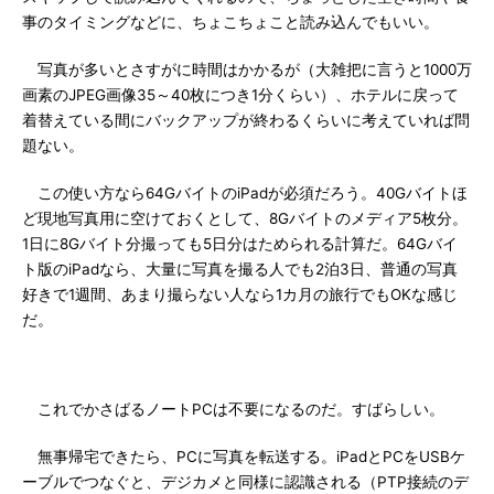
事のタイミングなどに、ちょこちょこと読み込んでもいい。
写真が多いとさすがに時間はかかるが（大雑把に言うと1000万
画素のJPEG画像35～40枚につき1分くらい）、ホテルに戻って
着替えている間にバックアップが終わるくらいに考えていれば問
題ない。
この使い方なら64GバイトのiPadが必須だろう。40Gバイトほ
ど現地写真用に空けておくとして、8Gバイトのメディア5枚分。
1日に8Gバイト分撮っても5日分はためられる計算だ。64Gバイ
ト版のiPadなら、大量に写真を撮る人でも2泊3日、普通の写真
好きで1週間、あまり撮らない人なら1カ月の旅行でもOKな感じ
だ。
これでかさばるノートPCは不要になるのだ。すばらしい。
無事帰宅できたら、PCに写真を転送する。iPadとPCをUSBケ
ーブルでつなぐと、デジカメと同様に認識される（PTP接続のデ