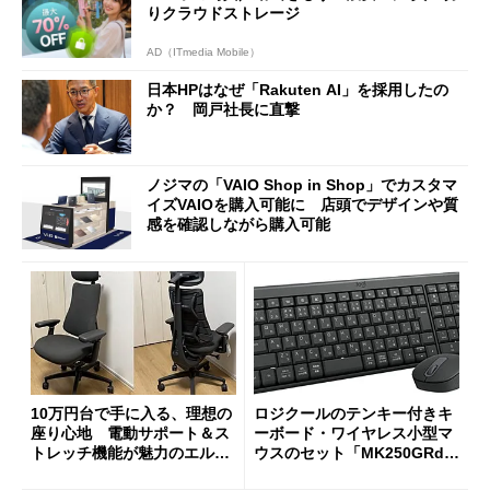
りクラウドストレージ
AD（ITmedia Mobile）
日本HPはなぜ「Rakuten AI」を採用したの
か？ 岡戸社長に直撃
ノジマの「VAIO Shop in Shop」でカスタマ
イズVAIOを購入可能に 店頭でデザインや質
感を確認しながら購入可能
10万円台で手に入る、理想の
ロジクールのテンキー付きキ
座り心地 電動サポート＆ス
ーボード・ワイヤレス小型マ
トレッチ機能が魅力のエルゴ
ウスのセット「MK250GRd」
ノミクスチェア「LiberNovo
がセールで15％オフの2980円