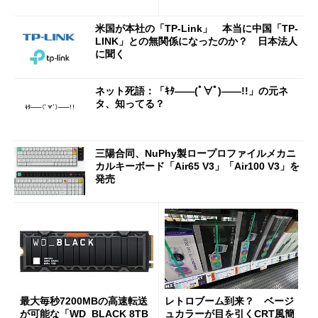
2万4980円に
米国が本社の「TP-Link」 本当に中国「TP-
LINK」との無関係になったのか？ 日本法人
に聞く
ネット死語：「ｷﾀ――(ﾟ∀ﾟ)――!!」の元ネ
タ、知ってる？
三陽合同、NuPhy製ロープロファイルメカニ
カルキーボード「Air65 V3」「Air100 V3」を
発売
最大毎秒7200MBの高速転送
レトロブーム到来？ ベージ
が可能な「WD_BLACK 8TB
ュカラーが目を引くCRT風簡