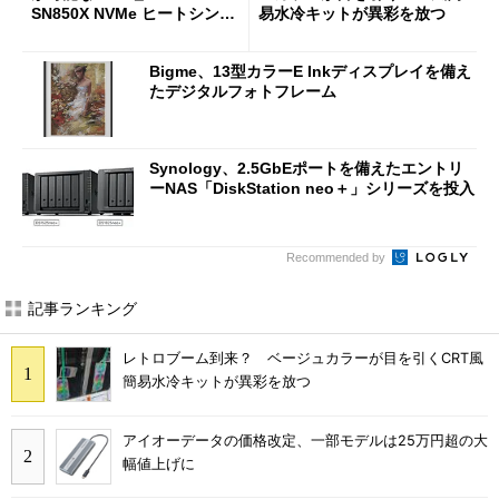
SN850X NVMe ヒートシンク
易水冷キットが異彩を放つ
付き」が18％オフの17万508
7円に
Bigme、13型カラーE Inkディスプレイを備え
たデジタルフォトフレーム
Synology、2.5GbEポートを備えたエントリ
ーNAS「DiskStation neo＋」シリーズを投入
Recommended by
記事ランキング
レトロブーム到来？ ベージュカラーが目を引くCRT風
簡易水冷キットが異彩を放つ
アイオーデータの価格改定、一部モデルは25万円超の大
幅値上げに