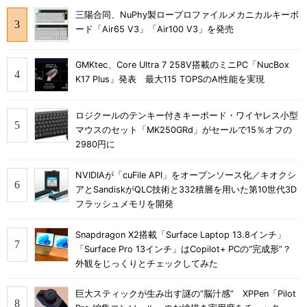
三陽合同、NuPhy製ロープロファイルメカニカルキーボ
ード「Air65 V3」「Air100 V3」を発売
GMKtec、Core Ultra 7 258V搭載のミニPC「NucBox
K17 Plus」発表 最大115 TOPSのAI性能を実現
ロジクールのテンキー付きキーボード・ワイヤレス小型
マウスのセット「MK250GRd」がセールで15％オフの
2980円に
NVIDIAが「cuFile API」をオープンソース化／キオクシ
アとSandiskがQLC技術と332積層を用いた第10世代3D
フラッシュメモリを開発
Snapdragon X2搭載「Surface Laptop 13.8インチ」
「Surface Pro 13インチ」はCopilot+ PCの“完成形”？
外観をじっくりとチェックしてみた
巨大スティックが生み出す謎の“脳汁感” XPPen「Pilot