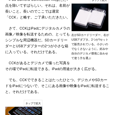
点を除いてすばらしい。それは、名前が
長いこと。長いのでここでは適宜
「CCK」と略す。ご了承いただきたい。
さて、CCKはiPadにデジタルカメラの
画像／映像を転送するための、とっても
左がSDカードリーダー、右が
USBアダプタ。2つが1セット
シンプルな周辺機器だ。SDカードリー
で販売されている。小さいの
ダーとUSBアダプターの2つが小さな箱
でなくさないように。好みや
に入っている。それだけである。
自分のデジカメ環境に合わせ
て使う方を選ぶ
CCKがあるとデジカメで撮った写真を
その場でiPadに転送できる。iPadの用途が大きく広がる。
でも、CCKでできることはたったひとつ。デジカメやSDカー
ドをiPadにつないで、そこにある画像や映像をiPadに転送するこ
と。それだけである。