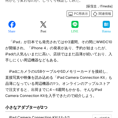
何がどう変わるのか。じっくり検証してみた。
[荻窪圭，ITmedia]
PC用表示
関連情報
Share
Post
LINE
Hatena
「iPad」が日本でも発売されてはや3週間。その間にWWDC10
が開催され、「iPhone 4」の発表があり、予約が始まったが、
iPadの人気もいまだに高い。店頭ではまだ品薄が続いており、入
手しにくい周辺機器などもある。
iPadにカメラのUSBケーブルやSDメモリーカードを接続し、
直接写真や映像を読み込める「iPad Camera Connection Kit」も
品薄になっている周辺機器の1つ。オンラインのアップルストア
で注文すると、出荷までに4～6週間もかかる。そんなiPad
Camera Connection Kitを入手できたので紹介しよう。
小さなアダプターが2つ
iPad Camera Connection Kitはただ1