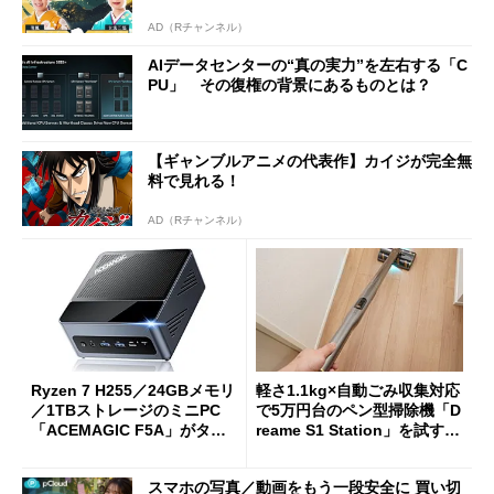
AD（Rチャンネル）
AIデータセンターの“真の実力”を左右する「C
PU」 その復権の背景にあるものとは？
【ギャンブルアニメの代表作】カイジが完全無
料で見れる！
AD（Rチャンネル）
Ryzen 7 H255／24GBメモリ
軽さ1.1kg×自動ごみ収集対応
／1TBストレージのミニPC
で5万円台のペン型掃除機「D
「ACEMAGIC F5A」がタイ
reame S1 Station」を試す
ムセールで41％オフの10万69
見えた長所と短所
98円に
スマホの写真／動画をもう一段安全に 買い切