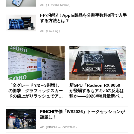
AD（ ITmedia Mobile）
FPが解説！Apple製品を分割手数料0円で入手
する方法とは？
AD（Fav-Log）
「全グレードで2～3割増し」
新GPU「Radeon RX 9050」
の衝撃 グラフィックスカー
が登場するもアキバの反応は
ドの値上がりラッシュでアキ
静か――2026年8月最新パー
バの購入制限が深刻化
ツ事情
FINCHI主催「IVS2026」トークセッションが
話題に！
AD（FINCHI on GOETHE）