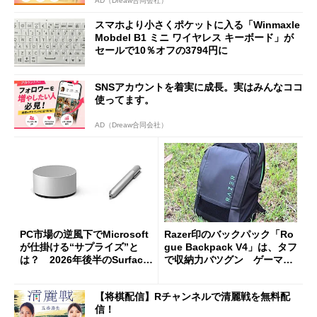
AD（Dreaw合同会社）
スマホより小さくポケットに入る「Winmaxle
Mobdel B1 ミニ ワイヤレス キーボード」が
セールで10％オフの3794円に
SNSアカウントを着実に成長。実はみんなココ
使ってます。
AD（Dreaw合同会社）
PC市場の逆風下でMicrosoft
Razer印のバックパック「Ro
が仕掛ける“サプライズ”と
gue Backpack V4」は、タフ
は？ 2026年後半のSurface
で収納力バツグン ゲーマー
新製品を予想する
じゃなくても欲しくなる
【将棋配信】Rチャンネルで清麗戦を無料配
信！