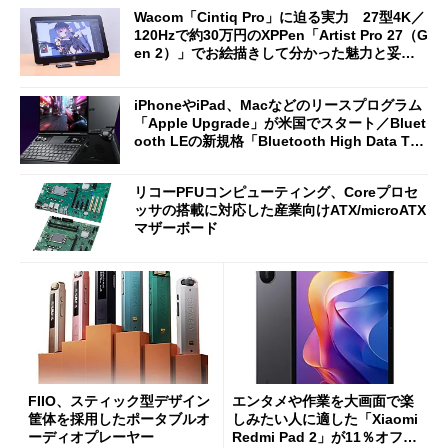
Omni Gen」を試す
に
Wacom「Cintiq Pro」に迫る実力 27型4K／
120Hzで約30万円のXPPen「Artist Pro 27（G
en 2）」でお絵描きして分かった魅力と妥協
点
iPhoneやiPad、Macなどのリースプログラム
「Apple Upgrade」が米国でスタート／Bluet
ooth LEの新規格「Bluetooth High Data Thr
oughput」が明...
リコーPFUコンピューティング、Coreプロセ
ッサの搭載に対応した産業向けATX/microATX
マザーボード
FIIO、スティック型デザイン
エンタメや作業を大画面で楽
筐体を採用したポータブルオ
しみたい人に適した「Xiaomi
ーディオプレーヤー
Redmi Pad 2」が11％オフの