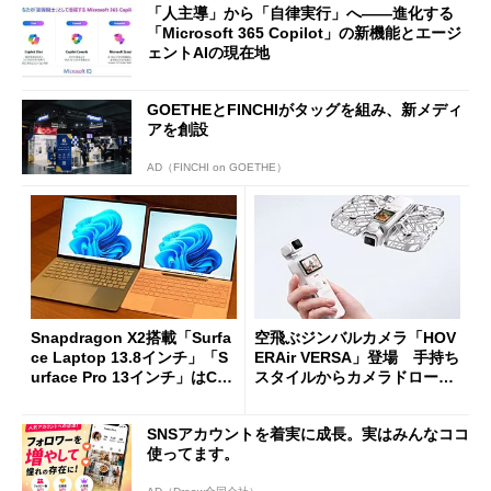
「人主導」から「自律実行」へ――進化する
「Microsoft 365 Copilot」の新機能とエージ
ェントAIの現在地
GOETHEとFINCHIがタッグを組み、新メディ
アを創設
AD（FINCHI on GOETHE）
Snapdragon X2搭載「Surfa
空飛ぶジンバルカメラ「HOV
ce Laptop 13.8インチ」「S
ERAir VERSA」登場 手持ち
urface Pro 13インチ」はCop
スタイルからカメラドローン
ilot+ PCの“完成形”？ 外観
に合体変形
をじっくりとチェックしてみ
SNSアカウントを着実に成長。実はみんなココ
た
使ってます。