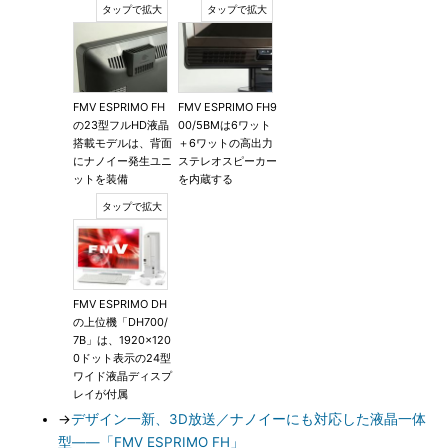
FMV ESPRIMO FH
FMV ESPRIMO FH9
の23型フルHD液晶
00/5BMは6ワット
搭載モデルは、背面
＋6ワットの高出力
にナノイー発生ユニ
ステレオスピーカー
ットを装備
を内蔵する
FMV ESPRIMO DH
の上位機「DH700/
7B」は、1920×120
0ドット表示の24型
ワイド液晶ディスプ
レイが付属
→
デザイン一新、3D放送／ナノイーにも対応した液晶一体
型――「FMV ESPRIMO FH」