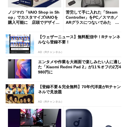
ノジマの「VAIO Shop in Sh
苦労して手に入れた「Steam
op」でカスタマイズVAIOを
Controller」をPC／スマホ／
購入可能に 店頭でデザイン
ARグラスにつないでみた ゲ
や質感を確認しながら購入可
ーム体験や実用性は？
能
【ウェザーニュース】無料配信中！Rチャンネ
ルなら登録不要！
AD（Rチャンネル）
エンタメや作業を大画面で楽しみたい人に適し
た「Xiaomi Redmi Pad 2」が11％オフの2万4
980円に
【登録不要＆完全無料】70年代洋楽がRチャン
ネルで見放題
AD（Rチャンネル）