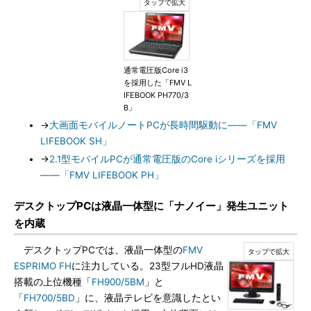
通常電圧版Core i3
を採用した「FMV L
IFEBOOK PH770/3
B」
→
大画面モバイルノートPCが長時間駆動に――「FMV
LIFEBOOK SH」
→
2.1型モバイルPCが通常電圧版のCore iシリーズを採用
――「FMV LIFEBOOK PH」
デスクトップPCは液晶一体型に「ナノイー」発生ユニット
を内蔵
デスクトップPCでは、液晶一体型の
FMV
ESPRIMO FH
に注力している。23型フルHD液晶
搭載の上位機種「
FH900/5BM
」と
「
FH700/5BD
」に、液晶テレビを意識したとい