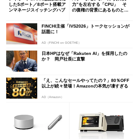
した5ポート／8ポート搭載ア
力”を左右する「CPU」 そ
ンマネージスイッチングハブ
の復権の背景にあるものと
は？
FINCHI主催「IVS2026」トークセッションが
話題に！
AD（FINCHI on GOETHE）
日本HPはなぜ「Rakuten AI」を採用したの
か？ 岡戸社長に直撃
「え、こんなセールやってたの？」80％OFF
以上が続々登場！Amazonの本気が凄すぎる
AD（Amazon）