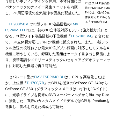
う新しいボディデザインを採用。本体背面には
23型フルHD液晶搭
パナソニックのナノイー発生ユニットを内蔵
載のFMV ESPRIMO
FHでは、初の3D立
し、PC周辺環境の空気清浄や脱臭に配慮した。
体視対応モデルとな
る「FH900/5BM」
FH900/5BM
は23型フルHD液晶搭載の
FMV
ESPRIMO FH
では、初の3D立体視対応モデル（偏光板方式）と
なる。20型ワイド液晶搭載の下位機種「
FH570/3BM
」と合わせ
て、3D立体視対応モデルは2機種に拡充された。また、3波デジ
タル放送の視聴および最大10倍ダブル録画に対応したモデルを4
機種に増やしている。録画した番組はケータイ書き出し機能によ
り、携帯電話やメモリースティックのセキュアビデオフォーマッ
トに対応した機器で再生可能だ。
セパレート型の
FMV ESPRIMO DH
は、CPUを高速化したほ
か、上位機「
DH700/7B
」のGPUを従来のGeForce GT 240から
GeForce GT 330（グラフィックスメモリはいずれも1Gバイト）
に、光学ドライブを従来のDVDスーパーマルチからBlu-ray Disc
に強化した。直販のカスタムメイドモデルではCPUにPentiumを
選択し、価格を抑えた構成も可能だ。