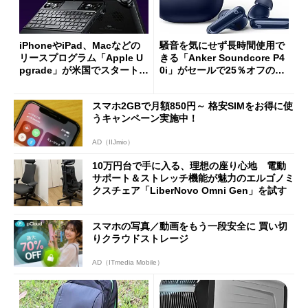
iPhoneやiPad、Macなどの
騒音を気にせず長時間使用で
リースプログラム「Apple U
きる「Anker Soundcore P4
pgrade」が米国でスタート／
0i」がセールで25％オフの59
Bluetooth LEの新規格「Blu
90円に
etooth High Data Throughp
スマホ2GBで月額850円～ 格安SIMをお得に使
ut」が明...
うキャンペーン実施中！
AD（IIJmio）
10万円台で手に入る、理想の座り心地 電動
サポート＆ストレッチ機能が魅力のエルゴノミ
クスチェア「LiberNovo Omni Gen」を試す
スマホの写真／動画をもう一段安全に 買い切
りクラウドストレージ
AD（ITmedia Mobile）