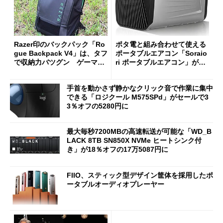
Razer印のバックパック「Ro
ポタ電と組み合わせて使える
gue Backpack V4」は、タフ
ポータブルエアコン「Soraio
で収納力バツグン ゲーマー
ri ポータブルエアコン」がセ
じゃなくても欲しくなる
ールで16％オフの2万9980円
に
手首を動かさず静かなクリック音で作業に集中
できる「ロジクール M575SPd」がセールで3
3％オフの5280円に
最大毎秒7200MBの高速転送が可能な「WD_B
LACK 8TB SN850X NVMe ヒートシンク付
き」が18％オフの17万5087円に
FIIO、スティック型デザイン筐体を採用したポ
ータブルオーディオプレーヤー