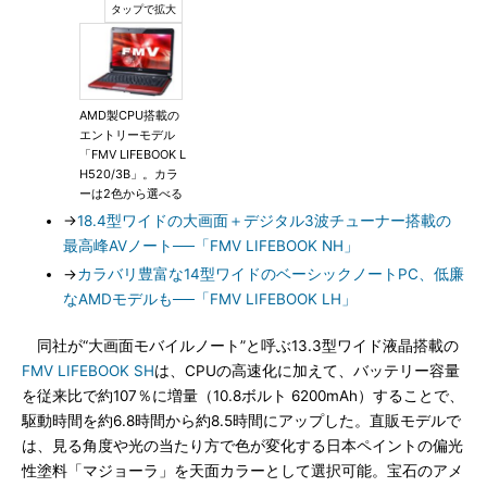
AMD製CPU搭載の
エントリーモデル
「FMV LIFEBOOK L
H520/3B」。カラ
ーは2色から選べる
→
18.4型ワイドの大画面＋デジタル3波チューナー搭載の
最高峰AVノート──「FMV LIFEBOOK NH」
→
カラバリ豊富な14型ワイドのベーシックノートPC、低廉
なAMDモデルも──「FMV LIFEBOOK LH」
同社が“大画面モバイルノート”と呼ぶ13.3型ワイド液晶搭載の
FMV LIFEBOOK SH
は、CPUの高速化に加えて、バッテリー容量
を従来比で約107％に増量（10.8ボルト 6200mAh）することで、
駆動時間を約6.8時間から約8.5時間にアップした。直販モデルで
は、見る角度や光の当たり方で色が変化する日本ペイントの偏光
性塗料「マジョーラ」を天面カラーとして選択可能。宝石のアメ