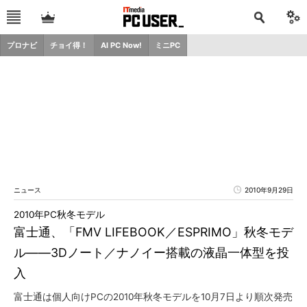
プロナビ
チョイ得！
AI PC Now!
ミニPC
ニュース
2010年9月29日
2010年PC秋冬モデル
富士通、「FMV LIFEBOOK／ESPRIMO」秋冬モデ
ル――3Dノート／ナノイー搭載の液晶一体型を投
入
富士通は個人向けPCの2010年秋冬モデルを10月7日より順次発売