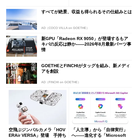
1J」がテレワークにピッタリ
な理由
すべてが絶景、収益も得られるその仕組みとは
AD（COCO VILLA on GOETHE）
新GPU「Radeon RX 9050」が登場するもア
キバの反応は静か――2026年8月最新パーツ事
情
GOETHEとFINCHIがタッグを組み、新メディ
アを創設
AD（FINCHI on GOETHE）
空飛ぶジンバルカメラ「HOV
「人主導」から「自律実行」
ERAir VERSA」登場 手持ち
へ――進化する「Microsoft