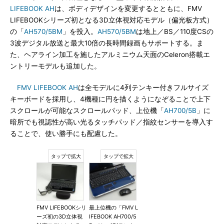
LIFEBOOK AH
は、ボディデザインを変更するとともに、FMV
LIFEBOOKシリーズ初となる3D立体視対応モデル（偏光板方式）
の「
AH570/5BM
」を投入。
AH570/5BM
は地上／BS／110度CSの
3波デジタル放送と最大10倍の長時間録画もサポートする。ま
た、ヘアライン加工を施したアルミニウム天面のCeleron搭載エ
ントリーモデルも追加した。
FMV LIFEBOOK AH
は全モデルに4列テンキー付きフルサイズ
キーボードを採用し、4機種に円を描くようになぞることで上下
スクロールが可能なスクロールパッド、上位機「
AH700/5B
」に
暗所でも視認性が高い光るタッチパッド／指紋センサーを導入す
ることで、使い勝手にも配慮した。
FMV LIFEBOOKシリ
最上位機の「FMV L
ーズ初の3D立体視
IFEBOOK AH700/5