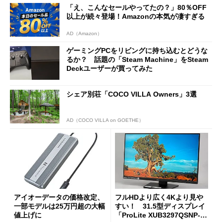
「え、こんなセールやってたの？」80％OFF
以上が続々登場！Amazonの本気が凄すぎる
AD（Amazon）
ゲーミングPCをリビングに持ち込むとどうな
るか？ 話題の「Steam Machine」をSteam
Deckユーザーが買ってみた
シェア別荘「COCO VILLA Owners」3選
AD（COCO VILLA on GOETHE）
アイオーデータの価格改定、
フルHDより広く4Kより見や
一部モデルは25万円超の大幅
すい！ 31.5型ディスプレイ
値上げに
「ProLite XUB3297QSNP-B