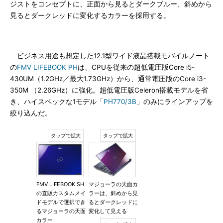
ジストをコンセプトに、正面から見るとダークブルー、斜めから
見るとダークレッドに変化するカラーを採用する。
ビジネス用途も想定した12.1型ワイド液晶搭載モバイルノート
の
FMV LIFEBOOK PH
は、CPUを従来の超低電圧版Core i5-
430UM（1.2GHz／最大1.73GHz）から、通常電圧版のCore i3-
350M （2.26GHz）に強化。超低電圧版Celeron搭載モデルを省
き、ハイスペックな1モデル「
PH770/3B
」のみにラインアップを
絞り込んだ。
FMV LIFEBOOK SH
マジョーラの天面カ
の直販カスタムメイ
ラーは、斜めから見
ドモデルで選択でき
るとダークレッドに
るマジョーラの天面
変化して見える
カラー