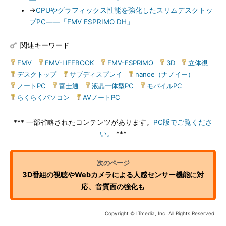
→
CPUやグラフィックス性能を強化したスリムデスクトッ
プPC――「FMV ESPRIMO DH」
関連キーワード
FMV
|
FMV-LIFEBOOK
|
FMV-ESPRIMO
|
3D
|
立体視
|
デスクトップ
|
サブディスプレイ
|
nanoe（ナノイー）
|
ノートPC
|
富士通
|
液晶一体型PC
|
モバイルPC
|
らくらくパソコン
|
AVノートPC
*** 一部省略されたコンテンツがあります。
PC版でご覧くださ
い。
***
3D番組の視聴やWebカメラによる人感センサー機能に対
応、音質面の強化も
Copyright © ITmedia, Inc. All Rights Reserved.