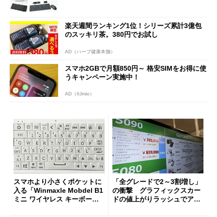
楽天週間ランキング1位！シリーズ累計3億包
のスッキリ茶。380円でお試し
AD（ハーブ健康本舗）
スマホ2GBで月額850円～ 格安SIMをお得に使
うキャンペーン実施中！
AD（IIJmio）
スマホより小さくポケットに
「全グレードで2～3割増し」
入る「Winmaxle Mobdel B1
の衝撃 グラフィックスカー
ミニ ワイヤレス キーボー
ドの値上がりラッシュでアキ
ド」がセールで10％オフの37
バの購入制限が深刻化
94円に