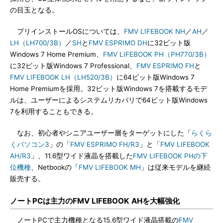
の目玉となる。
プリインストールOSについては、
FMV LIFEBOOK NH
／
AH
／
LH（LH700/3B）
／
SH
と
FMV ESPRIMO DH
に32ビット版
Windows 7 Home Premium、
FMV LIFEBOOK PH（PH770/3B）
に32ビット版Windows 7 Professional、
FMV ESPRIMO FH
と
FMV LIFEBOOK LH（LH520/3B）
に64ビット版Windows 7
Home Premiumを採用。32ビット版Windows 7を搭載するモデ
ルは、ユーザーによるシステムリカバリで64ビット版Windows
7を利用することもできる。
なお、初心者やシニアユーザー層をターゲットにした「
らくら
くパソコン3
」の「
FMV ESPRIMO FH/R3
」と「
FMV LIFEBOOK
AH/R3
」、11.6型ワイド液晶を搭載した
FMV LIFEBOOK PHの下
位機種
、Netbookの「
FMV LIFEBOOK MH
」は従来モデルを継続
販売する。
ノートPCは主力のFMV LIFEBOOK AHを大幅強化
ノートPCで主力機種となる15.6型ワイド液晶搭載の
FMV