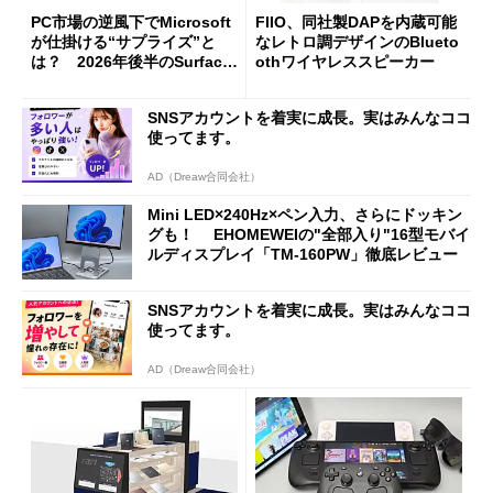
PC市場の逆風下でMicrosoft
FIIO、同社製DAPを内蔵可能
が仕掛ける“サプライズ”と
なレトロ調デザインのBlueto
は？ 2026年後半のSurface
othワイヤレススピーカー
新製品を予想する
SNSアカウントを着実に成長。実はみんなココ
使ってます。
AD（Dreaw合同会社）
Mini LED×240Hz×ペン入力、さらにドッキン
グも！ EHOMEWEIの"全部入り"16型モバイ
ルディスプレイ「TM-160PW」徹底レビュー
SNSアカウントを着実に成長。実はみんなココ
使ってます。
AD（Dreaw合同会社）