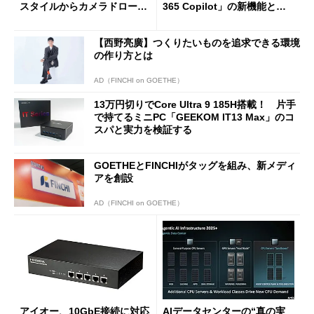
スタイルからカメラドローン
365 Copilot」の新機能とエ
に合体変形
ージェントAIの現在地
【西野亮廣】つくりたいものを追求できる環境
の作り方とは
AD（FINCHI on GOETHE）
13万円切りでCore Ultra 9 185H搭載！ 片手
で持てるミニPC「GEEKOM IT13 Max」のコ
スパと実力を検証する
GOETHEとFINCHIがタッグを組み、新メディ
アを創設
AD（FINCHI on GOETHE）
アイオー、10GbE接続に対応
AIデータセンターの“真の実