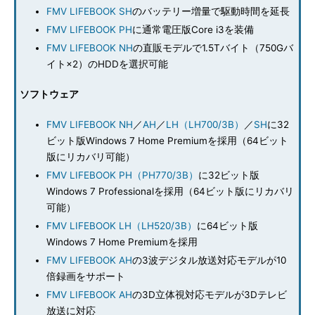
FMV LIFEBOOK SH
のバッテリー増量で駆動時間を延長
FMV LIFEBOOK PH
に通常電圧版Core i3を装備
FMV LIFEBOOK NH
の直販モデルで1.5Tバイト（750Gバ
イト×2）のHDDを選択可能
ソフトウェア
FMV LIFEBOOK NH
／
AH
／
LH（LH700/3B）
／
SH
に32
ビット版Windows 7 Home Premiumを採用（64ビット
版にリカバリ可能）
FMV LIFEBOOK PH（PH770/3B）
に32ビット版
Windows 7 Professionalを採用（64ビット版にリカバリ
可能）
FMV LIFEBOOK LH（LH520/3B）
に64ビット版
Windows 7 Home Premiumを採用
FMV LIFEBOOK AH
の3波デジタル放送対応モデルが10
倍録画をサポート
FMV LIFEBOOK AH
の3D立体視対応モデルが3Dテレビ
放送に対応