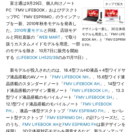
富士通は9月29日、個人向けノート
PC「FMV LIFEBOOK」およびデスクト
ップPC「FMV ESPRIMO」のラインアッ
プを一新、2010年秋冬モデルを発表し
デザインを一新し、3D立体視
た。
2010年夏モデル
と同様、店頭モデ
モデルも用意した「FMV LIFE
ルと同社直販の「
WEB MART
」で取り
BOOK AH」と「FMV ESPRIM
扱うカスタムメイドモデルを用意。一部
O FH」
のモデルを除き、10月7日に販売を開始
する（
LIFEBOOK LH520/3B
のみ11月11日）。
新モデルが投入されたのは、18.4型フルHD液晶＋4型ワイドサ
ブ液晶搭載のAVノート「
FMV LIFEBOOK NH
」、15.6型ワイド液
晶搭載のスタンダードノート「
FMV LIFEBOOK AH
」、14型ワイ
ド液晶搭載のデザイン重視ノート「
FMV LIFEBOOK LH
」、13.3
型ワイド液晶搭載のモバイルノート「
FMV LIFEBOOK SH
」、
12.1型ワイド液晶搭載のモバイルノート「
FMV LIFEBOOK
PH
」、液晶一体型デスクトップ「
FMV ESPRIMO FH
」、セパレ
ート型デスクトップ「
FMV ESPRIMO DH
」の計7シリーズだ。こ
のうち、
FMV LIFEBOOK AH
と
FMV ESPRIMO FH
は新デザインを
採用し、3D立体視対応モデルを用意するなど、新ラインアップ