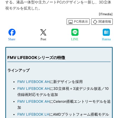
する。液晶一体型や主力ノートPCのデザインを一新し、3D立体
視モデルを拡充した。
[ITmedia]
PC用表示
関連情報
Share
Post
LINE
Hatena
FMV LIFEBOOKシリーズの特徴
ラインアップ
FMV LIFEBOOK AH
に新デザインを採用
FMV LIFEBOOK AH
に3D立体視＋3波デジタル放送／10
倍録画対応モデルを追加
FMV LIFEBOOK AH
にCeleron搭載エントリーモデルを追
加
FMV LIFEBOOK LH
にAMDプラットフォーム搭載モデル