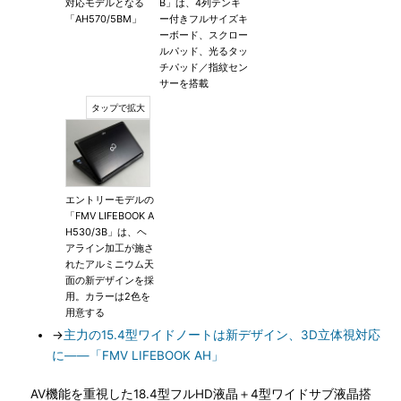
対応モデルとなる
B」は、4列テンキ
「AH570/5BM」
ー付きフルサイズキ
ーボード、スクロー
ルパッド、光るタッ
チパッド／指紋セン
サーを搭載
エントリーモデルの
「FMV LIFEBOOK A
H530/3B」は、ヘ
アライン加工が施さ
れたアルミニウム天
面の新デザインを採
用。カラーは2色を
用意する
→
主力の15.4型ワイドノートは新デザイン、3D立体視対応
に――「FMV LIFEBOOK AH」
AV機能を重視した18.4型フルHD液晶＋4型ワイドサブ液晶搭