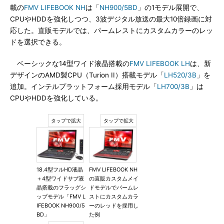
載の
FMV LIFEBOOK NH
は「
NH900/5BD
」の1モデル展開で、
CPUやHDDを強化しつつ、3波デジタル放送の最大10倍録画に対
応した。直販モデルでは、パームレストにカスタムカラーのレッ
ドを選択できる。
ベーシックな14型ワイド液晶搭載の
FMV LIFEBOOK LH
は、新
デザインのAMD製CPU（Turion II）搭載モデル「
LH520/3B
」を
追加。インテルプラットフォーム採用モデル「
LH700/3B
」は
CPUやHDDを強化している。
18.4型フルHD液晶
FMV LIFEBOOK NH
＋4型ワイドサブ液
の直販カスタムメイ
晶搭載のフラッグシ
ドモデルでパームレ
ップモデル「FMV L
ストにカスタムカラ
IFEBOOK NH900/5
ーのレッドを採用し
BD」
た例