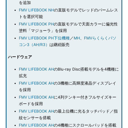
を追加
FMV LIFEBOOK NH
の直販モデルでレッドのパームレス
トを選択可能
FMV LIFEBOOK PH
の直販モデルで天面カラーに偏光性
塗料「マジョーラ」を採用
FMV LIFEBOOK PH下位機種
／
MH
、
FMVらくらくパソ
コン3（AH/R3）
は継続販売
ハードウェア
FMV LIFEBOOK AH
のBlu-ray Disc搭載モデルを4機種に
拡充
FMV LIFEBOOK AH
の3機種に高輝度液晶ディスプレイ
を採用
FMV LIFEBOOK AH
に4列テンキー付きフルサイズキー
ボードを採用
FMV LIFEBOOK AH
の最上位機に光るタッチパッド／指
紋センサーを搭載
FMV LIFEBOOK AH
の4機種にスクロールパッドを搭載