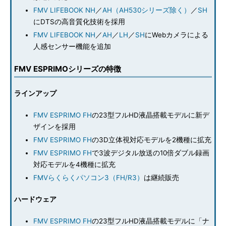
FMV LIFEBOOK NH
／
AH（AH530シリーズ除く）
／
SH
にDTSの高音質化技術を採用
FMV LIFEBOOK NH
／
AH
／
LH
／
SH
にWebカメラによる
人感センサー機能を追加
FMV ESPRIMOシリーズの特徴
ラインアップ
FMV ESPRIMO FH
の23型フルHD液晶搭載モデルに新デ
ザインを採用
FMV ESPRIMO FH
の3D立体視対応モデルを2機種に拡充
FMV ESPRIMO FH
で3波デジタル放送の10倍ダブル録画
対応モデルを4機種に拡充
FMVらくらくパソコン3（FH/R3）
は継続販売
ハードウェア
FMV ESPRIMO FH
の23型フルHD液晶搭載モデルに「ナ