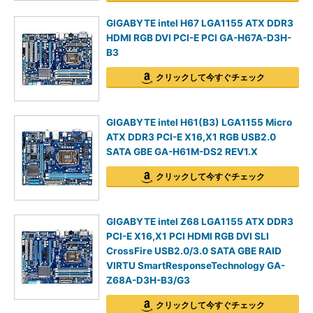
GIGABYTE intel H67 LGA1155 ATX DDR3
HDMI RGB DVI PCI-E PCI GA-H67A-D3H-
B3
クリックして今すぐチェック
GIGABYTE intel H61(B3) LGA1155 Micro
ATX DDR3 PCI-E X16,X1 RGB USB2.0
SATA GBE GA-H61M-DS2 REV1.X
クリックして今すぐチェック
GIGABYTE intel Z68 LGA1155 ATX DDR3
PCI-E X16,X1 PCI HDMI RGB DVI SLI
CrossFire USB2.0/3.0 SATA GBE RAID
VIRTU SmartResponseTechnology GA-
Z68A-D3H-B3/G3
クリックして今すぐチェック