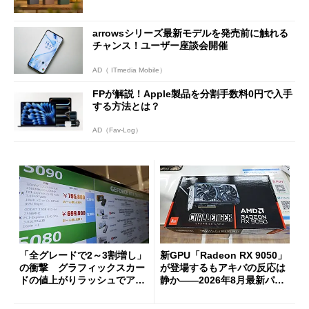
arrowsシリーズ最新モデルを発売前に触れる
チャンス！ユーザー座談会開催
AD（ ITmedia Mobile）
FPが解説！Apple製品を分割手数料0円で入手
する方法とは？
AD（Fav-Log）
「全グレードで2～3割増し」
新GPU「Radeon RX 9050」
の衝撃 グラフィックスカー
が登場するもアキバの反応は
ドの値上がりラッシュでアキ
静か――2026年8月最新パー
バの購入制限が深刻化
ツ事情