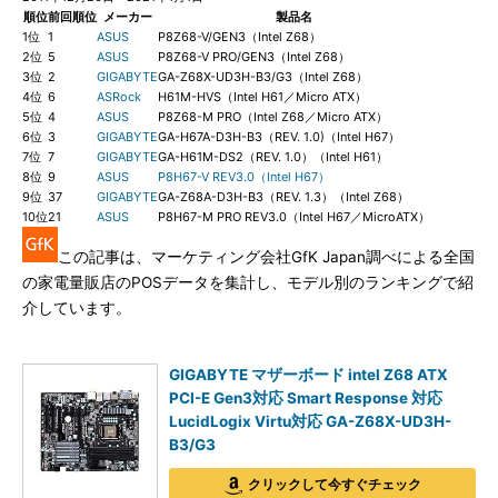
順位
前回順位
メーカー
製品名
1位
1
ASUS
P8Z68-V/GEN3（Intel Z68）
2位
5
ASUS
P8Z68-V PRO/GEN3（Intel Z68）
3位
2
GIGABYTE
GA-Z68X-UD3H-B3/G3（Intel Z68）
4位
6
ASRock
H61M-HVS（Intel H61／Micro ATX）
5位
4
ASUS
P8Z68-M PRO（Intel Z68／Micro ATX）
6位
3
GIGABYTE
GA-H67A-D3H-B3（REV. 1.0)（Intel H67）
7位
7
GIGABYTE
GA-H61M-DS2（REV. 1.0）（Intel H61）
8位
9
ASUS
P8H67-V REV3.0（Intel H67）
9位
37
GIGABYTE
GA-Z68A-D3H-B3（REV. 1.3）（Intel Z68）
10位
21
ASUS
P8H67-M PRO REV3.0（Intel H67／MicroATX）
この記事は、マーケティング会社GfK Japan調べによる全国
の家電量販店のPOSデータを集計し、モデル別のランキングで紹
介しています。
GIGABYTE マザーボード intel Z68 ATX
PCI-E Gen3対応 Smart Response 対応
LucidLogix Virtu対応 GA-Z68X-UD3H-
B3/G3
クリックして今すぐチェック