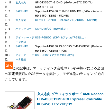
4
11
玄人志向
GF-GTX550TI-E1GHD（GeForce GTX 550 Ti／
位
GDDR5・1TB）
5
7
SAPPHIRE
Sapphire HD5450 512MD3 HDMIDVI-I/VGA（Radeon
位
HD 5450／DDR3・512MB）
6
1
玄人志向
GF210-LE512HD（GeForce 210／DDR2・512MB）
位
7
6
バッファロー
GX-HDMI/U2（HDMI出力）
位
8
4
アイ・オー・デ
USB-RGB/D2（DIV-I＆アナログRGB出力）
位
ータ機器
9
9
SAPPHIRE
Sapphire HD6850 1G GDDR5 DVI/HDMI/DP（Radeon
位
HD 6850／GDDR5・1GB）
10
5
アイ・オー・デ
USB-RGB2（アナログRGB出力）
位
ータ機器
この記事は、マーケティング会社GfK Japan調べによる全国
の家電量販店のPOSデータを集計し、モデル別のランキングで紹
介しています。
玄人志向 グラフィックボード AMD Radeon
HD5450 512MB PCI-Express LowProfile
RH5450-LE512HD/D2