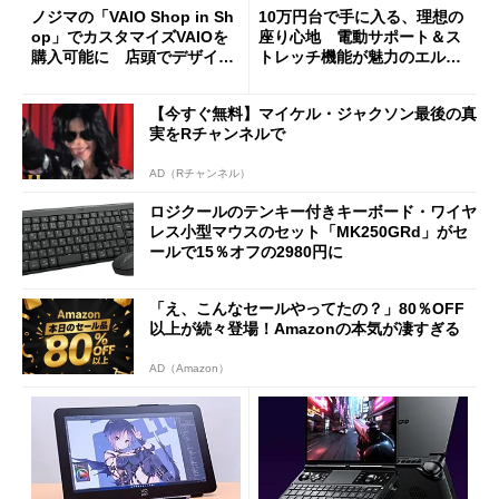
ノジマの「VAIO Shop in Sh
10万円台で手に入る、理想の
op」でカスタマイズVAIOを
座り心地 電動サポート＆ス
購入可能に 店頭でデザイン
トレッチ機能が魅力のエルゴ
や質感を確認しながら購入可
ノミクスチェア「LiberNovo
能
Omni Gen」を試す
【今すぐ無料】マイケル・ジャクソン最後の真
実をRチャンネルで
AD（Rチャンネル）
ロジクールのテンキー付きキーボード・ワイヤ
レス小型マウスのセット「MK250GRd」がセ
ールで15％オフの2980円に
「え、こんなセールやってたの？」80％OFF
以上が続々登場！Amazonの本気が凄すぎる
AD（Amazon）