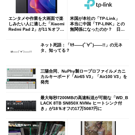
エンタメや作業を大画面で楽
米国が本社の「TP-Link」
しみたい人に適した「Xiaomi
本当に中国「TP-LINK」との
Redmi Pad 2」が11％オフの
無関係になったのか？ 日本
2万4980円に
法人に聞く
ネット死語：「ｷﾀ――(ﾟ∀ﾟ)――!!」の元ネ
タ、知ってる？
三陽合同、NuPhy製ロープロファイルメカニ
カルキーボード「Air65 V3」「Air100 V3」を
発売
最大毎秒7200MBの高速転送が可能な「WD_B
LACK 8TB SN850X NVMe ヒートシンク付
き」が18％オフの17万5087円に