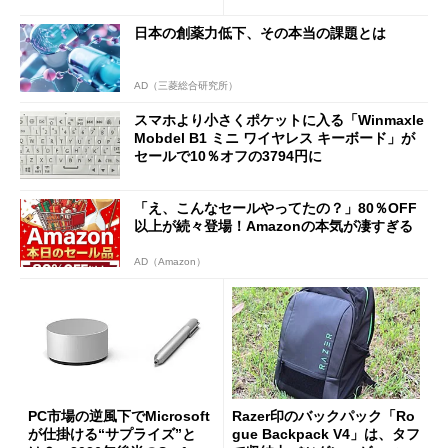
をじっくりとチェックしてみ
日本の創薬力低下、その本当の課題とは
た
AD（三菱総合研究所）
スマホより小さくポケットに入る「Winmaxle
Mobdel B1 ミニ ワイヤレス キーボード」が
セールで10％オフの3794円に
「え、こんなセールやってたの？」80％OFF
以上が続々登場！Amazonの本気が凄すぎる
AD（Amazon）
PC市場の逆風下でMicrosoft
Razer印のバックパック「Ro
が仕掛ける“サプライズ”と
gue Backpack V4」は、タフ