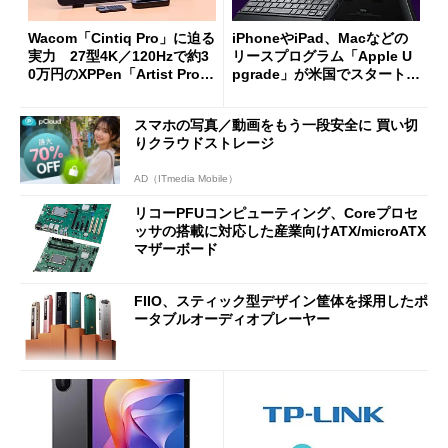
Wacom「Cintiq Pro」に迫る
iPhoneやiPad、Macなどの
実力 27型4K／120Hzで約3
リースプログラム「Apple U
0万円のXPPen「Artist Pro 2
pgrade」が米国でスタート／
7（Gen 2）」でお絵描きして
Bluetooth LEの新規格「Blu
分かった魅力と妥協点
etooth High Data Throughp
スマホの写真／動画をもう一段安全に 買い切
ut」が明...
りクラウドストレージ
AD（ITmedia Mobile）
リコーPFUコンピューティング、Coreプロセ
ッサの搭載に対応した産業向けATX/microATX
マザーボード
FIIO、スティック型デザイン筐体を採用したポ
ータブルオーディオプレーヤー