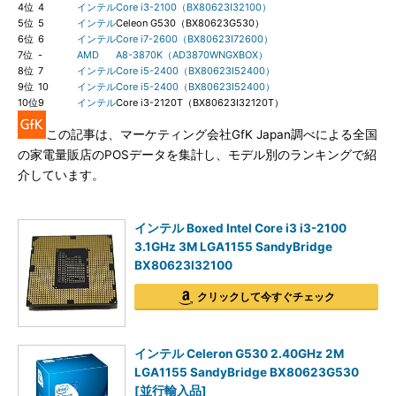
4位
4
インテル
Core i3-2100（BX80623I32100）
5位
5
インテル
Celeon G530（BX80623G530）
6位
6
インテル
Core i7-2600（BX80623I72600）
7位
-
AMD
A8-3870K（AD3870WNGXBOX）
8位
7
インテル
Core i5-2400（BX80623I52400）
9位
10
インテル
Core i5-2400（BX80623I52400）
10位
9
インテル
Core i3-2120T（BX80623I32120T）
この記事は、マーケティング会社GfK Japan調べによる全国
の家電量販店のPOSデータを集計し、モデル別のランキングで紹
介しています。
インテル Boxed Intel Core i3 i3-2100
3.1GHz 3M LGA1155 SandyBridge
BX80623I32100
クリックして今すぐチェック
インテル Celeron G530 2.40GHz 2M
LGA1155 SandyBridge BX80623G530
[並行輸入品]