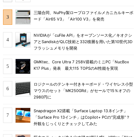
三陽合同、NuPhy製ロープロファイルメカニカルキーボ
ード「Air65 V3」「Air100 V3」を発売
NVIDIAが「cuFile API」をオープンソース化／キオクシ
アとSandiskがQLC技術と332積層を用いた第10世代3D
フラッシュメモリを開発
GMKtec、Core Ultra 7 258V搭載のミニPC「NucBox
K17 Plus」発表 最大115 TOPSのAI性能を実現
ロジクールのテンキー付きキーボード・ワイヤレス小型
マウスのセット「MK250GRd」がセールで15％オフの
2980円に
Snapdragon X2搭載「Surface Laptop 13.8インチ」
「Surface Pro 13インチ」はCopilot+ PCの“完成形”？
外観をじっくりとチェックしてみた