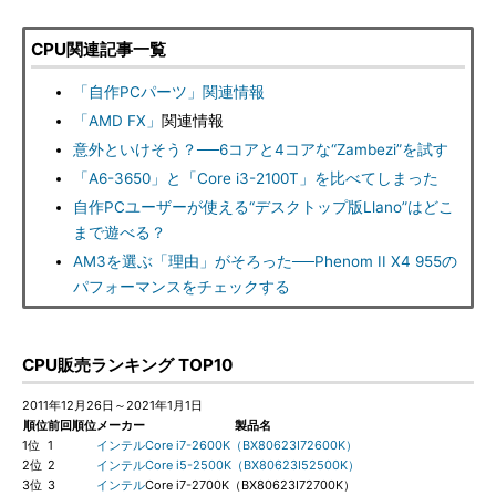
CPU関連記事一覧
「自作PCパーツ」関連情報
「AMD FX」
関連情報
意外といけそう？──6コアと4コアな“Zambezi”を試す
「A6-3650」と「Core i3-2100T」を比べてしまった
自作PCユーザーが使える“デスクトップ版Llano”はどこ
まで遊べる？
AM3を選ぶ「理由」がそろった──Phenom II X4 955の
パフォーマンスをチェックする
CPU販売ランキング TOP10
2011年12月26日～2021年1月1日
順位
前回順位
メーカー
製品名
1位
1
インテル
Core i7-2600K（BX80623I72600K）
2位
2
インテル
Core i5-2500K（BX80623I52500K）
3位
3
インテル
Core i7-2700K（BX80623I72700K）