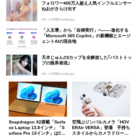
フォロワー400万人超え人気インフルエンサー
ねおがさらけ出す
AD（小学館Gravidia.jp）
「人主導」から「自律実行」へ――進化する
「Microsoft 365 Copilot」の新機能とエージ
ェントAIの現在地
天木じゅんのIカップを全解放した｢バストトッ
プの限界表現｣
AD（小学館Gravidia.jp）
Snapdragon X2搭載「Surfa
空飛ぶジンバルカメラ「HOV
ce Laptop 13.8インチ」「S
ERAir VERSA」登場 手持ち
urface Pro 13インチ」はCop
スタイルからカメラドローン
ilot+ PCの“完成形”？ 外観
に合体変形