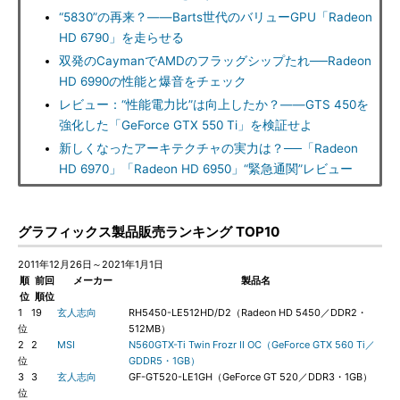
“5830”の再来？――Barts世代のバリューGPU「Radeon
HD 6790」を走らせる
双発のCaymanでAMDのフラッグシップたれ──Radeon
HD 6990の性能と爆音をチェック
レビュー：“性能電力比”は向上したか？――GTS 450を
強化した「GeForce GTX 550 Ti」を検証せよ
新しくなったアーキテクチャの実力は？──「Radeon
HD 6970」「Radeon HD 6950」“緊急通関”レビュー
グラフィックス製品販売ランキング TOP10
2011年12月26日～2021年1月1日
順
前回
メーカー
製品名
位
順位
1
19
玄人志向
RH5450-LE512HD/D2（Radeon HD 5450／DDR2・
位
512MB）
2
2
MSI
N560GTX-Ti Twin Frozr II OC（GeForce GTX 560 Ti／
位
GDDR5・1GB）
3
3
玄人志向
GF-GT520-LE1GH（GeForce GT 520／DDR3・1GB）
位