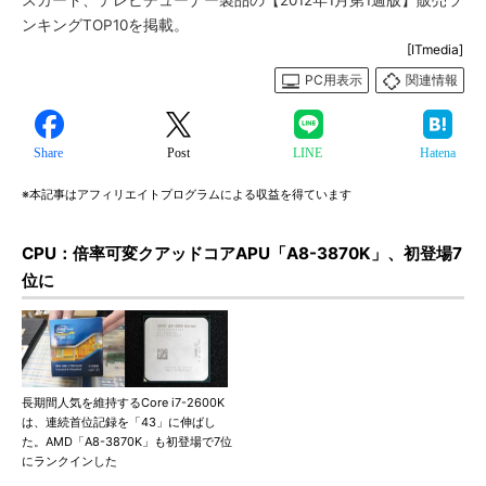
スカード、テレビチューナー製品の【2012年1月第1週版】販売ラ
ンキングTOP10を掲載。
[ITmedia]
PC用表示
関連情報
Share
Post
LINE
Hatena
※本記事はアフィリエイトプログラムによる収益を得ています
CPU：倍率可変クアッドコアAPU「A8-3870K」、初登場7
位に
長期間人気を維持するCore i7-2600K
は、連続首位記録を「43」に伸ばし
た。AMD「A8-3870K」も初登場で7位
にランクインした