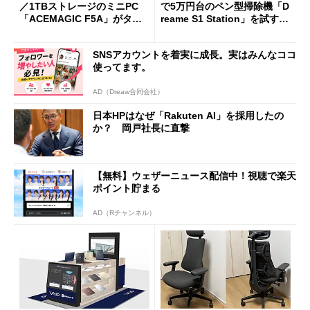
／1TBストレージのミニPC
で5万円台のペン型掃除機「D
「ACEMAGIC F5A」がタイ
reame S1 Station」を試す
ムセールで41％オフの10万69
見えた長所と短所
98円に
SNSアカウントを着実に成長。実はみんなココ
使ってます。
AD（Dreaw合同会社）
日本HPはなぜ「Rakuten AI」を採用したの
か？ 岡戸社長に直撃
【無料】ウェザーニュース配信中！視聴で楽天
ポイント貯まる
AD（Rチャンネル）