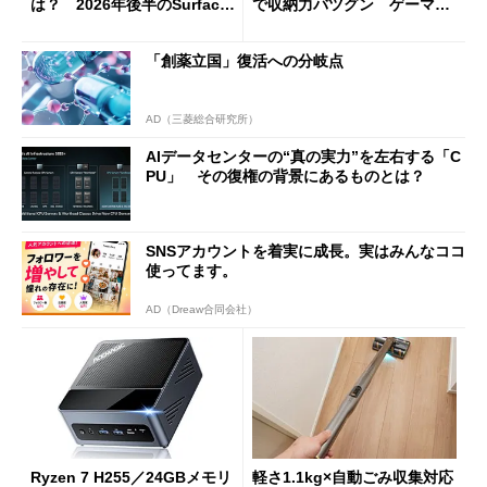
は？ 2026年後半のSurface
で収納力バツグン ゲーマー
新製品を予想する
じゃなくても欲しくなる
「創薬立国」復活への分岐点
AD（三菱総合研究所）
AIデータセンターの“真の実力”を左右する「C
PU」 その復権の背景にあるものとは？
SNSアカウントを着実に成長。実はみんなココ
使ってます。
AD（Dreaw合同会社）
Ryzen 7 H255／24GBメモリ
軽さ1.1kg×自動ごみ収集対応