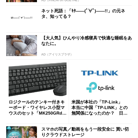
AD（FINCHI on GOETHE）
ネット死語：「ｷﾀ――(ﾟ∀ﾟ)――!!」の元ネ
タ、知ってる？
【大人気】ひんやり冷感寝具で快適な睡眠をあ
なたに。
AD（アイリスプラザ）
ロジクールのテンキー付きキ
米国が本社の「TP-Link」
ーボード・ワイヤレス小型マ
本当に中国「TP-LINK」との
ウスのセット「MK250GRd」
無関係になったのか？ 日本
がセールで15％オフの2980円
法人に聞く
に
スマホの写真／動画をもう一段安全に 買い切
りクラウドストレージ