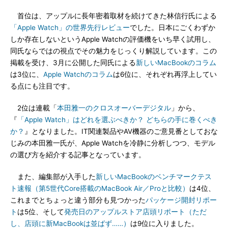
首位は、アップルに長年密着取材を続けてきた林信行氏による
「Apple Watch」の世界先行レビュー
でした。日本にごくわずか
しか存在しないというApple Watchの評価機をいち早く試用し、
同氏ならではの視点でその魅力をじっくり解説しています。この
掲載を受け、3月に公開した同氏による
新しいMacBookのコラム
は3位に、
Apple Watchのコラム
は6位に、それぞれ再浮上してい
る点にも注目です。
2位は連載「
本田雅一のクロスオーバーデジタル
」から、
『
「Apple Watch」はどれを選ぶべきか？ どちらの手に巻くべき
か？
』となりました。IT関連製品やAV機器のご意見番としておな
じみの本田雅一氏が、Apple Watchを冷静に分析しつつ、モデル
の選び方を紹介する記事となっています。
また、編集部が入手した
新しいMacBookのベンチマークテス
ト速報（第5世代Core搭載のMacBook Air／Proと比較）
は4位、
これまでとちょっと違う部分も見つかった
パッケージ開封リポー
ト
は5位、そして
発売日のアップルストア店頭リポート（ただ
し、店頭に新MacBookは並ばず……）
は9位に入りました。