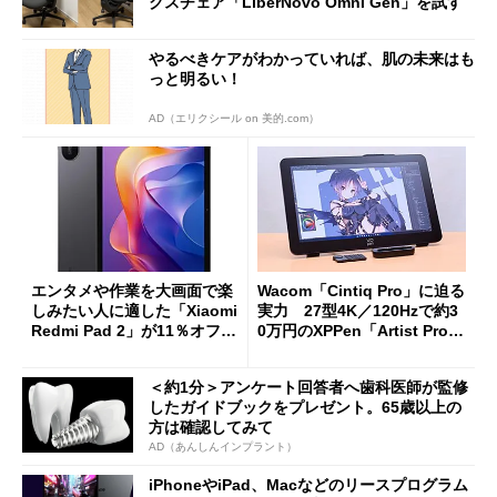
クスチェア「LiberNovo Omni Gen」を試す
やるべきケアがわかっていれば、肌の未来はも
っと明るい！
AD（エリクシール on 美的.com）
エンタメや作業を大画面で楽
Wacom「Cintiq Pro」に迫る
しみたい人に適した「Xiaomi
実力 27型4K／120Hzで約3
Redmi Pad 2」が11％オフの
0万円のXPPen「Artist Pro 2
2万4980円に
7（Gen 2）」でお絵描きして
分かった魅力と妥協点
＜約1分＞アンケート回答者へ歯科医師が監修
したガイドブックをプレゼント。65歳以上の
方は確認してみて
AD（あんしんインプラント）
iPhoneやiPad、Macなどのリースプログラム