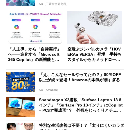
AD（三菱総合研究所）
「人主導」から「自律実行」
空飛ぶジンバルカメラ「HOV
へ――進化する「Microsoft
ERAir VERSA」登場 手持ち
365 Copilot」の新機能とエ
スタイルからカメラドローン
ージェントAIの現在地
に合体変形
「え、こんなセールやってたの？」80％OFF
以上が続々登場！Amazonの本気が凄すぎる
AD（Amazon）
Snapdragon X2搭載「Surface Laptop 13.8
インチ」「Surface Pro 13インチ」はCopilot
+ PCの“完成形”？ 外観をじっくりとチェッ
クしてみた
特別な生活改善は不要！？「太りにくいカラダ