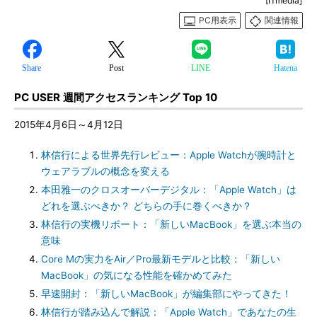
[ITmedia]
PC用表示
関連情報
Share
Post
LINE
Hatena
PC USER
週間アクセスランキング Top 10
2015年4月6日～4月12日
林信行による世界先行レビュー：Apple Watchが腕時計と
ウェアラブルの概念を変える
本田雅一のクロスオーバーデジタル：「Apple Watch」は
どれを選ぶべきか？ どちらの手に巻くべきか？
林信行の実機リポート：「新しいMacBook」を選ぶ本当の
意味
Core Mの実力をAir／Pro最新モデルと比較：「新しい
MacBook」の気になる性能を確かめてみた
早速開封：「新しいMacBook」が編集部にやってきた！
林信行が踏み込んで解説：「Apple Watch」であなたの生