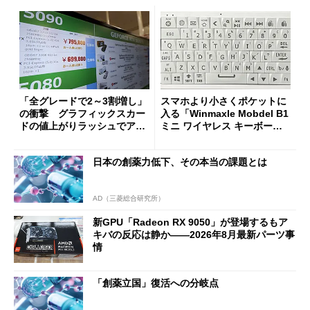
「全グレードで2～3割増し」
スマホより小さくポケットに
の衝撃 グラフィックスカー
入る「Winmaxle Mobdel B1
ドの値上がりラッシュでアキ
ミニ ワイヤレス キーボー
バの購入制限が深刻化
ド」がセールで10％オフの37
94円に
日本の創薬力低下、その本当の課題とは
AD（三菱総合研究所）
新GPU「Radeon RX 9050」が登場するもア
キバの反応は静か――2026年8月最新パーツ事
情
「創薬立国」復活への分岐点