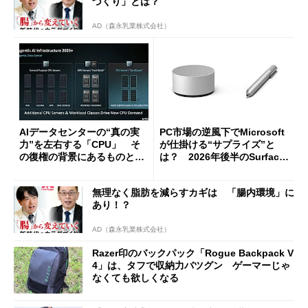
づくり」とは？
AD（森永乳業株式会社）
AIデータセンターの“真の実
PC市場の逆風下でMicrosoft
力”を左右する「CPU」 そ
が仕掛ける“サプライズ”と
の復権の背景にあるものと
は？ 2026年後半のSurface
は？
新製品を予想する
無理なく脂肪を減らすカギは 「腸内環境」に
あり！？
AD（森永乳業株式会社）
Razer印のバックパック「Rogue Backpack V
4」は、タフで収納力バツグン ゲーマーじゃ
なくても欲しくなる