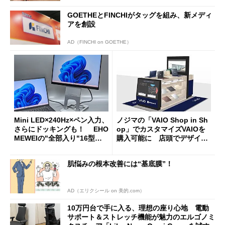
GOETHEとFINCHIがタッグを組み、新メディ
アを創設
AD（FINCHI on GOETHE）
Mini LED×240Hz×ペン入力、
ノジマの「VAIO Shop in Sh
さらにドッキングも！ EHO
op」でカスタマイズVAIOを
MEWEIの"全部入り"16型モ
購入可能に 店頭でデザイン
バイルディスプレイ「TM-16
や質感を確認しながら購入可
0PW」徹底レビュー
能
肌悩みの根本改善には“基底膜”！
AD（エリクシール on 美的.com）
10万円台で手に入る、理想の座り心地 電動
サポート＆ストレッチ機能が魅力のエルゴノミ