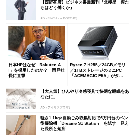
【西野亮廣】ビジネス書最新刊『北極星 僕た
ちはどう働くか』
AD（FINCHI on GOETHE）
日本HPはなぜ「Rakuten A
Ryzen 7 H255／24GBメモリ
I」を採用したのか？ 岡戸社
／1TBストレージのミニPC
長に直撃
「ACEMAGIC F5A」がタイ
ムセールで41％オフの10万69
98円に
【大人気】ひんやり冷感寝具で快適な睡眠をあ
なたに。
AD（アイリスプラザ）
軽さ1.1kg×自動ごみ収集対応で5万円台のペン
型掃除機「Dreame S1 Station」を試す 見え
た長所と短所