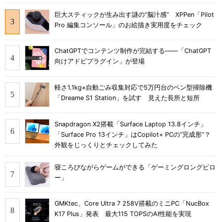
巨大スティックが生み出す謎の“脳汁感” XPPen「Pilot
Pro 編集コンソール」のお絵描き実用度をチェック
ChatGPTでコンテンツ制作が完結する――「ChatGPT
向けアドビプラグイン」が登場
軽さ1.1kg×自動ごみ収集対応で5万円台のペン型掃除機
「Dreame S1 Station」を試す 見えた長所と短所
Snapdragon X2搭載「Surface Laptop 13.8インチ」
「Surface Pro 13インチ」はCopilot+ PCの“完成形”？
外観をじっくりとチェックしてみた
寝ころびながらゲームができる「ゲーミングロングピロ
ー」
GMKtec、Core Ultra 7 258V搭載のミニPC「NucBox
K17 Plus」発表 最大115 TOPSのAI性能を実現