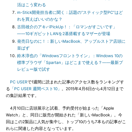
活はこう変わる
m-Stick開発担当者に聞く：話題の“スティック型PC”はど
れを買えばいいのかな？
古田雄介のアキバPickUp！：「ロマンがすごいです」
――10ギガビットLANを2基搭載するマザーが登場
発売日なのに！：新しいMacBook、アップルストア店頭に
並ばず
鈴木淳也の「Windowsフロントライン」：Windows 10の
標準ブラウザ「Spartan」はどこまで使える？――最新プ
レビュー版で試す
PC USER
で1週間に読まれた記事のアクセス数をランキングす
る
「PC USER 週間ベスト10」
。2015年4月6日から4月12日まで
の集計結果です。
4月10日に店頭展示と試着、予約受付が始まった「Apple
Watch」と、同日に販売が開始された「新しいMacBook」。今
回はこの2製品に人気が集中し、トップ10のうち7本もの記事がこ
れらに関連した内容となっています。