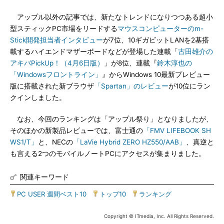
アップル以外の記事では、新たなトレンドになりつつある超小
型スティックPC市場をリードする
マウスコンピューターのm-
Stick開発担当者インタビュー
が7位、10ギガビットLANを2基搭
載するハイエンドマザーボードなどが登場した連載「
古田雄介の
アキバPickUp！（4月6日版）
」が8位、連載『
鈴木淳也の
「Windowsフロントライン」
』からWindows 10最新プレビュー
版に搭載された新ブラウザ
「Spartan」のレビュー
が10位にラン
クインしました。
なお、今回のランキングは「アップル祭り」となりましたが、
そのほかの新製品レビューでは、富士通の
「FMV LIFEBOOK SH
WS1/T」
と、NECの
「LaVie Hybrid ZERO HZ550/AAB」
、真逆と
も言える2つのモバイルノートPCにアクセスが集まりました。
関連キーワード
PC USER 週間ベスト10
|
トップ10
|
ランキング
Copyright © ITmedia, Inc. All Rights Reserved.