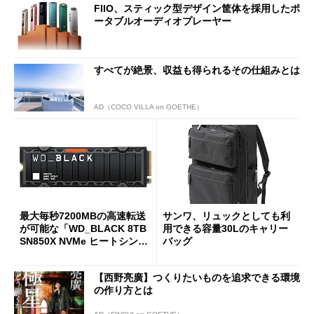
FIIO、スティック型デザイン筐体を採用したポ
ータブルオーディオプレーヤー
すべてが絶景、収益も得られるその仕組みとは
AD（COCO VILLA on GOETHE）
最大毎秒7200MBの高速転送
サンワ、リュックとしても利
が可能な「WD_BLACK 8TB
用できる容量30Lのキャリー
SN850X NVMe ヒートシンク
バッグ
付き」が18％オフの17万508
7円に
【西野亮廣】つくりたいものを追求できる環境
の作り方とは