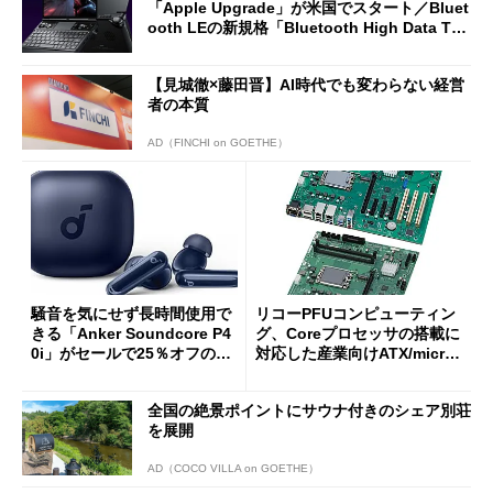
「Apple Upgrade」が米国でスタート／Bluet
ooth LEの新規格「Bluetooth High Data Thr
oughput」が明...
【見城徹×藤田晋】AI時代でも変わらない経営
者の本質
AD（FINCHI on GOETHE）
騒音を気にせず長時間使用で
リコーPFUコンピューティン
きる「Anker Soundcore P4
グ、Coreプロセッサの搭載に
0i」がセールで25％オフの59
対応した産業向けATX/micro
90円に
ATXマザーボード
全国の絶景ポイントにサウナ付きのシェア別荘
を展開
AD（COCO VILLA on GOETHE）