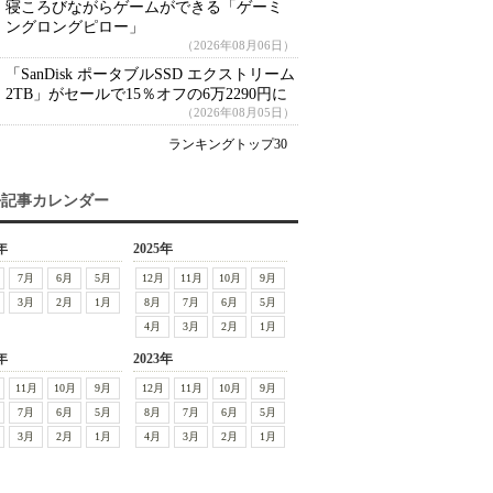
寝ころびながらゲームができる「ゲーミ
ングロングピロー」
（2026年08月06日）
「SanDisk ポータブルSSD エクストリーム
2TB」がセールで15％オフの6万2290円に
（2026年08月05日）
ランキングトップ30
去記事カレンダー
年
2025年
7月
6月
5月
12月
11月
10月
9月
3月
2月
1月
8月
7月
6月
5月
4月
3月
2月
1月
年
2023年
11月
10月
9月
12月
11月
10月
9月
7月
6月
5月
8月
7月
6月
5月
3月
2月
1月
4月
3月
2月
1月