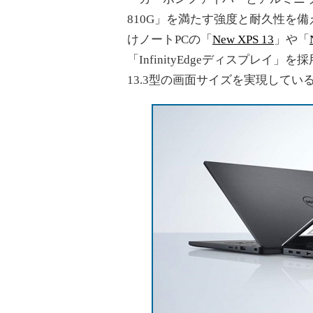
810G」を満たす強度と耐久性を備え
けノートPCの「
New XPS 13
」や「
「InfinityEdgeディスプレ
13.3型の画面サイズを実現してい