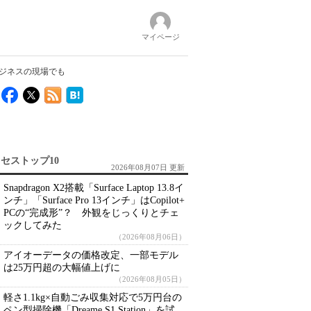
マイページ
にビジネスの現場でも
セストップ10
2026年08月07日 更新
Snapdragon X2搭載「Surface Laptop 13.8イ
ンチ」「Surface Pro 13インチ」はCopilot+
PCの“完成形”？ 外観をじっくりとチェ
ックしてみた
（2026年08月06日）
アイオーデータの価格改定、一部モデル
は25万円超の大幅値上げに
（2026年08月05日）
軽さ1.1kg×自動ごみ収集対応で5万円台の
ペン型掃除機「Dreame S1 Station」を試