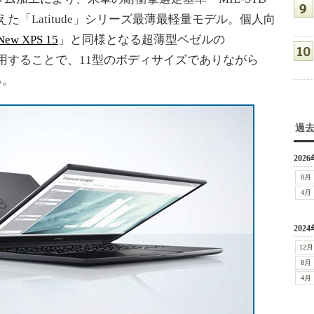
た「Latitude」シリーズ最薄最軽量モデル。個人向
New XPS 15
」と同様となる超薄型ベゼルの
イ」を採用することで、11型のボディサイズでありながら
る。
過
2026
8月
4月
2024
12月
8月
4月