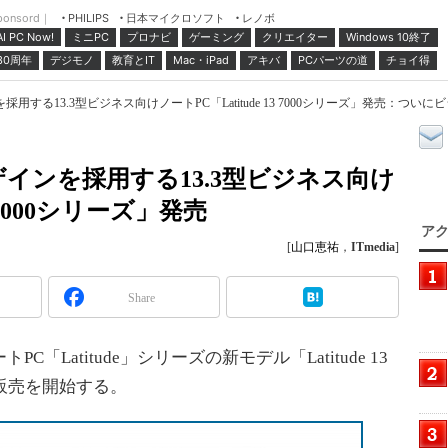
ponsord｜
日本マイクロソフト
レノボ
PHILIPS
ミニPC
プロナビ
ゲーミング
クリエイター
Windows 10終了
AI PC Now!
30周年
デジモノ
教育とIT
Mac・iPad
アキバ
PCパーツの道
チョイ得
する13.3型ビジネス向けノートPC「Latitude 13 7000シリーズ」発売：つい
インを採用する13.3型ビジネス向け
3 7000シリーズ」発売
アク
[
山口恵祐
，
ITmedia
]
Share
Latitude」シリーズの新モデル「Latitude 13
り販売を開始する。