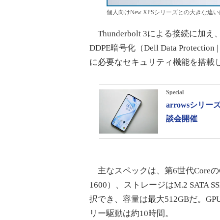
個人向けNew XPSシリーズとの大きな
Thunderbolt 3による接続
DDPE暗号化（Dell Data Protec
に必要なセキュリティ機能を搭載
Special
arrowsシ
談会開催
主なスペックは、第6世代CoreのCo
1600）、ストレージはM.2 SATA S
択でき、容量は最大512GBだ。GPUはCP
リー駆動は約10時間。