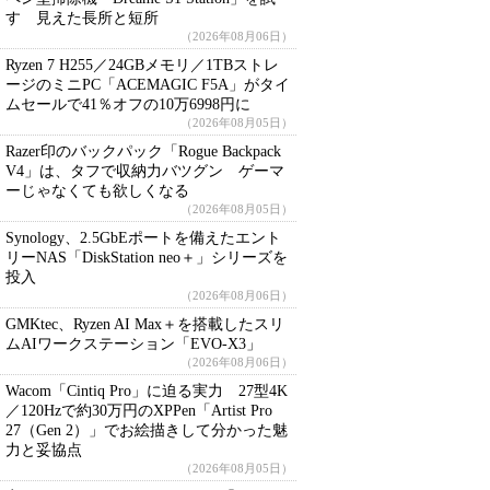
す 見えた長所と短所
（2026年08月06日）
Ryzen 7 H255／24GBメモリ／1TBストレ
ージのミニPC「ACEMAGIC F5A」がタイ
ムセールで41％オフの10万6998円に
（2026年08月05日）
Razer印のバックパック「Rogue Backpack
V4」は、タフで収納力バツグン ゲーマ
ーじゃなくても欲しくなる
（2026年08月05日）
Synology、2.5GbEポートを備えたエント
リーNAS「DiskStation neo＋」シリーズを
投入
（2026年08月06日）
GMKtec、Ryzen AI Max＋を搭載したスリ
ムAIワークステーション「EVO-X3」
（2026年08月06日）
Wacom「Cintiq Pro」に迫る実力 27型4K
／120Hzで約30万円のXPPen「Artist Pro
27（Gen 2）」でお絵描きして分かった魅
力と妥協点
（2026年08月05日）