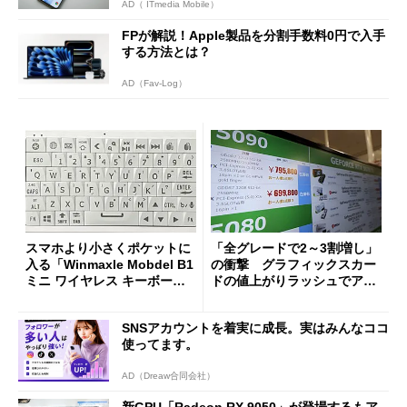
AD（ ITmedia Mobile）
FPが解説！Apple製品を分割手数料0円で入手
する方法とは？
AD（Fav-Log）
スマホより小さくポケットに
「全グレードで2～3割増し」
入る「Winmaxle Mobdel B1
の衝撃 グラフィックスカー
ミニ ワイヤレス キーボー
ドの値上がりラッシュでアキ
ド」がセールで10％オフの37
バの購入制限が深刻化
94円に
SNSアカウントを着実に成長。実はみんなココ
使ってます。
AD（Dreaw合同会社）