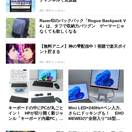
チャンネルで見放題
AD（Rチャンネル）
Razer印のバックパック「Rogue Backpack V
4」は、タフで収納力バツグン ゲーマーじゃ
なくても欲しくなる
【無料アニメ】神の雫配信中！視聴で楽天ポイ
ント貯まる
AD（Rチャンネル）
キーボードの中にPCが丸ごと
Mini LED×240Hz×ペン入力、
イン！ HPが切り開く新ジャ
さらにドッキングも！ EHO
ンル「キーボード内蔵PC」の
MEWEIの"全部入り"16型モ
使い勝手を徹底検証
バイルディスプレイ「TM-16
0PW」徹底レビュー