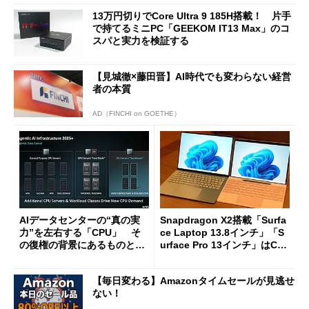
13万円切りでCore Ultra 9 185H搭載！ 片手
で持てるミニPC「GEEKOM IT13 Max」のコ
スパと実力を検証する
【見城徹×藤田晋】AI時代でも変わらない経営
者の本質
AD（FINCHI on GOETHE）
AIデータセンターの“真の実
Snapdragon X2搭載「Surfa
力”を左右する「CPU」 そ
ce Laptop 13.8インチ」「S
の復権の背景にあるものと
urface Pro 13インチ」はCop
は？
ilot+ PCの“完成形”？ 外観
をじっくりとチェックしてみ
【毎日変わる】Amazonタイムセールが見逃せ
た
ない！