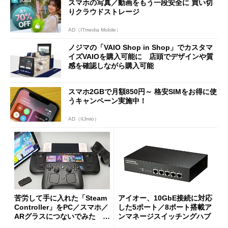
スマホの写真／動画をもう一段安全に 買い切
りクラウドストレージ
AD（ITmedia Mobile）
ノジマの「VAIO Shop in Shop」でカスタマ
イズVAIOを購入可能に 店頭でデザインや質
感を確認しながら購入可能
スマホ2GBで月額850円～ 格安SIMをお得に使
うキャンペーン実施中！
AD（IIJmio）
苦労して手に入れた「Steam
アイオー、10GbE接続に対応
Controller」をPC／スマホ／
した5ポート／8ポート搭載ア
ARグラスにつないでみた ゲ
ンマネージスイッチングハブ
ーム体験や実用性は？