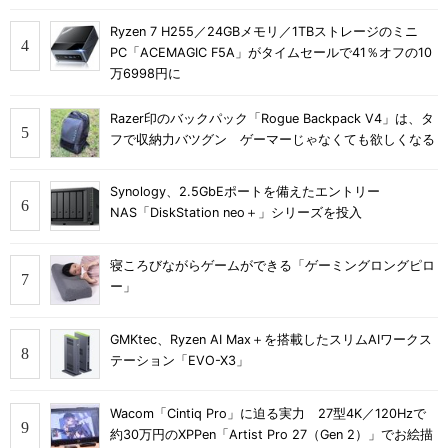
Ryzen 7 H255／24GBメモリ／1TBストレージのミニ
PC「ACEMAGIC F5A」がタイムセールで41％オフの10
万6998円に
Razer印のバックパック「Rogue Backpack V4」は、タ
フで収納力バツグン ゲーマーじゃなくても欲しくなる
Synology、2.5GbEポートを備えたエントリー
NAS「DiskStation neo＋」シリーズを投入
寝ころびながらゲームができる「ゲーミングロングピロ
ー」
GMKtec、Ryzen AI Max＋を搭載したスリムAIワークス
テーション「EVO-X3」
Wacom「Cintiq Pro」に迫る実力 27型4K／120Hzで
約30万円のXPPen「Artist Pro 27（Gen 2）」でお絵描