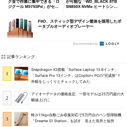
ク音で作業に集中できる「ロ
が可能な「WD_BLACK 8TB
ジクール M575SPd」がセー
SN850X NVMe ヒートシンク
ルで33％オフの5280円に
付き」が18％オフの17万508
7円に
FIIO、スティック型デザイン筐体を採用したポ
ータブルオーディオプレーヤー
Recommended by
記事ランキング
Snapdragon X2搭載「Surface Laptop 13.8インチ」
「Surface Pro 13インチ」はCopilot+ PCの“完成形”？
外観をじっくりとチェックしてみた
アイオーデータの価格改定、一部モデルは25万円超の大
幅値上げに
軽さ1.1kg×自動ごみ収集対応で5万円台のペン型掃除機
「Dreame S1 Station」を試す 見えた長所と短所