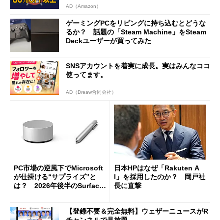
AD（Amazon）
ゲーミングPCをリビングに持ち込むとどうな
るか？ 話題の「Steam Machine」をSteam
Deckユーザーが買ってみた
SNSアカウントを着実に成長。実はみんなココ
使ってます。
AD（Dreaw合同会社）
PC市場の逆風下でMicrosoft
日本HPはなぜ「Rakuten A
が仕掛ける“サプライズ”と
I」を採用したのか？ 岡戸社
は？ 2026年後半のSurface
長に直撃
新製品を予想する
【登録不要＆完全無料】ウェザーニュースがR