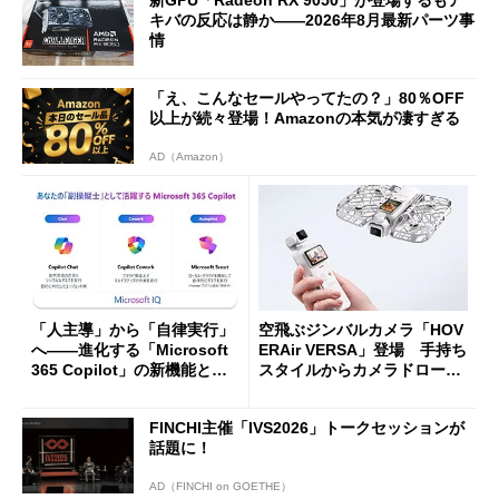
新GPU「Radeon RX 9050」が登場するもア
キバの反応は静か――2026年8月最新パーツ事
情
「え、こんなセールやってたの？」80％OFF
以上が続々登場！Amazonの本気が凄すぎる
AD（Amazon）
「人主導」から「自律実行」
空飛ぶジンバルカメラ「HOV
へ――進化する「Microsoft
ERAir VERSA」登場 手持ち
365 Copilot」の新機能とエ
スタイルからカメラドローン
ージェントAIの現在地
に合体変形
FINCHI主催「IVS2026」トークセッションが
話題に！
AD（FINCHI on GOETHE）