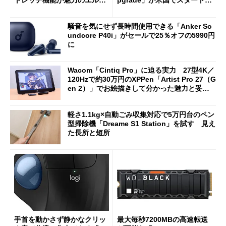
トレッチ機能が魅力のエルゴ
pgrade」が米国でスタート／
ノミクスチェア「LiberNovo
Bluetooth LEの新規格「Blu
Omni Gen」を試す
etooth High Data Throughp
騒音を気にせず長時間使用できる「Anker So
ut」が明...
undcore P40i」がセールで25％オフの5990円
に
Wacom「Cintiq Pro」に迫る実力 27型4K／
120Hzで約30万円のXPPen「Artist Pro 27（G
en 2）」でお絵描きして分かった魅力と妥協
点
軽さ1.1kg×自動ごみ収集対応で5万円台のペン
型掃除機「Dreame S1 Station」を試す 見え
た長所と短所
手首を動かさず静かなクリッ
最大毎秒7200MBの高速転送