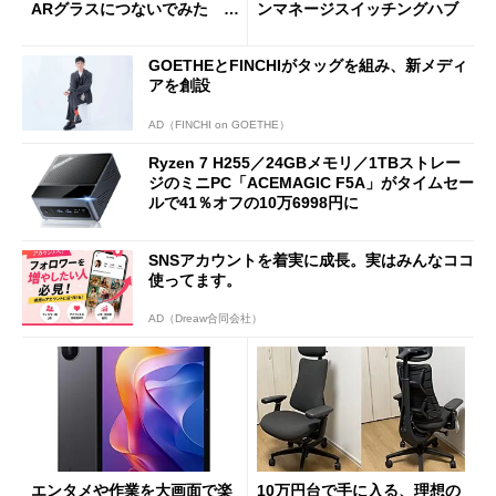
ARグラスにつないでみた ゲ
ンマネージスイッチングハブ
ーム体験や実用性は？
GOETHEとFINCHIがタッグを組み、新メディ
アを創設
AD（FINCHI on GOETHE）
Ryzen 7 H255／24GBメモリ／1TBストレー
ジのミニPC「ACEMAGIC F5A」がタイムセー
ルで41％オフの10万6998円に
SNSアカウントを着実に成長。実はみんなココ
使ってます。
AD（Dreaw合同会社）
エンタメや作業を大画面で楽
10万円台で手に入る、理想の