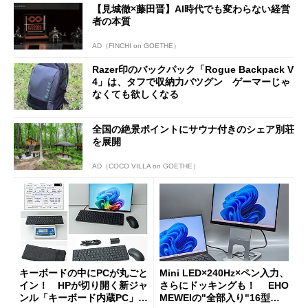
【見城徹×藤田晋】AI時代でも変わらない経営
者の本質
AD（FINCHI on GOETHE）
Razer印のバックパック「Rogue Backpack V
4」は、タフで収納力バツグン ゲーマーじゃ
なくても欲しくなる
全国の絶景ポイントにサウナ付きのシェア別荘
を展開
AD（COCO VILLA on GOETHE）
キーボードの中にPCが丸ごと
Mini LED×240Hz×ペン入力、
イン！ HPが切り開く新ジャ
さらにドッキングも！ EHO
ンル「キーボード内蔵PC」の
MEWEIの"全部入り"16型モ