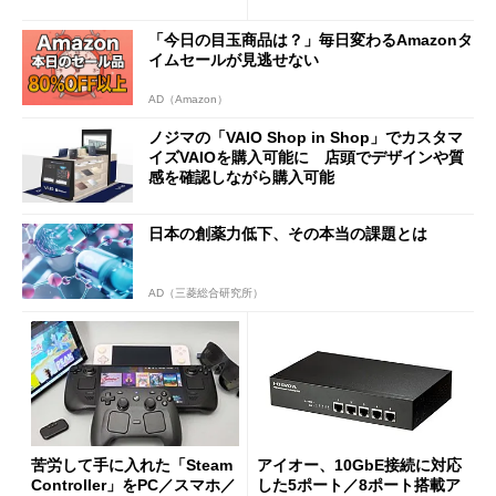
使い勝手を徹底検証
バイルディスプレイ「TM-16
0PW」徹底レビュー
「今日の目玉商品は？」毎日変わるAmazonタ
イムセールが見逃せない
AD（Amazon）
ノジマの「VAIO Shop in Shop」でカスタマ
イズVAIOを購入可能に 店頭でデザインや質
感を確認しながら購入可能
日本の創薬力低下、その本当の課題とは
AD（三菱総合研究所）
苦労して手に入れた「Steam
アイオー、10GbE接続に対応
Controller」をPC／スマホ／
した5ポート／8ポート搭載ア