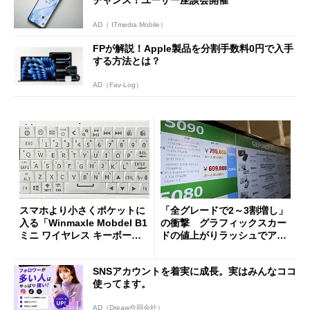
AD（ ITmedia Mobile）
FPが解説！Apple製品を分割手数料0円で入手
する方法とは？
AD（Fav-Log）
スマホより小さくポケットに
「全グレードで2～3割増し」
入る「Winmaxle Mobdel B1
の衝撃 グラフィックスカー
ミニ ワイヤレス キーボー
ドの値上がりラッシュでアキ
ド」がセールで10％オフの37
バの購入制限が深刻化
94円に
SNSアカウントを着実に成長。実はみんなココ
使ってます。
AD（Dreaw合同会社）