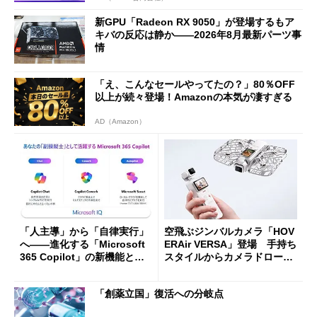
新GPU「Radeon RX 9050」が登場するもア
キバの反応は静か――2026年8月最新パーツ事
情
「え、こんなセールやってたの？」80％OFF
以上が続々登場！Amazonの本気が凄すぎる
AD（Amazon）
「人主導」から「自律実行」
空飛ぶジンバルカメラ「HOV
へ――進化する「Microsoft
ERAir VERSA」登場 手持ち
365 Copilot」の新機能とエ
スタイルからカメラドローン
ージェントAIの現在地
に合体変形
「創薬立国」復活への分岐点