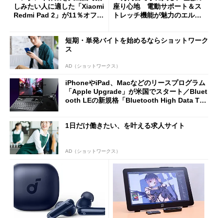
しみたい人に適した「Xiaomi
座り心地 電動サポート＆ス
Redmi Pad 2」が11％オフの
トレッチ機能が魅力のエルゴ
2万4980円に
ノミクスチェア「LiberNovo
Omni Gen」を試す
短期・単発バイトを始めるならショットワーク
ス
AD（ショットワークス）
iPhoneやiPad、Macなどのリースプログラム
「Apple Upgrade」が米国でスタート／Bluet
ooth LEの新規格「Bluetooth High Data Thr
oughput」が明...
1日だけ働きたい、を叶える求人サイト
AD（ショットワークス）