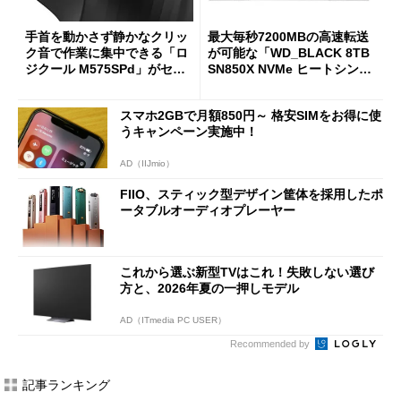
手首を動かさず静かなクリッ
最大毎秒7200MBの高速転送
ク音で作業に集中できる「ロ
が可能な「WD_BLACK 8TB
ジクール M575SPd」がセー
SN850X NVMe ヒートシンク
ルで33％オフの5280円に
付き」が18％オフの17万508
7円に
スマホ2GBで月額850円～ 格安SIMをお得に使
うキャンペーン実施中！
AD（IIJmio）
FIIO、スティック型デザイン筐体を採用したポ
ータブルオーディオプレーヤー
これから選ぶ新型TVはこれ！失敗しない選び
方と、2026年夏の一押しモデル
AD（ITmedia PC USER）
Recommended by
記事ランキング