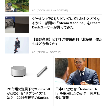
AD（COCO VILLA on GOETHE）
ゲーミングPCをリビングに持ち込むとどうな
るか？ 話題の「Steam Machine」をSteam
Deckユーザーが買ってみた
【西野亮廣】ビジネス書最新刊『北極星 僕た
ちはどう働くか』
AD（FINCHI on GOETHE）
PC市場の逆風下でMicrosoft
日本HPはなぜ「Rakuten A
が仕掛ける“サプライズ”と
I」を採用したのか？ 岡戸社
は？ 2026年後半のSurface
長に直撃
新製品を予想する