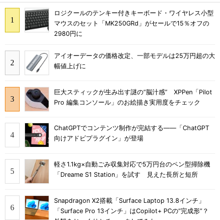
ロジクールのテンキー付きキーボード・ワイヤレス小型
マウスのセット「MK250GRd」がセールで15％オフの
2980円に
アイオーデータの価格改定、一部モデルは25万円超の大
幅値上げに
巨大スティックが生み出す謎の“脳汁感” XPPen「Pilot
Pro 編集コンソール」のお絵描き実用度をチェック
ChatGPTでコンテンツ制作が完結する――「ChatGPT
向けアドビプラグイン」が登場
軽さ1.1kg×自動ごみ収集対応で5万円台のペン型掃除機
「Dreame S1 Station」を試す 見えた長所と短所
Snapdragon X2搭載「Surface Laptop 13.8インチ」
「Surface Pro 13インチ」はCopilot+ PCの“完成形”？