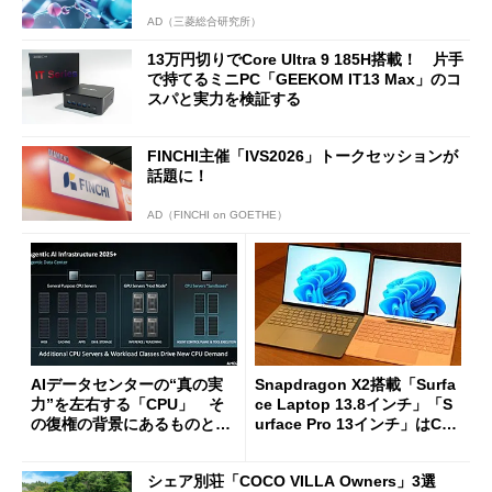
AD（三菱総合研究所）
13万円切りでCore Ultra 9 185H搭載！ 片手
で持てるミニPC「GEEKOM IT13 Max」のコ
スパと実力を検証する
FINCHI主催「IVS2026」トークセッションが
話題に！
AD（FINCHI on GOETHE）
AIデータセンターの“真の実
Snapdragon X2搭載「Surfa
力”を左右する「CPU」 そ
ce Laptop 13.8インチ」「S
の復権の背景にあるものと
urface Pro 13インチ」はCop
は？
ilot+ PCの“完成形”？ 外観
をじっくりとチェックしてみ
シェア別荘「COCO VILLA Owners」3選
た