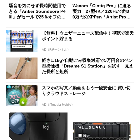
騒音を気にせず長時間使用で
Wacom「Cintiq Pro」に迫る
きる「Anker Soundcore P4
実力 27型4K／120Hzで約3
0i」がセールで25％オフの59
0万円のXPPen「Artist Pro 2
90円に
7（Gen 2）」でお絵描きして
分かった魅力と妥協点
【無料】ウェザーニュース配信中！視聴で楽天
ポイント貯まる
AD（Rチャンネル）
軽さ1.1kg×自動ごみ収集対応で5万円台のペン
型掃除機「Dreame S1 Station」を試す 見え
た長所と短所
スマホの写真／動画をもう一段安全に 買い切
りクラウドストレージ
AD（ITmedia Mobile）